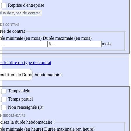
Reprise d'entreprise
plus
de types de contrat
 DE CONTRAT
ée de contrat
ée minimale (en mois)
Durée maximale (en mois)
mois
er
le filtre du type de contrat
les filtres de
Durée hebdo
madaire
 hebdomadaire
Temps plein
Temps partiel
Non renseignée (3)
 HEBDOMADAIRE
cisez la durée hebdomadaire :
ée minimale (en heure)
Durée maximale (en heure)