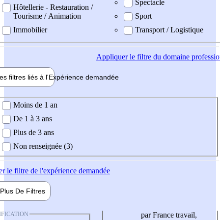
Spectacle
Hôtellerie - Restauration /
Tourisme / Animation
Sport
Immobilier
Transport / Logistique
Appliquer
le filtre du domaine professi
es filtres liés à l'
Expérience
demandée
ience demandée
Moins de 1 an
De 1 à 3 ans
Plus de 3 ans
Non renseignée (3)
er
le filtre de l'expérience demandée
Plus De
Filtres
IFICATION
par France travail,