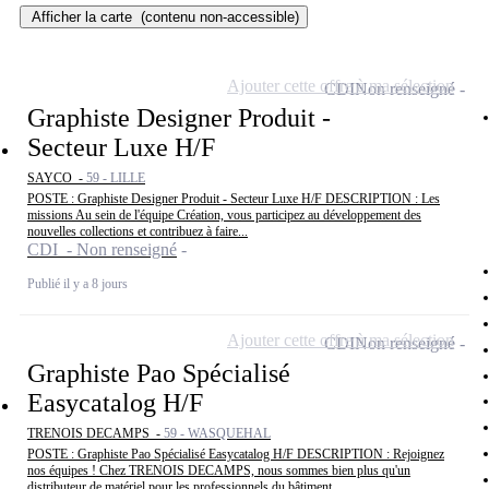
Afficher la carte
(contenu non-accessible)
Ajouter cette offre à ma sélection
CDI
Non renseigné
Graphiste Designer Produit -
Secteur Luxe H/F
SAYCO -
59 - LILLE
POSTE : Graphiste Designer Produit - Secteur Luxe H/F DESCRIPTION : Les
missions Au sein de l'équipe Création, vous participez au développement des
nouvelles collections et contribuez à faire...
CDI - Non renseigné
Publié il y a 8 jours
Ajouter cette offre à ma sélection
CDI
Non renseigné
Graphiste Pao Spécialisé
Easycatalog H/F
TRENOIS DECAMPS -
59 - WASQUEHAL
POSTE : Graphiste Pao Spécialisé Easycatalog H/F DESCRIPTION : Rejoignez
nos équipes ! Chez TRENOIS DECAMPS, nous sommes bien plus qu'un
distributeur de matériel pour les professionnels du bâtiment...