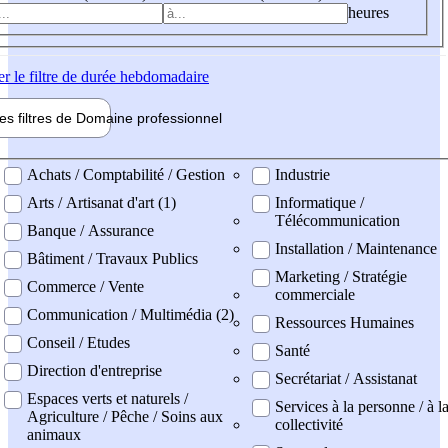
heures
er
le filtre de durée hebdomadaire
les filtres de
Domaine pro
fessionnel
ne professionel
Achats / Comptabilité / Gestion
Industrie
Arts / Artisanat d'art (1)
Informatique /
Télécommunication
Banque / Assurance
Installation / Maintenance
Bâtiment / Travaux Publics
Marketing / Stratégie
Commerce / Vente
commerciale
Communication / Multimédia (2)
Ressources Humaines
Conseil / Etudes
Santé
Direction d'entreprise
Secrétariat / Assistanat
Espaces verts et naturels /
Services à la personne / à l
Agriculture / Pêche / Soins aux
collectivité
animaux