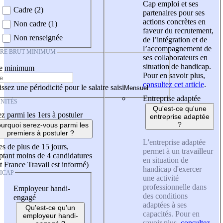
Cap emploi et ses
Cadre (2)
partenaires pour ses
actions concrètes en
Non cadre (1)
faveur du recrutement,
Non renseignée
de l’intégration et de
l’accompagnement de
IRE BRUT MINIMUM
ses collaborateurs en
situation de handicap.
re minimum
Pour en savoir plus,
consultez cet article
.
ssez une périodicité pour le salaire saisi
Entreprise adaptée
NITÉS
Qu'est-ce qu'une
z parmi les 1ers à postuler
entreprise adaptée
?
urquoi serez-vous parmi les
premiers à postuler ?
L'entreprise adaptée
es de plus de 15 jours,
permet à un travailleur
tant moins de 4 candidatures
en situation de
t France Travail est informé)
handicap d'exercer
ICAP
une activité
professionnelle dans
Employeur handi-
des conditions
engagé
adaptées à ses
Qu'est-ce qu'un
capacités. Pour en
employeur handi-
savoir plus,
consultez