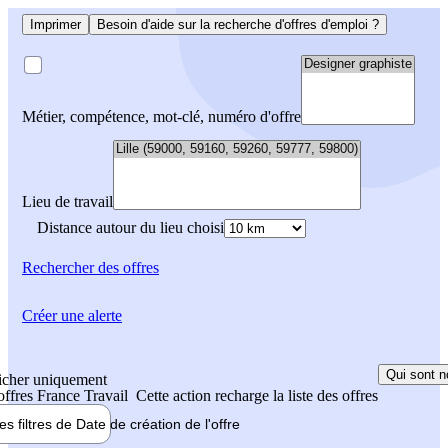
Imprimer
Besoin d'aide sur la recherche d'offres d'emploi ?
Métier, compétence, mot-clé, numéro d'offre
Lieu de travail
Distance autour du lieu choisi
Rechercher
des offres
Créer une alerte
Qui sont n
icher uniquement
 offres France Travail
Cette action recharge la liste des offres
les filtres de
Date de création
de l'offre