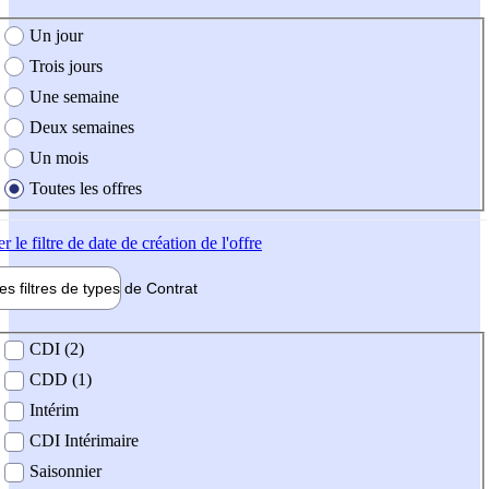
e création de l'offre
Un jour
Trois jours
Une semaine
Deux semaines
Un mois
Toutes les offres
er
le filtre de date de création de l'offre
les filtres de types de
Contrat
de contrat
CDI (2)
CDD (1)
Intérim
CDI Intérimaire
Saisonnier