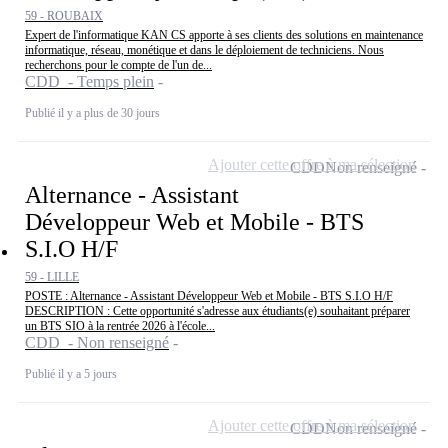
59 - ROUBAIX
Expert de l'informatique KAN CS apporte à ses clients des solutions en maintenance
informatique, réseau, monétique et dans le déploiement de techniciens. Nous
recherchons pour le compte de l'un de...
CDD - Temps plein
Publié il y a plus de 30 jours
Ajouter cette offre à ma sélection
CDD
Non renseigné
Alternance - Assistant
Développeur Web et Mobile - BTS
S.I.O H/F
59 - LILLE
POSTE : Alternance - Assistant Développeur Web et Mobile - BTS S.I.O H/F
DESCRIPTION : Cette opportunité s'adresse aux étudiants(e) souhaitant préparer
un BTS SIO à la rentrée 2026 à l'école...
CDD - Non renseigné
Publié il y a 5 jours
Ajouter cette offre à ma sélection
CDD
Non renseigné