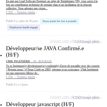
En tant que Lead Software Engineer au siège de Templemars (59), vous serez à la
fois un contributeur technique de premier plan et un facilitateur de la réussite
collective. Vous adoptez une vision...
CDI - Temps plein
Publié il y a plus de 30 jours
Soyez parmi les 1ers à postuler
Employeur handi-engagé
Ajouter cette offre à ma sélection
CDI
Temps plein
Développeur/se JAVA Confirmé.e
(H/F)
UBIK INGENIERIE -
59 - ROUBAIX
Tu es Ingénieur(e) développeur(se) confirmé(e) Envie de travailler avec des experts
? Rejoins-nous ! # Nous Créée en 2005, pérenne et en croissance, Ubik Ingénierie
est une entreprise lilloise de...
CDI - Temps plein
Publié il y a 3 jours
Ajouter cette offre à ma sélection
CDD
Temps plein
Développeur javascript (H/F)