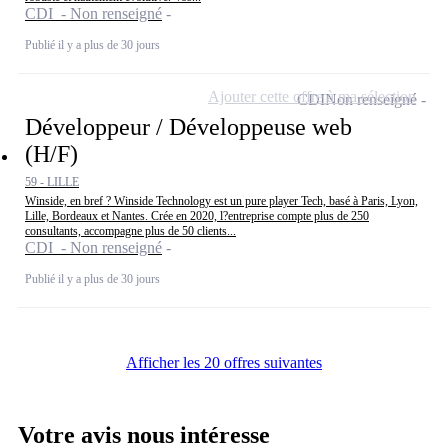
CDI - Non renseigné
Publié il y a plus de 30 jours
Ajouter cette offre à ma sélection
CDI
Non renseigné
Développeur / Développeuse web
(H/F)
59 - LILLE
Winside, en bref ? Winside Technology est un pure player Tech, basé à Paris, Lyon,
Lille, Bordeaux et Nantes. Crée en 2020, l?entreprise compte plus de 250
consultants, accompagne plus de 50 clients...
CDI - Non renseigné
Publié il y a plus de 30 jours
Afficher les 20 offres suivantes
Votre avis nous intéresse