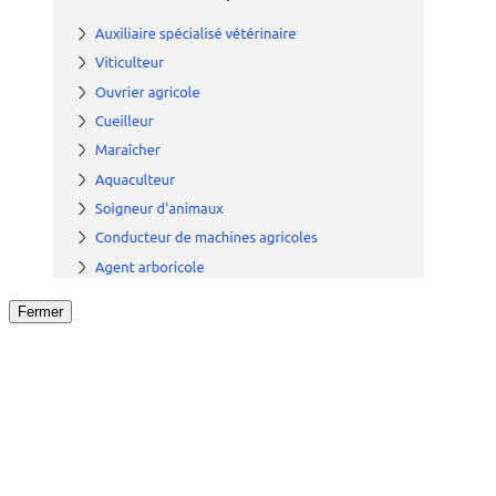
Fermer
Fermer
le détail de l'offre
/
Offre
sur
Offre précéden