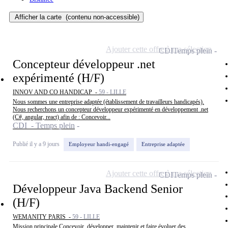
Afficher la carte
(contenu non-accessible)
Ajouter cette offre à ma sélection
CDI
Temps plein
Concepteur développeur .net
expérimenté (H/F)
INNOV AND CO HANDICAP -
59 - LILLE
Nous sommes une entreprise adaptée (établissement de travailleurs handicapés).
Nous recherchons un concepteur développeur expérimenté en développement .net
(C#, angular, react) afin de : Concevoir...
CDI - Temps plein
Publié il y a 9 jours
Employeur handi-engagé
Entreprise adaptée
Ajouter cette offre à ma sélection
CDI
Temps plein
Développeur Java Backend Senior
(H/F)
WEMANITY PARIS -
59 - LILLE
Mission principale Concevoir, développer, maintenir et faire évoluer des