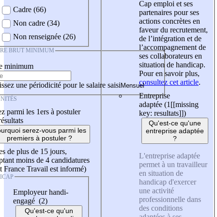
Cap emploi et ses
Cadre (66)
partenaires pour ses
actions concrètes en
Non cadre (34)
faveur du recrutement,
Non renseignée (26)
de l’intégration et de
l’accompagnement de
IRE BRUT MINIMUM
ses collaborateurs en
situation de handicap.
re minimum
Pour en savoir plus,
consultez cet article
.
ssez une périodicité pour le salaire saisi
Entreprise
NITÉS
adaptée (1
[[missing
z parmi les 1ers à postuler
key: resultats]]
)
résultats
Qu'est-ce qu'une
urquoi serez-vous parmi les
entreprise adaptée
premiers à postuler ?
?
es de plus de 15 jours,
L'entreprise adaptée
tant moins de 4 candidatures
permet à un travailleur
t France Travail est informé)
en situation de
ICAP
handicap d'exercer
une activité
Employeur handi-
professionnelle dans
engagé (2)
des conditions
Qu'est-ce qu'un
adaptées à ses