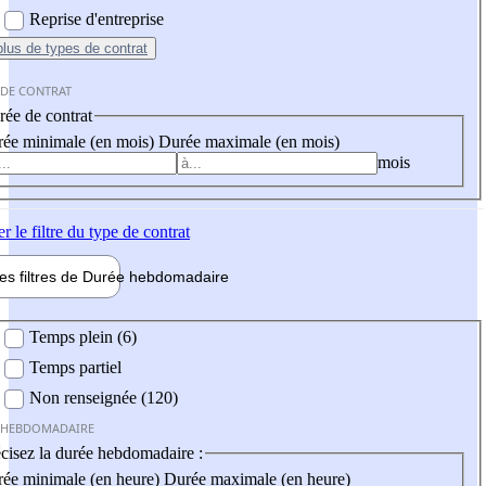
Reprise d'entreprise
plus
de types de contrat
 DE CONTRAT
ée de contrat
ée minimale (en mois)
Durée maximale (en mois)
mois
er
le filtre du type de contrat
les filtres de
Durée hebdo
madaire
 hebdomadaire
Temps plein (6)
Temps partiel
Non renseignée (120)
 HEBDOMADAIRE
cisez la durée hebdomadaire :
ée minimale (en heure)
Durée maximale (en heure)