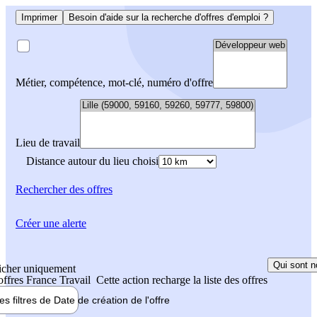
Imprimer
Besoin d'aide sur la recherche d'offres d'emploi ?
Métier, compétence, mot-clé, numéro d'offre
Lieu de travail
Distance autour du lieu choisi
Rechercher
des offres
Créer une alerte
Qui sont n
icher uniquement
 offres France Travail
Cette action recharge la liste des offres
les filtres de
Date de création
de l'offre