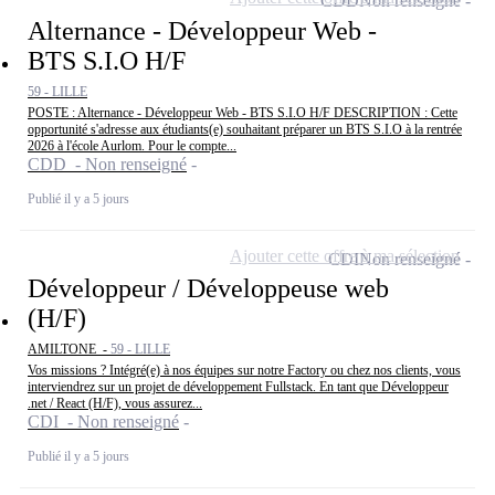
CDD
Non renseigné
Alternance - Développeur Web -
BTS S.I.O H/F
59 - LILLE
POSTE : Alternance - Développeur Web - BTS S.I.O H/F DESCRIPTION : Cette
opportunité s'adresse aux étudiants(e) souhaitant préparer un BTS S.I.O à la rentrée
2026 à l'école Aurlom. Pour le compte...
CDD - Non renseigné
Publié il y a 5 jours
Ajouter cette offre à ma sélection
CDI
Non renseigné
Développeur / Développeuse web
(H/F)
AMILTONE -
59 - LILLE
Vos missions ? Intégré(e) à nos équipes sur notre Factory ou chez nos clients, vous
interviendrez sur un projet de développement Fullstack. En tant que Développeur
.net / React (H/F), vous assurez...
CDI - Non renseigné
Publié il y a 5 jours