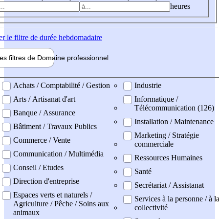
heures
er
le filtre de durée hebdomadaire
les filtres de
Domaine pro
fessionnel
ne professionel
Achats / Comptabilité / Gestion
Industrie
Arts / Artisanat d'art
Informatique /
Télécommunication (126)
Banque / Assurance
Installation / Maintenance
Bâtiment / Travaux Publics
Marketing / Stratégie
Commerce / Vente
commerciale
Communication / Multimédia
Ressources Humaines
Conseil / Etudes
Santé
Direction d'entreprise
Secrétariat / Assistanat
Espaces verts et naturels /
Services à la personne / à l
Agriculture / Pêche / Soins aux
collectivité
animaux