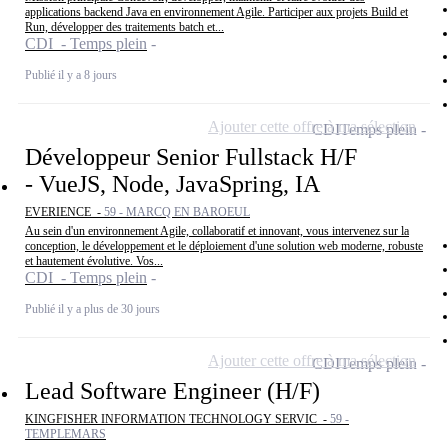
applications backend Java en environnement Agile. Participer aux projets Build et
Run, développer des traitements batch et...
CDI - Temps plein
Publié il y a 8 jours
Ajouter cette offre à ma sélection
CDI
Temps plein
Développeur Senior Fullstack H/F
- VueJS, Node, JavaSpring, IA
EVERIENCE -
59 - MARCQ EN BAROEUL
Au sein d'un environnement Agile, collaboratif et innovant, vous intervenez sur la
conception, le développement et le déploiement d'une solution web moderne, robuste
et hautement évolutive. Vos...
CDI - Temps plein
Publié il y a plus de 30 jours
Ajouter cette offre à ma sélection
CDI
Temps plein
Lead Software Engineer (H/F)
KINGFISHER INFORMATION TECHNOLOGY SERVIC -
59 -
TEMPLEMARS