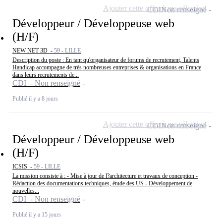
Ajouter cette offre à ma sélection
CDI
Non renseigné
Développeur / Développeuse web
(H/F)
NEW NET 3D -
59 - LILLE
Description du poste : En tant qu'organisateur de forums de recrutement, Talents
Handicap accompagne de très nombreuses entreprises & organisations en France
dans leurs recrutements de...
CDI - Non renseigné
Publié il y a 8 jours
Ajouter cette offre à ma sélection
CDI
Non renseigné
Développeur / Développeuse web
(H/F)
ICSIS -
59 - LILLE
La mission consiste à : - Mise à jour de l?architecture et travaux de conception -
Rédaction des documentations techniques, étude des US - Développement de
nouvelles...
CDI - Non renseigné
Publié il y a 15 jours