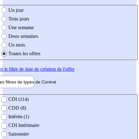
e création de l'offre
Un jour
Trois jours
Une semaine
Deux semaines
Un mois
Toutes les offres
er
le filtre de date de création de l'offre
les filtres de types de
Contrat
de contrat
CDI (114)
CDD (8)
Intérim (1)
CDI Intérimaire
Saisonnier