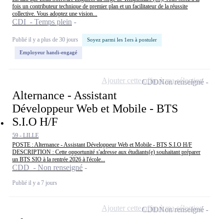
fois un contributeur technique de premier plan et un facilitateur de la réussite
collective. Vous adoptez une vision...
CDI - Temps plein
Publié il y a plus de 30 jours
Soyez parmi les 1ers à postuler
Employeur handi-engagé
Ajouter cette offre à ma sélection
CDD
Non renseigné
Alternance - Assistant
Développeur Web et Mobile - BTS
S.I.O H/F
59 - LILLE
POSTE : Alternance - Assistant Développeur Web et Mobile - BTS S.I.O H/F
DESCRIPTION : Cette opportunité s'adresse aux étudiants(e) souhaitant préparer
un BTS SIO à la rentrée 2026 à l'école...
CDD - Non renseigné
Publié il y a 7 jours
Ajouter cette offre à ma sélection
CDD
Non renseigné