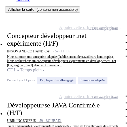
Afficher la carte
(contenu non-accessible)
Ajouter cette offre à ma sélection
CDI
Temps plein
Concepteur développeur .net
expérimenté (H/F)
INNOV AND CO HANDICAP -
59 - LILLE
Nous sommes une entreprise adaptée (établissement de travailleurs handicapés).
Nous recherchons un concepteur développeur expérimenté en développement .net
(C#, angular, react) afin de : Concevoir...
CDI - Temps plein
Publié il y a 11 jours
Employeur handi-engagé
Entreprise adaptée
Ajouter cette offre à ma sélection
CDI
Temps plein
Développeur/se JAVA Confirmé.e
(H/F)
UBIK INGENIERIE -
59 - ROUBAIX
Tu es Ingénieur(e) développeur(se) confirmé(e) Envie de travailler avec des experts