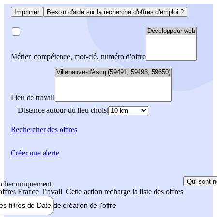
Imprimer
Besoin d'aide sur la recherche d'offres d'emploi ?
Métier, compétence, mot-clé, numéro d'offre
Lieu de travail
Distance autour du lieu choisi
Rechercher
des offres
Créer une alerte
Qui sont n
icher uniquement
 offres France Travail
Cette action recharge la liste des offres
les filtres de
Date de création
de l'offre