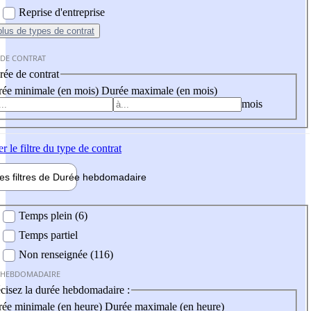
Reprise d'entreprise
plus
de types de contrat
 DE CONTRAT
ée de contrat
ée minimale (en mois)
Durée maximale (en mois)
mois
er
le filtre du type de contrat
les filtres de
Durée hebdo
madaire
 hebdomadaire
Temps plein (6)
Temps partiel
Non renseignée (116)
 HEBDOMADAIRE
cisez la durée hebdomadaire :
ée minimale (en heure)
Durée maximale (en heure)