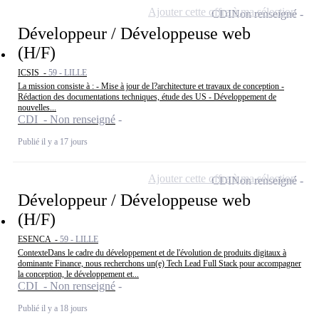
Ajouter cette offre à ma sélection
CDI
Non renseigné
Développeur / Développeuse web
(H/F)
ICSIS -
59 - LILLE
La mission consiste à : - Mise à jour de l?architecture et travaux de conception -
Rédaction des documentations techniques, étude des US - Développement de
nouvelles...
CDI - Non renseigné
Publié il y a 17 jours
Ajouter cette offre à ma sélection
CDI
Non renseigné
Développeur / Développeuse web
(H/F)
ESENCA -
59 - LILLE
ContexteDans le cadre du développement et de l'évolution de produits digitaux à
dominante Finance, nous recherchons un(e) Tech Lead Full Stack pour accompagner
la conception, le développement et...
CDI - Non renseigné
Publié il y a 18 jours