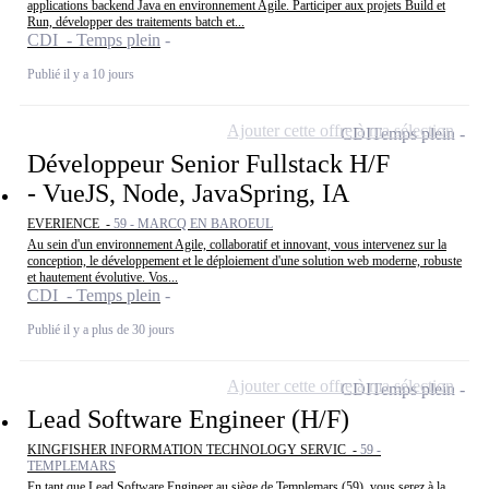
applications backend Java en environnement Agile. Participer aux projets Build et
Run, développer des traitements batch et...
CDI - Temps plein
Publié il y a 10 jours
Ajouter cette offre à ma sélection
CDI
Temps plein
Développeur Senior Fullstack H/F
- VueJS, Node, JavaSpring, IA
EVERIENCE -
59 - MARCQ EN BAROEUL
Au sein d'un environnement Agile, collaboratif et innovant, vous intervenez sur la
conception, le développement et le déploiement d'une solution web moderne, robuste
et hautement évolutive. Vos...
CDI - Temps plein
Publié il y a plus de 30 jours
Ajouter cette offre à ma sélection
CDI
Temps plein
Lead Software Engineer (H/F)
KINGFISHER INFORMATION TECHNOLOGY SERVIC -
59 -
TEMPLEMARS
En tant que Lead Software Engineer au siège de Templemars (59), vous serez à la