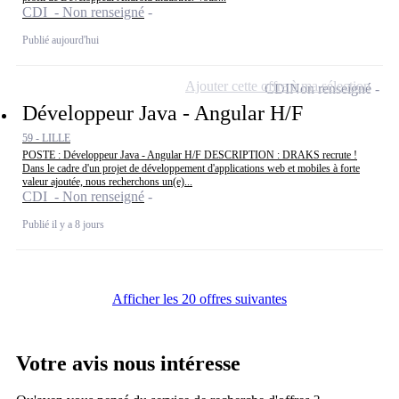
CDI - Non renseigné
Publié aujourd'hui
Ajouter cette offre à ma sélection
CDI
Non renseigné
Développeur Java - Angular H/F
59 - LILLE
POSTE : Développeur Java - Angular H/F DESCRIPTION : DRAKS recrute !
Dans le cadre d'un projet de développement d'applications web et mobiles à forte
valeur ajoutée, nous recherchons un(e)...
CDI - Non renseigné
Publié il y a 8 jours
Afficher les 20 offres suivantes
Votre avis nous intéresse