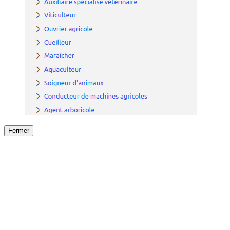
Fermer
Fermer
le détail de l'offre
/
Offre
sur
Offre précéden