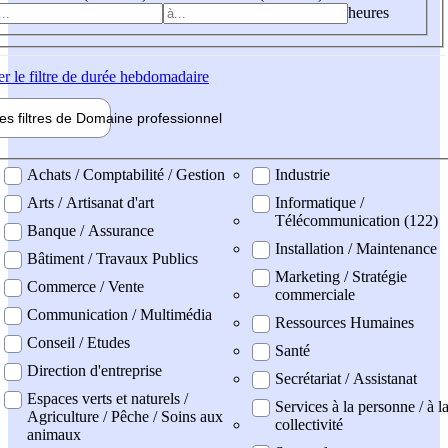
heures
er
le filtre de durée hebdomadaire
les filtres de
Domaine pro
fessionnel
ne professionel
Achats / Comptabilité / Gestion
Industrie
Arts / Artisanat d'art
Informatique /
Télécommunication (122)
Banque / Assurance
Installation / Maintenance
Bâtiment / Travaux Publics
Marketing / Stratégie
Commerce / Vente
commerciale
Communication / Multimédia
Ressources Humaines
Conseil / Etudes
Santé
Direction d'entreprise
Secrétariat / Assistanat
Espaces verts et naturels /
Services à la personne / à l
Agriculture / Pêche / Soins aux
collectivité
animaux