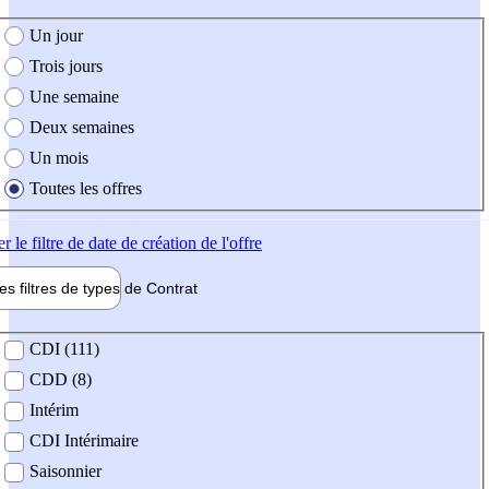
e création de l'offre
Un jour
Trois jours
Une semaine
Deux semaines
Un mois
Toutes les offres
er
le filtre de date de création de l'offre
les filtres de types de
Contrat
de contrat
CDI (111)
CDD (8)
Intérim
CDI Intérimaire
Saisonnier