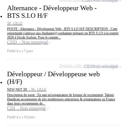
CDD
Non renseigné
Alternance - Développeur Web -
BTS S.I.O H/F
59 - LILLE
POSTE : Alternance - Développeur Web - BTS S.I.O H/F DESCRIPTION : Cette
opportunité s'adresse aux étudiants(e) souhaitant préparer un BTS S.I.O à la rentrée
2026 à l'école Aurlom. Pour le compte...
CDD - Non renseigné
Publié il y a 7 jours
Ajouter cette offre à ma sélection
CDI
Non renseigné
Développeur / Développeuse web
(H/F)
NEW NET 3D -
59 - LILLE
Description du poste : En tant qu'organisateur de forums de recrutement, Talents
Handicap accompagne de très nombreuses entreprises & organisations en France
dans leurs recrutements de...
CDI - Non renseigné
Publié il y a 10 jours