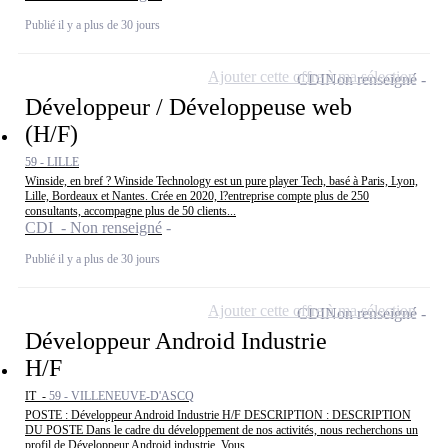
Publié il y a plus de 30 jours
Ajouter cette offre à ma sélection
CDI
Non renseigné
Développeur / Développeuse web
(H/F)
59 - LILLE
Winside, en bref ? Winside Technology est un pure player Tech, basé à Paris, Lyon,
Lille, Bordeaux et Nantes. Crée en 2020, l?entreprise compte plus de 250
consultants, accompagne plus de 50 clients...
CDI - Non renseigné
Publié il y a plus de 30 jours
Ajouter cette offre à ma sélection
CDI
Non renseigné
Développeur Android Industrie
H/F
IT -
59 - VILLENEUVE-D'ASCQ
POSTE : Développeur Android Industrie H/F DESCRIPTION : DESCRIPTION
DU POSTE Dans le cadre du développement de nos activités, nous recherchons un
profil de Développeur Android industrie. Vous...