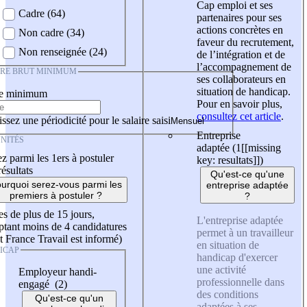
Cap emploi et ses
Cadre (64)
partenaires pour ses
actions concrètes en
Non cadre (34)
faveur du recrutement,
Non renseignée (24)
de l’intégration et de
l’accompagnement de
IRE BRUT MINIMUM
ses collaborateurs en
situation de handicap.
re minimum
Pour en savoir plus,
consultez cet article
.
ssez une périodicité pour le salaire saisi
Entreprise
NITÉS
adaptée (1
[[missing
z parmi les 1ers à postuler
key: resultats]]
)
résultats
Qu'est-ce qu'une
urquoi serez-vous parmi les
entreprise adaptée
premiers à postuler ?
?
es de plus de 15 jours,
L'entreprise adaptée
tant moins de 4 candidatures
permet à un travailleur
t France Travail est informé)
en situation de
ICAP
handicap d'exercer
une activité
Employeur handi-
professionnelle dans
engagé (2)
des conditions
Qu'est-ce qu'un
adaptées à ses