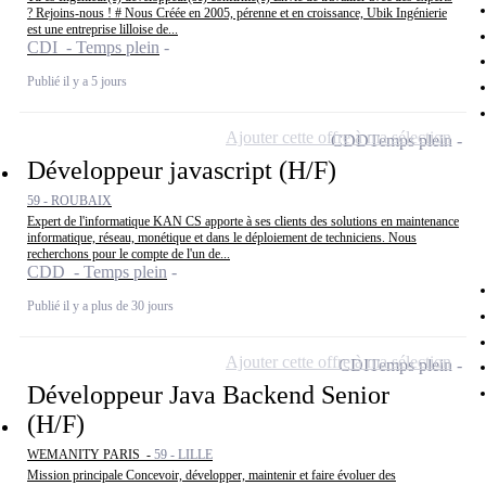
? Rejoins-nous ! # Nous Créée en 2005, pérenne et en croissance, Ubik Ingénierie
est une entreprise lilloise de...
CDI - Temps plein
Publié il y a 5 jours
Ajouter cette offre à ma sélection
CDD
Temps plein
Développeur javascript (H/F)
59 - ROUBAIX
Expert de l'informatique KAN CS apporte à ses clients des solutions en maintenance
informatique, réseau, monétique et dans le déploiement de techniciens. Nous
recherchons pour le compte de l'un de...
CDD - Temps plein
Publié il y a plus de 30 jours
Ajouter cette offre à ma sélection
CDI
Temps plein
Développeur Java Backend Senior
(H/F)
WEMANITY PARIS -
59 - LILLE
Mission principale Concevoir, développer, maintenir et faire évoluer des