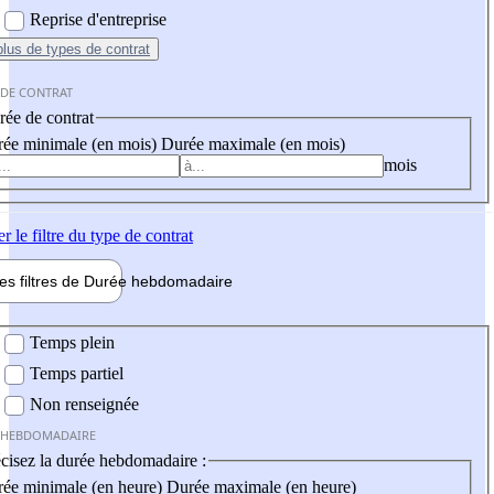
Reprise d'entreprise
plus
de types de contrat
 DE CONTRAT
ée de contrat
ée minimale (en mois)
Durée maximale (en mois)
mois
er
le filtre du type de contrat
les filtres de
Durée hebdo
madaire
 hebdomadaire
Temps plein
Temps partiel
Non renseignée
 HEBDOMADAIRE
cisez la durée hebdomadaire :
ée minimale (en heure)
Durée maximale (en heure)