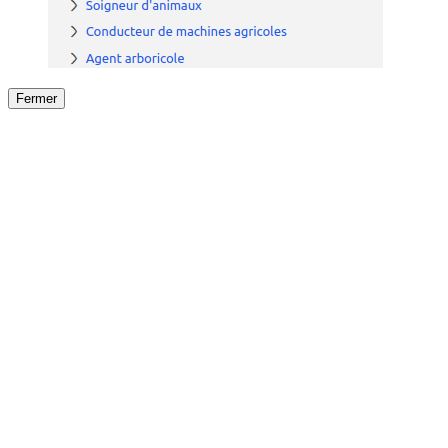
Fermer
Fermer
le détail de l'offre
/
Offre
sur
Offre précéden