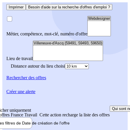
Imprimer
Besoin d'aide sur la recherche d'offres d'emploi ?
Métier, compétence, mot-clé, numéro d'offre
Lieu de travail
Distance autour du lieu choisi
Rechercher
des offres
Créer une alerte
Qui sont n
icher uniquement
 offres France Travail
Cette action recharge la liste des offres
les filtres de
Date de création
de l'offre