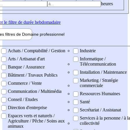
heures
er
le filtre de durée hebdomadaire
les filtres de
Domaine pro
fessionnel
ne professionel
Achats / Comptabilité / Gestion
Industrie
Arts / Artisanat d'art
Informatique /
Télécommunication
Banque / Assurance
Installation / Maintenance
Bâtiment / Travaux Publics
Marketing / Stratégie
Commerce / Vente
commerciale
Communication / Multimédia
Ressources Humaines
Conseil / Etudes
Santé
Direction d'entreprise
Secrétariat / Assistanat
Espaces verts et naturels /
Services à la personne / à l
Agriculture / Pêche / Soins aux
collectivité
animaux