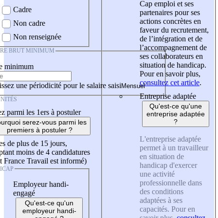
Cap emploi et ses
Cadre
partenaires pour ses
actions concrètes en
Non cadre
faveur du recrutement,
Non renseignée
de l’intégration et de
l’accompagnement de
IRE BRUT MINIMUM
ses collaborateurs en
situation de handicap.
re minimum
Pour en savoir plus,
consultez cet article
.
ssez une périodicité pour le salaire saisi
Entreprise adaptée
NITÉS
Qu'est-ce qu'une
z parmi les 1ers à postuler
entreprise adaptée
?
urquoi serez-vous parmi les
premiers à postuler ?
L'entreprise adaptée
es de plus de 15 jours,
permet à un travailleur
tant moins de 4 candidatures
en situation de
t France Travail est informé)
handicap d'exercer
ICAP
une activité
professionnelle dans
Employeur handi-
des conditions
engagé
adaptées à ses
Qu'est-ce qu'un
capacités. Pour en
employeur handi-
savoir plus,
consultez