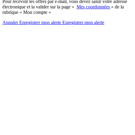
Pour recevoir les offres par e-mail, vous devez saisir votre adresse
électronique et la valider sur la page «
Mes coordonnées
» de la
rubrique « Mon compte »
Annuler
Enregistrer mon alerte
Enregistrer
mon alerte