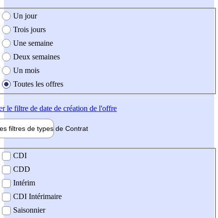
e création de l'offre
Un jour
Trois jours
Une semaine
Deux semaines
Un mois
Toutes les offres
er
le filtre de date de création de l'offre
les filtres de types de
Contrat
de contrat
CDI
CDD
Intérim
CDI Intérimaire
Saisonnier