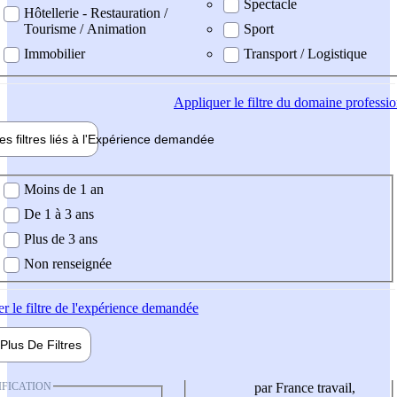
Spectacle
Hôtellerie - Restauration /
Tourisme / Animation
Sport
Immobilier
Transport / Logistique
Appliquer
le filtre du domaine professi
es filtres liés à l'
Expérience
demandée
ience demandée
Moins de 1 an
De 1 à 3 ans
Plus de 3 ans
Non renseignée
er
le filtre de l'expérience demandée
Plus De
Filtres
IFICATION
par France travail,