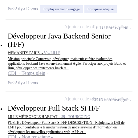
Publié il y a 12 jours
Employeur handi-engagé
Entreprise adaptée
Ajouter cette offre à ma sélection
CDI
Temps plein
Développeur Java Backend Senior
(H/F)
WEMANITY PARIS -
59 - LILLE
Mission principale Concevoir, développer, maintenir et faire évoluer des
applications backend Java en environnement Agile. Participer aux projets Build et
Run, développer des traitements batch et...
CDI - Temps plein
Publié il y a 11 jours
Ajouter cette offre à ma sélection
CDI
Non renseigné
Développeur Full Stack Si H/F
LILLE MÉTROPOLE HABITAT -
59 - TOURCOING
POSTE : Développeur Full Stack Si H/F DESCRIPTION : Rejoignez la DSI de
LMH pour contribuer à la modernisation de notre système d'information en
développant les nouvelles applications web, APIs et...
CDI - Non renseigné