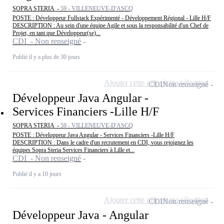
SOPRA STERIA -
59 - VILLENEUVE-D'ASCQ
POSTE : Développeur Fullstack Expérimenté - Développement Régional - Lille H/F
DESCRIPTION : Au sein d'une équipe Agile et sous la responsabilité d'un Chef de
Projet, en tant que Développeur(se)...
CDI - Non renseigné
Publié il y a plus de 30 jours
Ajouter cette offre à ma sélection
CDI
Non renseigné
Développeur Java Angular -
Services Financiers -Lille H/F
SOPRA STERIA -
59 - VILLENEUVE-D'ASCQ
POSTE : Développeur Java Angular - Services Financiers -Lille H/F
DESCRIPTION : Dans le cadre d'un recrutement en CDI, vous rejoignez les
équipes Sopra Steria Services Financiers à Lille et...
CDI - Non renseigné
Publié il y a 10 jours
Ajouter cette offre à ma sélection
CDI
Non renseigné
Développeur Java - Angular