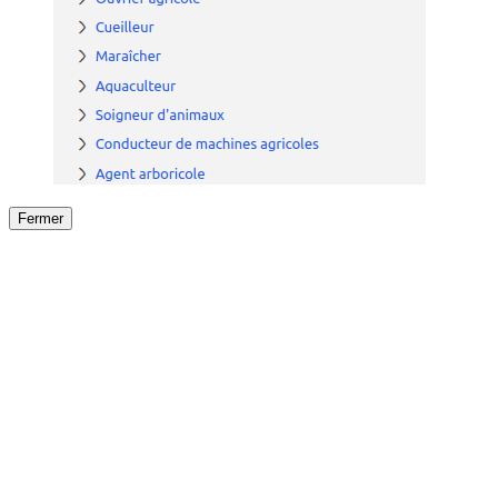
Fermer
Fermer
le détail de l'offre
/
Offre
sur
Offre précéden