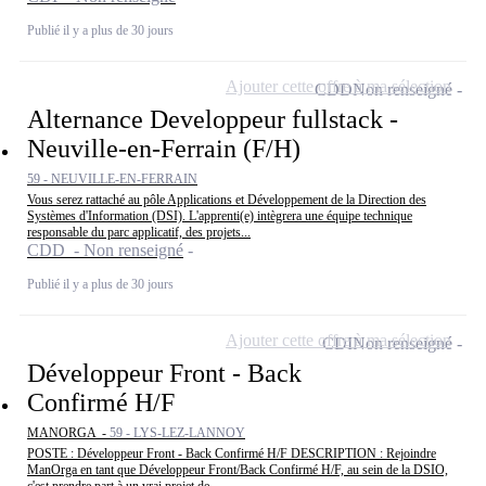
Publié il y a plus de 30 jours
Ajouter cette offre à ma sélection
CDD
Non renseigné
Alternance Developpeur fullstack -
Neuville-en-Ferrain (F/H)
59 - NEUVILLE-EN-FERRAIN
Vous serez rattaché au pôle Applications et Développement de la Direction des
Systèmes d'Information (DSI). L'apprenti(e) intègrera une équipe technique
responsable du parc applicatif, des projets...
CDD - Non renseigné
Publié il y a plus de 30 jours
Ajouter cette offre à ma sélection
CDI
Non renseigné
Développeur Front - Back
Confirmé H/F
MANORGA -
59 - LYS-LEZ-LANNOY
POSTE : Développeur Front - Back Confirmé H/F DESCRIPTION : Rejoindre
ManOrga en tant que Développeur Front/Back Confirmé H/F, au sein de la DSIO,
c'est prendre part à un vrai projet de...