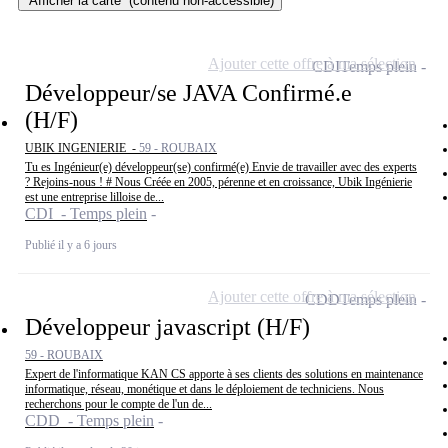
Afficher la carte
(contenu non-accessible)
Ajouter cette offre à ma sélection
CDI
Temps plein
Développeur/se JAVA Confirmé.e
(H/F)
UBIK INGENIERIE -
59 - ROUBAIX
Tu es Ingénieur(e) développeur(se) confirmé(e) Envie de travailler avec des experts
? Rejoins-nous ! # Nous Créée en 2005, pérenne et en croissance, Ubik Ingénierie
est une entreprise lilloise de...
CDI - Temps plein
Publié il y a 6 jours
Ajouter cette offre à ma sélection
CDD
Temps plein
Développeur javascript (H/F)
59 - ROUBAIX
Expert de l'informatique KAN CS apporte à ses clients des solutions en maintenance
informatique, réseau, monétique et dans le déploiement de techniciens. Nous
recherchons pour le compte de l'un de...
CDD - Temps plein