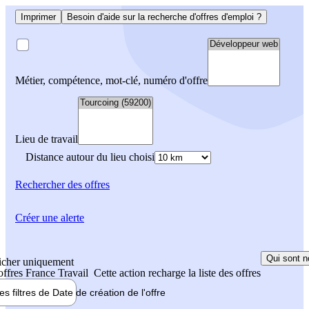
Imprimer
Besoin d'aide sur la recherche d'offres d'emploi ?
Métier, compétence, mot-clé, numéro d'offre
Lieu de travail
Distance autour du lieu choisi
Rechercher
des offres
Créer une alerte
Qui sont n
icher uniquement
 offres France Travail
Cette action recharge la liste des offres
les filtres de
Date de création
de l'offre