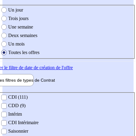
e création de l'offre
Un jour
Trois jours
Une semaine
Deux semaines
Un mois
Toutes les offres
er
le filtre de date de création de l'offre
les filtres de types de
Contrat
de contrat
CDI (111)
CDD (9)
Intérim
CDI Intérimaire
Saisonnier