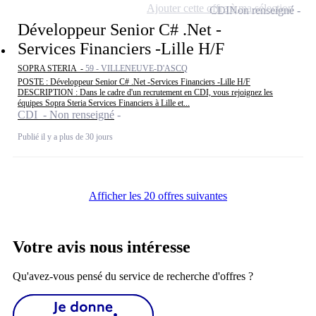
Ajouter cette offre à ma sélection
CDI
Non renseigné
Développeur Senior C# .Net -
Services Financiers -Lille H/F
SOPRA STERIA -
59 - VILLENEUVE-D'ASCQ
POSTE : Développeur Senior C# .Net -Services Financiers -Lille H/F
DESCRIPTION : Dans le cadre d'un recrutement en CDI, vous rejoignez les
équipes Sopra Steria Services Financiers à Lille et...
CDI - Non renseigné
Publié il y a plus de 30 jours
Afficher les 20 offres suivantes
Votre avis nous intéresse
Qu'avez-vous pensé du service de recherche d'offres ?