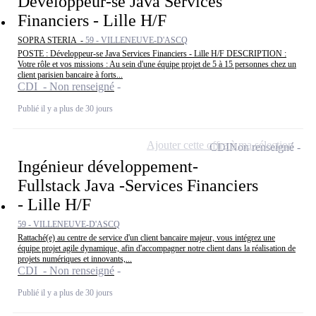
Développeur-se Java Services
Financiers - Lille H/F
SOPRA STERIA -
59 - VILLENEUVE-D'ASCQ
POSTE : Développeur-se Java Services Financiers - Lille H/F DESCRIPTION :
Votre rôle et vos missions : Au sein d'une équipe projet de 5 à 15 personnes chez un
client parisien bancaire à forts...
CDI - Non renseigné
Publié il y a plus de 30 jours
Ajouter cette offre à ma sélection
CDI
Non renseigné
Ingénieur développement-
Fullstack Java -Services Financiers
- Lille H/F
59 - VILLENEUVE-D'ASCQ
Rattaché(e) au centre de service d'un client bancaire majeur, vous intégrez une
équipe projet agile dynamique, afin d'accompagner notre client dans la réalisation de
projets numériques et innovants,...
CDI - Non renseigné
Publié il y a plus de 30 jours