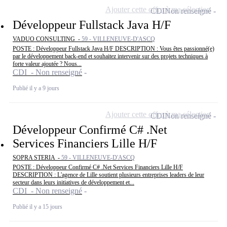
Ajouter cette offre à ma sélection
CDI
Non renseigné
Développeur Fullstack Java H/F
VADUO CONSULTING -
59 - VILLENEUVE-D'ASCQ
POSTE : Développeur Fullstack Java H/F DESCRIPTION : Vous êtes passionné(e)
par le développement back-end et souhaitez intervenir sur des projets techniques à
forte valeur ajoutée ? Nous...
CDI - Non renseigné
Publié il y a 9 jours
Ajouter cette offre à ma sélection
CDI
Non renseigné
Développeur Confirmé C# .Net
Services Financiers Lille H/F
SOPRA STERIA -
59 - VILLENEUVE-D'ASCQ
POSTE : Développeur Confirmé C# .Net Services Financiers Lille H/F
DESCRIPTION : L'agence de Lille soutient plusieurs entreprises leaders de leur
secteur dans leurs initiatives de développement et...
CDI - Non renseigné
Publié il y a 15 jours