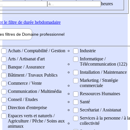
heures
er
le filtre de durée hebdomadaire
les filtres de
Domaine pro
fessionnel
ne professionel
Achats / Comptabilité / Gestion
Industrie
Arts / Artisanat d'art
Informatique /
Télécommunication (122)
Banque / Assurance
Installation / Maintenance
Bâtiment / Travaux Publics
Marketing / Stratégie
Commerce / Vente
commerciale
Communication / Multimédia
Ressources Humaines
Conseil / Etudes
Santé
Direction d'entreprise
Secrétariat / Assistanat
Espaces verts et naturels /
Services à la personne / à l
Agriculture / Pêche / Soins aux
collectivité
animaux