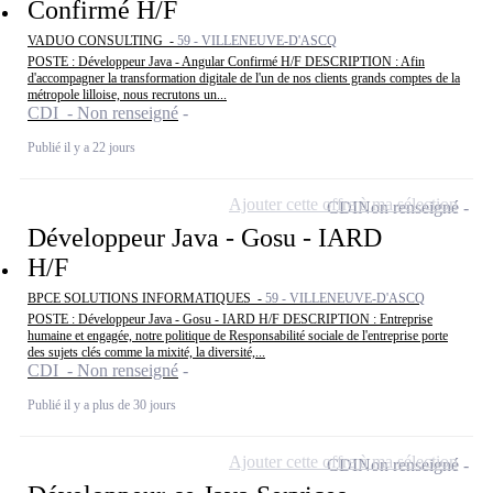
Confirmé H/F
VADUO CONSULTING -
59 - VILLENEUVE-D'ASCQ
POSTE : Développeur Java - Angular Confirmé H/F DESCRIPTION : Afin
d'accompagner la transformation digitale de l'un de nos clients grands comptes de la
métropole lilloise, nous recrutons un...
CDI - Non renseigné
Publié il y a 22 jours
Ajouter cette offre à ma sélection
CDI
Non renseigné
Développeur Java - Gosu - IARD
H/F
BPCE SOLUTIONS INFORMATIQUES -
59 - VILLENEUVE-D'ASCQ
POSTE : Développeur Java - Gosu - IARD H/F DESCRIPTION : Entreprise
humaine et engagée, notre politique de Responsabilité sociale de l'entreprise porte
des sujets clés comme la mixité, la diversité,...
CDI - Non renseigné
Publié il y a plus de 30 jours
Ajouter cette offre à ma sélection
CDI
Non renseigné