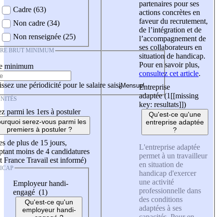
partenaires pour ses
Cadre (63)
actions concrètes en
faveur du recrutement,
Non cadre (34)
de l’intégration et de
Non renseignée (25)
l’accompagnement de
ses collaborateurs en
IRE BRUT MINIMUM
situation de handicap.
Pour en savoir plus,
re minimum
consultez cet article
.
ssez une périodicité pour le salaire saisi
Entreprise
adaptée (1
[[missing
NITÉS
key: resultats]]
)
z parmi les 1ers à postuler
Qu'est-ce qu'une
urquoi serez-vous parmi les
entreprise adaptée
premiers à postuler ?
?
es de plus de 15 jours,
L'entreprise adaptée
tant moins de 4 candidatures
permet à un travailleur
t France Travail est informé)
en situation de
ICAP
handicap d'exercer
une activité
Employeur handi-
professionnelle dans
engagé (1)
des conditions
Qu'est-ce qu'un
adaptées à ses
employeur handi-
capacités. Pour en