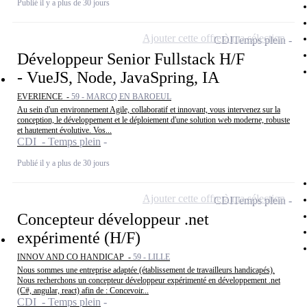
Publié il y a plus de 30 jours
Ajouter cette offre à ma sélection
CDI
Temps plein
Développeur Senior Fullstack H/F
- VueJS, Node, JavaSpring, IA
EVERIENCE -
59 - MARCQ EN BAROEUL
Au sein d'un environnement Agile, collaboratif et innovant, vous intervenez sur la
conception, le développement et le déploiement d'une solution web moderne, robuste
et hautement évolutive. Vos...
CDI - Temps plein
Publié il y a plus de 30 jours
Ajouter cette offre à ma sélection
CDI
Temps plein
Concepteur développeur .net
expérimenté (H/F)
INNOV AND CO HANDICAP -
59 - LILLE
Nous sommes une entreprise adaptée (établissement de travailleurs handicapés).
Nous recherchons un concepteur développeur expérimenté en développement .net
(C#, angular, react) afin de : Concevoir...
CDI - Temps plein