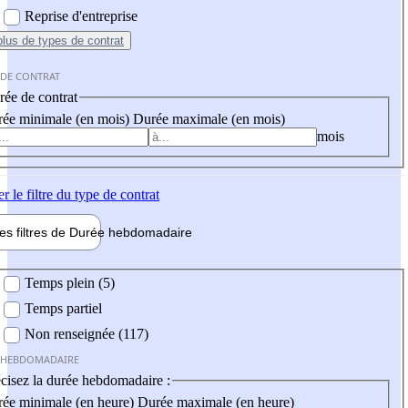
Reprise d'entreprise
plus
de types de contrat
 DE CONTRAT
ée de contrat
ée minimale (en mois)
Durée maximale (en mois)
mois
er
le filtre du type de contrat
les filtres de
Durée hebdo
madaire
 hebdomadaire
Temps plein (5)
Temps partiel
Non renseignée (117)
 HEBDOMADAIRE
cisez la durée hebdomadaire :
ée minimale (en heure)
Durée maximale (en heure)