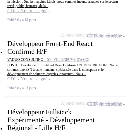
la mission : Sur les marchés Lillois, nous sommes incontournables sur le secteur
retail, public, bancaire, de la...
CDI - Non renseigné
Publié il y a 18 jours
Ajouter cette offre à ma sélection
CDI
Non renseigné
Développeur Front-End React
Confirmé H/F
VADUO CONSULTING -
59 - VILLENEUVE-D'ASCQ
POSTE : Développeur Front-End React Confirmé H/F DESCRIPTION : Nous
sommes une ESN à taille humaine, spécialisée dans la conception et le
développement de solutions digitales innovantes. Nous...
CDI - Non renseigné
Publié il y a 23 jours
Ajouter cette offre à ma sélection
CDI
Non renseigné
Développeur Fullstack
Expérimenté - Développement
Régional - Lille H/F