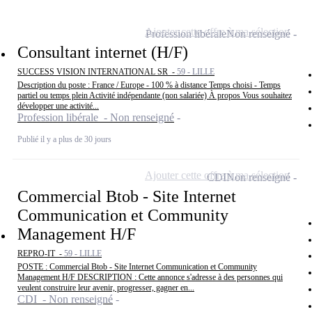
Ajouter cette offre à ma sélection
Profession libérale
Non renseigné
Consultant internet (H/F)
SUCCESS VISION INTERNATIONAL SR -
59 - LILLE
Description du poste : France / Europe - 100 % à distance Temps choisi - Temps
partiel ou temps plein Activité indépendante (non salariée) À propos Vous souhaitez
développer une activité...
Profession libérale - Non renseigné
Publié il y a plus de 30 jours
Ajouter cette offre à ma sélection
CDI
Non renseigné
Commercial Btob - Site Internet
Communication et Community
Management H/F
REPRO-IT -
59 - LILLE
POSTE : Commercial Btob - Site Internet Communication et Community
Management H/F DESCRIPTION : Cette annonce s'adresse à des personnes qui
veulent construire leur avenir, progresser, gagner en...
CDI - Non renseigné