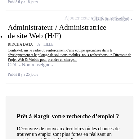
Publié il y a 18 jours
Ajouter cette offre à ma sélection
CDI
Non renseigné
Administrateur / Administratrice
de site Web (H/F)
RIDCHA DATA -
59 - LILLE
ContexteDans le cadre du renforcement d'une équipe spécialisée dans le
développement et le pilotage de solutions mobiles, nous recherchons un Directeur de
Projet Web & Mobile pour prendre en charge...
CDI - Non renseigné
Publié il y a 25 jours
Prêt à élargir votre recherche d’emploi ?
Découvrez de nouveaux territoires où les chances de
trouver un emploi sont plus fortes en réalisant un