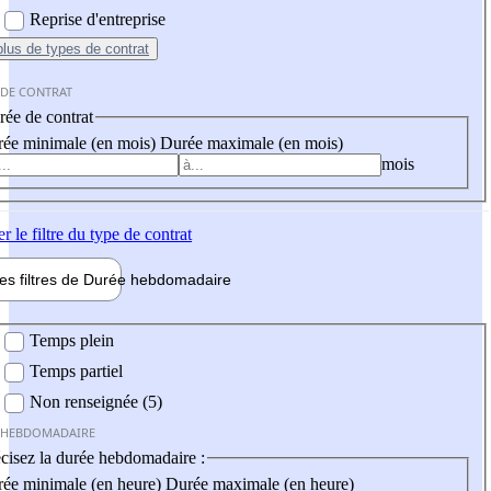
Reprise d'entreprise
plus
de types de contrat
 DE CONTRAT
ée de contrat
ée minimale (en mois)
Durée maximale (en mois)
mois
er
le filtre du type de contrat
les filtres de
Durée hebdo
madaire
 hebdomadaire
Temps plein
Temps partiel
Non renseignée (5)
 HEBDOMADAIRE
cisez la durée hebdomadaire :
ée minimale (en heure)
Durée maximale (en heure)