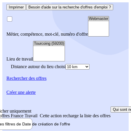
Imprimer
Besoin d'aide sur la recherche d'offres d'emploi ?
Métier, compétence, mot-clé, numéro d'offre
Lieu de travail
Distance autour du lieu choisi
Rechercher
des offres
Créer une alerte
Qui sont n
icher uniquement
 offres France Travail
Cette action recharge la liste des offres
les filtres de
Date de création
de l'offre