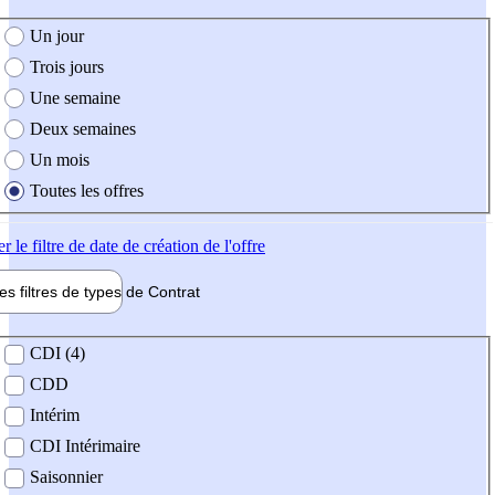
e création de l'offre
Un jour
Trois jours
Une semaine
Deux semaines
Un mois
Toutes les offres
er
le filtre de date de création de l'offre
les filtres de types de
Contrat
de contrat
CDI (4)
CDD
Intérim
CDI Intérimaire
Saisonnier