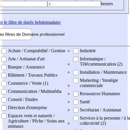
heures
er
le filtre de durée hebdomadaire
les filtres de
Domaine pro
fessionnel
ne professionel
Achats / Comptabilité / Gestion
Industrie
Arts / Artisanat d'art
Informatique /
Télécommunication (2)
Banque / Assurance
Installation / Maintenance
Bâtiment / Travaux Publics
Marketing / Stratégie
Commerce / Vente (1)
commerciale
Communication / Multimédia
Ressources Humaines
Conseil / Etudes
Santé
Direction d'entreprise
Secrétariat / Assistanat
Espaces verts et naturels /
Services à la personne / à l
Agriculture / Pêche / Soins aux
collectivité (2)
animaux