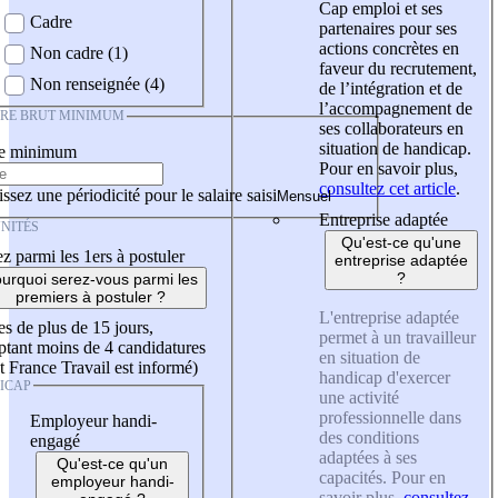
Cap emploi et ses
Cadre
partenaires pour ses
actions concrètes en
Non cadre (1)
faveur du recrutement,
Non renseignée (4)
de l’intégration et de
l’accompagnement de
IRE BRUT MINIMUM
ses collaborateurs en
situation de handicap.
re minimum
Pour en savoir plus,
consultez cet article
.
ssez une périodicité pour le salaire saisi
Entreprise adaptée
NITÉS
Qu'est-ce qu'une
z parmi les 1ers à postuler
entreprise adaptée
?
urquoi serez-vous parmi les
premiers à postuler ?
L'entreprise adaptée
es de plus de 15 jours,
permet à un travailleur
tant moins de 4 candidatures
en situation de
t France Travail est informé)
handicap d'exercer
ICAP
une activité
professionnelle dans
Employeur handi-
des conditions
engagé
adaptées à ses
Qu'est-ce qu'un
capacités. Pour en
employeur handi-
savoir plus,
consultez