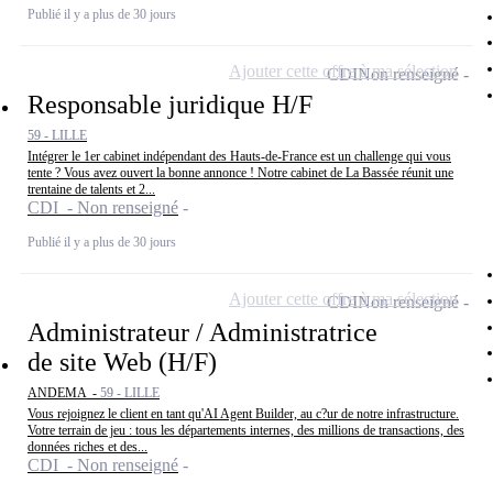
Publié il y a plus de 30 jours
Ajouter cette offre à ma sélection
CDI
Non renseigné
Responsable juridique H/F
59 - LILLE
Intégrer le 1er cabinet indépendant des Hauts-de-France est un challenge qui vous
tente ? Vous avez ouvert la bonne annonce ! Notre cabinet de La Bassée réunit une
trentaine de talents et 2...
CDI - Non renseigné
Publié il y a plus de 30 jours
Ajouter cette offre à ma sélection
CDI
Non renseigné
Administrateur / Administratrice
de site Web (H/F)
ANDEMA -
59 - LILLE
Vous rejoignez le client en tant qu'AI Agent Builder, au c?ur de notre infrastructure.
Votre terrain de jeu : tous les départements internes, des millions de transactions, des
données riches et des...
CDI - Non renseigné