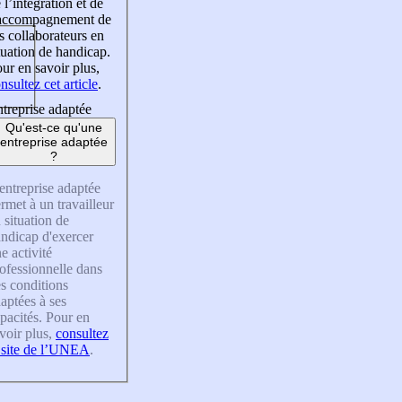
 l’intégration et de
’accompagnement de
s collaborateurs en
tuation de handicap.
ur en savoir plus,
nsultez cet article
.
treprise adaptée
Qu'est-ce qu'une
entreprise adaptée
?
entreprise adaptée
rmet à un travailleur
 situation de
ndicap d'exercer
e activité
ofessionnelle dans
s conditions
aptées à ses
pacités. Pour en
voir plus,
consultez
 site de l’UNEA
.