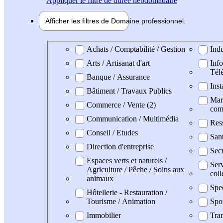
Appliquer
le filtre de durée hebdomadaire
Afficher les filtres de
Domaine pro
fessionnel
Domaine professionel
Achats / Comptabilité / Gestion
Indu
Arts / Artisanat d'art
Info
Tél
Banque / Assurance
Inst
Bâtiment / Travaux Publics
Mark
Commerce / Vente (2)
com
Communication / Multimédia
Res
Conseil / Etudes
San
Direction d'entreprise
Secr
Espaces verts et naturels /
Serv
Agriculture / Pêche / Soins aux
coll
animaux
Spe
Hôtellerie - Restauration /
Tourisme / Animation
Spo
Immobilier
Tran