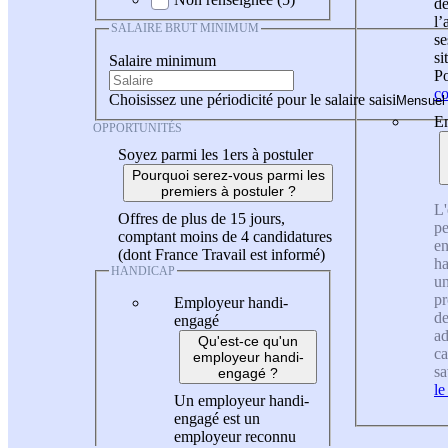
de
l
SALAIRE BRUT MINIMUM
se
si
Salaire minimum
Po
co
Choisissez une périodicité pour le salaire saisi
En
OPPORTUNITÉS
Soyez parmi les 1ers à postuler
Pourquoi serez-vous parmi les
premiers à postuler ?
L'
Offres de plus de 15 jours,
pe
comptant moins de 4 candidatures
en
(dont France Travail est informé)
ha
HANDICAP
un
pr
Employeur handi-
de
engagé
ad
Qu'est-ce qu'un
ca
employeur handi-
sa
engagé ?
le
Un employeur handi-
engagé est un
employeur reconnu