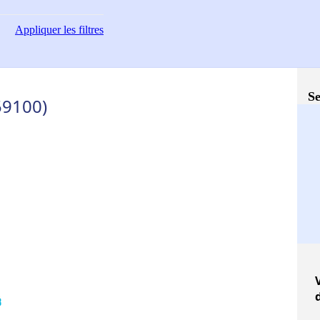
Appliquer
les filtres
Se
59100)
V