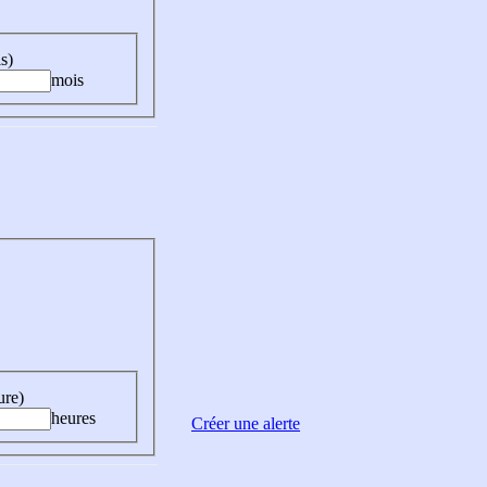
s)
mois
ure)
heures
Créer une alerte