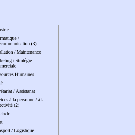
strie
rmatique /
écommunication (3)
allation / Maintenance
eting / Stratégie
merciale
sources Humaines
té
étariat / Assistanat
ices à la personne / à la
ectivité (2)
ctacle
rt
sport / Logistique