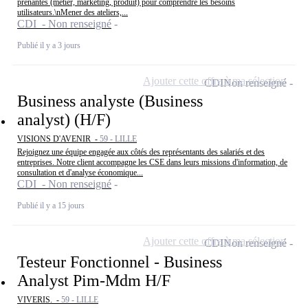
prenantes (métier, marketing, produit) pour comprendre les besoins
utilisateurs.\nMener des ateliers,...
CDI - Non renseigné
Publié il y a 3 jours
Ajouter cette offre à ma sélection
CDI
Non renseigné
Business analyste (Business
analyst) (H/F)
VISIONS D'AVENIR -
59 - LILLE
Rejoignez une équipe engagée aux côtés des représentants des salariés et des
entreprises. Notre client accompagne les CSE dans leurs missions d'information, de
consultation et d'analyse économique...
CDI - Non renseigné
Publié il y a 15 jours
Ajouter cette offre à ma sélection
CDI
Non renseigné
Testeur Fonctionnel - Business
Analyst Pim-Mdm H/F
VIVERIS. -
59 - LILLE