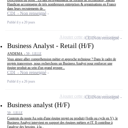
Description du poste : En tant qu'organisateur de forums de recrutement, Talents
Handicap accompagne de très nombreuses entreprises & organisations en France
dans leurs recrutements de...
CDI - Non renseigné
Publié il y a 20 jours
Ajouter cette offre à ma sélection
CDI
Non renseigné
Business Analyst - Retail (H/F)
ANDEMA -
59 - LILLE
Vous aimez allier compréhension métier et approche technique ? Dans le cadre de
projets transverses, nous recherchons un Business Analyst pour renforcer une
équipe produit au sein d'un grand groupe...
CDI - Non renseigné
Publié il y a 26 jours
Ajouter cette offre à ma sélection
CDI
Non renseigné
Business analyst (H/F)
59 - LILLE
Contexte du poste Au sein d'une équipe projet ou produit (Agile ou cycle en V), le
Business Analyst intervient en support des équipes métiers et IT. Il contribue à
l'analyse des besoins, à la...