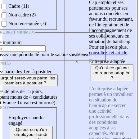
Cap emploi et ses
Cadre (11)
partenaires pour ses
actions concrètes en
Non cadre (2)
faveur du recrutement,
Non renseignée (7)
de l’intégration et de
l’accompagnement de
IRE BRUT MINIMUM
ses collaborateurs en
situation de handicap.
re minimum
Pour en savoir plus,
consultez cet article
.
ssez une périodicité pour le salaire saisi
Entreprise adaptée
NITÉS
Qu'est-ce qu'une
z parmi les 1ers à postuler
entreprise adaptée
?
urquoi serez-vous parmi les
premiers à postuler ?
L'entreprise adaptée
es de plus de 15 jours,
permet à un travailleur
tant moins de 4 candidatures
en situation de
t France Travail est informé)
handicap d'exercer
ICAP
une activité
professionnelle dans
Employeur handi-
des conditions
engagé
adaptées à ses
Qu'est-ce qu'un
capacités. Pour en
employeur handi-
savoir plus,
consultez