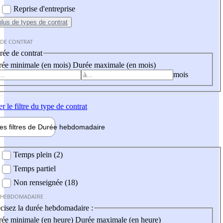
Reprise d'entreprise
plus
de types de contrat
 DE CONTRAT
ée de contrat
ée minimale (en mois)
Durée maximale (en mois)
mois
er
le filtre du type de contrat
les filtres de
Durée hebdo
madaire
 hebdomadaire
Temps plein (2)
Temps partiel
Non renseignée (18)
 HEBDOMADAIRE
cisez la durée hebdomadaire :
ée minimale (en heure)
Durée maximale (en heure)