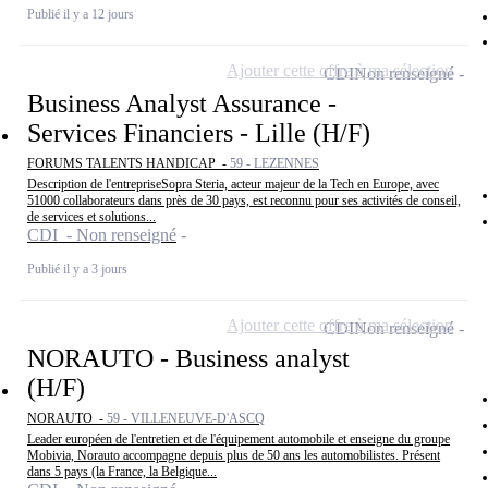
Publié il y a 12 jours
Ajouter cette offre à ma sélection
CDI
Non renseigné
Business Analyst Assurance -
Services Financiers - Lille (H/F)
FORUMS TALENTS HANDICAP -
59 - LEZENNES
Description de l'entrepriseSopra Steria, acteur majeur de la Tech en Europe, avec
51000 collaborateurs dans près de 30 pays, est reconnu pour ses activités de conseil,
de services et solutions...
CDI - Non renseigné
Publié il y a 3 jours
Ajouter cette offre à ma sélection
CDI
Non renseigné
NORAUTO - Business analyst
(H/F)
NORAUTO -
59 - VILLENEUVE-D'ASCQ
Leader européen de l'entretien et de l'équipement automobile et enseigne du groupe
Mobivia, Norauto accompagne depuis plus de 50 ans les automobilistes. Présent
dans 5 pays (la France, la Belgique...