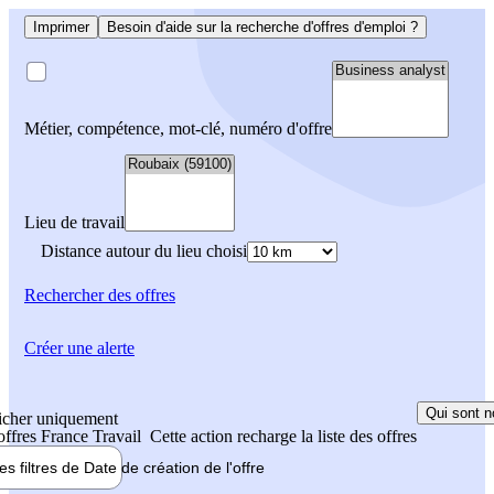
Imprimer
Besoin d'aide sur la recherche d'offres d'emploi ?
Métier, compétence, mot-clé, numéro d'offre
Lieu de travail
Distance autour du lieu choisi
Rechercher
des offres
Créer une alerte
Qui sont n
icher uniquement
 offres France Travail
Cette action recharge la liste des offres
les filtres de
Date de création
de l'offre