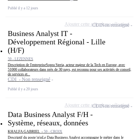
Publié il y a 12 jours
Ajouter cette offre à ma sélection
CDI
Non renseigné
Business Analyst IT -
Développement Régional - Lille
(H/F)
59 - LEZENNES
Description de l'entrepriseSopra Steria, acteur majeur de la Tech en Europe, avec
51000 collaborateurs dans près de 30 pays, est reconnu pour ses activités de conseil,
de services et...
CDI - Non renseigné
Publié il y a 20 jours
Ajouter cette offre à ma sélection
CDI
Non renseigné
Data Business Analyst F/H -
Système, réseaux, données
KHALFA GABRIEL -
59 - CROIX
Descriptif du poste:\n\nLe Data Business Analyst accompagne le métier dans le