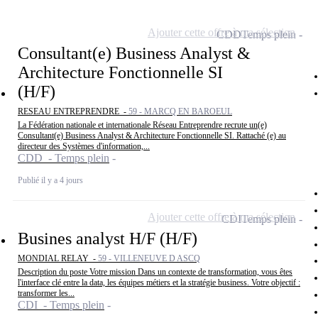
Ajouter cette offre à ma sélection
CDD
Temps plein
Consultant(e) Business Analyst &
Architecture Fonctionnelle SI
(H/F)
RESEAU ENTREPRENDRE -
59 - MARCQ EN BAROEUL
La Fédération nationale et internationale Réseau Entreprendre recrute un(e)
Consultant(e) Business Analyst & Architecture Fonctionnelle SI. Rattaché (e) au
directeur des Systèmes d'information,...
CDD - Temps plein
Publié il y a 4 jours
Ajouter cette offre à ma sélection
CDI
Temps plein
Busines analyst H/F (H/F)
MONDIAL RELAY -
59 - VILLENEUVE D ASCQ
Description du poste Votre mission Dans un contexte de transformation, vous êtes
l'interface clé entre la data, les équipes métiers et la stratégie business. Votre objectif :
transformer les...
CDI - Temps plein