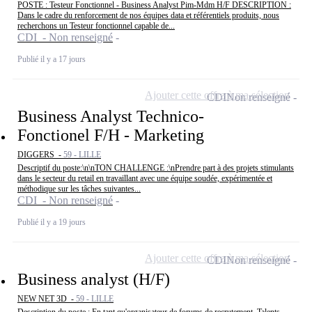
POSTE : Testeur Fonctionnel - Business Analyst Pim-Mdm H/F DESCRIPTION :
Dans le cadre du renforcement de nos équipes data et référentiels produits, nous
recherchons un Testeur fonctionnel capable de...
CDI - Non renseigné
Publié il y a 17 jours
Ajouter cette offre à ma sélection
CDI
Non renseigné
Business Analyst Technico-
Fonctionel F/H - Marketing
DIGGERS -
59 - LILLE
Descriptif du poste:\n\nTON CHALLENGE :\nPrendre part à des projets stimulants
dans le secteur du retail en travaillant avec une équipe soudée, expérimentée et
méthodique sur les tâches suivantes...
CDI - Non renseigné
Publié il y a 19 jours
Ajouter cette offre à ma sélection
CDI
Non renseigné
Business analyst (H/F)
NEW NET 3D -
59 - LILLE