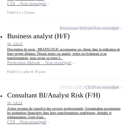
CDI - Non renseigné
Publié il y a 29 jours
Ajouter cette offre à ma sélection
Profession libérale
Non renseigné
Business analyst (H/F)
59 - LILLE
Description du poste : BRAINLOGIC accompagne ses clients dans la réalisation de
leurs projets digitaux. Depuis toutes ces années, riches en évolutions et en
transformations, nous avons su rester à...
Profession libérale - Non renseigné
Publié il y a plus de 30 jours
Ajouter cette offre à ma sélection
CDI
Non renseigné
Consultant BI/Analyst Risk (F/H)
59 - LILLE
Acteur reconnu du conseil et des services professionnels, l'organisation accompagne
les institutions financières dans leurs transformations stratégiques, digitales et
réglementaires. Forte d'une...
CDI - Non renseigné