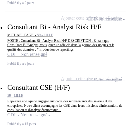
Publié il y a 2 jours
Ajouter cette offre à ma sélection
CDI
Non renseigné
Consultant Bi - Analyst Risk H/F
MICHAEL PAGE -
59 - LILLE
POSTE : Consultant Bi - Analyst Risk H/F DESCRIPTION : En tant que
Consultant BI/Analyst, vous jouez un rôle clé dans la gestion des risques et la
qualité des données : * Production de reportings...
CDI - Non renseigné
Publié il y a 8 jours
Ajouter cette offre à ma sélection
CDI
Non renseigné
Consultant CSE (H/F)
59 - LILLE
Rejoignez une équipe engagée aux côtés des représentants des salariés et des
entreprises. Notre client accompagne les CSE dans leurs missions d'information, de
consultation et d'analyse économique...
CDI - Non renseigné
Publié il y a 15 jours