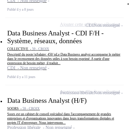
CDI - Non renseigné
Publié il y a 8 jours
Ajouter cette offre à ma sélection
CDI
Non renseigné
Data Business Analyst - CDI F/H -
Système, réseaux, données
COLLECTIVE -
59 - CROIX
Descriptif du poste:\nSalaire: 450 \nLe Data Business analyst accompagne le métier
dans le recensement des données utiles à son besoin exprimé. A partir d'une
expression de besoin métier, il traduit...
CDI - Non renseigné
Publié il y a 11 jours
Ajouter cette offre à ma sélection
Profession libérale
Non renseigné
Data Business Analyst (H/F)
SOORS -
59 - CROIX
Soors est un cabinet de conseil spécialisé dans l'accompagnement de grandes
entreprises et d'organisations innovantes dans leurs transformations digitales et
projets IT d'envergure. Nous intervenons...
Profession libérale - Non renseigné