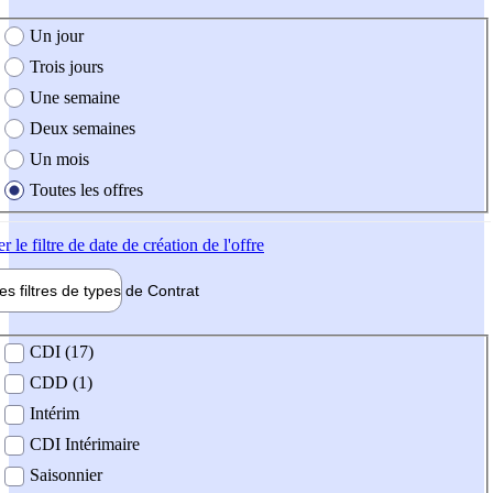
e création de l'offre
Un jour
Trois jours
Une semaine
Deux semaines
Un mois
Toutes les offres
er
le filtre de date de création de l'offre
les filtres de types de
Contrat
de contrat
CDI (17)
CDD (1)
Intérim
CDI Intérimaire
Saisonnier