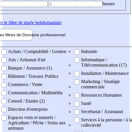
heures
er
le filtre de durée hebdomadaire
les filtres de
Domaine pro
fessionnel
ne professionel
Achats / Comptabilité / Gestion
Industrie
Arts / Artisanat d'art
Informatique /
Télécommunication (17)
Banque / Assurance (1)
Installation / Maintenance
Bâtiment / Travaux Publics
Marketing / Stratégie
Commerce / Vente
commerciale
Communication / Multimédia
Ressources Humaines
Conseil / Etudes (2)
Santé
Direction d'entreprise
Secrétariat / Assistanat
Espaces verts et naturels /
Services à la personne / à l
Agriculture / Pêche / Soins aux
collectivité
animaux