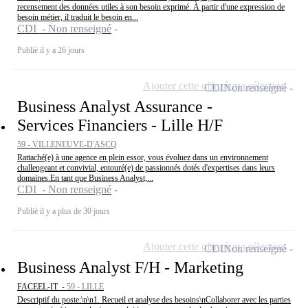
recensement des données utiles à son besoin exprimé. À partir d'une expression de
besoin métier, il traduit le besoin en...
CDI - Non renseigné
Publié il y a 26 jours
Ajouter cette offre à ma sélection
CDI
Non renseigné
Business Analyst Assurance -
Services Financiers - Lille H/F
59 - VILLENEUVE-D'ASCQ
Rattaché(e) à une agence en plein essor, vous évoluez dans un environnement
challengeant et convivial, entouré(e) de passionnés dotés d'expertises dans leurs
domaines.En tant que Business Analyst,...
CDI - Non renseigné
Publié il y a plus de 30 jours
Ajouter cette offre à ma sélection
CDI
Non renseigné
Business Analyst F/H - Marketing
FACEEL-IT -
59 - LILLE
Descriptif du poste:\n\n1. Recueil et analyse des besoins\nCollaborer avec les parties