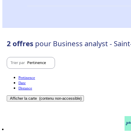
2 offres
pour Business analyst - Sain
Trier par
Pertinence
Pertinence
Date
Distance
Afficher la carte
(contenu non-accessible)