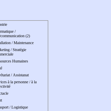
strie
rmatique /
écommunication (2)
allation / Maintenance
eting / Stratégie
merciale
sources Humaines
té
étariat / Assistanat
ices à la personne / à la
ectivité
ctacle
rt
sport / Logistique