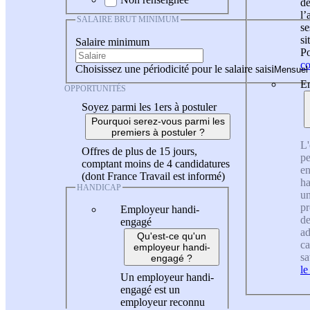
de
l
SALAIRE BRUT MINIMUM
se
si
Salaire minimum
Po
co
Choisissez une périodicité pour le salaire saisi
En
OPPORTUNITÉS
Soyez parmi les 1ers à postuler
Pourquoi serez-vous parmi les
premiers à postuler ?
L'
Offres de plus de 15 jours,
pe
comptant moins de 4 candidatures
en
(dont France Travail est informé)
ha
HANDICAP
un
pr
Employeur handi-
de
engagé
ad
Qu'est-ce qu'un
ca
employeur handi-
sa
engagé ?
le
Un employeur handi-
engagé est un
employeur reconnu