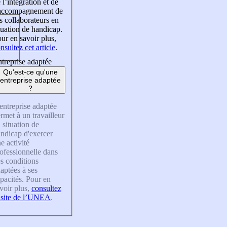
 l’intégration et de
’accompagnement de
s collaborateurs en
tuation de handicap.
ur en savoir plus,
nsultez cet article
.
treprise adaptée
Qu'est-ce qu'une
entreprise adaptée
?
entreprise adaptée
rmet à un travailleur
 situation de
ndicap d'exercer
e activité
ofessionnelle dans
s conditions
aptées à ses
pacités. Pour en
voir plus,
consultez
 site de l’UNEA
.