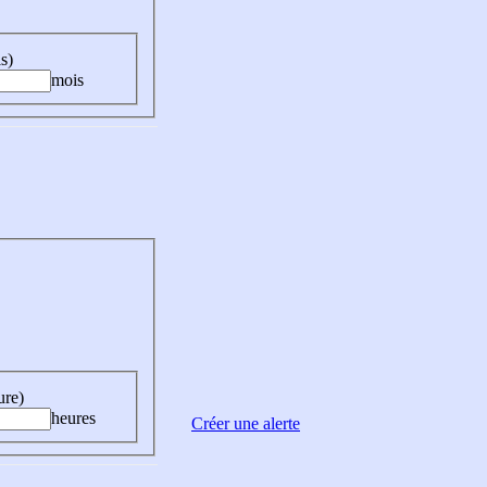
s)
mois
ure)
heures
Créer une alerte