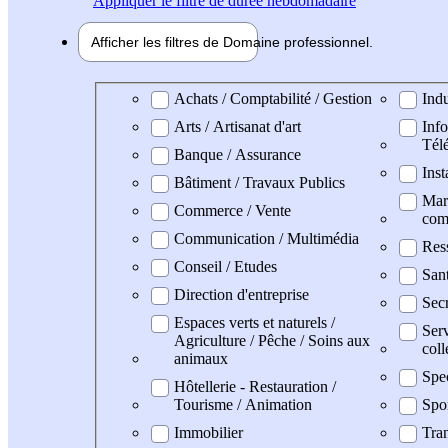
Appliquer
le filtre de durée hebdomadaire
Afficher les filtres de
Domaine pro
fessionnel
Domaine professionel
Achats / Comptabilité / Gestion
Indu
Arts / Artisanat d'art
Info
Tél
Banque / Assurance
Inst
Bâtiment / Travaux Publics
Mark
Commerce / Vente
com
Communication / Multimédia
Res
Conseil / Etudes
San
Direction d'entreprise
Secr
Espaces verts et naturels /
Serv
Agriculture / Pêche / Soins aux
coll
animaux
Spe
Hôtellerie - Restauration /
Tourisme / Animation
Spo
Immobilier
Tran