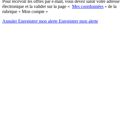
Pour recevoir les offres par e-mail, vous devez saisir votre adresse
électronique et la valider sur la page «
Mes coordonnées
» de la
rubrique « Mon compte »
Annuler
Enregistrer mon alerte
Enregistrer
mon alerte