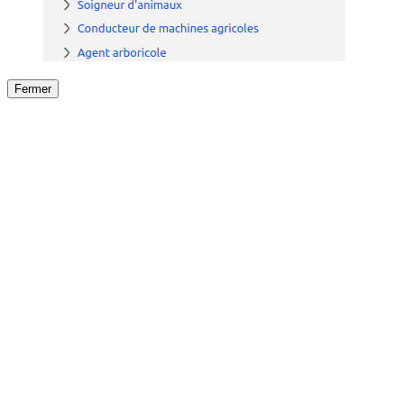
Fermer
Fermer
le détail de l'offre
/
Offre
sur
Offre précéden