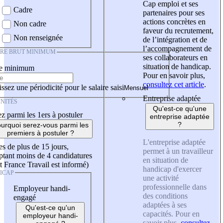
Cap emploi et ses
Cadre
partenaires pour ses
actions concrètes en
Non cadre
faveur du recrutement,
Non renseignée
de l’intégration et de
l’accompagnement de
IRE BRUT MINIMUM
ses collaborateurs en
situation de handicap.
re minimum
Pour en savoir plus,
consultez cet article
.
ssez une périodicité pour le salaire saisi
Entreprise adaptée
NITÉS
Qu'est-ce qu'une
z parmi les 1ers à postuler
entreprise adaptée
?
urquoi serez-vous parmi les
premiers à postuler ?
L'entreprise adaptée
es de plus de 15 jours,
permet à un travailleur
tant moins de 4 candidatures
en situation de
t France Travail est informé)
handicap d'exercer
ICAP
une activité
professionnelle dans
Employeur handi-
des conditions
engagé
adaptées à ses
Qu'est-ce qu'un
capacités. Pour en
employeur handi-
savoir plus,
consultez