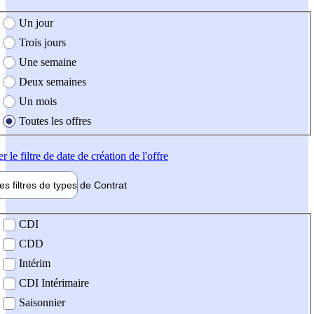
e création de l'offre
Un jour
Trois jours
Une semaine
Deux semaines
Un mois
Toutes les offres
er
le filtre de date de création de l'offre
les filtres de types de
Contrat
de contrat
CDI
CDD
Intérim
CDI Intérimaire
Saisonnier