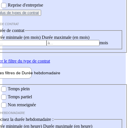
Reprise d'entreprise
plus
de types de contrat
 DE CONTRAT
ée de contrat
ée minimale (en mois)
Durée maximale (en mois)
mois
er
le filtre du type de contrat
les filtres de
Durée hebdo
madaire
 hebdomadaire
Temps plein
Temps partiel
Non renseignée
 HEBDOMADAIRE
cisez la durée hebdomadaire :
ée minimale (en heure)
Durée maximale (en heure)