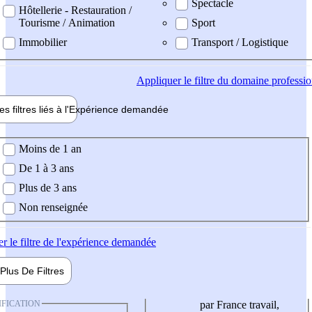
Spectacle
Hôtellerie - Restauration /
Tourisme / Animation
Sport
Immobilier
Transport / Logistique
Appliquer
le filtre du domaine professi
es filtres liés à l'
Expérience
demandée
ience demandée
Moins de 1 an
De 1 à 3 ans
Plus de 3 ans
Non renseignée
er
le filtre de l'expérience demandée
Plus De
Filtres
IFICATION
par France travail,