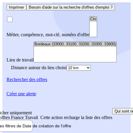
Imprimer
Besoin d'aide sur la recherche d'offres d'emploi ?
Métier, compétence, mot-clé, numéro d'offre
Lieu de travail
Distance autour du lieu choisi
Rechercher
des offres
Créer une alerte
Qui sont n
icher uniquement
 offres France Travail
Cette action recharge la liste des offres
les filtres de
Date de création
de l'offre