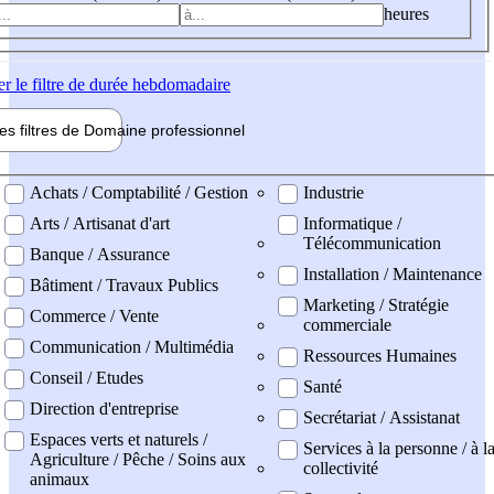
heures
er
le filtre de durée hebdomadaire
les filtres de
Domaine pro
fessionnel
ne professionel
Achats / Comptabilité / Gestion
Industrie
Arts / Artisanat d'art
Informatique /
Télécommunication
Banque / Assurance
Installation / Maintenance
Bâtiment / Travaux Publics
Marketing / Stratégie
Commerce / Vente
commerciale
Communication / Multimédia
Ressources Humaines
Conseil / Etudes
Santé
Direction d'entreprise
Secrétariat / Assistanat
Espaces verts et naturels /
Services à la personne / à l
Agriculture / Pêche / Soins aux
collectivité
animaux