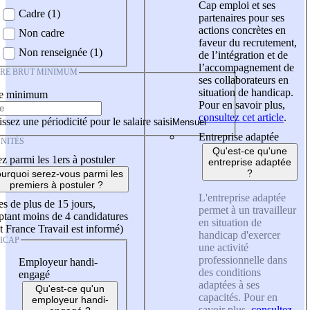
Cap emploi et ses
Cadre (1)
partenaires pour ses
actions concrètes en
Non cadre
faveur du recrutement,
Non renseignée (1)
de l’intégration et de
l’accompagnement de
IRE BRUT MINIMUM
ses collaborateurs en
situation de handicap.
re minimum
Pour en savoir plus,
consultez cet article
.
ssez une périodicité pour le salaire saisi
Entreprise adaptée
NITÉS
Qu'est-ce qu'une
z parmi les 1ers à postuler
entreprise adaptée
?
urquoi serez-vous parmi les
premiers à postuler ?
L'entreprise adaptée
es de plus de 15 jours,
permet à un travailleur
tant moins de 4 candidatures
en situation de
t France Travail est informé)
handicap d'exercer
ICAP
une activité
professionnelle dans
Employeur handi-
des conditions
engagé
adaptées à ses
Qu'est-ce qu'un
capacités. Pour en
employeur handi-
savoir plus,
consultez