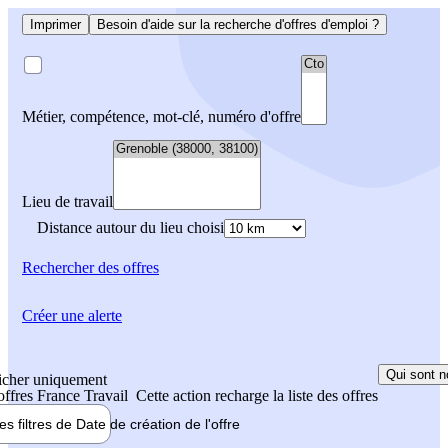
Imprimer
Besoin d'aide sur la recherche d'offres d'emploi ?
Métier, compétence, mot-clé, numéro d'offre
Lieu de travail
Distance autour du lieu choisi
Rechercher
des offres
Créer une alerte
Qui sont n
icher uniquement
 offres France Travail
Cette action recharge la liste des offres
les filtres de
Date de création
de l'offre