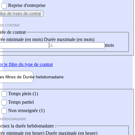
Reprise d'entreprise
plus
de types de contrat
 DE CONTRAT
ée de contrat
ée minimale (en mois)
Durée maximale (en mois)
mois
er
le filtre du type de contrat
les filtres de
Durée hebdo
madaire
 hebdomadaire
Temps plein (1)
Temps partiel
Non renseignée (1)
 HEBDOMADAIRE
cisez la durée hebdomadaire :
ée minimale (en heure)
Durée maximale (en heure)