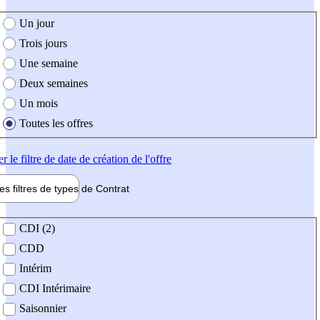
e création de l'offre
Un jour
Trois jours
Une semaine
Deux semaines
Un mois
Toutes les offres
er
le filtre de date de création de l'offre
les filtres de types de
Contrat
de contrat
CDI (2)
CDD
Intérim
CDI Intérimaire
Saisonnier