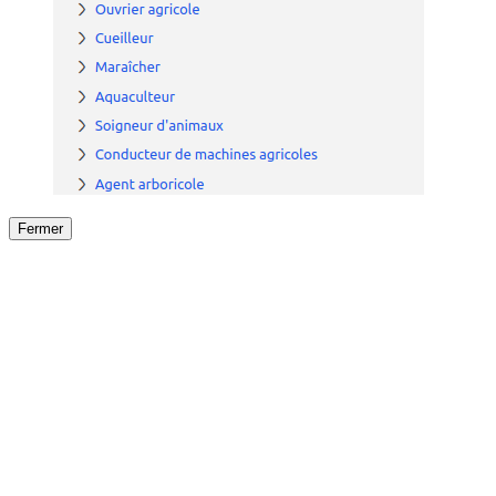
Fermer
Fermer
le détail de l'offre
/
Offre
sur
Offre précéden