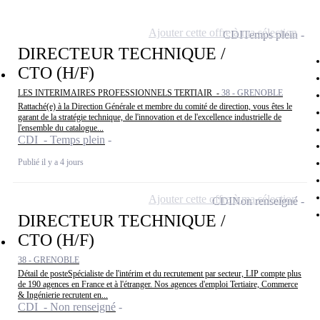
Ajouter cette offre à ma sélection
CDI
Temps plein
DIRECTEUR TECHNIQUE /
CTO (H/F)
LES INTERIMAIRES PROFESSIONNELS TERTIAIR -
38 - GRENOBLE
Rattaché(e) à la Direction Générale et membre du comité de direction, vous êtes le
garant de la stratégie technique, de l'innovation et de l'excellence industrielle de
l'ensemble du catalogue...
CDI - Temps plein
Publié il y a 4 jours
Ajouter cette offre à ma sélection
CDI
Non renseigné
DIRECTEUR TECHNIQUE /
CTO (H/F)
38 - GRENOBLE
Détail de posteSpécialiste de l'intérim et du recrutement par secteur, LIP compte plus
de 190 agences en France et à l'étranger. Nos agences d'emploi Tertiaire, Commerce
& Ingénierie recrutent en...
CDI - Non renseigné