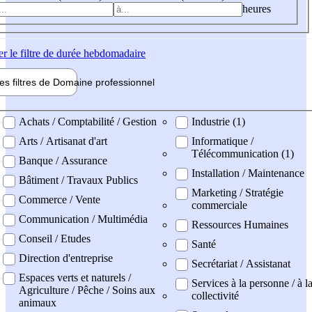
heures
er
le filtre de durée hebdomadaire
les filtres de
Domaine pro
fessionnel
ne professionel
Achats / Comptabilité / Gestion
Industrie (1)
Arts / Artisanat d'art
Informatique /
Télécommunication (1)
Banque / Assurance
Installation / Maintenance
Bâtiment / Travaux Publics
Marketing / Stratégie
Commerce / Vente
commerciale
Communication / Multimédia
Ressources Humaines
Conseil / Etudes
Santé
Direction d'entreprise
Secrétariat / Assistanat
Espaces verts et naturels /
Services à la personne / à l
Agriculture / Pêche / Soins aux
collectivité
animaux