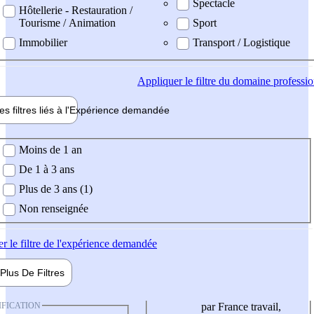
Spectacle
Hôtellerie - Restauration /
Tourisme / Animation
Sport
Immobilier
Transport / Logistique
Appliquer
le filtre du domaine professi
es filtres liés à l'
Expérience
demandée
ience demandée
Moins de 1 an
De 1 à 3 ans
Plus de 3 ans (1)
Non renseignée
er
le filtre de l'expérience demandée
Plus De
Filtres
IFICATION
par France travail,