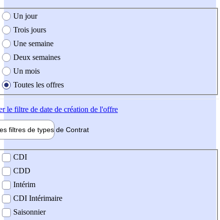
e création de l'offre
Un jour
Trois jours
Une semaine
Deux semaines
Un mois
Toutes les offres
er
le filtre de date de création de l'offre
les filtres de types de
Contrat
de contrat
CDI
CDD
Intérim
CDI Intérimaire
Saisonnier