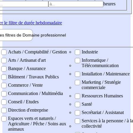
heures
er
le filtre de durée hebdomadaire
les filtres de
Domaine pro
fessionnel
ne professionel
Achats / Comptabilité / Gestion
Industrie
Arts / Artisanat d'art
Informatique /
Télécommunication
Banque / Assurance
Installation / Maintenance
Bâtiment / Travaux Publics
Marketing / Stratégie
Commerce / Vente
commerciale
Communication / Multimédia
Ressources Humaines
Conseil / Etudes
Santé
Direction d'entreprise
Secrétariat / Assistanat
Espaces verts et naturels /
Services à la personne / à l
Agriculture / Pêche / Soins aux
collectivité
animaux