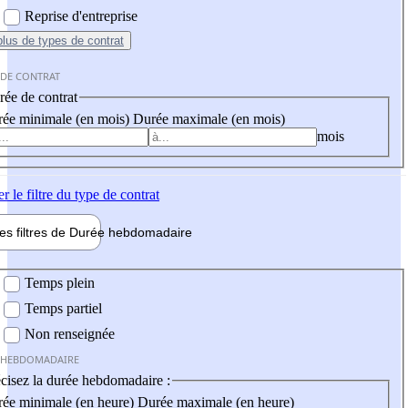
Reprise d'entreprise
plus
de types de contrat
 DE CONTRAT
ée de contrat
ée minimale (en mois)
Durée maximale (en mois)
mois
er
le filtre du type de contrat
les filtres de
Durée hebdo
madaire
 hebdomadaire
Temps plein
Temps partiel
Non renseignée
 HEBDOMADAIRE
cisez la durée hebdomadaire :
ée minimale (en heure)
Durée maximale (en heure)