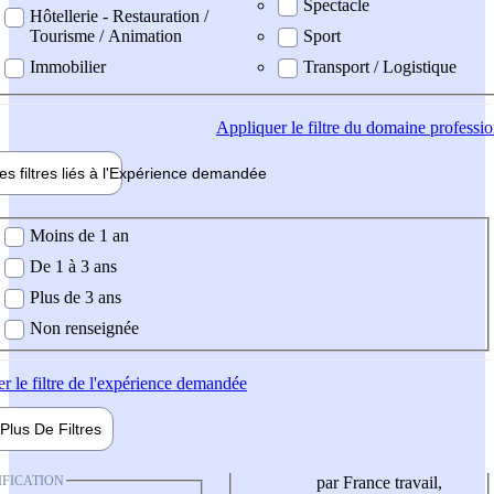
Spectacle
Hôtellerie - Restauration /
Tourisme / Animation
Sport
Immobilier
Transport / Logistique
Appliquer
le filtre du domaine professi
es filtres liés à l'
Expérience
demandée
ience demandée
Moins de 1 an
De 1 à 3 ans
Plus de 3 ans
Non renseignée
er
le filtre de l'expérience demandée
Plus De
Filtres
IFICATION
par France travail,