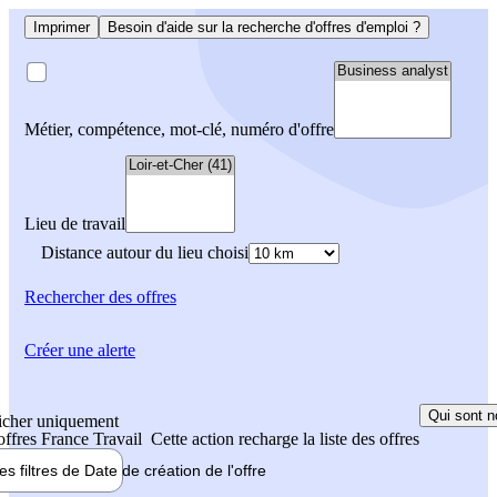
Imprimer
Besoin d'aide sur la recherche d'offres d'emploi ?
Métier, compétence, mot-clé, numéro d'offre
Lieu de travail
Distance autour du lieu choisi
Rechercher
des offres
Créer une alerte
Qui sont n
icher uniquement
 offres France Travail
Cette action recharge la liste des offres
les filtres de
Date de création
de l'offre