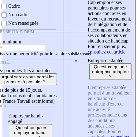
Cap emploi et ses
Cadre
partenaires pour ses
actions concrètes en
Non cadre
faveur du recrutement,
Non renseignée
de l’intégration et de
l’accompagnement de
IRE BRUT MINIMUM
ses collaborateurs en
situation de handicap.
re minimum
Pour en savoir plus,
consultez cet article
.
ssez une périodicité pour le salaire saisi
Entreprise adaptée
NITÉS
Qu'est-ce qu'une
z parmi les 1ers à postuler
entreprise adaptée
?
urquoi serez-vous parmi les
premiers à postuler ?
L'entreprise adaptée
es de plus de 15 jours,
permet à un travailleur
tant moins de 4 candidatures
en situation de
t France Travail est informé)
handicap d'exercer
ICAP
une activité
professionnelle dans
Employeur handi-
des conditions
engagé
adaptées à ses
Qu'est-ce qu'un
capacités. Pour en
employeur handi-
savoir plus,
consultez