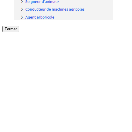
Fermer
Fermer
le détail de l'offre
/
Offre
sur
Offre précéden