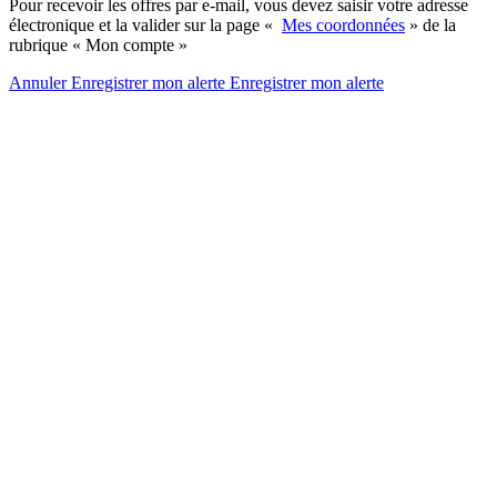
Pour recevoir les offres par e-mail, vous devez saisir votre adresse
électronique et la valider sur la page «
Mes coordonnées
» de la
rubrique « Mon compte »
Annuler
Enregistrer mon alerte
Enregistrer
mon alerte