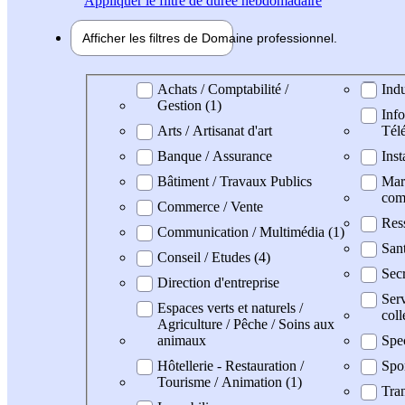
Appliquer
le filtre de durée hebdomadaire
Afficher les filtres de
Domaine pro
fessionnel
Domaine professionel
Achats / Comptabilité /
Indu
Gestion (1)
Info
Arts / Artisanat d'art
Tél
Banque / Assurance
Inst
Bâtiment / Travaux Publics
Mark
com
Commerce / Vente
Res
Communication / Multimédia (1)
San
Conseil / Etudes (4)
Secr
Direction d'entreprise
Serv
Espaces verts et naturels /
coll
Agriculture / Pêche / Soins aux
animaux
Spe
Hôtellerie - Restauration /
Spo
Tourisme / Animation (1)
Tran