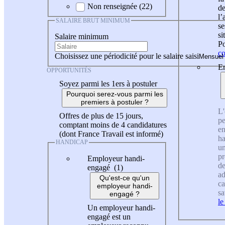
Non renseignée (22)
de
l
SALAIRE BRUT MINIMUM
se
si
Salaire minimum
Po
co
Choisissez une périodicité pour le salaire saisi
En
OPPORTUNITÉS
Soyez parmi les 1ers à postuler
Pourquoi serez-vous parmi les
premiers à postuler ?
L'
Offres de plus de 15 jours,
pe
comptant moins de 4 candidatures
en
(dont France Travail est informé)
ha
HANDICAP
un
pr
Employeur handi-
de
engagé (1)
ad
Qu'est-ce qu'un
ca
employeur handi-
sa
engagé ?
le
Un employeur handi-
engagé est un