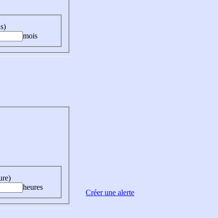
s)
mois
ure)
heures
Créer une alerte