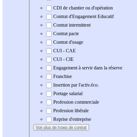
CDI de chantier ou d'opération
Contrat d'Engagement Educatif
Contrat intermittent
Contrat pacte
Contrat d'usage
CUI - CAE
CUI - CIE
Engagement à servir dans la réserve
Franchise
Insertion par l'activ.éco.
Portage salarial
Profession commerciale
Profession libérale
Reprise d'entreprise
Voir plus
de types de contrat