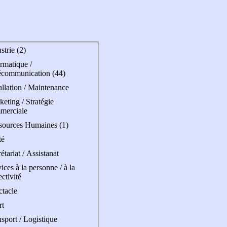
strie (2)
rmatique /
écommunication (44)
allation / Maintenance
eting / Stratégie
merciale
sources Humaines (1)
té
étariat / Assistanat
ices à la personne / à la
ectivité
ctacle
rt
sport / Logistique