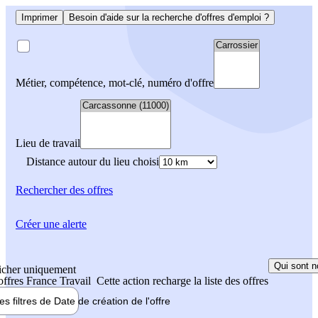
Imprimer
Besoin d'aide sur la recherche d'offres d'emploi ?
Métier, compétence, mot-clé, numéro d'offre
Lieu de travail
Distance autour du lieu choisi
Rechercher
des offres
Créer une alerte
Qui sont n
icher uniquement
 offres France Travail
Cette action recharge la liste des offres
les filtres de
Date de création
de l'offre