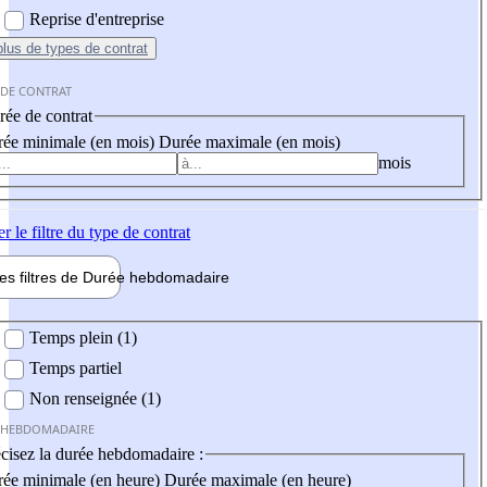
Reprise d'entreprise
plus
de types de contrat
 DE CONTRAT
ée de contrat
ée minimale (en mois)
Durée maximale (en mois)
mois
er
le filtre du type de contrat
les filtres de
Durée hebdo
madaire
 hebdomadaire
Temps plein (1)
Temps partiel
Non renseignée (1)
 HEBDOMADAIRE
cisez la durée hebdomadaire :
ée minimale (en heure)
Durée maximale (en heure)