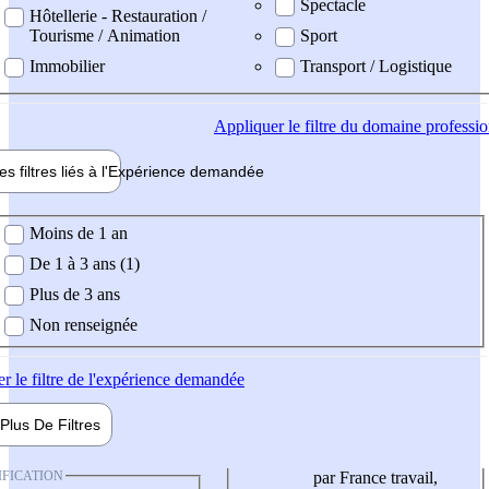
Spectacle
Hôtellerie - Restauration /
Tourisme / Animation
Sport
Immobilier
Transport / Logistique
Appliquer
le filtre du domaine professi
es filtres liés à l'
Expérience
demandée
ience demandée
Moins de 1 an
De 1 à 3 ans (1)
Plus de 3 ans
Non renseignée
er
le filtre de l'expérience demandée
Plus De
Filtres
IFICATION
par France travail,