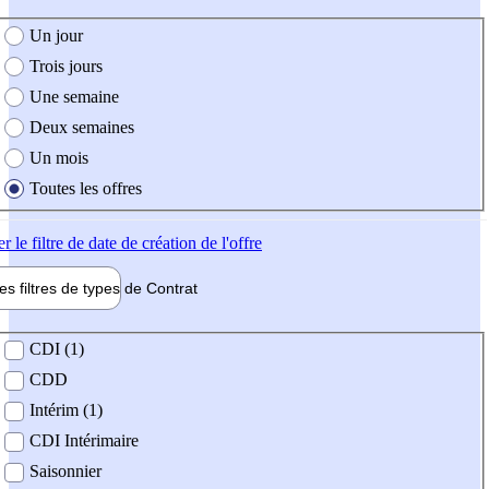
e création de l'offre
Un jour
Trois jours
Une semaine
Deux semaines
Un mois
Toutes les offres
er
le filtre de date de création de l'offre
les filtres de types de
Contrat
de contrat
CDI (1)
CDD
Intérim (1)
CDI Intérimaire
Saisonnier