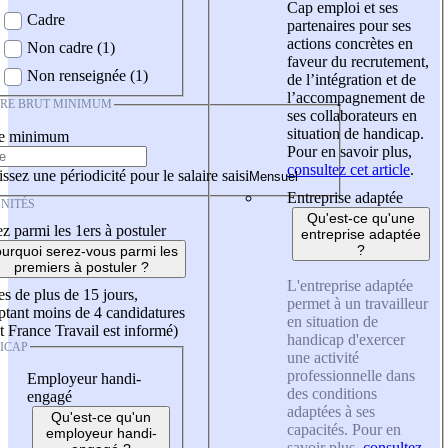
Cap emploi et ses
Cadre
partenaires pour ses
actions concrètes en
Non cadre (1)
faveur du recrutement,
Non renseignée (1)
de l’intégration et de
l’accompagnement de
IRE BRUT MINIMUM
ses collaborateurs en
situation de handicap.
re minimum
Pour en savoir plus,
consultez cet article
.
ssez une périodicité pour le salaire saisi
Entreprise adaptée
NITÉS
Qu'est-ce qu'une
z parmi les 1ers à postuler
entreprise adaptée
?
urquoi serez-vous parmi les
premiers à postuler ?
L'entreprise adaptée
es de plus de 15 jours,
permet à un travailleur
tant moins de 4 candidatures
en situation de
t France Travail est informé)
handicap d'exercer
ICAP
une activité
professionnelle dans
Employeur handi-
des conditions
engagé
adaptées à ses
Qu'est-ce qu'un
capacités. Pour en
employeur handi-
savoir plus,
consultez