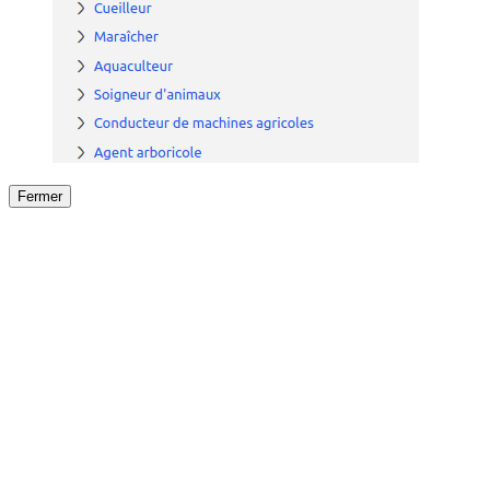
Fermer
Fermer
le détail de l'offre
/
Offre
sur
Offre précéden