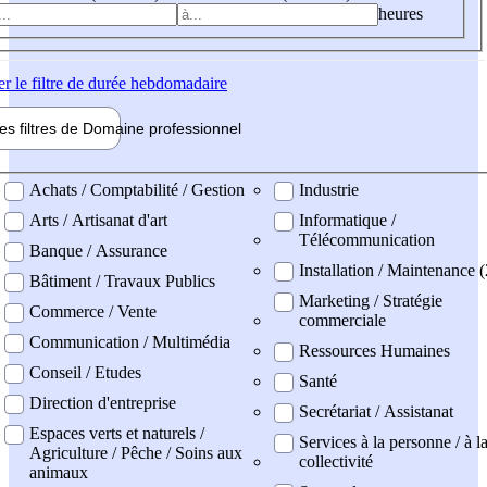
heures
er
le filtre de durée hebdomadaire
les filtres de
Domaine pro
fessionnel
ne professionel
Achats / Comptabilité / Gestion
Industrie
Arts / Artisanat d'art
Informatique /
Télécommunication
Banque / Assurance
Installation / Maintenance (
Bâtiment / Travaux Publics
Marketing / Stratégie
Commerce / Vente
commerciale
Communication / Multimédia
Ressources Humaines
Conseil / Etudes
Santé
Direction d'entreprise
Secrétariat / Assistanat
Espaces verts et naturels /
Services à la personne / à l
Agriculture / Pêche / Soins aux
collectivité
animaux