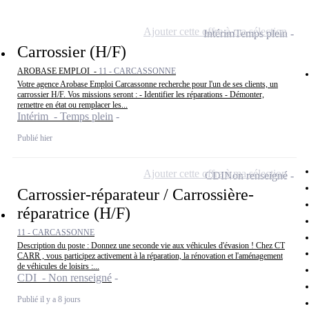
Ajouter cette offre à ma sélection
Intérim
Temps plein
Carrossier (H/F)
AROBASE EMPLOI -
11 - CARCASSONNE
Votre agence Arobase Emploi Carcassonne recherche pour l'un de ses clients, un
carrossier H/F. Vos missions seront : - Identifier les réparations - Démonter,
remettre en état ou remplacer les...
Intérim - Temps plein
Publié hier
Ajouter cette offre à ma sélection
CDI
Non renseigné
Carrossier-réparateur / Carrossière-
réparatrice (H/F)
11 - CARCASSONNE
Description du poste : Donnez une seconde vie aux véhicules d'évasion ! Chez CT
CARR , vous participez activement à la réparation, la rénovation et l'aménagement
de véhicules de loisirs :...
CDI - Non renseigné
Publié il y a 8 jours