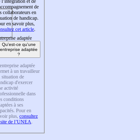
 l’intégration et de
’accompagnement de
s collaborateurs en
tuation de handicap.
ur en savoir plus,
nsultez cet article
.
treprise adaptée
Qu'est-ce qu'une
entreprise adaptée
?
entreprise adaptée
rmet à un travailleur
 situation de
ndicap d'exercer
e activité
ofessionnelle dans
s conditions
aptées à ses
pacités. Pour en
voir plus,
consultez
 site de l’UNEA
.