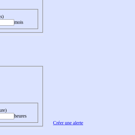
s)
mois
ure)
heures
Créer une alerte