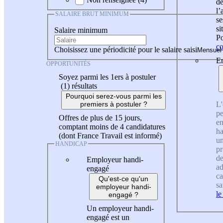
de
l
SALAIRE BRUT MINIMUM
se
si
Salaire minimum
Po
co
Choisissez une périodicité pour le salaire saisi
En
OPPORTUNITÉS
Soyez parmi les 1ers à postuler
(1)
résultats
Pourquoi serez-vous parmi les
L'
premiers à postuler ?
pe
Offres de plus de 15 jours,
en
comptant moins de 4 candidatures
ha
(dont France Travail est informé)
un
HANDICAP
pr
de
Employeur handi-
ad
engagé
ca
Qu'est-ce qu'un
sa
employeur handi-
le
engagé ?
Un employeur handi-
engagé est un