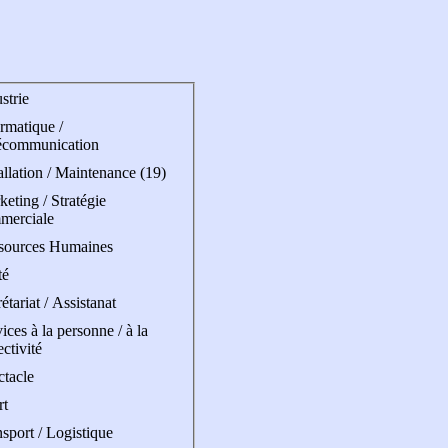
strie
rmatique /
écommunication
allation / Maintenance (19)
eting / Stratégie
merciale
sources Humaines
té
étariat / Assistanat
ices à la personne / à la
ectivité
ctacle
rt
sport / Logistique