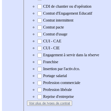
CDI de chantier ou d'opération
Contrat d'Engagement Educatif
Contrat intermittent
Contrat pacte
Contrat d'usage
CUI - CAE
CUI - CIE
Engagement à servir dans la réserve
Franchise
Insertion par l'activ.éco.
Portage salarial
Profession commerciale
Profession libérale
Reprise d'entreprise
Voir plus
de types de contrat