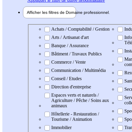
Appliquer
le filtre de durée hebdomadaire
Afficher les filtres de
Domaine pro
fessionnel
Domaine professionel
Achats / Comptabilité / Gestion
Indu
Arts / Artisanat d'art
Info
Tél
Banque / Assurance
Inst
Bâtiment / Travaux Publics
Mark
Commerce / Vente
com
Communication / Multimédia
Res
Conseil / Etudes
San
Direction d'entreprise
Secr
Espaces verts et naturels /
Serv
Agriculture / Pêche / Soins aux
coll
animaux
Spe
Hôtellerie - Restauration /
Tourisme / Animation
Spo
Immobilier
Tran