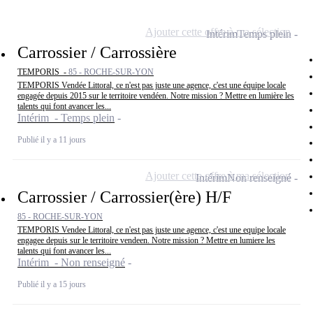
Ajouter cette offre à ma sélection
Intérim
Temps plein
Carrossier / Carrossière
TEMPORIS -
85 - ROCHE-SUR-YON
TEMPORIS Vendée Littoral, ce n'est pas juste une agence, c'est une équipe locale
engagée depuis 2015 sur le territoire vendéen. Notre mission ? Mettre en lumière les
talents qui font avancer les...
Intérim - Temps plein
Publié il y a 11 jours
Ajouter cette offre à ma sélection
Intérim
Non renseigné
Carrossier / Carrossier(ère) H/F
85 - ROCHE-SUR-YON
TEMPORIS Vendee Littoral, ce n'est pas juste une agence, c'est une equipe locale
engagee depuis sur le territoire vendeen. Notre mission ? Mettre en lumiere les
talents qui font avancer les...
Intérim - Non renseigné
Publié il y a 15 jours