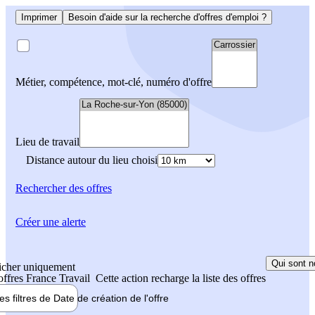
Imprimer
Besoin d'aide sur la recherche d'offres d'emploi ?
Métier, compétence, mot-clé, numéro d'offre
Lieu de travail
Distance autour du lieu choisi
Rechercher
des offres
Créer une alerte
Qui sont n
icher uniquement
 offres France Travail
Cette action recharge la liste des offres
les filtres de
Date de création
de l'offre