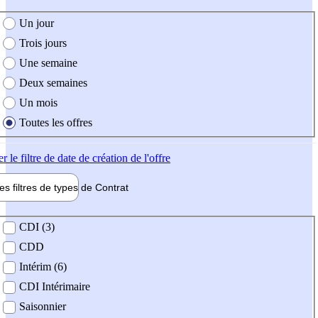
e création de l'offre
Un jour
Trois jours
Une semaine
Deux semaines
Un mois
Toutes les offres
er
le filtre de date de création de l'offre
les filtres de types de
Contrat
de contrat
CDI (3)
CDD
Intérim (6)
CDI Intérimaire
Saisonnier