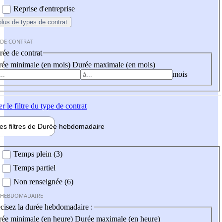
Reprise d'entreprise
plus
de types de contrat
 DE CONTRAT
ée de contrat
ée minimale (en mois)
Durée maximale (en mois)
mois
er
le filtre du type de contrat
les filtres de
Durée hebdo
madaire
 hebdomadaire
Temps plein (3)
Temps partiel
Non renseignée (6)
 HEBDOMADAIRE
cisez la durée hebdomadaire :
ée minimale (en heure)
Durée maximale (en heure)