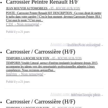
Carrossier Peintre Renault H/F
JEAN ROUYER AUTOMOBILES -
85 - ROCHE-SUR-YON
POSTE : Carrossier Peintre Renault H/F DESCRIPTION : Ça vous dirait de mettre
le turbo dans votre carrière ? C'est le bon moment, devenez Carrossier-Peintre JRA !
C'est quoi le poste ? C'est quoi...
CDI - Non renseigné
Publié il y a 21 jours
Ajouter cette offre à ma sélection
Intérim
Non renseigné
Carrossier / Carrossière (H/F)
TEMPORIS LA ROCHE SUR YON -
85 - ROCHE-SUR-YON
TEMPORIS Vendée Littoral, agence d'intérim implantée localement depuis 2015,
accompagne les talents vers des opportunités professionnelles adaptées à leurs
compétences. Nous recrutons aujourd'hui...
Intérim - Non renseigné
Publié il y a 21 jours
Ajouter cette offre à ma sélection
Intérim
Temps plein
Carrossier / Carrossière (H/F)