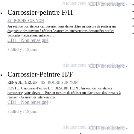
Ajouter cette offre à ma sélection
CDI
Non renseigné
Carrossier-peintre F/H
85 - ROCHE-SUR-YON
Au sein de nos ateliers carrosserie, vous devez :Etre en mesure de réaliser un
diagnostic des travaux à réaliserAssurer les interventions demandées sur les
véhicules (réparation, entretien,...
CDI - Non renseigné
Publié il y a 16 jours
Ajouter cette offre à ma sélection
CDI
Non renseigné
Carrossier-Peintre H/F
RENAULT GROUP -
85 - ROCHE-SUR-YON
POSTE : Carrossier-Peintre H/F DESCRIPTION : Au sein de nos ateliers
carrosserie, vous devez : - Etre en mesure de réaliser un diagnostic des travaux à
réaliser - Assurer les interventions...
CDI - Non renseigné
Publié il y a 16 jours
Ajouter cette offre à ma sélection
CDI
Non renseigné