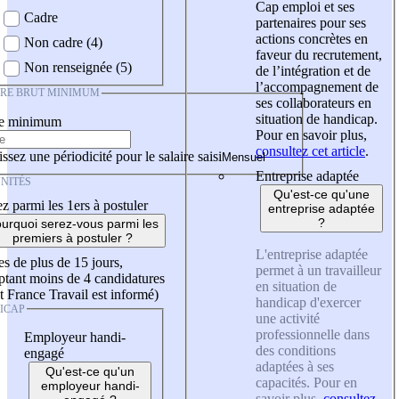
Cap emploi et ses
Cadre
partenaires pour ses
actions concrètes en
Non cadre (4)
faveur du recrutement,
Non renseignée (5)
de l’intégration et de
l’accompagnement de
IRE BRUT MINIMUM
ses collaborateurs en
situation de handicap.
re minimum
Pour en savoir plus,
consultez cet article
.
ssez une périodicité pour le salaire saisi
Entreprise adaptée
NITÉS
Qu'est-ce qu'une
z parmi les 1ers à postuler
entreprise adaptée
?
urquoi serez-vous parmi les
premiers à postuler ?
L'entreprise adaptée
es de plus de 15 jours,
permet à un travailleur
tant moins de 4 candidatures
en situation de
t France Travail est informé)
handicap d'exercer
ICAP
une activité
professionnelle dans
Employeur handi-
des conditions
engagé
adaptées à ses
Qu'est-ce qu'un
capacités. Pour en
employeur handi-
savoir plus,
consultez