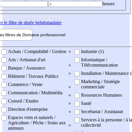
heures
er
le filtre de durée hebdomadaire
les filtres de
Domaine pro
fessionnel
ne professionel
Achats / Comptabilité / Gestion
Industrie (1)
Arts / Artisanat d'art
Informatique /
Télécommunication
Banque / Assurance
Installation / Maintenance (
Bâtiment / Travaux Publics
Marketing / Stratégie
Commerce / Vente
commerciale
Communication / Multimédia
Ressources Humaines
Conseil / Etudes
Santé
Direction d'entreprise
Secrétariat / Assistanat
Espaces verts et naturels /
Services à la personne / à l
Agriculture / Pêche / Soins aux
collectivité
animaux