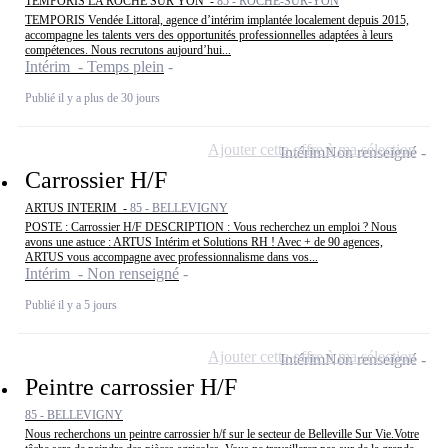
TEMPORIS LA ROCHE SUR YON -
85 - ROCHE-SUR-YON
TEMPORIS Vendée Littoral, agence d’intérim implantée localement depuis 2015,
accompagne les talents vers des opportunités professionnelles adaptées à leurs
compétences. Nous recrutons aujourd’hui...
Intérim - Temps plein
Publié il y a plus de 30 jours
Ajouter cette offre à ma sélection
Intérim
Non renseigné
Carrossier H/F
ARTUS INTERIM -
85 - BELLEVIGNY
POSTE : Carrossier H/F DESCRIPTION : Vous recherchez un emploi ? Nous
avons une astuce : ARTUS Intérim et Solutions RH ! Avec + de 90 agences,
ARTUS vous accompagne avec professionnalisme dans vos...
Intérim - Non renseigné
Publié il y a 5 jours
Ajouter cette offre à ma sélection
Intérim
Non renseigné
Peintre carrossier H/F
85 - BELLEVIGNY
Nous recherchons un peintre carrossier h/f sur le secteur de Belleville Sur Vie.Votre