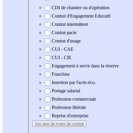
CDI de chantier ou d'opération
Contrat d'Engagement Educatif
Contrat intermittent
Contrat pacte
Contrat d'usage
CUI - CAE
CUI - CIE
Engagement à servir dans la réserve
Franchise
Insertion par l'activ.éco.
Portage salarial
Profession commerciale
Profession libérale
Reprise d'entreprise
Voir plus
de types de contrat