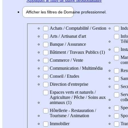
Appliquer
le filtre de durée hebdomadaire
Afficher les filtres de
Domaine pro
fessionnel
Domaine professionel
Achats / Comptabilité / Gestion
Indu
Arts / Artisanat d'art
Info
Tél
Banque / Assurance
Inst
Bâtiment / Travaux Publics (1)
Mark
Commerce / Vente
com
Communication / Multimédia
Res
Conseil / Etudes
San
Direction d'entreprise
Secr
Espaces verts et naturels /
Serv
Agriculture / Pêche / Soins aux
coll
animaux (1)
Spe
Hôtellerie - Restauration /
Tourisme / Animation
Spo
Immobilier
Tran