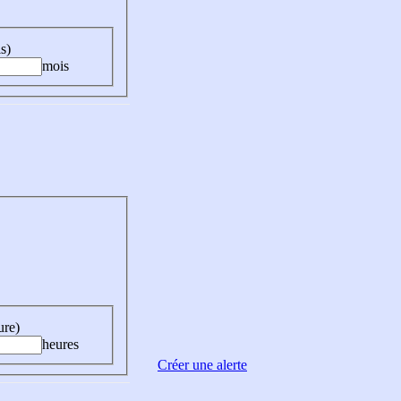
s)
mois
ure)
heures
Créer une alerte