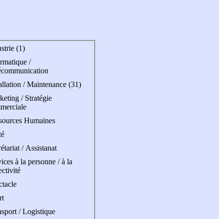
strie (1)
rmatique /
écommunication
allation / Maintenance (31)
eting / Stratégie
merciale
sources Humaines
té
étariat / Assistanat
ices à la personne / à la
ectivité
ctacle
rt
sport / Logistique