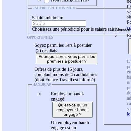
de
l
SALAIRE BRUT MINIMUM
se
si
Salaire minimum
Po
co
Choisissez une périodicité pour le salaire saisi
En
OPPORTUNITÉS
Soyez parmi les 1ers à postuler
(5)
résultats
Pourquoi serez-vous parmi les
L'
premiers à postuler ?
pe
Offres de plus de 15 jours,
en
comptant moins de 4 candidatures
ha
(dont France Travail est informé)
un
HANDICAP
pr
de
Employeur handi-
ad
engagé
ca
Qu'est-ce qu'un
sa
employeur handi-
le
engagé ?
Un employeur handi-
engagé est un