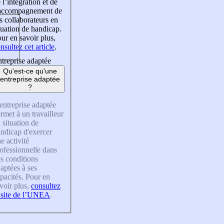
 l’intégration et de
’accompagnement de
s collaborateurs en
tuation de handicap.
ur en savoir plus,
nsultez cet article
.
treprise adaptée
Qu'est-ce qu'une
entreprise adaptée
?
entreprise adaptée
rmet à un travailleur
 situation de
ndicap d'exercer
e activité
ofessionnelle dans
s conditions
aptées à ses
pacités. Pour en
voir plus,
consultez
 site de l’UNEA
.