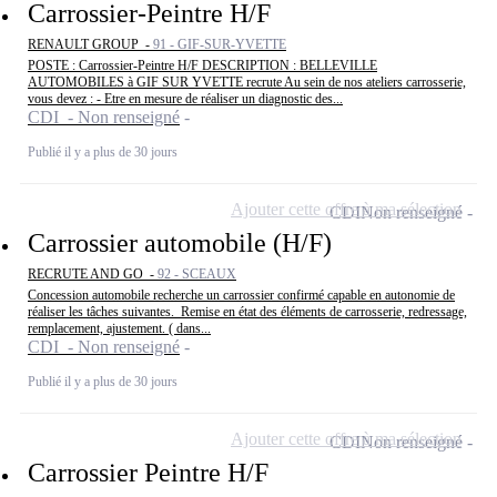
Carrossier-Peintre H/F
RENAULT GROUP -
91 - GIF-SUR-YVETTE
POSTE : Carrossier-Peintre H/F DESCRIPTION : BELLEVILLE
AUTOMOBILES à GIF SUR YVETTE recrute Au sein de nos ateliers carrosserie,
vous devez : - Etre en mesure de réaliser un diagnostic des...
CDI - Non renseigné
Publié il y a plus de 30 jours
Ajouter cette offre à ma sélection
CDI
Non renseigné
Carrossier automobile (H/F)
RECRUTE AND GO -
92 - SCEAUX
Concession automobile recherche un carrossier confirmé capable en autonomie de
réaliser les tâches suivantes. Remise en état des éléments de carrosserie, redressage,
remplacement, ajustement. ( dans...
CDI - Non renseigné
Publié il y a plus de 30 jours
Ajouter cette offre à ma sélection
CDI
Non renseigné
Carrossier Peintre H/F