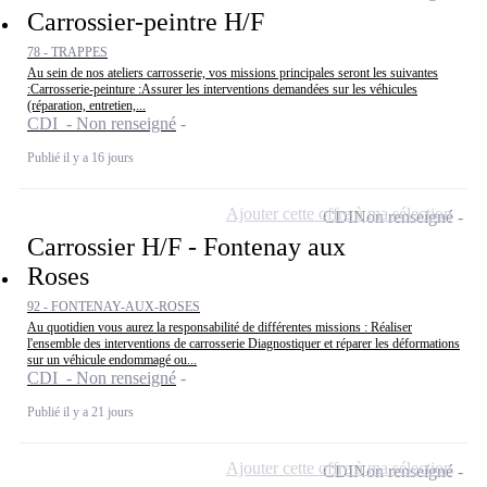
Carrossier-peintre H/F
78 - TRAPPES
Au sein de nos ateliers carrosserie, vos missions principales seront les suivantes
:Carrosserie-peinture :Assurer les interventions demandées sur les véhicules
(réparation, entretien,...
CDI - Non renseigné
Publié il y a 16 jours
Ajouter cette offre à ma sélection
CDI
Non renseigné
Carrossier H/F - Fontenay aux
Roses
92 - FONTENAY-AUX-ROSES
Au quotidien vous aurez la responsabilité de différentes missions : Réaliser
l'ensemble des interventions de carrosserie Diagnostiquer et réparer les déformations
sur un véhicule endommagé ou...
CDI - Non renseigné
Publié il y a 21 jours
Ajouter cette offre à ma sélection
CDI
Non renseigné