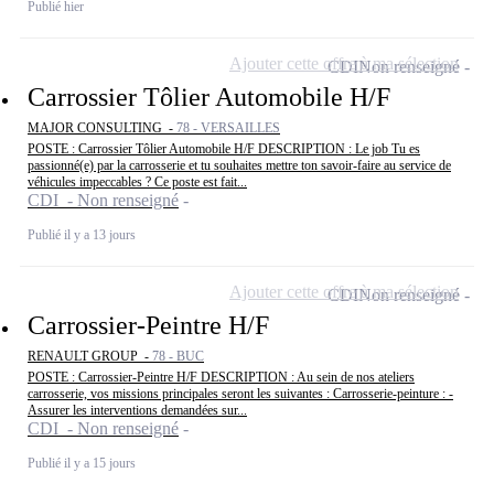
Publié hier
Ajouter cette offre à ma sélection
CDI
Non renseigné
Carrossier Tôlier Automobile H/F
MAJOR CONSULTING -
78 - VERSAILLES
POSTE : Carrossier Tôlier Automobile H/F DESCRIPTION : Le job Tu es
passionné(e) par la carrosserie et tu souhaites mettre ton savoir-faire au service de
véhicules impeccables ? Ce poste est fait...
CDI - Non renseigné
Publié il y a 13 jours
Ajouter cette offre à ma sélection
CDI
Non renseigné
Carrossier-Peintre H/F
RENAULT GROUP -
78 - BUC
POSTE : Carrossier-Peintre H/F DESCRIPTION : Au sein de nos ateliers
carrosserie, vos missions principales seront les suivantes : Carrosserie-peinture : -
Assurer les interventions demandées sur...
CDI - Non renseigné
Publié il y a 15 jours