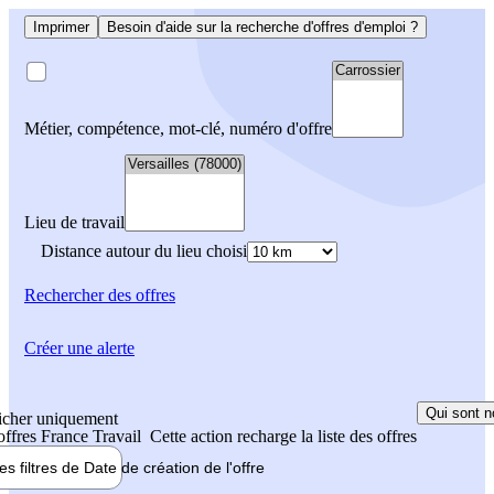
Imprimer
Besoin d'aide sur la recherche d'offres d'emploi ?
Métier, compétence, mot-clé, numéro d'offre
Lieu de travail
Distance autour du lieu choisi
Rechercher
des offres
Créer une alerte
Qui sont n
icher uniquement
 offres France Travail
Cette action recharge la liste des offres
les filtres de
Date de création
de l'offre