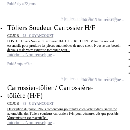
Publié il y a 22 jours
Ajouter cette offre à ma sélection
Intérim
Non renseigné
Tôliers Soudeur Carrossier H/F
GOJOB -
78 - GUYANCOURT
POSTE : Tôliers Soudeur Carrossier H/F DESCRIPTION : Votre mission est
essentielle pour produire les pièces automobiles de notre client. Nous avons besoin
de vous et de votre expertise technique pour...
Intérim - Non renseigné
Publié aujourd'hui
Ajouter cette offre à ma sélection
Intérim
Non renseigné
Carrossier-tôlier / Carrossière-
tôlière (H/F)
GOJOB -
78 - GUYANCOURT
Description du poste : Nous recherchons pour notre client acteur dans l'industrie
automobile, des Tôliers soudeurs carrossiers F/H pour démarrer dès que possible.
Votre mission est essentielle...
Intérim - Non renseigné