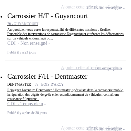
Ajouter cette offre à ma sélection
CDI
Non renseigné
Carrossier H/F - Guyancourt
78 - GUYANCOURT
Au quotidien vous aurez la responsabilité de différentes missions : Réaliser
l'ensemble des interventions de carrosserie Diagnostiquer et réparer les déformations
sur un véhicule endommagé ou...
CDI - Non renseigné
Publié il y a 23 jours
Ajouter cette offre à ma sélection
CDI
Temps plein
Carrossier F/H - Dentmaster
DENTMASTER -
78 - BOIS-D'ARCY
Rejoignez l'aventure Dentmaster ! Dentmaster, spécialiste dans la carrosserie mobile,
la réparation des dégâts de grêle et le reconditionnement de véhicules, connaît une
croissance fulgurante...
CDI - Temps plein
Publié il y a plus de 30 jours
Ajouter cette offre à ma sélection
CDI
Non renseigné