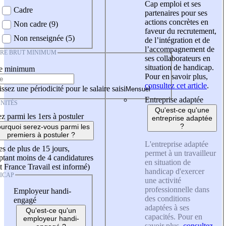
Cap emploi et ses
Cadre
partenaires pour ses
actions concrètes en
Non cadre (9)
faveur du recrutement,
Non renseignée (5)
de l’intégration et de
l’accompagnement de
IRE BRUT MINIMUM
ses collaborateurs en
situation de handicap.
re minimum
Pour en savoir plus,
consultez cet article
.
ssez une périodicité pour le salaire saisi
Entreprise adaptée
NITÉS
Qu'est-ce qu'une
z parmi les 1ers à postuler
entreprise adaptée
?
urquoi serez-vous parmi les
premiers à postuler ?
L'entreprise adaptée
es de plus de 15 jours,
permet à un travailleur
tant moins de 4 candidatures
en situation de
t France Travail est informé)
handicap d'exercer
ICAP
une activité
professionnelle dans
Employeur handi-
des conditions
engagé
adaptées à ses
Qu'est-ce qu'un
capacités. Pour en
employeur handi-
savoir plus,
consultez