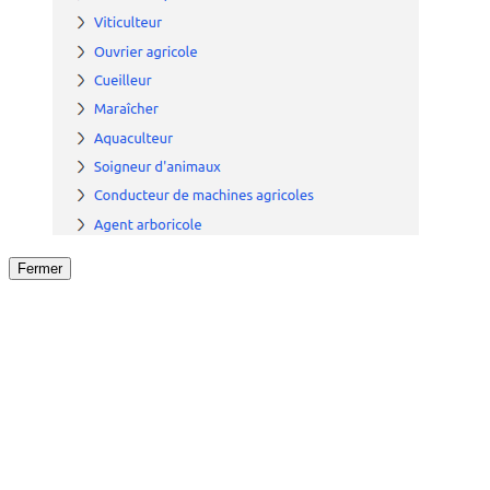
Fermer
Fermer
le détail de l'offre
/
Offre
sur
Offre précéden