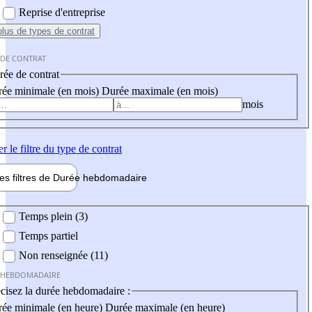
Reprise d'entreprise
plus
de types de contrat
 DE CONTRAT
ée de contrat
ée minimale (en mois)
Durée maximale (en mois)
mois
er
le filtre du type de contrat
les filtres de
Durée hebdo
madaire
 hebdomadaire
Temps plein (3)
Temps partiel
Non renseignée (11)
 HEBDOMADAIRE
cisez la durée hebdomadaire :
ée minimale (en heure)
Durée maximale (en heure)