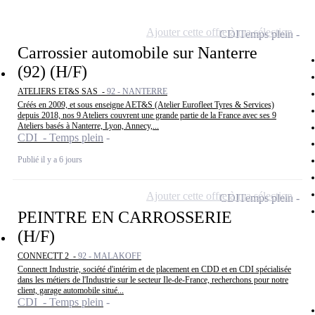
Ajouter cette offre à ma sélection
CDI
Temps plein
Carrossier automobile sur Nanterre
(92) (H/F)
ATELIERS ET&S SAS -
92 - NANTERRE
Créés en 2009, et sous enseigne AET&S (Atelier Eurofleet Tyres & Services)
depuis 2018, nos 9 Ateliers couvrent une grande partie de la France avec ses 9
Ateliers basés à Nanterre, Lyon, Annecy,...
CDI - Temps plein
Publié il y a 6 jours
Ajouter cette offre à ma sélection
CDI
Temps plein
PEINTRE EN CARROSSERIE
(H/F)
CONNECTT 2 -
92 - MALAKOFF
Connectt Industrie, société d'intérim et de placement en CDD et en CDI spécialisée
dans les métiers de l'Industrie sur le secteur Ile-de-France, recherchons pour notre
client, garage automobile situé...
CDI - Temps plein