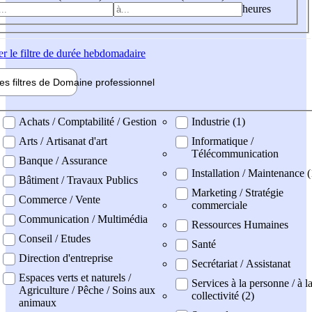
heures
er
le filtre de durée hebdomadaire
les filtres de
Domaine pro
fessionnel
ne professionel
Achats / Comptabilité / Gestion
Industrie (1)
Arts / Artisanat d'art
Informatique /
Télécommunication
Banque / Assurance
Installation / Maintenance (
Bâtiment / Travaux Publics
Marketing / Stratégie
Commerce / Vente
commerciale
Communication / Multimédia
Ressources Humaines
Conseil / Etudes
Santé
Direction d'entreprise
Secrétariat / Assistanat
Espaces verts et naturels /
Services à la personne / à l
Agriculture / Pêche / Soins aux
collectivité (2)
animaux