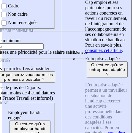
Cap emploi et ses
Cadre
partenaires pour ses
actions concrètes en
Non cadre
faveur du recrutement,
Non renseignée
de l’intégration et de
l’accompagnement de
IRE BRUT MINIMUM
ses collaborateurs en
situation de handicap.
re minimum
Pour en savoir plus,
consultez cet article
.
ssez une périodicité pour le salaire saisi
Entreprise adaptée
NITÉS
Qu'est-ce qu'une
z parmi les 1ers à postuler
entreprise adaptée
?
urquoi serez-vous parmi les
premiers à postuler ?
L'entreprise adaptée
es de plus de 15 jours,
permet à un travailleur
tant moins de 4 candidatures
en situation de
t France Travail est informé)
handicap d'exercer
ICAP
une activité
professionnelle dans
Employeur handi-
des conditions
engagé
adaptées à ses
Qu'est-ce qu'un
capacités. Pour en
employeur handi-
savoir plus,
consultez