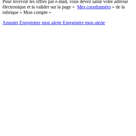
Pour recevoir les offres par e-mail, vous devez saisir votre adresse
électronique et la valider sur la page «
Mes coordonnées
» de la
rubrique « Mon compte »
Annuler
Enregistrer mon alerte
Enregistrer
mon alerte