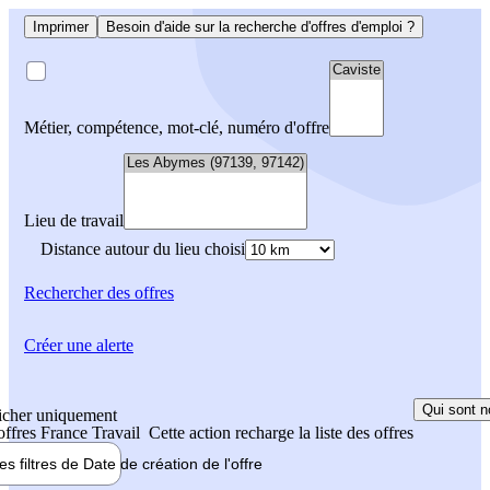
Imprimer
Besoin d'aide sur la recherche d'offres d'emploi ?
Métier, compétence, mot-clé, numéro d'offre
Lieu de travail
Distance autour du lieu choisi
Rechercher
des offres
Créer une alerte
Qui sont n
icher uniquement
 offres France Travail
Cette action recharge la liste des offres
les filtres de
Date de création
de l'offre