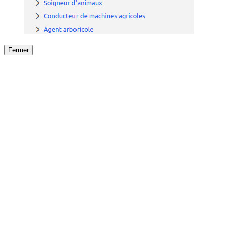
Fermer
Fermer
le détail de l'offre
/
Offre
sur
Offre précéden