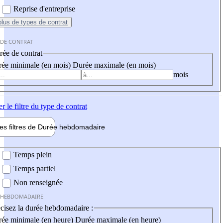
Reprise d'entreprise
plus
de types de contrat
 DE CONTRAT
ée de contrat
ée minimale (en mois)
Durée maximale (en mois)
mois
er
le filtre du type de contrat
les filtres de
Durée hebdo
madaire
 hebdomadaire
Temps plein
Temps partiel
Non renseignée
 HEBDOMADAIRE
cisez la durée hebdomadaire :
ée minimale (en heure)
Durée maximale (en heure)