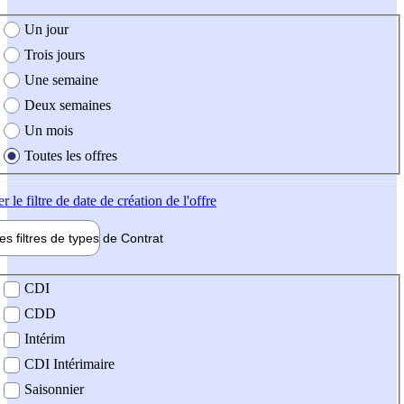
e création de l'offre
Un jour
Trois jours
Une semaine
Deux semaines
Un mois
Toutes les offres
er
le filtre de date de création de l'offre
les filtres de types de
Contrat
de contrat
CDI
CDD
Intérim
CDI Intérimaire
Saisonnier