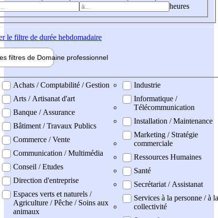
heures
er
le filtre de durée hebdomadaire
les filtres de
Domaine pro
fessionnel
ne professionel
Achats / Comptabilité / Gestion
Industrie
Arts / Artisanat d'art
Informatique /
Télécommunication
Banque / Assurance
Installation / Maintenance
Bâtiment / Travaux Publics
Marketing / Stratégie
Commerce / Vente
commerciale
Communication / Multimédia
Ressources Humaines
Conseil / Etudes
Santé
Direction d'entreprise
Secrétariat / Assistanat
Espaces verts et naturels /
Services à la personne / à l
Agriculture / Pêche / Soins aux
collectivité
animaux