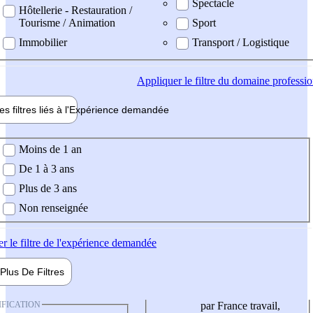
Spectacle
Hôtellerie - Restauration /
Tourisme / Animation
Sport
Immobilier
Transport / Logistique
Appliquer
le filtre du domaine professi
es filtres liés à l'
Expérience
demandée
ience demandée
Moins de 1 an
De 1 à 3 ans
Plus de 3 ans
Non renseignée
er
le filtre de l'expérience demandée
Plus De
Filtres
IFICATION
par France travail,