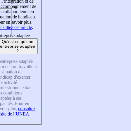
 l’intégration et de
’accompagnement de
s collaborateurs en
tuation de handicap.
ur en savoir plus,
nsultez cet article
.
treprise adaptée
Qu'est-ce qu'une
entreprise adaptée
?
entreprise adaptée
rmet à un travailleur
 situation de
ndicap d'exercer
e activité
ofessionnelle dans
s conditions
aptées à ses
pacités. Pour en
voir plus,
consultez
 site de l’UNEA
.