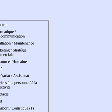
strie
rmatique /
écommunication
allation / Maintenance
eting / Stratégie
merciale
sources Humaines
té
étariat / Assistanat
ices à la personne / à la
ectivité
ctacle
rt
sport / Logistique (1)