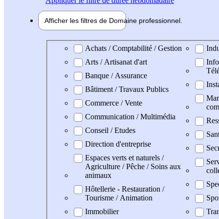
Appliquer
le filtre de durée hebdomadaire
Afficher les filtres de
Domaine pro
fessionnel
Domaine professionel
Achats / Comptabilité / Gestion
Indu
Arts / Artisanat d'art
Info
Tél
Banque / Assurance
Inst
Bâtiment / Travaux Publics
Mark
Commerce / Vente
com
Communication / Multimédia
Res
Conseil / Etudes
San
Direction d'entreprise
Secr
Espaces verts et naturels /
Serv
Agriculture / Pêche / Soins aux
coll
animaux
Spe
Hôtellerie - Restauration /
Tourisme / Animation
Spo
Immobilier
Tran