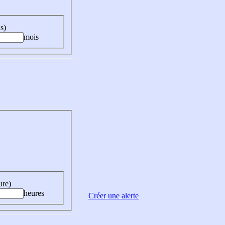
s)
mois
ure)
heures
Créer une alerte