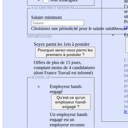
de
l
SALAIRE BRUT MINIMUM
se
si
Salaire minimum
Po
co
Choisissez une périodicité pour le salaire saisi
En
OPPORTUNITÉS
Soyez parmi les 1ers à postuler
Pourquoi serez-vous parmi les
premiers à postuler ?
L'
Offres de plus de 15 jours,
pe
comptant moins de 4 candidatures
en
(dont France Travail est informé)
ha
HANDICAP
un
pr
Employeur handi-
de
engagé
ad
Qu'est-ce qu'un
ca
employeur handi-
sa
engagé ?
le
Un employeur handi-
engagé est un
employeur reconnu