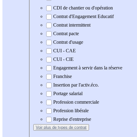
CDI de chantier ou d'opération
Contrat d'Engagement Educatif
Contrat intermittent
Contrat pacte
Contrat d'usage
CUI - CAE
CUI - CIE
Engagement à servir dans la réserve
Franchise
Insertion par l'activ.éco.
Portage salarial
Profession commerciale
Profession libérale
Reprise d'entreprise
Voir plus
de types de contrat