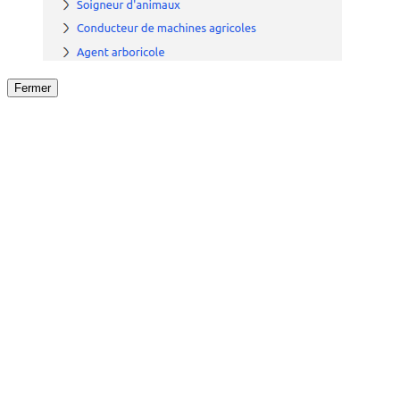
Fermer
Fermer
le détail de l'offre
/
Offre
sur
Offre précéden