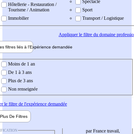
Spectacle
Hôtellerie - Restauration /
Tourisme / Animation
Sport
Immobilier
Transport / Logistique
Appliquer
le filtre du domaine professi
es filtres liés à l'
Expérience
demandée
ience demandée
Moins de 1 an
De 1 à 3 ans
Plus de 3 ans
Non renseignée
er
le filtre de l'expérience demandée
Plus De
Filtres
IFICATION
par France travail,