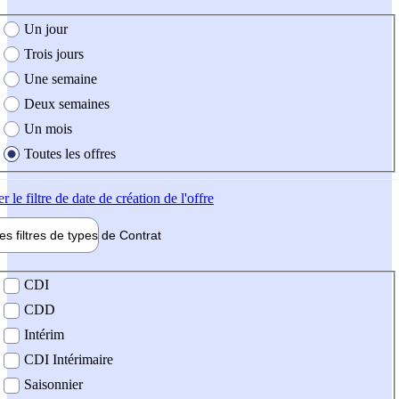
e création de l'offre
Un jour
Trois jours
Une semaine
Deux semaines
Un mois
Toutes les offres
er
le filtre de date de création de l'offre
les filtres de types de
Contrat
de contrat
CDI
CDD
Intérim
CDI Intérimaire
Saisonnier