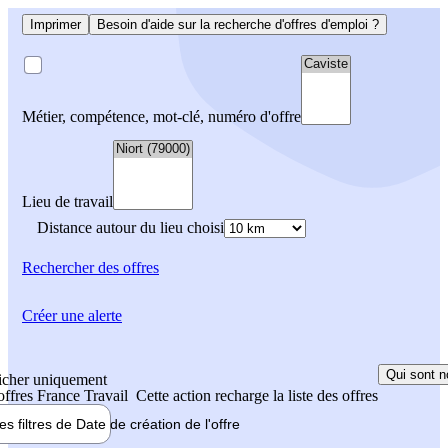
Imprimer
Besoin d'aide sur la recherche d'offres d'emploi ?
Métier, compétence, mot-clé, numéro d'offre
Lieu de travail
Distance autour du lieu choisi
Rechercher
des offres
Créer une alerte
Qui sont n
icher uniquement
 offres France Travail
Cette action recharge la liste des offres
les filtres de
Date de création
de l'offre