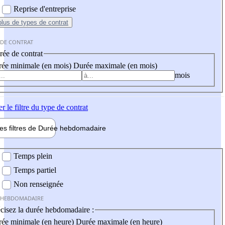
Reprise d'entreprise
plus
de types de contrat
 DE CONTRAT
ée de contrat
ée minimale (en mois)
Durée maximale (en mois)
mois
er
le filtre du type de contrat
les filtres de
Durée hebdo
madaire
 hebdomadaire
Temps plein
Temps partiel
Non renseignée
 HEBDOMADAIRE
cisez la durée hebdomadaire :
ée minimale (en heure)
Durée maximale (en heure)