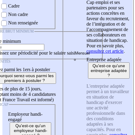
Cap emploi et ses
Cadre
partenaires pour ses
actions concrètes en
Non cadre
faveur du recrutement,
Non renseignée
de l’intégration et de
l’accompagnement de
IRE BRUT MINIMUM
ses collaborateurs en
situation de handicap.
re minimum
Pour en savoir plus,
consultez cet article
.
ssez une périodicité pour le salaire saisi
Entreprise adaptée
NITÉS
Qu'est-ce qu'une
z parmi les 1ers à postuler
entreprise adaptée
?
urquoi serez-vous parmi les
premiers à postuler ?
L'entreprise adaptée
es de plus de 15 jours,
permet à un travailleur
tant moins de 4 candidatures
en situation de
t France Travail est informé)
handicap d'exercer
ICAP
une activité
professionnelle dans
Employeur handi-
des conditions
engagé
adaptées à ses
Qu'est-ce qu'un
capacités. Pour en
employeur handi-
savoir plus,
consultez