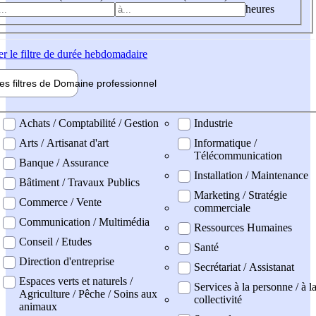
heures
er
le filtre de durée hebdomadaire
les filtres de
Domaine pro
fessionnel
ne professionel
Achats / Comptabilité / Gestion
Industrie
Arts / Artisanat d'art
Informatique /
Télécommunication
Banque / Assurance
Installation / Maintenance
Bâtiment / Travaux Publics
Marketing / Stratégie
Commerce / Vente
commerciale
Communication / Multimédia
Ressources Humaines
Conseil / Etudes
Santé
Direction d'entreprise
Secrétariat / Assistanat
Espaces verts et naturels /
Services à la personne / à l
Agriculture / Pêche / Soins aux
collectivité
animaux