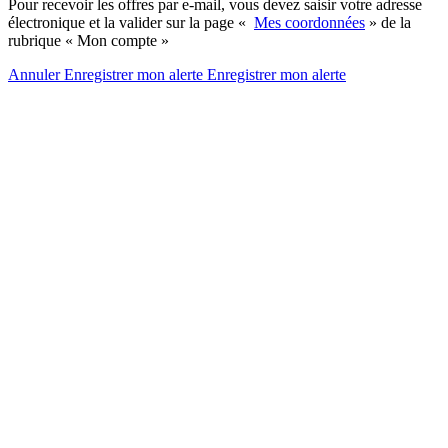
Pour recevoir les offres par e-mail, vous devez saisir votre adresse
électronique et la valider sur la page «
Mes coordonnées
» de la
rubrique « Mon compte »
Annuler
Enregistrer mon alerte
Enregistrer
mon alerte