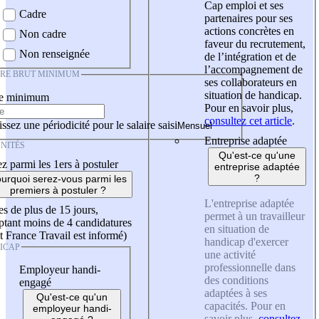
Cap emploi et ses
Cadre
partenaires pour ses
actions concrètes en
Non cadre
faveur du recrutement,
Non renseignée
de l’intégration et de
l’accompagnement de
IRE BRUT MINIMUM
ses collaborateurs en
situation de handicap.
re minimum
Pour en savoir plus,
consultez cet article
.
ssez une périodicité pour le salaire saisi
Entreprise adaptée
NITÉS
Qu'est-ce qu'une
z parmi les 1ers à postuler
entreprise adaptée
?
urquoi serez-vous parmi les
premiers à postuler ?
L'entreprise adaptée
es de plus de 15 jours,
permet à un travailleur
tant moins de 4 candidatures
en situation de
t France Travail est informé)
handicap d'exercer
ICAP
une activité
professionnelle dans
Employeur handi-
des conditions
engagé
adaptées à ses
Qu'est-ce qu'un
capacités. Pour en
employeur handi-
savoir plus,
consultez