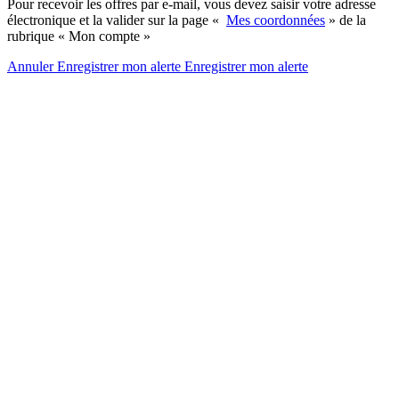
Pour recevoir les offres par e-mail, vous devez saisir votre adresse
électronique et la valider sur la page «
Mes coordonnées
» de la
rubrique « Mon compte »
Annuler
Enregistrer mon alerte
Enregistrer
mon alerte