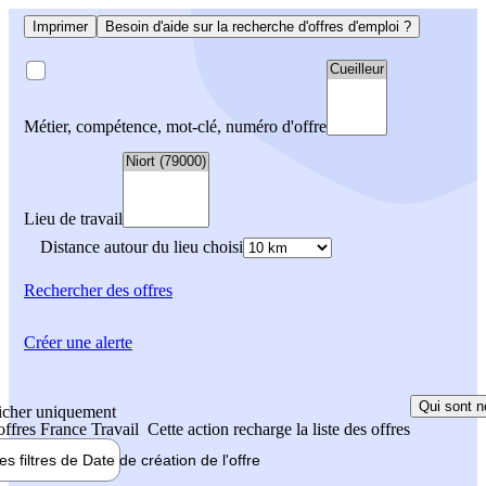
Imprimer
Besoin d'aide sur la recherche d'offres d'emploi ?
Métier, compétence, mot-clé, numéro d'offre
Lieu de travail
Distance autour du lieu choisi
Rechercher
des offres
Créer une alerte
Qui sont n
icher uniquement
 offres France Travail
Cette action recharge la liste des offres
les filtres de
Date de création
de l'offre