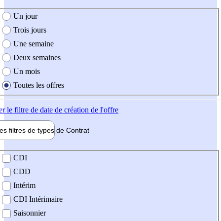
e création de l'offre
Un jour
Trois jours
Une semaine
Deux semaines
Un mois
Toutes les offres
er
le filtre de date de création de l'offre
les filtres de types de
Contrat
de contrat
CDI
CDD
Intérim
CDI Intérimaire
Saisonnier