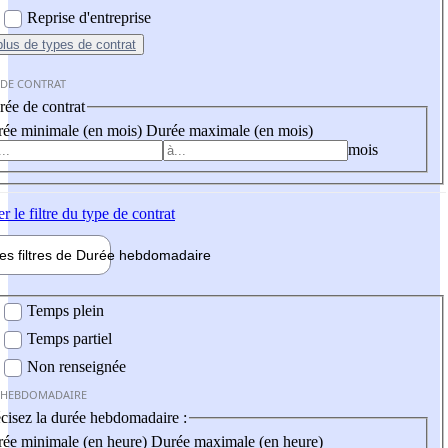
Reprise d'entreprise
plus
de types de contrat
 DE CONTRAT
ée de contrat
ée minimale (en mois)
Durée maximale (en mois)
mois
er
le filtre du type de contrat
les filtres de
Durée hebdo
madaire
 hebdomadaire
Temps plein
Temps partiel
Non renseignée
 HEBDOMADAIRE
cisez la durée hebdomadaire :
ée minimale (en heure)
Durée maximale (en heure)