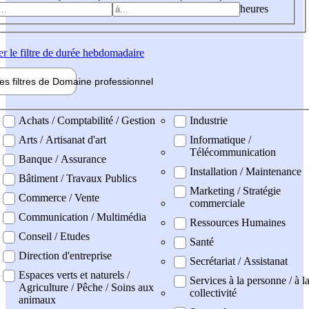
heures
er
le filtre de durée hebdomadaire
les filtres de
Domaine pro
fessionnel
ne professionel
Achats / Comptabilité / Gestion
Industrie
Arts / Artisanat d'art
Informatique /
Télécommunication
Banque / Assurance
Installation / Maintenance
Bâtiment / Travaux Publics
Marketing / Stratégie
Commerce / Vente
commerciale
Communication / Multimédia
Ressources Humaines
Conseil / Etudes
Santé
Direction d'entreprise
Secrétariat / Assistanat
Espaces verts et naturels /
Services à la personne / à l
Agriculture / Pêche / Soins aux
collectivité
animaux