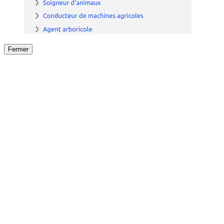
Fermer
Fermer
le détail de l'offre
/
Offre
sur
Offre précéden