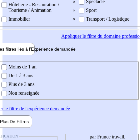
Spectacle
Hôtellerie - Restauration /
Tourisme / Animation
Sport
Immobilier
Transport / Logistique
Appliquer
le filtre du domaine professi
es filtres liés à l'
Expérience
demandée
ience demandée
Moins de 1 an
De 1 à 3 ans
Plus de 3 ans
Non renseignée
er
le filtre de l'expérience demandée
Plus De
Filtres
IFICATION
par France travail,