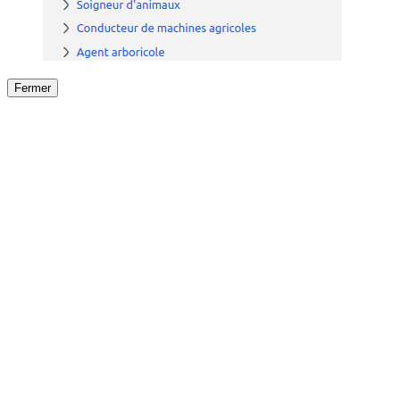
Fermer
Fermer
le détail de l'offre
/
Offre
sur
Offre précéden