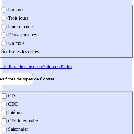
e création de l'offre
Un jour
Trois jours
Une semaine
Deux semaines
Un mois
Toutes les offres
er
le filtre de date de création de l'offre
les filtres de types de
Contrat
de contrat
CDI
CDD
Intérim
CDI Intérimaire
Saisonnier