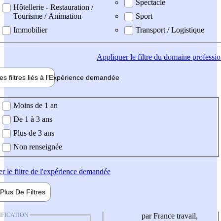
Spectacle
Hôtellerie - Restauration /
Tourisme / Animation
Sport
Immobilier
Transport / Logistique
Appliquer
le filtre du domaine professi
es filtres liés à l'
Expérience
demandée
ience demandée
Moins de 1 an
De 1 à 3 ans
Plus de 3 ans
Non renseignée
er
le filtre de l'expérience demandée
Plus De
Filtres
IFICATION
par France travail,