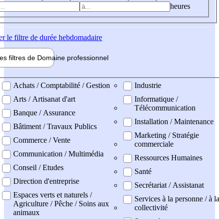
heures
er
le filtre de durée hebdomadaire
les filtres de
Domaine pro
fessionnel
ne professionel
Achats / Comptabilité / Gestion
Industrie
Arts / Artisanat d'art
Informatique /
Télécommunication
Banque / Assurance
Installation / Maintenance
Bâtiment / Travaux Publics
Marketing / Stratégie
Commerce / Vente
commerciale
Communication / Multimédia
Ressources Humaines
Conseil / Etudes
Santé
Direction d'entreprise
Secrétariat / Assistanat
Espaces verts et naturels /
Services à la personne / à l
Agriculture / Pêche / Soins aux
collectivité
animaux