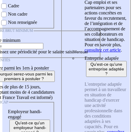
Cap emploi et ses
Cadre
partenaires pour ses
actions concrètes en
Non cadre
faveur du recrutement,
Non renseignée
de l’intégration et de
l’accompagnement de
IRE BRUT MINIMUM
ses collaborateurs en
situation de handicap.
re minimum
Pour en savoir plus,
consultez cet article
.
ssez une périodicité pour le salaire saisi
Entreprise adaptée
NITÉS
Qu'est-ce qu'une
z parmi les 1ers à postuler
entreprise adaptée
?
urquoi serez-vous parmi les
premiers à postuler ?
L'entreprise adaptée
es de plus de 15 jours,
permet à un travailleur
tant moins de 4 candidatures
en situation de
t France Travail est informé)
handicap d'exercer
ICAP
une activité
professionnelle dans
Employeur handi-
des conditions
engagé
adaptées à ses
Qu'est-ce qu'un
capacités. Pour en
employeur handi-
savoir plus,
consultez