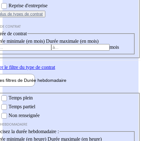
Reprise d'entreprise
plus
de types de contrat
 DE CONTRAT
ée de contrat
ée minimale (en mois)
Durée maximale (en mois)
mois
er
le filtre du type de contrat
les filtres de
Durée hebdo
madaire
 hebdomadaire
Temps plein
Temps partiel
Non renseignée
 HEBDOMADAIRE
cisez la durée hebdomadaire :
ée minimale (en heure)
Durée maximale (en heure)