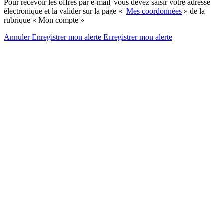
Pour recevoir les offres par e-mail, vous devez saisir votre adresse
électronique et la valider sur la page «
Mes coordonnées
» de la
rubrique « Mon compte »
Annuler
Enregistrer mon alerte
Enregistrer
mon alerte