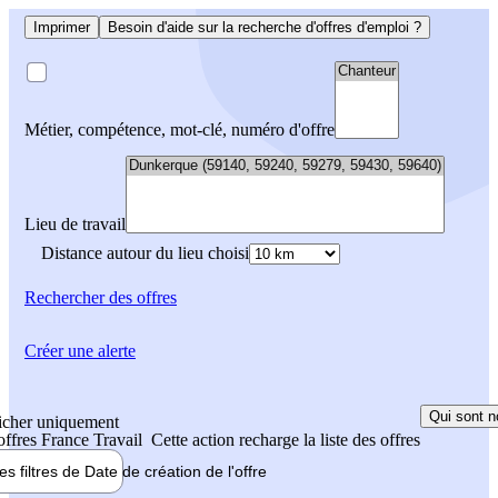
Imprimer
Besoin d'aide sur la recherche d'offres d'emploi ?
Métier, compétence, mot-clé, numéro d'offre
Lieu de travail
Distance autour du lieu choisi
Rechercher
des offres
Créer une alerte
Qui sont n
icher uniquement
 offres France Travail
Cette action recharge la liste des offres
les filtres de
Date de création
de l'offre