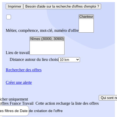
Imprimer
Besoin d'aide sur la recherche d'offres d'emploi ?
Métier, compétence, mot-clé, numéro d'offre
Lieu de travail
Distance autour du lieu choisi
Rechercher
des offres
Créer une alerte
Qui sont n
icher uniquement
 offres France Travail
Cette action recharge la liste des offres
les filtres de
Date de création
de l'offre