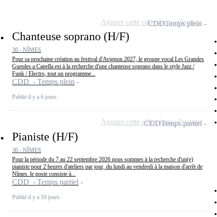
Ajouter cette offre à ma sélection
CDD
Temps plein
Chanteuse soprano (H/F)
30 - NÎMES
Pour sa prochaine création au festival d'Avignon 2027, le groupe vocal Les Grandes
Gueules a Capella est à la recherche d'une chanteuse soprano dans le style Jazz /
Funk / Electro, tout un programme...
CDD - Temps plein
Publié il y a 6 jours
Ajouter cette offre à ma sélection
CDD
Temps partiel
Pianiste (H/F)
30 - NÎMES
Pour la période du 7 au 22 septembre 2026 nous sommes à la recherche d'un(e)
pianiste pour 2 heures d'ateliers par jour, du lundi au vendredi à la maison d'arrêt de
Nîmes. le poste consiste à...
CDD - Temps partiel
Publié il y a 10 jours