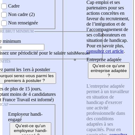
Cap emploi et ses
Cadre
partenaires pour ses
actions concrètes en
Non cadre (2)
faveur du recrutement,
Non renseignée
de l’intégration et de
l’accompagnement de
IRE BRUT MINIMUM
ses collaborateurs en
situation de handicap.
re minimum
Pour en savoir plus,
consultez cet article
.
ssez une périodicité pour le salaire saisi
Entreprise adaptée
NITÉS
Qu'est-ce qu'une
z parmi les 1ers à postuler
entreprise adaptée
?
urquoi serez-vous parmi les
premiers à postuler ?
L'entreprise adaptée
es de plus de 15 jours,
permet à un travailleur
tant moins de 4 candidatures
en situation de
t France Travail est informé)
handicap d'exercer
ICAP
une activité
professionnelle dans
Employeur handi-
des conditions
engagé
adaptées à ses
Qu'est-ce qu'un
capacités. Pour en
employeur handi-
savoir plus,
consultez