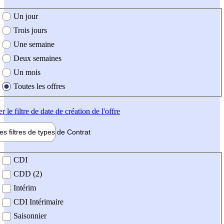
e création de l'offre
Un jour
Trois jours
Une semaine
Deux semaines
Un mois
Toutes les offres
er
le filtre de date de création de l'offre
les filtres de types de
Contrat
de contrat
CDI
CDD (2)
Intérim
CDI Intérimaire
Saisonnier