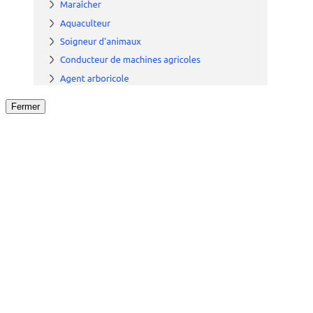
Fermer
Fermer
le détail de l'offre
/
Offre
sur
Offre précéden