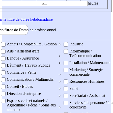
heures
er
le filtre de durée hebdomadaire
les filtres de
Domaine pro
fessionnel
ne professionel
Achats / Comptabilité / Gestion
Industrie
Arts / Artisanat d'art
Informatique /
Télécommunication
Banque / Assurance
Installation / Maintenance
Bâtiment / Travaux Publics
Marketing / Stratégie
Commerce / Vente
commerciale
Communication / Multimédia
Ressources Humaines
Conseil / Etudes
Santé
Direction d'entreprise
Secrétariat / Assistanat
Espaces verts et naturels /
Services à la personne / à l
Agriculture / Pêche / Soins aux
collectivité
animaux