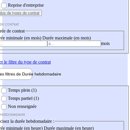
Reprise d'entreprise
plus
de types de contrat
 DE CONTRAT
ée de contrat
ée minimale (en mois)
Durée maximale (en mois)
mois
er
le filtre du type de contrat
les filtres de
Durée hebdo
madaire
 hebdomadaire
Temps plein (1)
Temps partiel (1)
Non renseignée
 HEBDOMADAIRE
cisez la durée hebdomadaire :
ée minimale (en heure)
Durée maximale (en heure)