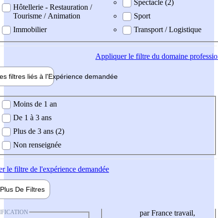
Spectacle (2)
Hôtellerie - Restauration /
Tourisme / Animation
Sport
Immobilier
Transport / Logistique
Appliquer
le filtre du domaine professi
es filtres liés à l'
Expérience
demandée
ience demandée
Moins de 1 an
De 1 à 3 ans
Plus de 3 ans (2)
Non renseignée
er
le filtre de l'expérience demandée
Plus De
Filtres
IFICATION
par France travail,