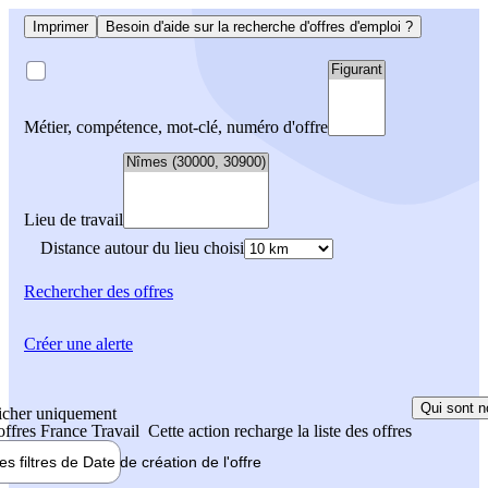
Imprimer
Besoin d'aide sur la recherche d'offres d'emploi ?
Métier, compétence, mot-clé, numéro d'offre
Lieu de travail
Distance autour du lieu choisi
Rechercher
des offres
Créer une alerte
Qui sont n
icher uniquement
 offres France Travail
Cette action recharge la liste des offres
les filtres de
Date de création
de l'offre