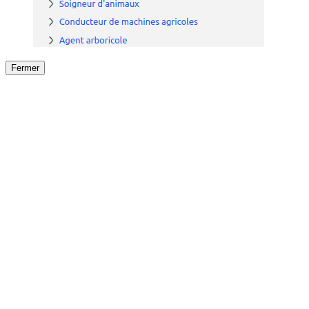
Fermer
Fermer
le détail de l'offre
/
Offre
sur
Offre précéden