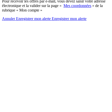
Pour recevoir les offres par e-mail, vous devez saisir votre adresse
électronique et la valider sur la page «
Mes coordonnées
» de la
rubrique « Mon compte »
Annuler
Enregistrer mon alerte
Enregistrer
mon alerte