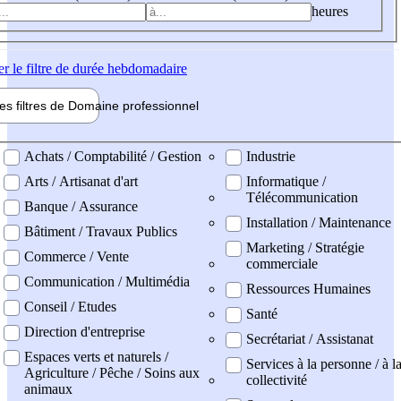
heures
er
le filtre de durée hebdomadaire
les filtres de
Domaine pro
fessionnel
ne professionel
Achats / Comptabilité / Gestion
Industrie
Arts / Artisanat d'art
Informatique /
Télécommunication
Banque / Assurance
Installation / Maintenance
Bâtiment / Travaux Publics
Marketing / Stratégie
Commerce / Vente
commerciale
Communication / Multimédia
Ressources Humaines
Conseil / Etudes
Santé
Direction d'entreprise
Secrétariat / Assistanat
Espaces verts et naturels /
Services à la personne / à l
Agriculture / Pêche / Soins aux
collectivité
animaux