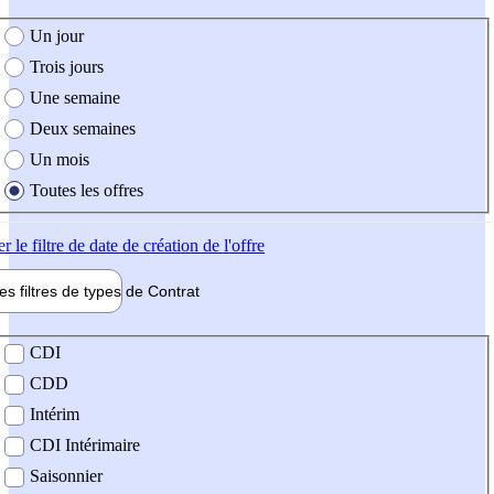
e création de l'offre
Un jour
Trois jours
Une semaine
Deux semaines
Un mois
Toutes les offres
er
le filtre de date de création de l'offre
les filtres de types de
Contrat
de contrat
CDI
CDD
Intérim
CDI Intérimaire
Saisonnier