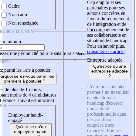
Cap emploi et ses
Cadre
partenaires pour ses
actions concrètes en
Non cadre
faveur du recrutement,
Non renseignée
de l’intégration et de
l’accompagnement de
IRE BRUT MINIMUM
ses collaborateurs en
situation de handicap.
re minimum
Pour en savoir plus,
consultez cet article
.
ssez une périodicité pour le salaire saisi
Entreprise adaptée
NITÉS
Qu'est-ce qu'une
z parmi les 1ers à postuler
entreprise adaptée
?
urquoi serez-vous parmi les
premiers à postuler ?
L'entreprise adaptée
es de plus de 15 jours,
permet à un travailleur
tant moins de 4 candidatures
en situation de
t France Travail est informé)
handicap d'exercer
ICAP
une activité
professionnelle dans
Employeur handi-
des conditions
engagé
adaptées à ses
Qu'est-ce qu'un
capacités. Pour en
employeur handi-
savoir plus,
consultez