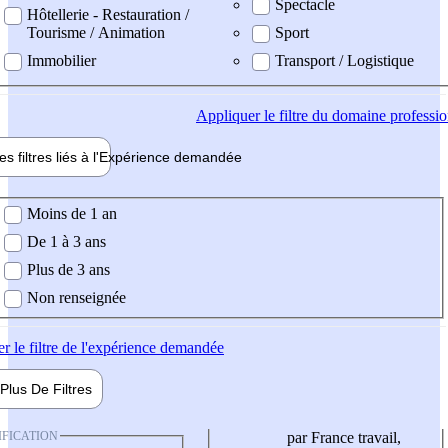
Spectacle
Hôtellerie - Restauration /
Tourisme / Animation
Sport
Immobilier
Transport / Logistique
Appliquer
le filtre du domaine professi
es filtres liés à l'
Expérience
demandée
ience demandée
Moins de 1 an
De 1 à 3 ans
Plus de 3 ans
Non renseignée
er
le filtre de l'expérience demandée
Plus De
Filtres
IFICATION
par France travail,