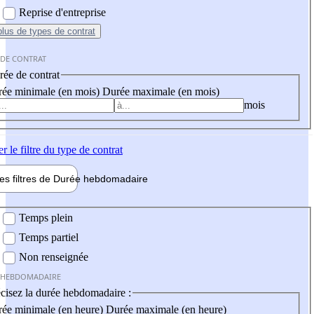
Reprise d'entreprise
plus
de types de contrat
 DE CONTRAT
ée de contrat
ée minimale (en mois)
Durée maximale (en mois)
mois
er
le filtre du type de contrat
les filtres de
Durée hebdo
madaire
 hebdomadaire
Temps plein
Temps partiel
Non renseignée
 HEBDOMADAIRE
cisez la durée hebdomadaire :
ée minimale (en heure)
Durée maximale (en heure)