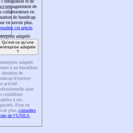
 l’intégration et de
’accompagnement de
s collaborateurs en
tuation de handicap.
ur en savoir plus,
nsultez cet article
.
treprise adaptée
Qu'est-ce qu'une
entreprise adaptée
?
entreprise adaptée
rmet à un travailleur
 situation de
ndicap d'exercer
e activité
ofessionnelle dans
s conditions
aptées à ses
pacités. Pour en
voir plus,
consultez
 site de l’UNEA
.