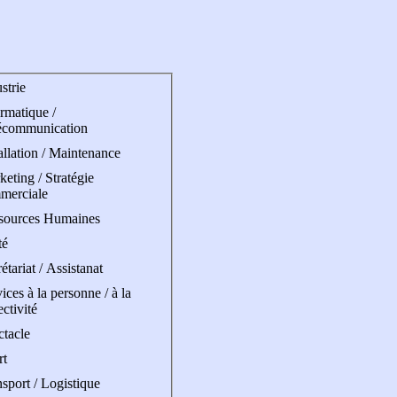
strie
rmatique /
écommunication
allation / Maintenance
eting / Stratégie
merciale
sources Humaines
té
étariat / Assistanat
ices à la personne / à la
ectivité
ctacle
rt
sport / Logistique