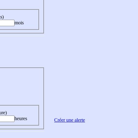
s)
mois
ure)
heures
Créer une alerte