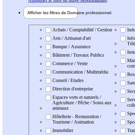
Appliquer
le filtre de durée hebdomadaire
Afficher les filtres de
Domaine pro
fessionnel
Domaine professionel
Achats / Comptabilité / Gestion
Indu
Arts / Artisanat d'art
Info
Tél
Banque / Assurance
Inst
Bâtiment / Travaux Publics
Mark
Commerce / Vente
com
Communication / Multimédia
Res
Conseil / Etudes
San
Direction d'entreprise
Secr
Espaces verts et naturels /
Serv
Agriculture / Pêche / Soins aux
coll
animaux
Spe
Hôtellerie - Restauration /
Tourisme / Animation
Spo
Immobilier
Tran