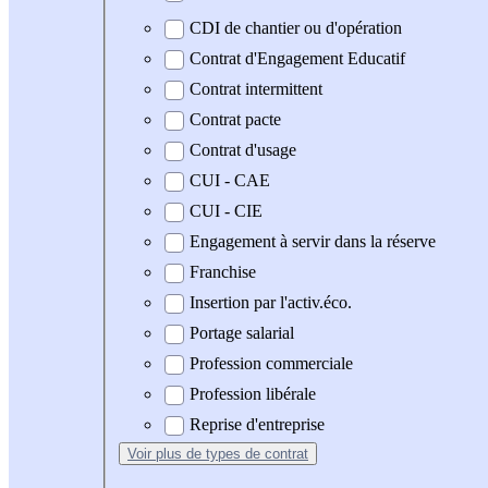
CDI de chantier ou d'opération
Contrat d'Engagement Educatif
Contrat intermittent
Contrat pacte
Contrat d'usage
CUI - CAE
CUI - CIE
Engagement à servir dans la réserve
Franchise
Insertion par l'activ.éco.
Portage salarial
Profession commerciale
Profession libérale
Reprise d'entreprise
Voir plus
de types de contrat