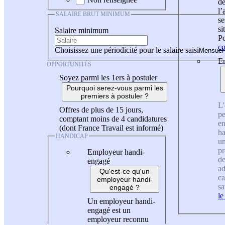
de
l
SALAIRE BRUT MINIMUM
se
si
Salaire minimum
Po
co
Choisissez une périodicité pour le salaire saisi
En
OPPORTUNITÉS
Soyez parmi les 1ers à postuler
Pourquoi serez-vous parmi les
premiers à postuler ?
L'
Offres de plus de 15 jours,
pe
comptant moins de 4 candidatures
en
(dont France Travail est informé)
ha
HANDICAP
un
pr
Employeur handi-
de
engagé
ad
Qu'est-ce qu'un
ca
employeur handi-
sa
engagé ?
le
Un employeur handi-
engagé est un
employeur reconnu