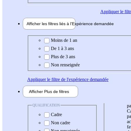
Appliquer
le fil
Afficher les filtres liés à l'
Expérience
demandée
Expérience demandée
Moins de 1 an
De 1 à 3 ans
Plus de 3 ans
Non renseignée
Appliquer
le filtre de l'expérience demandée
Afficher
Plus de
filtres
QUALIFICATION
pa
Ca
Cadre
pa
ac
Non cadre
fa
Non renseignée