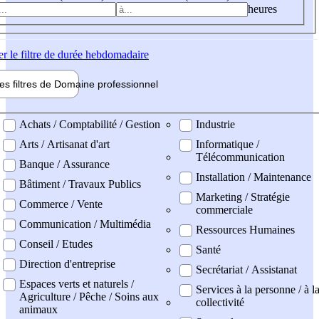
heures
er
le filtre de durée hebdomadaire
les filtres de
Domaine pro
fessionnel
ne professionel
Achats / Comptabilité / Gestion
Industrie
Arts / Artisanat d'art
Informatique /
Télécommunication
Banque / Assurance
Installation / Maintenance
Bâtiment / Travaux Publics
Marketing / Stratégie
Commerce / Vente
commerciale
Communication / Multimédia
Ressources Humaines
Conseil / Etudes
Santé
Direction d'entreprise
Secrétariat / Assistanat
Espaces verts et naturels /
Services à la personne / à l
Agriculture / Pêche / Soins aux
collectivité
animaux