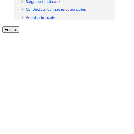
Fermer
Fermer
le détail de l'offre
/
Offre
sur
Offre précéden