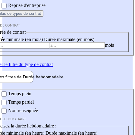
Reprise d'entreprise
plus
de types de contrat
 DE CONTRAT
ée de contrat
ée minimale (en mois)
Durée maximale (en mois)
mois
er
le filtre du type de contrat
les filtres de
Durée hebdo
madaire
 hebdomadaire
Temps plein
Temps partiel
Non renseignée
 HEBDOMADAIRE
cisez la durée hebdomadaire :
ée minimale (en heure)
Durée maximale (en heure)