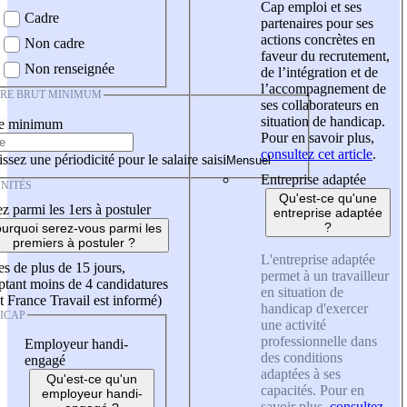
Cap emploi et ses
Cadre
partenaires pour ses
actions concrètes en
Non cadre
faveur du recrutement,
Non renseignée
de l’intégration et de
l’accompagnement de
IRE BRUT MINIMUM
ses collaborateurs en
situation de handicap.
re minimum
Pour en savoir plus,
consultez cet article
.
ssez une périodicité pour le salaire saisi
Entreprise adaptée
NITÉS
Qu'est-ce qu'une
z parmi les 1ers à postuler
entreprise adaptée
?
urquoi serez-vous parmi les
premiers à postuler ?
L'entreprise adaptée
es de plus de 15 jours,
permet à un travailleur
tant moins de 4 candidatures
en situation de
t France Travail est informé)
handicap d'exercer
ICAP
une activité
professionnelle dans
Employeur handi-
des conditions
engagé
adaptées à ses
Qu'est-ce qu'un
capacités. Pour en
employeur handi-
savoir plus,
consultez