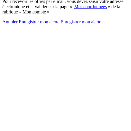
Pour recevoir les offres par e-mail, vous devez saisir votre adresse
électronique et la valider sur la page «
Mes coordonnées
» de la
rubrique « Mon compte »
Annuler
Enregistrer mon alerte
Enregistrer
mon alerte