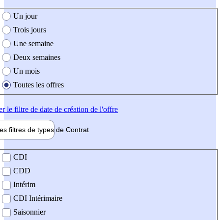
e création de l'offre
Un jour
Trois jours
Une semaine
Deux semaines
Un mois
Toutes les offres
er
le filtre de date de création de l'offre
les filtres de types de
Contrat
de contrat
CDI
CDD
Intérim
CDI Intérimaire
Saisonnier