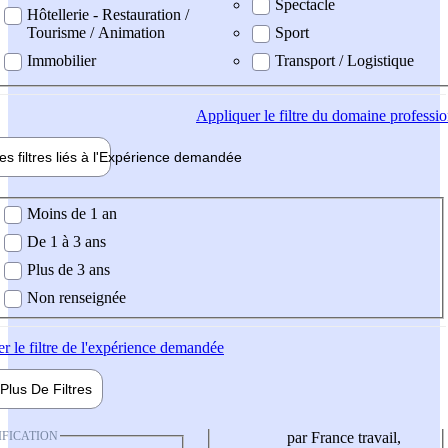
Spectacle
Hôtellerie - Restauration /
Tourisme / Animation
Sport
Immobilier
Transport / Logistique
Appliquer
le filtre du domaine professi
es filtres liés à l'
Expérience
demandée
ience demandée
Moins de 1 an
De 1 à 3 ans
Plus de 3 ans
Non renseignée
er
le filtre de l'expérience demandée
Plus De
Filtres
IFICATION
par France travail,