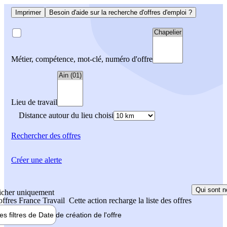
Imprimer
Besoin d'aide sur la recherche d'offres d'emploi ?
Métier, compétence, mot-clé, numéro d'offre
Lieu de travail
Distance autour du lieu choisi
Rechercher
des offres
Créer une alerte
Qui sont n
icher uniquement
 offres France Travail
Cette action recharge la liste des offres
les filtres de
Date de création
de l'offre