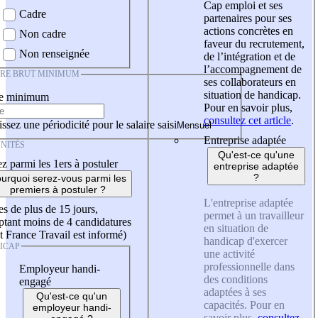
Cap emploi et ses
Cadre
partenaires pour ses
actions concrètes en
Non cadre
faveur du recrutement,
Non renseignée
de l’intégration et de
l’accompagnement de
IRE BRUT MINIMUM
ses collaborateurs en
situation de handicap.
re minimum
Pour en savoir plus,
consultez cet article
.
ssez une périodicité pour le salaire saisi
Entreprise adaptée
NITÉS
Qu'est-ce qu'une
z parmi les 1ers à postuler
entreprise adaptée
?
urquoi serez-vous parmi les
premiers à postuler ?
L'entreprise adaptée
es de plus de 15 jours,
permet à un travailleur
tant moins de 4 candidatures
en situation de
t France Travail est informé)
handicap d'exercer
ICAP
une activité
professionnelle dans
Employeur handi-
des conditions
engagé
adaptées à ses
Qu'est-ce qu'un
capacités. Pour en
employeur handi-
savoir plus,
consultez