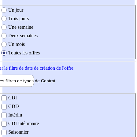
e création de l'offre
Un jour
Trois jours
Une semaine
Deux semaines
Un mois
Toutes les offres
er
le filtre de date de création de l'offre
les filtres de types de
Contrat
de contrat
CDI
CDD
Intérim
CDI Intérimaire
Saisonnier