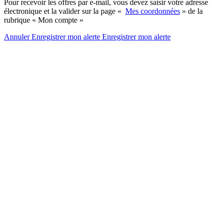
Pour recevoir les offres par e-mail, vous devez saisir votre adresse
électronique et la valider sur la page «
Mes coordonnées
» de la
rubrique « Mon compte »
Annuler
Enregistrer mon alerte
Enregistrer
mon alerte