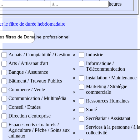
heures
er
le filtre de durée hebdomadaire
les filtres de
Domaine pro
fessionnel
ne professionel
Achats / Comptabilité / Gestion
Industrie
Arts / Artisanat d'art
Informatique /
Télécommunication
Banque / Assurance
Installation / Maintenance
Bâtiment / Travaux Publics
Marketing / Stratégie
Commerce / Vente
commerciale
Communication / Multimédia
Ressources Humaines
Conseil / Etudes
Santé
Direction d'entreprise
Secrétariat / Assistanat
Espaces verts et naturels /
Services à la personne / à l
Agriculture / Pêche / Soins aux
collectivité
animaux