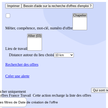
Imprimer
Besoin d'aide sur la recherche d'offres d'emploi ?
Métier, compétence, mot-clé, numéro d'offre
Lieu de travail
Distance autour du lieu choisi
Rechercher
des offres
Créer une alerte
Qui sont n
icher uniquement
 offres France Travail
Cette action recharge la liste des offres
les filtres de
Date de création
de l'offre