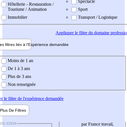
Spectacle
Hôtellerie - Restauration /
Tourisme / Animation
Sport
Immobilier
Transport / Logistique
Appliquer
le filtre du domaine professi
es filtres liés à l'
Expérience
demandée
ience demandée
Moins de 1 an
De 1 à 3 ans
Plus de 3 ans
Non renseignée
er
le filtre de l'expérience demandée
Plus De
Filtres
IFICATION
par France travail,