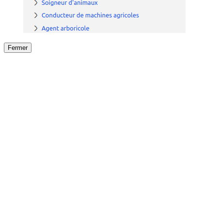
Fermer
Fermer
le détail de l'offre
/
Offre
sur
Offre précéden