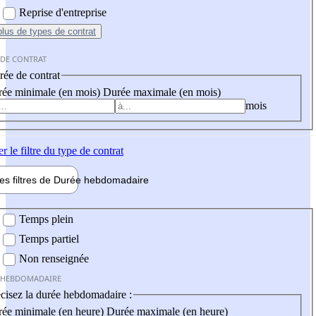
Reprise d'entreprise
plus
de types de contrat
 DE CONTRAT
ée de contrat
ée minimale (en mois)
Durée maximale (en mois)
mois
er
le filtre du type de contrat
les filtres de
Durée hebdo
madaire
 hebdomadaire
Temps plein
Temps partiel
Non renseignée
 HEBDOMADAIRE
cisez la durée hebdomadaire :
ée minimale (en heure)
Durée maximale (en heure)