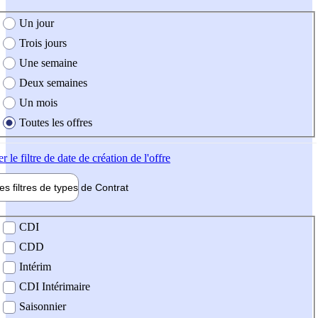
e création de l'offre
Un jour
Trois jours
Une semaine
Deux semaines
Un mois
Toutes les offres
er
le filtre de date de création de l'offre
les filtres de types de
Contrat
de contrat
CDI
CDD
Intérim
CDI Intérimaire
Saisonnier