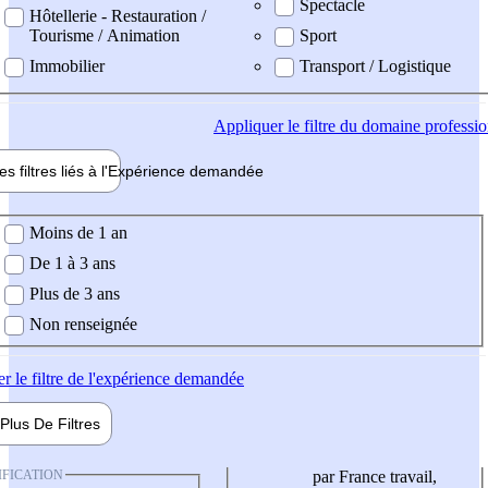
Spectacle
Hôtellerie - Restauration /
Tourisme / Animation
Sport
Immobilier
Transport / Logistique
Appliquer
le filtre du domaine professi
es filtres liés à l'
Expérience
demandée
ience demandée
Moins de 1 an
De 1 à 3 ans
Plus de 3 ans
Non renseignée
er
le filtre de l'expérience demandée
Plus De
Filtres
IFICATION
par France travail,