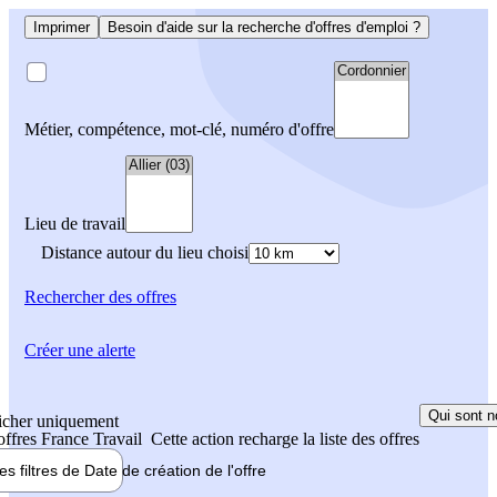
Imprimer
Besoin d'aide sur la recherche d'offres d'emploi ?
Métier, compétence, mot-clé, numéro d'offre
Lieu de travail
Distance autour du lieu choisi
Rechercher
des offres
Créer une alerte
Qui sont n
icher uniquement
 offres France Travail
Cette action recharge la liste des offres
les filtres de
Date de création
de l'offre