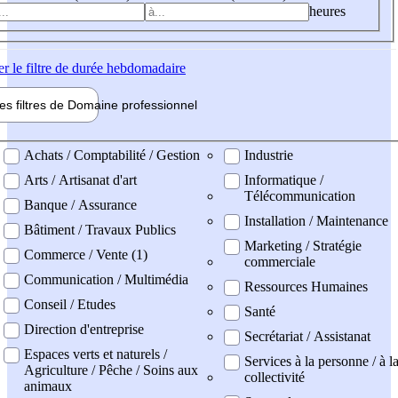
heures
er
le filtre de durée hebdomadaire
les filtres de
Domaine pro
fessionnel
ne professionel
Achats / Comptabilité / Gestion
Industrie
Arts / Artisanat d'art
Informatique /
Télécommunication
Banque / Assurance
Installation / Maintenance
Bâtiment / Travaux Publics
Marketing / Stratégie
Commerce / Vente (1)
commerciale
Communication / Multimédia
Ressources Humaines
Conseil / Etudes
Santé
Direction d'entreprise
Secrétariat / Assistanat
Espaces verts et naturels /
Services à la personne / à l
Agriculture / Pêche / Soins aux
collectivité
animaux