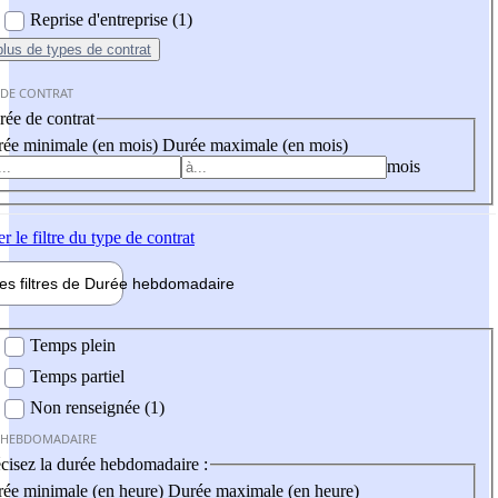
Reprise d'entreprise (1)
plus
de types de contrat
 DE CONTRAT
ée de contrat
ée minimale (en mois)
Durée maximale (en mois)
mois
er
le filtre du type de contrat
les filtres de
Durée hebdo
madaire
 hebdomadaire
Temps plein
Temps partiel
Non renseignée (1)
 HEBDOMADAIRE
cisez la durée hebdomadaire :
ée minimale (en heure)
Durée maximale (en heure)