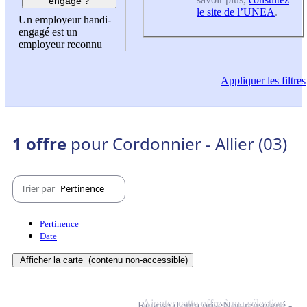
engagé ?
le site de l’UNEA
.
Un employeur handi-
engagé est un
employeur reconnu
Appliquer
les filtres
1 offre
pour Cordonnier - Allier (03)
Trier par
Pertinence
Pertinence
Date
Afficher la carte
(contenu non-accessible)
Ajouter cette offre à ma sélection
Reprise d'entreprise
Non renseigné