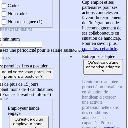
Cap emploi et ses
Cadre
partenaires pour ses
actions concrètes en
Non cadre
faveur du recrutement,
Non renseignée (1)
de l’intégration et de
l’accompagnement de
IRE BRUT MINIMUM
ses collaborateurs en
situation de handicap.
re minimum
Pour en savoir plus,
consultez cet article
.
ssez une périodicité pour le salaire saisi
Entreprise adaptée
NITÉS
Qu'est-ce qu'une
z parmi les 1ers à postuler
entreprise adaptée
?
urquoi serez-vous parmi les
premiers à postuler ?
L'entreprise adaptée
es de plus de 15 jours,
permet à un travailleur
tant moins de 4 candidatures
en situation de
t France Travail est informé)
handicap d'exercer
ICAP
une activité
professionnelle dans
Employeur handi-
des conditions
engagé
adaptées à ses
Qu'est-ce qu'un
capacités. Pour en
employeur handi-
savoir plus,
consultez