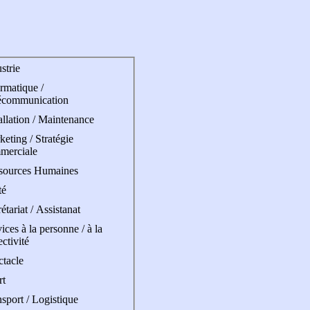
strie
rmatique /
écommunication
allation / Maintenance
eting / Stratégie
merciale
sources Humaines
té
étariat / Assistanat
ices à la personne / à la
ectivité
ctacle
rt
sport / Logistique