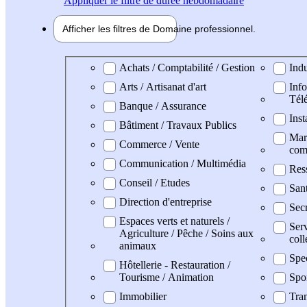
Appliquer
le filtre de durée hebdomadaire
Afficher les filtres de
Domaine pro
fessionnel
Domaine professionel
Achats / Comptabilité / Gestion
Indu
Arts / Artisanat d'art
Info
Tél
Banque / Assurance
Inst
Bâtiment / Travaux Publics
Mark
Commerce / Vente
com
Communication / Multimédia
Res
Conseil / Etudes
San
Direction d'entreprise
Secr
Espaces verts et naturels /
Serv
Agriculture / Pêche / Soins aux
coll
animaux
Spe
Hôtellerie - Restauration /
Tourisme / Animation
Spo
Immobilier
Tran