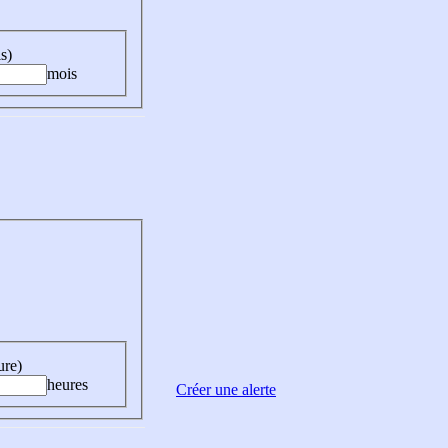
s)
mois
ure)
heures
Créer une alerte