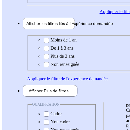
Appliquer
le fil
Afficher les filtres liés à l'
Expérience
demandée
Expérience demandée
Moins de 1 an
De 1 à 3 ans
Plus de 3 ans
Non renseignée
Appliquer
le filtre de l'expérience demandée
Afficher
Plus de
filtres
QUALIFICATION
pa
Ca
Cadre
pa
ac
Non cadre
fa
Non renseignée