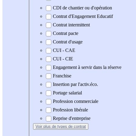
CDI de chantier ou d'opération
Contrat d'Engagement Educatif
Contrat intermittent
Contrat pacte
Contrat d'usage
CUI - CAE
CUI - CIE
Engagement à servir dans la réserve
Franchise
Insertion par l'activ.éco.
Portage salarial
Profession commerciale
Profession libérale
Reprise d'entreprise
Voir plus
de types de contrat