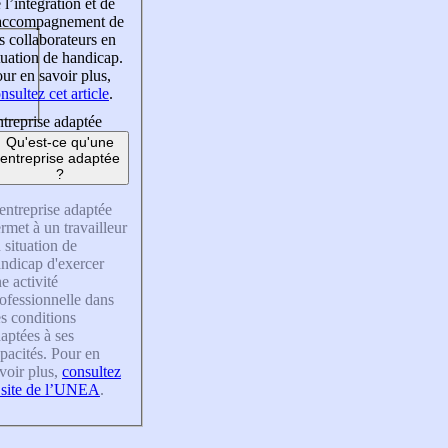
 l’intégration et de
’accompagnement de
s collaborateurs en
tuation de handicap.
ur en savoir plus,
nsultez cet article
.
treprise adaptée
Qu'est-ce qu'une
entreprise adaptée
?
entreprise adaptée
rmet à un travailleur
 situation de
ndicap d'exercer
e activité
ofessionnelle dans
s conditions
aptées à ses
pacités. Pour en
voir plus,
consultez
 site de l’UNEA
.