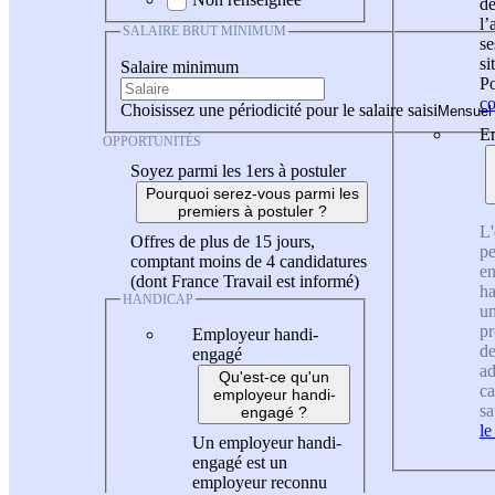
de
l
SALAIRE BRUT MINIMUM
se
si
Salaire minimum
Po
co
Choisissez une périodicité pour le salaire saisi
En
OPPORTUNITÉS
Soyez parmi les 1ers à postuler
Pourquoi serez-vous parmi les
premiers à postuler ?
L'
Offres de plus de 15 jours,
pe
comptant moins de 4 candidatures
en
(dont France Travail est informé)
ha
HANDICAP
un
pr
Employeur handi-
de
engagé
ad
Qu'est-ce qu'un
ca
employeur handi-
sa
engagé ?
le
Un employeur handi-
engagé est un
employeur reconnu