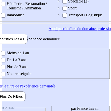
Spectacle (2)
Hôtellerie - Restauration /
Tourisme / Animation
Sport
Immobilier
Transport / Logistique
Appliquer
le filtre du domaine professi
es filtres liés à l'
Expérience
demandée
ience demandée
Moins de 1 an
De 1 à 3 ans
Plus de 3 ans
Non renseignée
er
le filtre de l'expérience demandée
Plus De
Filtres
IFICATION
par France travail,