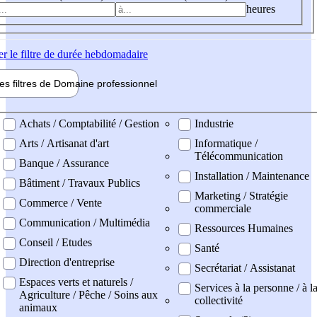
heures
er
le filtre de durée hebdomadaire
les filtres de
Domaine pro
fessionnel
ne professionel
Achats / Comptabilité / Gestion
Industrie
Arts / Artisanat d'art
Informatique /
Télécommunication
Banque / Assurance
Installation / Maintenance
Bâtiment / Travaux Publics
Marketing / Stratégie
Commerce / Vente
commerciale
Communication / Multimédia
Ressources Humaines
Conseil / Etudes
Santé
Direction d'entreprise
Secrétariat / Assistanat
Espaces verts et naturels /
Services à la personne / à l
Agriculture / Pêche / Soins aux
collectivité
animaux