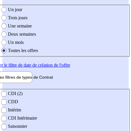
e création de l'offre
Un jour
Trois jours
Une semaine
Deux semaines
Un mois
Toutes les offres
er
le filtre de date de création de l'offre
les filtres de types de
Contrat
de contrat
CDI (2)
CDD
Intérim
CDI Intérimaire
Saisonnier