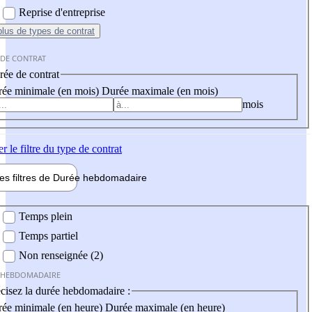
Reprise d'entreprise
plus
de types de contrat
 DE CONTRAT
ée de contrat
ée minimale (en mois)
Durée maximale (en mois)
mois
er
le filtre du type de contrat
les filtres de
Durée hebdo
madaire
 hebdomadaire
Temps plein
Temps partiel
Non renseignée (2)
 HEBDOMADAIRE
cisez la durée hebdomadaire :
ée minimale (en heure)
Durée maximale (en heure)