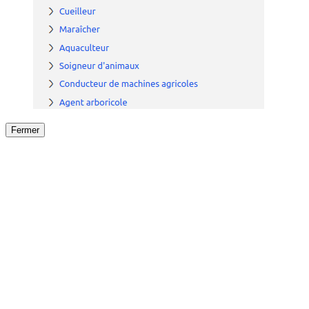
Fermer
Fermer
le détail de l'offre
/
Offre
sur
Offre précéden