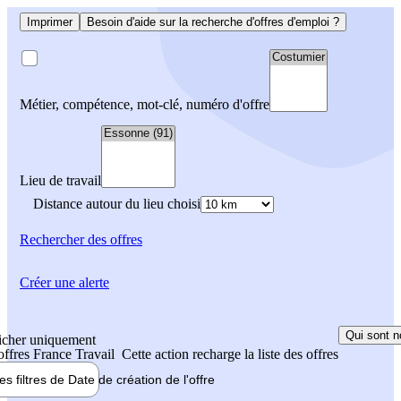
Imprimer
Besoin d'aide sur la recherche d'offres d'emploi ?
Métier, compétence, mot-clé, numéro d'offre
Lieu de travail
Distance autour du lieu choisi
Rechercher
des offres
Créer une alerte
Qui sont n
icher uniquement
 offres France Travail
Cette action recharge la liste des offres
les filtres de
Date de création
de l'offre