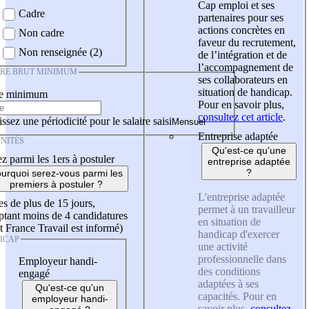
Cap emploi et ses
Cadre
partenaires pour ses
actions concrètes en
Non cadre
faveur du recrutement,
Non renseignée (2)
de l’intégration et de
l’accompagnement de
IRE BRUT MINIMUM
ses collaborateurs en
situation de handicap.
re minimum
Pour en savoir plus,
consultez cet article
.
ssez une périodicité pour le salaire saisi
Entreprise adaptée
NITÉS
Qu'est-ce qu'une
z parmi les 1ers à postuler
entreprise adaptée
?
urquoi serez-vous parmi les
premiers à postuler ?
L'entreprise adaptée
es de plus de 15 jours,
permet à un travailleur
tant moins de 4 candidatures
en situation de
t France Travail est informé)
handicap d'exercer
ICAP
une activité
professionnelle dans
Employeur handi-
des conditions
engagé
adaptées à ses
Qu'est-ce qu'un
capacités. Pour en
employeur handi-
savoir plus,
consultez