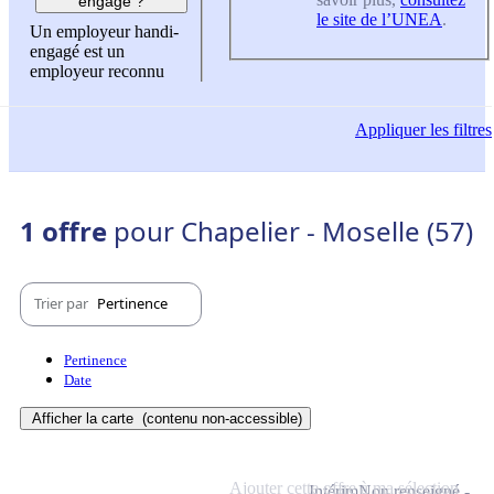
engagé ?
le site de l’UNEA
.
Un employeur handi-
engagé est un
employeur reconnu
Appliquer
les filtres
1 offre
pour Chapelier - Moselle (57)
Trier par
Pertinence
Pertinence
Date
Afficher la carte
(contenu non-accessible)
Ajouter cette offre à ma sélection
Intérim
Non renseigné