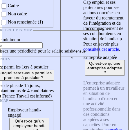
Cap emploi et ses
Cadre
partenaires pour ses
actions concrètes en
Non cadre
faveur du recrutement,
Non renseignée (1)
de l’intégration et de
l’accompagnement de
IRE BRUT MINIMUM
ses collaborateurs en
situation de handicap.
re minimum
Pour en savoir plus,
consultez cet article
.
ssez une périodicité pour le salaire saisi
Entreprise adaptée
NITÉS
Qu'est-ce qu'une
z parmi les 1ers à postuler
entreprise adaptée
?
urquoi serez-vous parmi les
premiers à postuler ?
L'entreprise adaptée
es de plus de 15 jours,
permet à un travailleur
tant moins de 4 candidatures
en situation de
t France Travail est informé)
handicap d'exercer
ICAP
une activité
professionnelle dans
Employeur handi-
des conditions
engagé
adaptées à ses
Qu'est-ce qu'un
capacités. Pour en
employeur handi-
savoir plus,
consultez