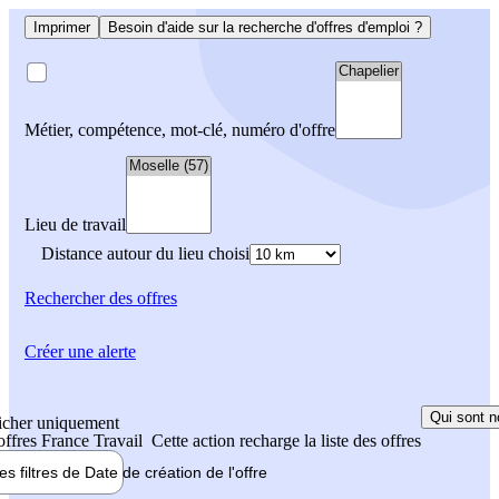
Imprimer
Besoin d'aide sur la recherche d'offres d'emploi ?
Métier, compétence, mot-clé, numéro d'offre
Lieu de travail
Distance autour du lieu choisi
Rechercher
des offres
Créer une alerte
Qui sont n
icher uniquement
 offres France Travail
Cette action recharge la liste des offres
les filtres de
Date de création
de l'offre