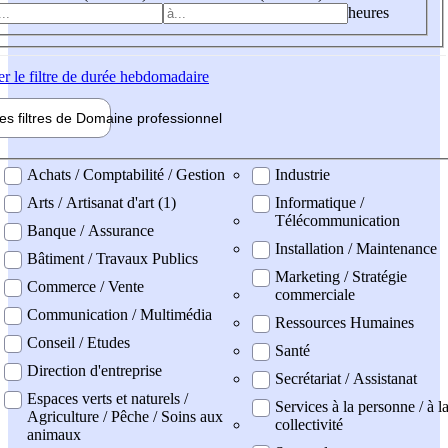
heures
er
le filtre de durée hebdomadaire
les filtres de
Domaine pro
fessionnel
ne professionel
Achats / Comptabilité / Gestion
Industrie
Arts / Artisanat d'art (1)
Informatique /
Télécommunication
Banque / Assurance
Installation / Maintenance
Bâtiment / Travaux Publics
Marketing / Stratégie
Commerce / Vente
commerciale
Communication / Multimédia
Ressources Humaines
Conseil / Etudes
Santé
Direction d'entreprise
Secrétariat / Assistanat
Espaces verts et naturels /
Services à la personne / à l
Agriculture / Pêche / Soins aux
collectivité
animaux