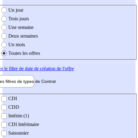
e création de l'offre
Un jour
Trois jours
Une semaine
Deux semaines
Un mois
Toutes les offres
er
le filtre de date de création de l'offre
les filtres de types de
Contrat
de contrat
CDI
CDD
Intérim (1)
CDI Intérimaire
Saisonnier