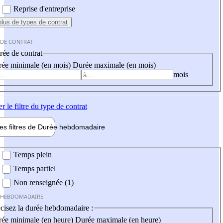
Reprise d'entreprise
plus
de types de contrat
 DE CONTRAT
ée de contrat
ée minimale (en mois)
Durée maximale (en mois)
mois
er
le filtre du type de contrat
les filtres de
Durée hebdo
madaire
 hebdomadaire
Temps plein
Temps partiel
Non renseignée (1)
 HEBDOMADAIRE
cisez la durée hebdomadaire :
ée minimale (en heure)
Durée maximale (en heure)