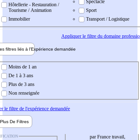
Spectacle
Hôtellerie - Restauration /
Tourisme / Animation
Sport
Immobilier
Transport / Logistique
Appliquer
le filtre du domaine professi
es filtres liés à l'
Expérience
demandée
ience demandée
Moins de 1 an
De 1 à 3 ans
Plus de 3 ans
Non renseignée
er
le filtre de l'expérience demandée
Plus De
Filtres
IFICATION
par France travail,