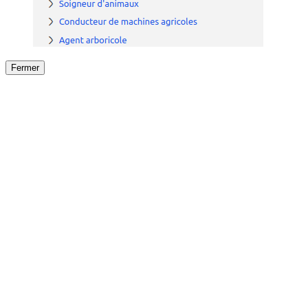
Fermer
Fermer
le détail de l'offre
/
Offre
sur
Offre précéden