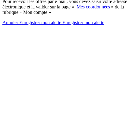
Pour recevoir les offres par e-mail, vous devez saisir votre adresse
électronique et la valider sur la page «
Mes coordonnées
» de la
rubrique « Mon compte »
Annuler
Enregistrer mon alerte
Enregistrer
mon alerte