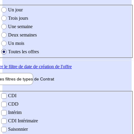
e création de l'offre
Un jour
Trois jours
Une semaine
Deux semaines
Un mois
Toutes les offres
er
le filtre de date de création de l'offre
les filtres de types de
Contrat
de contrat
CDI
CDD
Intérim
CDI Intérimaire
Saisonnier