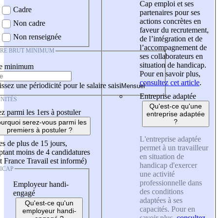
Cap emploi et ses
Cadre
partenaires pour ses
actions concrètes en
Non cadre
faveur du recrutement,
Non renseignée
de l’intégration et de
l’accompagnement de
IRE BRUT MINIMUM
ses collaborateurs en
situation de handicap.
re minimum
Pour en savoir plus,
consultez cet article
.
ssez une périodicité pour le salaire saisi
Entreprise adaptée
NITÉS
Qu'est-ce qu'une
z parmi les 1ers à postuler
entreprise adaptée
?
urquoi serez-vous parmi les
premiers à postuler ?
L'entreprise adaptée
es de plus de 15 jours,
permet à un travailleur
tant moins de 4 candidatures
en situation de
t France Travail est informé)
handicap d'exercer
ICAP
une activité
professionnelle dans
Employeur handi-
des conditions
engagé
adaptées à ses
Qu'est-ce qu'un
capacités. Pour en
employeur handi-
savoir plus,
consultez