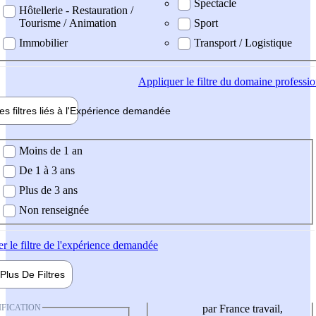
Spectacle
Hôtellerie - Restauration /
Tourisme / Animation
Sport
Immobilier
Transport / Logistique
Appliquer
le filtre du domaine professi
es filtres liés à l'
Expérience
demandée
ience demandée
Moins de 1 an
De 1 à 3 ans
Plus de 3 ans
Non renseignée
er
le filtre de l'expérience demandée
Plus De
Filtres
IFICATION
par France travail,