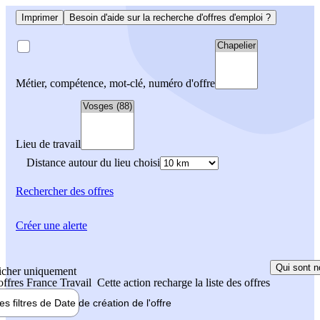
Imprimer
Besoin d'aide sur la recherche d'offres d'emploi ?
Métier, compétence, mot-clé, numéro d'offre
Lieu de travail
Distance autour du lieu choisi
Rechercher
des offres
Créer une alerte
Qui sont n
icher uniquement
 offres France Travail
Cette action recharge la liste des offres
les filtres de
Date de création
de l'offre