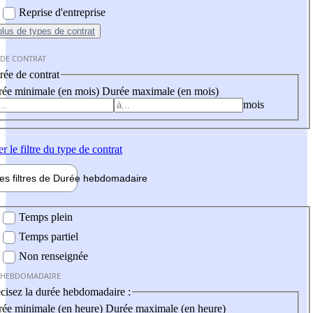
Reprise d'entreprise
plus
de types de contrat
 DE CONTRAT
ée de contrat
ée minimale (en mois)
Durée maximale (en mois)
mois
er
le filtre du type de contrat
les filtres de
Durée hebdo
madaire
 hebdomadaire
Temps plein
Temps partiel
Non renseignée
 HEBDOMADAIRE
cisez la durée hebdomadaire :
ée minimale (en heure)
Durée maximale (en heure)