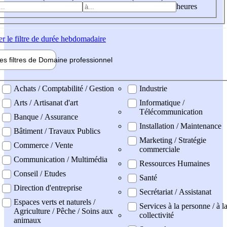
heures
er
le filtre de durée hebdomadaire
les filtres de
Domaine pro
fessionnel
ne professionel
Achats / Comptabilité / Gestion
Industrie
Arts / Artisanat d'art
Informatique /
Télécommunication
Banque / Assurance
Installation / Maintenance
Bâtiment / Travaux Publics
Marketing / Stratégie
Commerce / Vente
commerciale
Communication / Multimédia
Ressources Humaines
Conseil / Etudes
Santé
Direction d'entreprise
Secrétariat / Assistanat
Espaces verts et naturels /
Services à la personne / à l
Agriculture / Pêche / Soins aux
collectivité
animaux