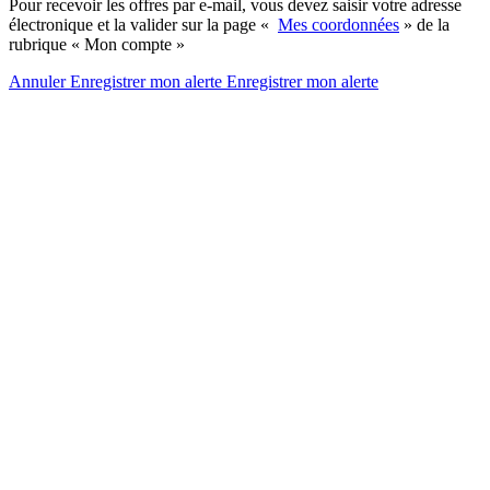
Pour recevoir les offres par e-mail, vous devez saisir votre adresse
électronique et la valider sur la page «
Mes coordonnées
» de la
rubrique « Mon compte »
Annuler
Enregistrer mon alerte
Enregistrer
mon alerte