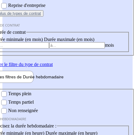
Reprise d'entreprise
plus
de types de contrat
 DE CONTRAT
ée de contrat
ée minimale (en mois)
Durée maximale (en mois)
mois
er
le filtre du type de contrat
les filtres de
Durée hebdo
madaire
 hebdomadaire
Temps plein
Temps partiel
Non renseignée
 HEBDOMADAIRE
cisez la durée hebdomadaire :
ée minimale (en heure)
Durée maximale (en heure)