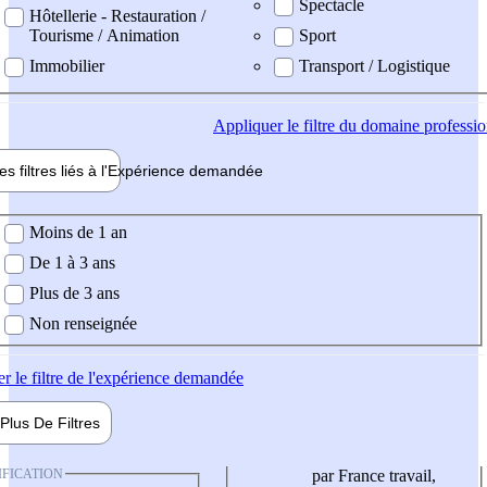
Spectacle
Hôtellerie - Restauration /
Tourisme / Animation
Sport
Immobilier
Transport / Logistique
Appliquer
le filtre du domaine professi
es filtres liés à l'
Expérience
demandée
ience demandée
Moins de 1 an
De 1 à 3 ans
Plus de 3 ans
Non renseignée
er
le filtre de l'expérience demandée
Plus De
Filtres
IFICATION
par France travail,