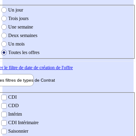
e création de l'offre
Un jour
Trois jours
Une semaine
Deux semaines
Un mois
Toutes les offres
er
le filtre de date de création de l'offre
les filtres de types de
Contrat
de contrat
CDI
CDD
Intérim
CDI Intérimaire
Saisonnier