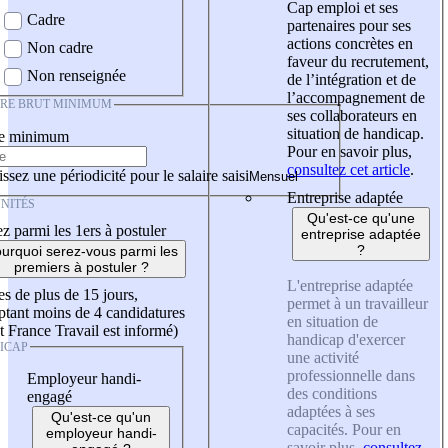
Cap emploi et ses
Cadre
partenaires pour ses
actions concrètes en
Non cadre
faveur du recrutement,
Non renseignée
de l’intégration et de
l’accompagnement de
IRE BRUT MINIMUM
ses collaborateurs en
situation de handicap.
re minimum
Pour en savoir plus,
consultez cet article
.
ssez une périodicité pour le salaire saisi
Entreprise adaptée
NITÉS
Qu'est-ce qu'une
z parmi les 1ers à postuler
entreprise adaptée
?
urquoi serez-vous parmi les
premiers à postuler ?
L'entreprise adaptée
es de plus de 15 jours,
permet à un travailleur
tant moins de 4 candidatures
en situation de
t France Travail est informé)
handicap d'exercer
ICAP
une activité
professionnelle dans
Employeur handi-
des conditions
engagé
adaptées à ses
Qu'est-ce qu'un
capacités. Pour en
employeur handi-
savoir plus,
consultez