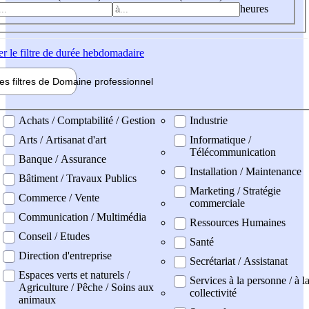
heures
er
le filtre de durée hebdomadaire
les filtres de
Domaine pro
fessionnel
ne professionel
Achats / Comptabilité / Gestion
Industrie
Arts / Artisanat d'art
Informatique /
Télécommunication
Banque / Assurance
Installation / Maintenance
Bâtiment / Travaux Publics
Marketing / Stratégie
Commerce / Vente
commerciale
Communication / Multimédia
Ressources Humaines
Conseil / Etudes
Santé
Direction d'entreprise
Secrétariat / Assistanat
Espaces verts et naturels /
Services à la personne / à l
Agriculture / Pêche / Soins aux
collectivité
animaux