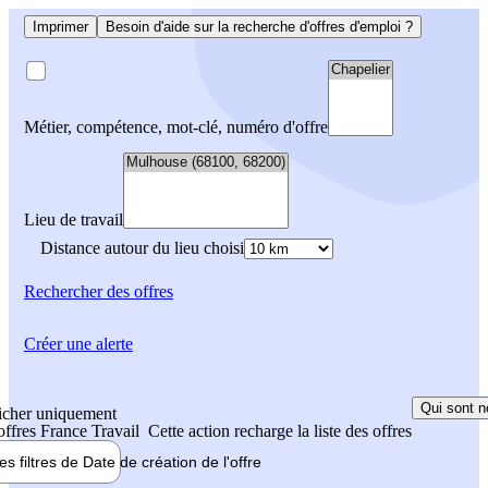
Imprimer
Besoin d'aide sur la recherche d'offres d'emploi ?
Métier, compétence, mot-clé, numéro d'offre
Lieu de travail
Distance autour du lieu choisi
Rechercher
des offres
Créer une alerte
Qui sont n
icher uniquement
 offres France Travail
Cette action recharge la liste des offres
les filtres de
Date de création
de l'offre