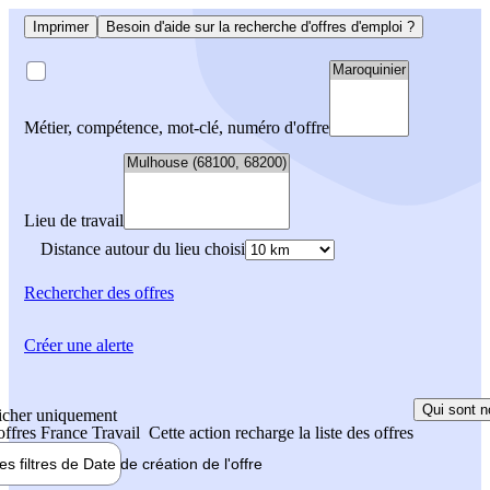
Imprimer
Besoin d'aide sur la recherche d'offres d'emploi ?
Métier, compétence, mot-clé, numéro d'offre
Lieu de travail
Distance autour du lieu choisi
Rechercher
des offres
Créer une alerte
Qui sont n
icher uniquement
 offres France Travail
Cette action recharge la liste des offres
les filtres de
Date de création
de l'offre