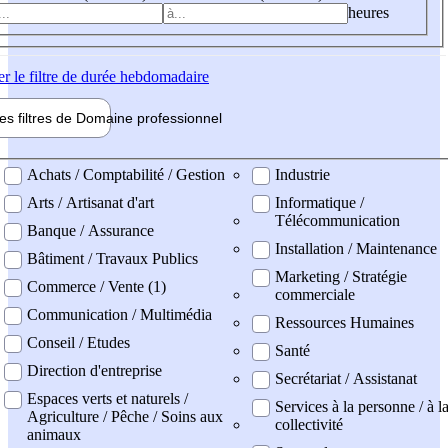
heures
er
le filtre de durée hebdomadaire
les filtres de
Domaine pro
fessionnel
ne professionel
Achats / Comptabilité / Gestion
Industrie
Arts / Artisanat d'art
Informatique /
Télécommunication
Banque / Assurance
Installation / Maintenance
Bâtiment / Travaux Publics
Marketing / Stratégie
Commerce / Vente (1)
commerciale
Communication / Multimédia
Ressources Humaines
Conseil / Etudes
Santé
Direction d'entreprise
Secrétariat / Assistanat
Espaces verts et naturels /
Services à la personne / à l
Agriculture / Pêche / Soins aux
collectivité
animaux