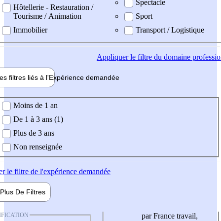
Spectacle
Hôtellerie - Restauration /
Tourisme / Animation
Sport
Immobilier
Transport / Logistique
Appliquer
le filtre du domaine professi
es filtres liés à l'
Expérience
demandée
ience demandée
Moins de 1 an
De 1 à 3 ans (1)
Plus de 3 ans
Non renseignée
er
le filtre de l'expérience demandée
Plus De
Filtres
IFICATION
par France travail,