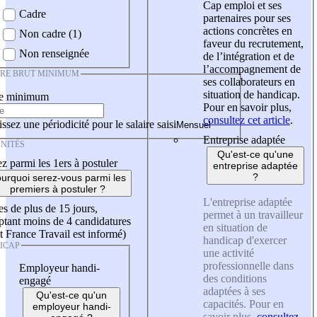
Cap emploi et ses
Cadre
partenaires pour ses
actions concrètes en
Non cadre (1)
faveur du recrutement,
Non renseignée
de l’intégration et de
l’accompagnement de
IRE BRUT MINIMUM
ses collaborateurs en
situation de handicap.
re minimum
Pour en savoir plus,
consultez cet article
.
ssez une périodicité pour le salaire saisi
Entreprise adaptée
NITÉS
Qu'est-ce qu'une
z parmi les 1ers à postuler
entreprise adaptée
?
urquoi serez-vous parmi les
premiers à postuler ?
L'entreprise adaptée
es de plus de 15 jours,
permet à un travailleur
tant moins de 4 candidatures
en situation de
t France Travail est informé)
handicap d'exercer
ICAP
une activité
professionnelle dans
Employeur handi-
des conditions
engagé
adaptées à ses
Qu'est-ce qu'un
capacités. Pour en
employeur handi-
savoir plus,
consultez