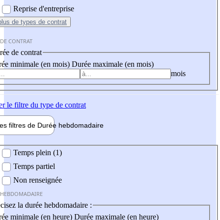
Reprise d'entreprise
plus
de types de contrat
 DE CONTRAT
ée de contrat
ée minimale (en mois)
Durée maximale (en mois)
mois
er
le filtre du type de contrat
les filtres de
Durée hebdo
madaire
 hebdomadaire
Temps plein (1)
Temps partiel
Non renseignée
 HEBDOMADAIRE
cisez la durée hebdomadaire :
ée minimale (en heure)
Durée maximale (en heure)