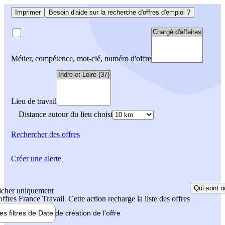
Imprimer
Besoin d'aide sur la recherche d'offres d'emploi ?
Métier, compétence, mot-clé, numéro d'offre
Lieu de travail
Distance autour du lieu choisi
Rechercher
des offres
Créer une alerte
Qui sont n
icher uniquement
 offres France Travail
Cette action recharge la liste des offres
les filtres de
Date de création
de l'offre