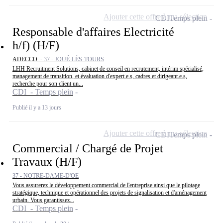
Ajouter cette offre à ma sélection
CDI
Temps plein
Responsable d'affaires Electricité
h/f) (H/F)
ADECCO -
37 - JOUÉ-LÈS-TOURS
LHH Recruitment Solutions, cabinet de conseil en recrutement, intérim spécialisé,
management de transition, et évaluation d'expert.e.s, cadres et dirigeant.e.s,
recherche pour son client un...
CDI - Temps plein
Publié il y a 13 jours
Ajouter cette offre à ma sélection
CDI
Temps plein
Commercial / Chargé de Projet
Travaux (H/F)
37 - NOTRE-DAME-D'OE
Vous assurerez le développement commercial de l'entreprise ainsi que le pilotage
stratégique, technique et opérationnel des projets de signalisation et d'aménagement
urbain. Vous garantissez...
CDI - Temps plein