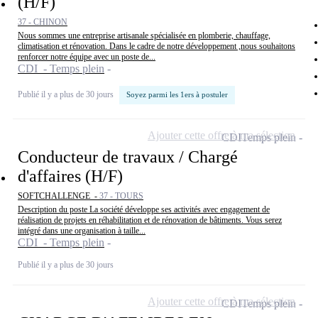
(H/F)
37 - CHINON
Nous sommes une entreprise artisanale spécialisée en plomberie, chauffage,
climatisation et rénovation. Dans le cadre de notre développement ,nous souhaitons
renforcer notre équipe avec un poste de...
CDI - Temps plein
Publié il y a plus de 30 jours
Soyez parmi les 1ers à postuler
Ajouter cette offre à ma sélection
CDI
Temps plein
Conducteur de travaux / Chargé
d'affaires (H/F)
SOFTCHALLENGE -
37 - TOURS
Description du poste La société développe ses activités avec engagement de
réalisation de projets en réhabilitation et de rénovation de bâtiments. Vous serez
intégré dans une organisation à taille...
CDI - Temps plein
Publié il y a plus de 30 jours
Ajouter cette offre à ma sélection
CDI
Temps plein