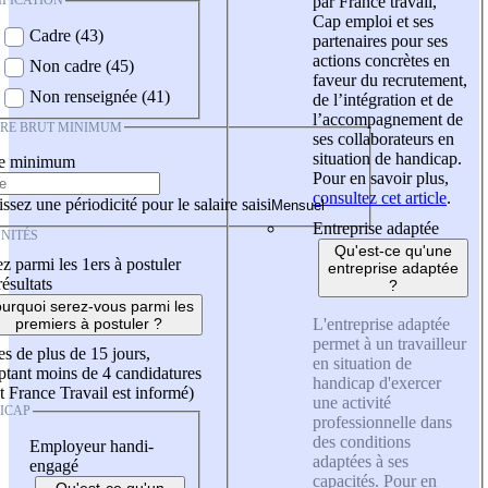
IFICATION
par France travail,
Cap emploi et ses
Cadre (43)
partenaires pour ses
actions concrètes en
Non cadre (45)
faveur du recrutement,
Non renseignée (41)
de l’intégration et de
l’accompagnement de
IRE BRUT MINIMUM
ses collaborateurs en
situation de handicap.
re minimum
Pour en savoir plus,
consultez cet article
.
ssez une périodicité pour le salaire saisi
Entreprise adaptée
NITÉS
Qu'est-ce qu'une
z parmi les 1ers à postuler
entreprise adaptée
résultats
?
urquoi serez-vous parmi les
L'entreprise adaptée
premiers à postuler ?
permet à un travailleur
es de plus de 15 jours,
en situation de
tant moins de 4 candidatures
handicap d'exercer
t France Travail est informé)
une activité
ICAP
professionnelle dans
des conditions
Employeur handi-
adaptées à ses
engagé
capacités. Pour en
Qu'est-ce qu'un