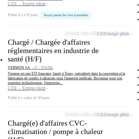
CDI - Temps plein
Publié il y a 19 jours
Soyez parmi les 1ers à postuler
Ajouter cette offre à ma sélection
CDI
Temps plein
Chargé / Chargée d'affaires
réglementaires en industrie de
santé (H/F)
VERMON SA -
37 - TOURS
Vermon est une ETI française, basée à Tours, spécialisée dans la conception et la
fabrication de sondes à ultrasons pour l'imagerie médicale. Reconnue pour son
expertise technologique, l'entreprise...
CDI - Temps plein
Publié il y a plus de 30 jours
Ajouter cette offre à ma sélection
CDI
Temps plein
Chargé(e) d'affaires CVC-
climatisation / pompe à chaleur