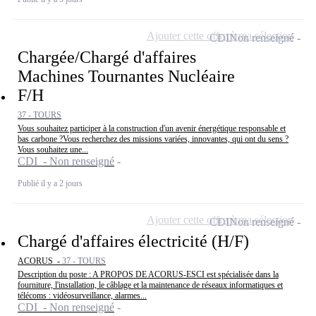
Ajouter cette offre à ma sélection
CDI
Non renseigné
Chargée/Chargé d'affaires
Machines Tournantes Nucléaire
F/H
37 - TOURS
Vous souhaitez participer à la construction d'un avenir énergétique responsable et
bas carbone ?Vous recherchez des missions variées, innovantes, qui ont du sens ?
Vous souhaitez une...
CDI - Non renseigné
Publié il y a 2 jours
Ajouter cette offre à ma sélection
CDI
Non renseigné
Chargé d'affaires électricité (H/F)
ACORUS -
37 - TOURS
Description du poste : A PROPOS DE ACORUS-ESCI est spécialisée dans la
fourniture, l'installation, le câblage et la maintenance de réseaux informatiques et
télécoms : vidéosurveillance, alarmes...
CDI - Non renseigné