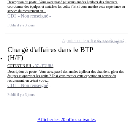
Description du poste : Vous avez passé plusieurs années à piloter des chantiers,
coordonner des équipes et maîtriser les coûts ? Et si vous mettiez cette expérience au
service du recrutement en...
CDI - Non renseigné
Publié il y a 3 jours
Ajouter cette offre à ma sélection
CDI
Non renseigné
Chargé d'affaires dans le BTP
(H/F)
COTENTIN RH -
37 - TOURS
Description du poste : Vous avez passé des années à piloter des chantiers, gérer des
équipes et optimiser les coûts ? Et si vous mettiez cette expertise au service du
recrutement, en créant votre...
CDI - Non renseigné
Publié il y a 3 jours
Afficher les 20 offres suivantes