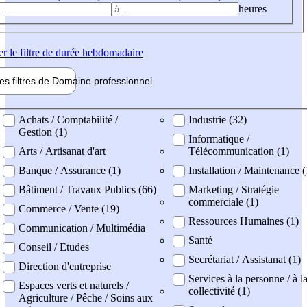
heures
er
le filtre de durée hebdomadaire
les filtres de
Domaine pro
fessionnel
ne professionel
Achats / Comptabilité /
Industrie (32)
Gestion (1)
Informatique /
Arts / Artisanat d'art
Télécommunication (1)
Banque / Assurance (1)
Installation / Maintenance (
Bâtiment / Travaux Publics (66)
Marketing / Stratégie
commerciale (1)
Commerce / Vente (19)
Ressources Humaines (1)
Communication / Multimédia
Santé
Conseil / Etudes
Secrétariat / Assistanat (1)
Direction d'entreprise
Services à la personne / à l
Espaces verts et naturels /
collectivité (1)
Agriculture / Pêche / Soins aux