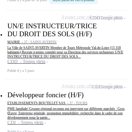
Soyez parmi les 1ers à postuler
Ajouter cette offre à ma sélection
CDD
Temps plein
UN/E INSTRUCTEUR/TRICE
DU DROIT DES SOLS (H/F)
MAIRIE -
37 - SAINT-AVERTIN
La Ville de SAINT-AVERTIN Membre de Tours Métropole Val-de-Loire (15 318
habitants) Recrute à temps complet pour sa Direction des services techniques UN/E
INSTRUCTEUR/TRICE DU DROIT DES SOLS...
CDD - Temps plein
Publié il y a 5 jours
Ajouter cette offre à ma sélection
CDI
Temps plein
Développeur foncier (H/F)
ETABLISSEMENTS BOUTILLET SAS -
37 - TOURS
PME familiale/ Groupe régional reconnu qui intervient sur différents marchés : Gros
Œuvre, Entreprise générale, promotion immobilière. recherche dans le cadre de son
développement pour la partie...
CDI - Temps plein
Publié il y a 9 jours