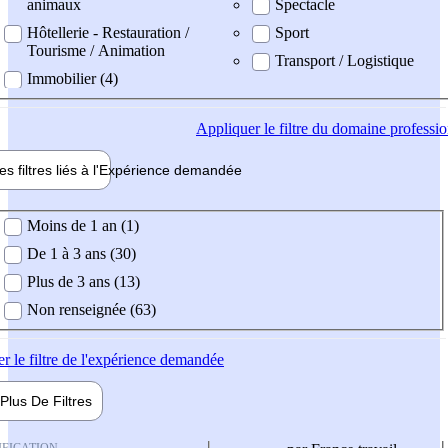
animaux
Spectacle
Hôtellerie - Restauration /
Sport
Tourisme / Animation
Transport / Logistique
Immobilier (4)
Appliquer
le filtre du domaine professi
es filtres liés à l'
Expérience
demandée
ience demandée
Moins de 1 an (1)
De 1 à 3 ans (30)
Plus de 3 ans (13)
Non renseignée (63)
er
le filtre de l'expérience demandée
Plus De
Filtres