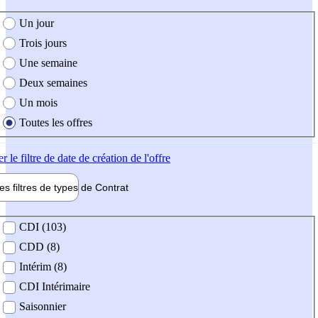
e création de l'offre
Un jour
Trois jours
Une semaine
Deux semaines
Un mois
Toutes les offres
er
le filtre de date de création de l'offre
les filtres de types de
Contrat
de contrat
CDI (103)
CDD (8)
Intérim (8)
CDI Intérimaire
Saisonnier