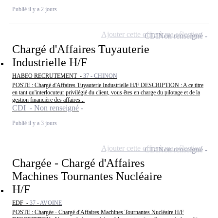
Publié il y a 2 jours
Ajouter cette offre à ma sélection
CDI
Non renseigné
Chargé d'Affaires Tuyauterie
Industrielle H/F
HABEO RECRUTEMENT -
37 - CHINON
POSTE : Chargé d'Affaires Tuyauterie Industrielle H/F DESCRIPTION : A ce titre
en tant qu'interlocuteur privilégié du client, vous êtes en charge du pilotage et de la
gestion financière des affaires...
CDI - Non renseigné
Publié il y a 3 jours
Ajouter cette offre à ma sélection
CDI
Non renseigné
Chargée - Chargé d'Affaires
Machines Tournantes Nucléaire
H/F
EDF -
37 - AVOINE
POSTE : Chargée - Chargé d'Affaires Machines Tournantes Nucléaire H/F