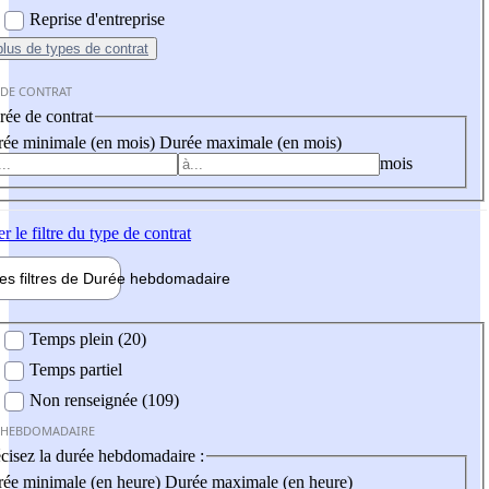
Reprise d'entreprise
plus
de types de contrat
 DE CONTRAT
ée de contrat
ée minimale (en mois)
Durée maximale (en mois)
mois
er
le filtre du type de contrat
les filtres de
Durée hebdo
madaire
 hebdomadaire
Temps plein (20)
Temps partiel
Non renseignée (109)
 HEBDOMADAIRE
cisez la durée hebdomadaire :
ée minimale (en heure)
Durée maximale (en heure)