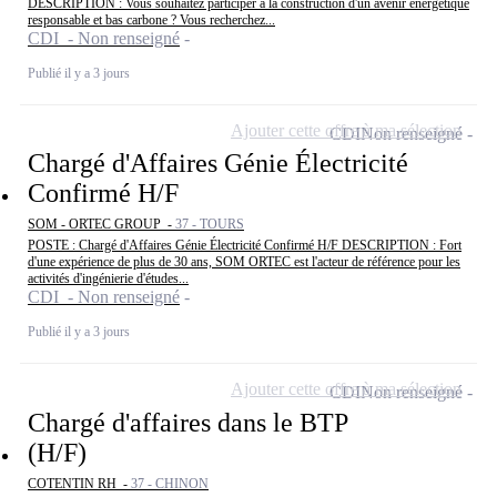
DESCRIPTION : Vous souhaitez participer à la construction d'un avenir énergétique
responsable et bas carbone ? Vous recherchez...
CDI - Non renseigné
Publié il y a 3 jours
Ajouter cette offre à ma sélection
CDI
Non renseigné
Chargé d'Affaires Génie Électricité
Confirmé H/F
SOM - ORTEC GROUP -
37 - TOURS
POSTE : Chargé d'Affaires Génie Électricité Confirmé H/F DESCRIPTION : Fort
d'une expérience de plus de 30 ans, SOM ORTEC est l'acteur de référence pour les
activités d'ingénierie d'études...
CDI - Non renseigné
Publié il y a 3 jours
Ajouter cette offre à ma sélection
CDI
Non renseigné
Chargé d'affaires dans le BTP
(H/F)
COTENTIN RH -
37 - CHINON