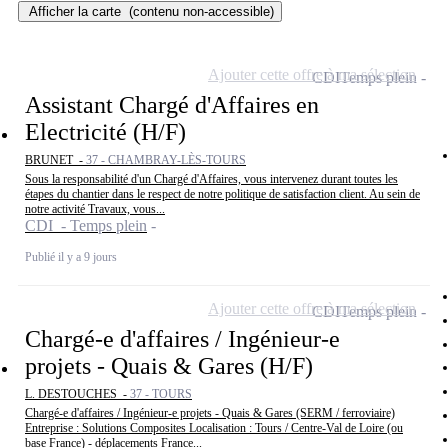
Afficher la carte
(contenu non-accessible)
Ajouter cette offre à ma sélection
CDI
Temps plein
Assistant Chargé d'Affaires en
Electricité (H/F)
BRUNET -
37 - CHAMBRAY-LÈS-TOURS
Sous la responsabilité d'un Chargé d'Affaires, vous intervenez durant toutes les
étapes du chantier dans le respect de notre politique de satisfaction client. Au sein de
notre activité Travaux, vous...
CDI - Temps plein
Publié il y a 9 jours
Ajouter cette offre à ma sélection
CDI
Temps plein
Chargé-e d'affaires / Ingénieur-e
projets - Quais & Gares (H/F)
L. DESTOUCHES -
37 - TOURS
Chargé-e d'affaires / Ingénieur-e projets - Quais & Gares (SERM / ferroviaire)
Entreprise : Solutions Composites Localisation : Tours / Centre-Val de Loire (ou
base France) - déplacements France...