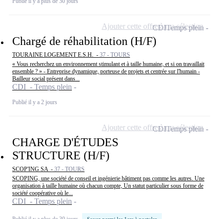
Publié il y a plus de 30 jours
Ajouter cette offre à ma sélection
CDI
Temps plein
Chargé de réhabilitation (H/F)
TOURAINE LOGEMENT E.S.H. -
37 - TOURS
« Vous recherchez un environnement stimulant et à taille humaine, et si on travaillait
ensemble ? » - Entreprise dynamique, porteuse de projets et centrée sur l'humain -
Bailleur social présent dans...
CDI - Temps plein
Publié il y a 2 jours
Ajouter cette offre à ma sélection
CDI
Temps plein
CHARGE D'ÉTUDES
STRUCTURE (H/F)
SCOP'ING SA -
37 - TOURS
SCOPING, une société de conseil et ingénierie bâtiment pas comme les autres. Une
organisation à taille humaine où chacun compte, Un statut particulier sous forme de
société coopérative où le...
CDI - Temps plein
Publié il y a plus de 30 jours