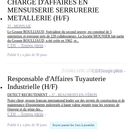
CHARGE D'AFFAIRES EN
MENSUISERIE SERRURERIE
METALLERIE (H/F)
37 - MONNAIE
Le Groupe ROULLIAUD, Spécialiste du second oeuvre, est constitué de 5
entreprises et regroupe près de 220 collaborateurs. La Société MOUNIER fait partie
du Groupe ROULLIAUD, a été créée en 1962, et...
CDI - Temps plein
Publié il y a plus de 30 jours
Ajouter cette offre à ma sélection
CDI
Temps plein
Responsable d'Affaires Tuyauterie
Industrielle (H/F)
DETECT RECRUTEMENT -
37 - BEAUMONT-EN-VÉRON
Notre client, groupe français international leader sur des projets de construction et de
maintenance d'équipements industriels à haute valeur ajoutée pour les secteurs de
l'énergie et du génie des...
CDI - Temps plein
Publié il y a plus de 30 jours
Soyez parmi les 1ers à postuler