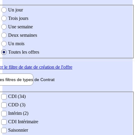
e création de l'offre
Un jour
Trois jours
Une semaine
Deux semaines
Un mois
Toutes les offres
er
le filtre de date de création de l'offre
les filtres de types de
Contrat
de contrat
CDI (34)
CDD (3)
Intérim (2)
CDI Intérimaire
Saisonnier