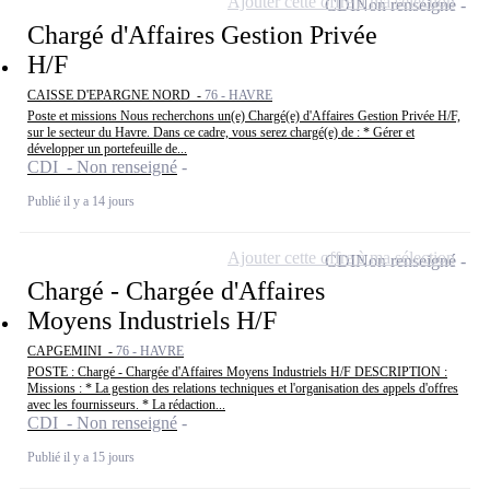
Ajouter cette offre à ma sélection
CDI
Non renseigné
Chargé d'Affaires Gestion Privée
H/F
CAISSE D'EPARGNE NORD -
76 - HAVRE
Poste et missions Nous recherchons un(e) Chargé(e) d'Affaires Gestion Privée H/F,
sur le secteur du Havre. Dans ce cadre, vous serez chargé(e) de : * Gérer et
développer un portefeuille de...
CDI - Non renseigné
Publié il y a 14 jours
Ajouter cette offre à ma sélection
CDI
Non renseigné
Chargé - Chargée d'Affaires
Moyens Industriels H/F
CAPGEMINI -
76 - HAVRE
POSTE : Chargé - Chargée d'Affaires Moyens Industriels H/F DESCRIPTION :
Missions : * La gestion des relations techniques et l'organisation des appels d'offres
avec les fournisseurs. * La rédaction...
CDI - Non renseigné
Publié il y a 15 jours