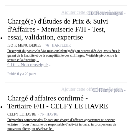
Ajouter cette offre à ma sélection
CDI
Non renseigné
Chargé(e) d'Études de Prix & Suivi
d'Affaires - Menuiserie F/H - Test,
essai, validation, expertise
ISO-K MENUISERIES -
76 - HARFLEUR
Descriptif du poste:\n\n Vos missions\nIntégré(e) au bureau d'études, vous êtes le
garant de la fiabilité et de la compétitivité des chiffrages. Véritable pivot entre le
terrain et la direction,...
CDI - Non renseigné
Publié il y a 29 jours
Ajouter cette offre à ma sélection
CDI
Temps plein
Chargé d'affaires confirmé -
Tertiaire F/H - CELFY LE HAVRE
CELFY LE HAVRE -
76 - HAVRE
Démarches commerciales En tant que chargé d’affaires appartenant au secteur
tertiaire : - Sous l’autorité du responsable d’activité tertiaire, tu prospecteras de
nouveaux clients; tu révèleras le...