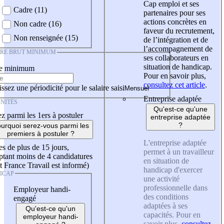
Cap emploi et ses
Cadre (11)
partenaires pour ses
actions concrètes en
Non cadre (16)
faveur du recrutement,
Non renseignée (15)
de l’intégration et de
l’accompagnement de
IRE BRUT MINIMUM
ses collaborateurs en
situation de handicap.
re minimum
Pour en savoir plus,
consultez cet article
.
ssez une périodicité pour le salaire saisi
Entreprise adaptée
NITÉS
Qu'est-ce qu'une
z parmi les 1ers à postuler
entreprise adaptée
?
urquoi serez-vous parmi les
premiers à postuler ?
L'entreprise adaptée
es de plus de 15 jours,
permet à un travailleur
tant moins de 4 candidatures
en situation de
t France Travail est informé)
handicap d'exercer
ICAP
une activité
professionnelle dans
Employeur handi-
des conditions
engagé
adaptées à ses
Qu'est-ce qu'un
capacités. Pour en
employeur handi-
savoir plus,
consultez