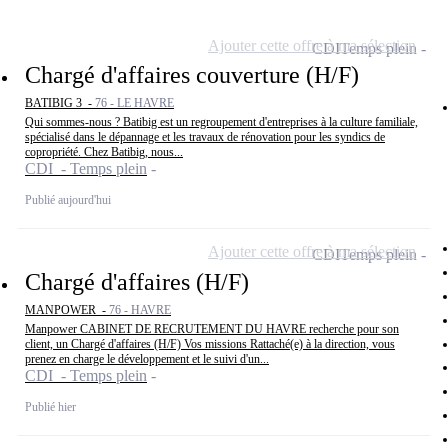
Ajouter cette offre à ma sélection
CDI
Temps plein
Chargé d'affaires couverture (H/F)
BATIBIG 3 -
76 - LE HAVRE
Qui sommes-nous ? Batibig est un regroupement d'entreprises à la culture familiale,
spécialisé dans le dépannage et les travaux de rénovation pour les syndics de
copropriété. Chez Batibig, nous...
CDI - Temps plein
Publié aujourd'hui
Ajouter cette offre à ma sélection
CDI
Temps plein
Chargé d'affaires (H/F)
MANPOWER -
76 - HAVRE
Manpower CABINET DE RECRUTEMENT DU HAVRE recherche pour son
client, un Chargé d'affaires (H/F) Vos missions Rattaché(e) à la direction, vous
prenez en charge le développement et le suivi d'un...
CDI - Temps plein
Publié hier