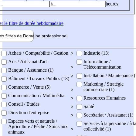
heures
er
le filtre de durée hebdomadaire
les filtres de
Domaine pro
fessionnel
ne professionel
Achats / Comptabilité / Gestion
Industrie (13)
Arts / Artisanat d'art
Informatique /
Télécommunication
Banque / Assurance (1)
Installation / Maintenance (
Bâtiment / Travaux Publics (18)
Marketing / Stratégie
Commerce / Vente (5)
commerciale (1)
Communication / Multimédia
Ressources Humaines
Conseil / Etudes
Santé
Direction d'entreprise
Secrétariat / Assistanat (1)
Espaces verts et naturels /
Services à la personne / à l
Agriculture / Pêche / Soins aux
collectivité (1)
animaux