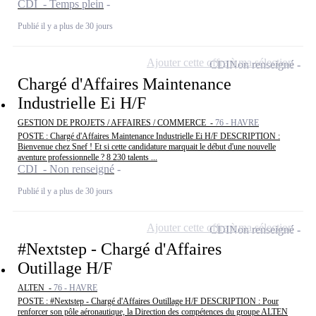
CDI - Temps plein
Publié il y a plus de 30 jours
Ajouter cette offre à ma sélection
CDI
Non renseigné
Chargé d'Affaires Maintenance
Industrielle Ei H/F
GESTION DE PROJETS / AFFAIRES / COMMERCE -
76 - HAVRE
POSTE : Chargé d'Affaires Maintenance Industrielle Ei H/F DESCRIPTION :
Bienvenue chez Snef ! Et si cette candidature marquait le début d'une nouvelle
aventure professionnelle ? 8 230 talents ...
CDI - Non renseigné
Publié il y a plus de 30 jours
Ajouter cette offre à ma sélection
CDI
Non renseigné
#Nextstep - Chargé d'Affaires
Outillage H/F
ALTEN -
76 - HAVRE
POSTE : #Nextstep - Chargé d'Affaires Outillage H/F DESCRIPTION : Pour
renforcer son pôle aéronautique, la Direction des compétences du groupe ALTEN