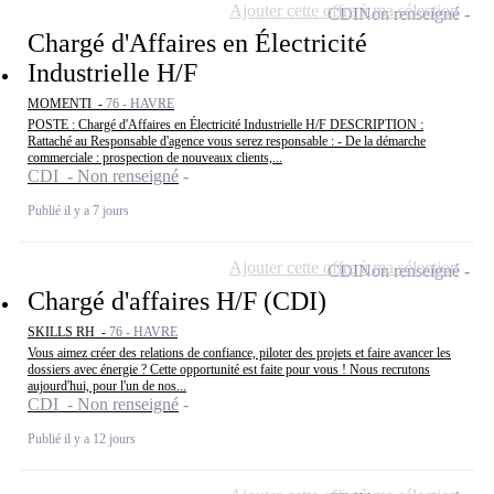
Ajouter cette offre à ma sélection
CDI
Non renseigné
Chargé d'Affaires en Électricité
Industrielle H/F
MOMENTI -
76 - HAVRE
POSTE : Chargé d'Affaires en Électricité Industrielle H/F DESCRIPTION :
Rattaché au Responsable d'agence vous serez responsable : - De la démarche
commerciale : prospection de nouveaux clients,...
CDI - Non renseigné
Publié il y a 7 jours
Ajouter cette offre à ma sélection
CDI
Non renseigné
Chargé d'affaires H/F (CDI)
SKILLS RH -
76 - HAVRE
Vous aimez créer des relations de confiance, piloter des projets et faire avancer les
dossiers avec énergie ? Cette opportunité est faite pour vous ! Nous recrutons
aujourd'hui, pour l'un de nos...
CDI - Non renseigné
Publié il y a 12 jours