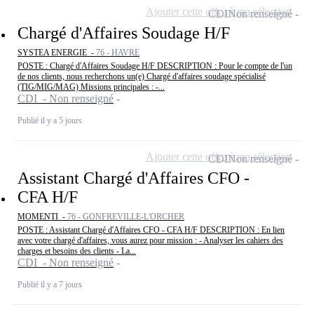
Ajouter cette offre à ma sélection
CDI
Non renseigné
Chargé d'Affaires Soudage H/F
SYSTEA ENERGIE -
76 - HAVRE
POSTE : Chargé d'Affaires Soudage H/F DESCRIPTION : Pour le compte de l'un
de nos clients, nous recherchons un(e) Chargé d'affaires soudage spécialisé
(TIG/MIG/MAG) Missions principales : -...
CDI - Non renseigné
Publié il y a 5 jours
Ajouter cette offre à ma sélection
CDI
Non renseigné
Assistant Chargé d'Affaires CFO -
CFA H/F
MOMENTI -
76 - GONFREVILLE-L'ORCHER
POSTE : Assistant Chargé d'Affaires CFO - CFA H/F DESCRIPTION : En lien
avec votre chargé d'affaires, vous aurez pour mission : - Analyser les cahiers des
charges et besoins des clients - La...
CDI - Non renseigné
Publié il y a 7 jours