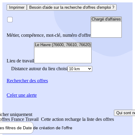
Imprimer
Besoin d'aide sur la recherche d'offres d'emploi ?
Métier, compétence, mot-clé, numéro d'offre
Lieu de travail
Distance autour du lieu choisi
Rechercher
des offres
Créer une alerte
Qui sont n
icher uniquement
 offres France Travail
Cette action recharge la liste des offres
les filtres de
Date de création
de l'offre