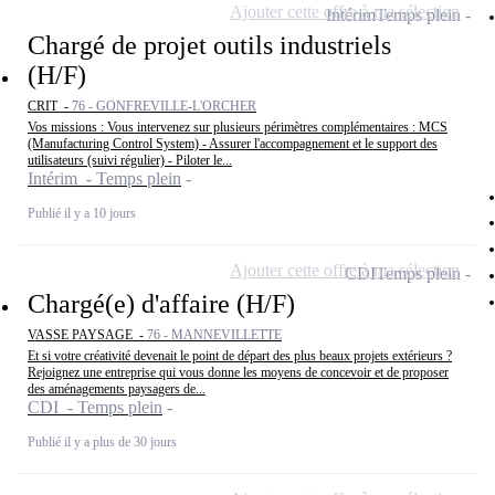
Ajouter cette offre à ma sélection
Intérim
Temps plein
Chargé de projet outils industriels
(H/F)
CRIT -
76 - GONFREVILLE-L'ORCHER
Vos missions : Vous intervenez sur plusieurs périmètres complémentaires : MCS
(Manufacturing Control System) - Assurer l'accompagnement et le support des
utilisateurs (suivi régulier) - Piloter le...
Intérim - Temps plein
Publié il y a 10 jours
Ajouter cette offre à ma sélection
CDI
Temps plein
Chargé(e) d'affaire (H/F)
VASSE PAYSAGE -
76 - MANNEVILLETTE
Et si votre créativité devenait le point de départ des plus beaux projets extérieurs ?
Rejoignez une entreprise qui vous donne les moyens de concevoir et de proposer
des aménagements paysagers de...
CDI - Temps plein
Publié il y a plus de 30 jours