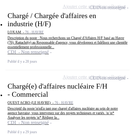
Ajouter cette offre à ma sélection
CDI
Non renseigné
Chargé / Chargée d'affaires en
industrie (H/F)
LOXAM -
76 - HAVRE
Description du poste : Nous recherchons un Chargé d'Affaires H/F basé au Havre
(76). Rattaché(e) au Responsable d'agence, vous développez et fidélisez une clientèle
essentiellement professionnelle...
CDI - Non renseigné
Publié il y a 28 jours
Ajouter cette offre à ma sélection
CDI
Non renseigné
Chargé(e) d'affaires nucléaire F/H
- Commercial
OUEST ACRO (LE HAVRE) -
76 - HAVRE
Descriptif du poste:\n\nEn tant que chargé d'affaires nucléaire au sein de notre
agence havraise, vous intervenez sur des projets techniques et variés. \n \n*
Analyser les projets \n* Rédiger la...
CDI - Non renseigné
Publié il y a 29 jours