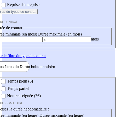
Reprise d'entreprise
plus
de types de contrat
 DE CONTRAT
ée de contrat
ée minimale (en mois)
Durée maximale (en mois)
mois
er
le filtre du type de contrat
les filtres de
Durée hebdo
madaire
 hebdomadaire
Temps plein (6)
Temps partiel
Non renseignée (36)
 HEBDOMADAIRE
cisez la durée hebdomadaire :
ée minimale (en heure)
Durée maximale (en heure)