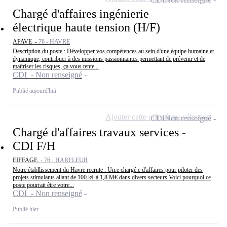
Chargé d'affaires ingénierie
électrique haute tension (H/F)
APAVE -
76 - HAVRE
Description du poste : Développer vos compétences au sein d'une équipe humaine et
dynamique, contribuer à des missions passionnantes permettant de prévenir et de
maîtriser les risques, ça vous tente...
CDI - Non renseigné
Publié aujourd'hui
Ajouter cette offre à ma sélection
CDI
Non renseigné
Chargé d'affaires travaux services -
CDI F/H
EIFFAGE -
76 - HARFLEUR
Notre établlissement du Havre recrute : Un.e chargé.e d'affaires pour piloter des
projets stimulants allant de 100 k€ à 1,8 M€ dans divers secteurs Voici pourquoi ce
poste pourrait être votre...
CDI - Non renseigné
Publié hier