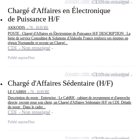
Ajouter cette offre à ma sélection
CDI
Non renseigné
Chargé d'Affaires en Électronique
de Puissance H/F
AKKODIS -
76 - HAVRE
POSTE : Chargé d'Affaires en Électronique de Puissance H/F DESCRIPTION : La
ligne de service Consulting & Solutions d'Akkodis France renforce ses équipes en
région Normandie et recrute un Chargé...
CDI - Non renseigné
Publié aujourd'hui
Ajouter cette offre à ma sélection
CDI
Non renseigné
Chargé d'Affaires Sédentaire (H/F)
LE CABRH -
76 - HAVRE
Description du poste : Entreprise : Le CabRH , cabinet de recrutement et d'approche
directe, recrute pour son client, un Chargé d'Affaires Sédentaire H/F en CDI. Détails
du poste : Dans le cadre...
CDI - Non renseigné
Publié aujourd'hui
Ajouter cette offre à ma sélection
CDI
Non renseigné