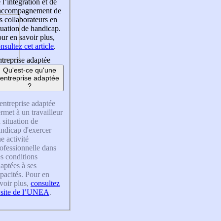
 l’intégration et de
’accompagnement de
s collaborateurs en
tuation de handicap.
ur en savoir plus,
nsultez cet article
.
treprise adaptée
Qu'est-ce qu'une
entreprise adaptée
?
entreprise adaptée
rmet à un travailleur
 situation de
ndicap d'exercer
e activité
ofessionnelle dans
s conditions
aptées à ses
pacités. Pour en
voir plus,
consultez
 site de l’UNEA
.