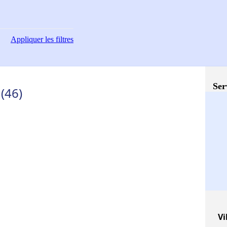
Appliquer
les filtres
Ser
 (46)
Vi