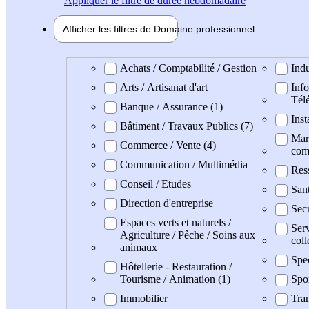
Appliquer
le filtre de durée hebdomadaire
Afficher les filtres de
Domaine pro
fessionnel
Domaine professionel
Achats / Comptabilité / Gestion
Indu
Arts / Artisanat d'art
Info
Tél
Banque / Assurance (1)
Inst
Bâtiment / Travaux Publics (7)
Mark
Commerce / Vente (4)
com
Communication / Multimédia
Res
Conseil / Etudes
San
Direction d'entreprise
Secr
Espaces verts et naturels /
Serv
Agriculture / Pêche / Soins aux
coll
animaux
Spe
Hôtellerie - Restauration /
Tourisme / Animation (1)
Spo
Immobilier
Tran