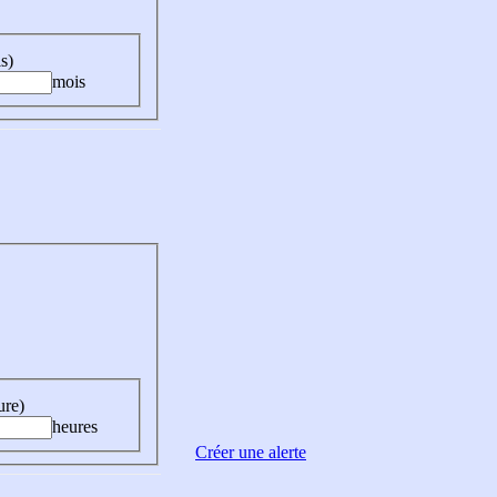
s)
mois
ure)
heures
Créer une alerte