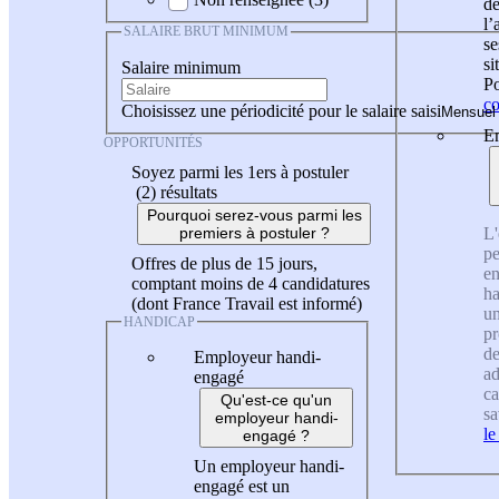
de
l
SALAIRE BRUT MINIMUM
se
si
Salaire minimum
Po
co
Choisissez une périodicité pour le salaire saisi
En
OPPORTUNITÉS
Soyez parmi les 1ers à postuler
(2)
résultats
Pourquoi serez-vous parmi les
L'
premiers à postuler ?
pe
Offres de plus de 15 jours,
en
comptant moins de 4 candidatures
ha
(dont France Travail est informé)
un
HANDICAP
pr
de
Employeur handi-
ad
engagé
ca
Qu'est-ce qu'un
sa
employeur handi-
le
engagé ?
Un employeur handi-
engagé est un