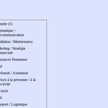
strie (1)
rmatique /
écommunication
allation / Maintenance
eting / Stratégie
merciale
sources Humaines
té
étariat / Assistanat
ices à la personne / à la
ectivité
ctacle
rt
sport / Logistique