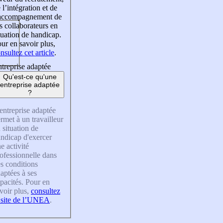
 l’intégration et de
’accompagnement de
s collaborateurs en
tuation de handicap.
ur en savoir plus,
nsultez cet article
.
treprise adaptée
Qu'est-ce qu'une
entreprise adaptée
?
entreprise adaptée
rmet à un travailleur
 situation de
ndicap d'exercer
e activité
ofessionnelle dans
s conditions
aptées à ses
pacités. Pour en
voir plus,
consultez
 site de l’UNEA
.