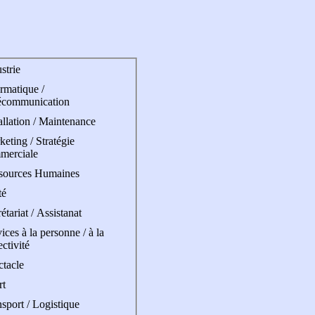
strie
rmatique /
écommunication
allation / Maintenance
eting / Stratégie
merciale
sources Humaines
té
étariat / Assistanat
ices à la personne / à la
ectivité
ctacle
rt
sport / Logistique