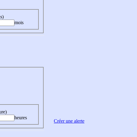
s)
mois
ure)
heures
Créer une alerte