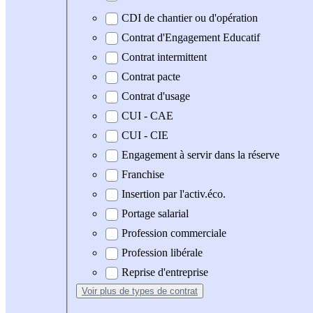
CDI de chantier ou d'opération
Contrat d'Engagement Educatif
Contrat intermittent
Contrat pacte
Contrat d'usage
CUI - CAE
CUI - CIE
Engagement à servir dans la réserve
Franchise
Insertion par l'activ.éco.
Portage salarial
Profession commerciale
Profession libérale
Reprise d'entreprise
Voir plus
de types de contrat