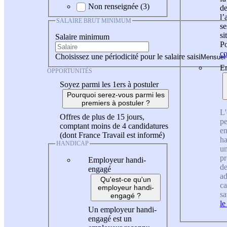
Non renseignée (3)
de
l
SALAIRE BRUT MINIMUM
se
si
Salaire minimum
Po
co
Choisissez une périodicité pour le salaire saisi
En
OPPORTUNITÉS
Soyez parmi les 1ers à postuler
Pourquoi serez-vous parmi les
premiers à postuler ?
L'
Offres de plus de 15 jours,
pe
comptant moins de 4 candidatures
en
(dont France Travail est informé)
ha
HANDICAP
un
pr
Employeur handi-
de
engagé
ad
Qu'est-ce qu'un
ca
employeur handi-
sa
engagé ?
le
Un employeur handi-
engagé est un