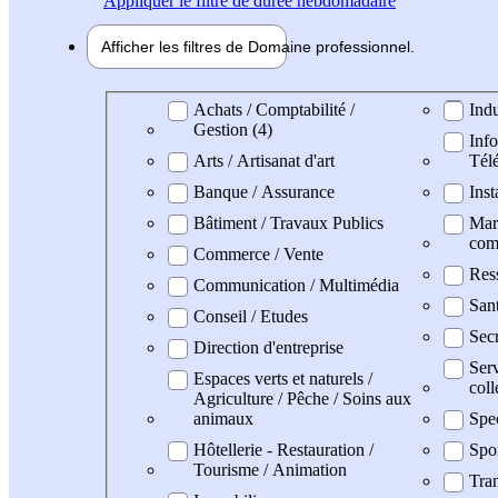
Appliquer
le filtre de durée hebdomadaire
Afficher les filtres de
Domaine pro
fessionnel
Domaine professionel
Achats / Comptabilité /
Indu
Gestion (4)
Info
Arts / Artisanat d'art
Tél
Banque / Assurance
Inst
Bâtiment / Travaux Publics
Mark
com
Commerce / Vente
Res
Communication / Multimédia
San
Conseil / Etudes
Secr
Direction d'entreprise
Serv
Espaces verts et naturels /
coll
Agriculture / Pêche / Soins aux
animaux
Spe
Hôtellerie - Restauration /
Spo
Tourisme / Animation
Tran