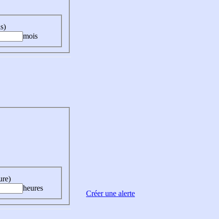
s)
mois
ure)
heures
Créer une alerte