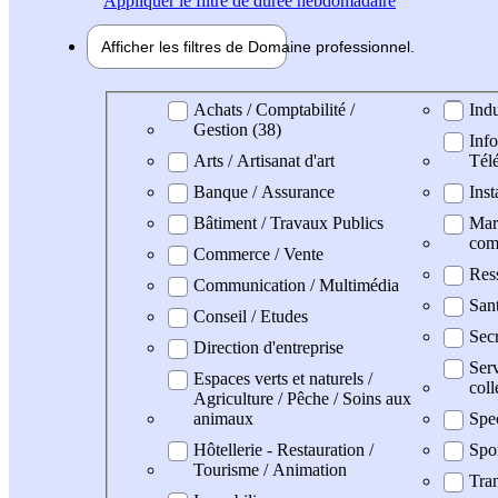
Appliquer
le filtre de durée hebdomadaire
Afficher les filtres de
Domaine pro
fessionnel
Domaine professionel
Achats / Comptabilité /
Indu
Gestion (38)
Info
Arts / Artisanat d'art
Tél
Banque / Assurance
Inst
Bâtiment / Travaux Publics
Mark
com
Commerce / Vente
Res
Communication / Multimédia
San
Conseil / Etudes
Secr
Direction d'entreprise
Serv
Espaces verts et naturels /
coll
Agriculture / Pêche / Soins aux
animaux
Spe
Hôtellerie - Restauration /
Spo
Tourisme / Animation
Tran