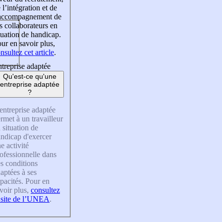
 l’intégration et de
’accompagnement de
s collaborateurs en
tuation de handicap.
ur en savoir plus,
nsultez cet article
.
treprise adaptée
Qu'est-ce qu'une
entreprise adaptée
?
entreprise adaptée
rmet à un travailleur
 situation de
ndicap d'exercer
e activité
ofessionnelle dans
s conditions
aptées à ses
pacités. Pour en
voir plus,
consultez
 site de l’UNEA
.