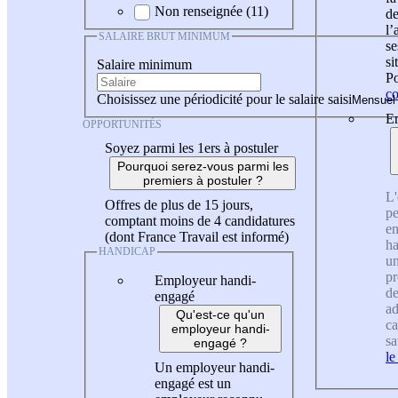
Non renseignée (11)
de
l
SALAIRE BRUT MINIMUM
se
si
Salaire minimum
Po
co
Choisissez une périodicité pour le salaire saisi
En
OPPORTUNITÉS
Soyez parmi les 1ers à postuler
Pourquoi serez-vous parmi les
premiers à postuler ?
L'
Offres de plus de 15 jours,
pe
comptant moins de 4 candidatures
en
(dont France Travail est informé)
ha
HANDICAP
un
pr
Employeur handi-
de
engagé
ad
Qu'est-ce qu'un
ca
employeur handi-
sa
engagé ?
le
Un employeur handi-
engagé est un