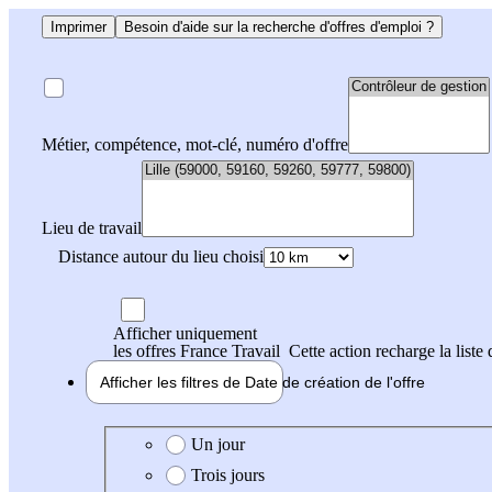
Imprimer
Besoin d'aide sur la recherche d'offres d'emploi ?
Métier, compétence, mot-clé, numéro d'offre
Lieu de travail
Distance autour du lieu choisi
Afficher uniquement
les offres France Travail
Cette action recharge la liste 
Afficher les filtres de
Date de création
de l'offre
Date de création de l'offre
Un jour
Trois jours