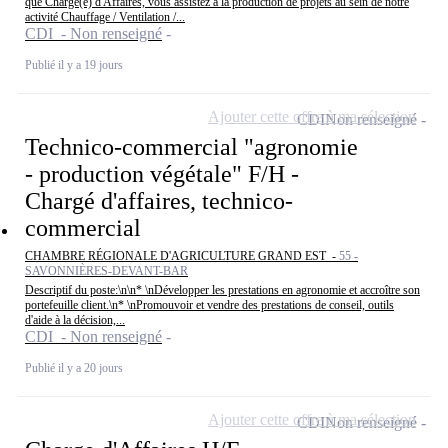
que Chargé(e) d'Affaires, vous assistez à la production de projets au sein de notre
activité Chauffage / Ventilation /...
CDI - Non renseigné
Publié il y a 19 jours
Ajouter cette offre à ma sélection
CDI
Non renseigné
Technico-commercial "agronomie
- production végétale" F/H -
Chargé d'affaires, technico-
commercial
CHAMBRE RÉGIONALE D'AGRICULTURE GRAND EST -
55 -
SAVONNIÈRES-DEVANT-BAR
Descriptif du poste:\n\n* \nDévelopper les prestations en agronomie et accroître son
portefeuille client.\n* \nPromouvoir et vendre des prestations de conseil, outils
d'aide à la décision,...
CDI - Non renseigné
Publié il y a 20 jours
Ajouter cette offre à ma sélection
CDI
Non renseigné