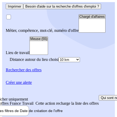
Imprimer
Besoin d'aide sur la recherche d'offres d'emploi ?
Métier, compétence, mot-clé, numéro d'offre
Lieu de travail
Distance autour du lieu choisi
Rechercher
des offres
Créer une alerte
Qui sont n
icher uniquement
 offres France Travail
Cette action recharge la liste des offres
les filtres de
Date de création
de l'offre