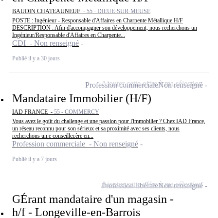
BAUDIN CHATEAUNEUF -
55 - DIEUE-SUR-MEUSE
POSTE : Ingénieur - Responsable d'Affaires en Charpente Métallique H/F
DESCRIPTION : Afin d'accompagner son développement, nous recherchons un
Ingénieur/Responsable d'Affaires en Charpente...
CDI - Non renseigné
Publié il y a 30 jours
Ajouter cette offre à ma sélection
Profession commerciale
Non renseigné
Mandataire Immobilier (H/F)
IAD FRANCE -
55 - COMMERCY
Vous avez le goût du challenge et une passion pour l'immobilier ? Chez IAD France,
un réseau reconnu pour son sérieux et sa proximité avec ses clients, nous
recherchons un.e conseiller.ère en...
Profession commerciale - Non renseigné
Publié il y a 7 jours
Ajouter cette offre à ma sélection
Profession libérale
Non renseigné
GÉrant mandataire d'un magasin -
h/f - Longeville-en-Barrois