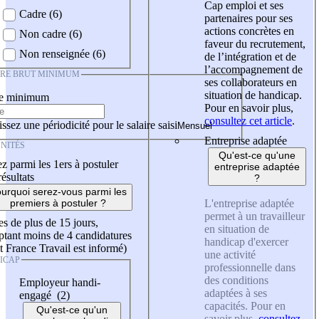
Cap emploi et ses
Cadre (6)
partenaires pour ses
actions concrètes en
Non cadre (6)
faveur du recrutement,
Non renseignée (6)
de l’intégration et de
l’accompagnement de
IRE BRUT MINIMUM
ses collaborateurs en
situation de handicap.
re minimum
Pour en savoir plus,
consultez cet article
.
ssez une périodicité pour le salaire saisi
Entreprise adaptée
NITÉS
Qu'est-ce qu'une
z parmi les 1ers à postuler
entreprise adaptée
résultats
?
urquoi serez-vous parmi les
L'entreprise adaptée
premiers à postuler ?
permet à un travailleur
es de plus de 15 jours,
en situation de
tant moins de 4 candidatures
handicap d'exercer
t France Travail est informé)
une activité
ICAP
professionnelle dans
des conditions
Employeur handi-
adaptées à ses
engagé (2)
capacités. Pour en
Qu'est-ce qu'un
savoir plus,
consultez