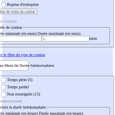
Reprise d'entreprise
plus
de types de contrat
 DE CONTRAT
ée de contrat
ée minimale (en mois)
Durée maximale (en mois)
mois
er
le filtre du type de contrat
les filtres de
Durée hebdo
madaire
 hebdomadaire
Temps plein (5)
Temps partiel
Non renseignée (13)
 HEBDOMADAIRE
cisez la durée hebdomadaire :
ée minimale (en heure)
Durée maximale (en heure)