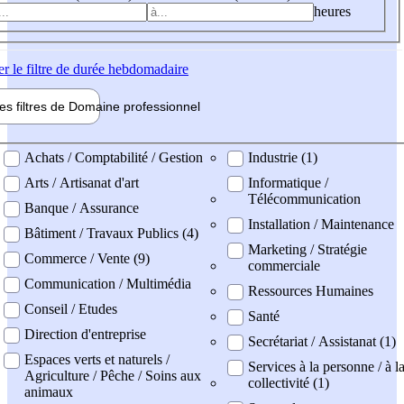
heures
er
le filtre de durée hebdomadaire
les filtres de
Domaine pro
fessionnel
ne professionel
Achats / Comptabilité / Gestion
Industrie (1)
Arts / Artisanat d'art
Informatique /
Télécommunication
Banque / Assurance
Installation / Maintenance
Bâtiment / Travaux Publics (4)
Marketing / Stratégie
Commerce / Vente (9)
commerciale
Communication / Multimédia
Ressources Humaines
Conseil / Etudes
Santé
Direction d'entreprise
Secrétariat / Assistanat (1)
Espaces verts et naturels /
Services à la personne / à l
Agriculture / Pêche / Soins aux
collectivité (1)
animaux