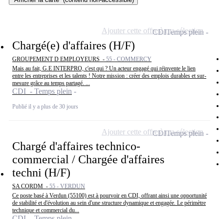
Ajouter cette offre à ma sélection
CDI
Temps plein
Chargé(e) d'affaires (H/F)
GROUPEMENT D EMPLOYEURS -
55 - COMMERCY
Mais au fait, G.E INTERPRO, c'est qui ? Un acteur engagé qui réinvente le lien
entre les entreprises et les talents ! Notre mission : créer des emplois durables et sur-
mesure grâce au temps partagé. ...
CDI - Temps plein
Publié il y a plus de 30 jours
Ajouter cette offre à ma sélection
CDI
Temps plein
Chargé d'affaires technico-
commercial / Chargée d'affaires
techni (H/F)
SA CORDM -
55 - VERDUN
Ce poste basé à Verdun (55100) est à pourvoir en CDI, offrant ainsi une opportunité
de stabilité et d'évolution au sein d'une structure dynamique et engagée. Le périmètre
technique et commercial du...
CDI - Temps plein