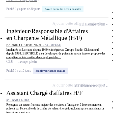
Publié il y a plus de 30 jours
Soyez parmi les 1ers à postuler
Ajouter cette offre à ma sélection
CDI
Temps plein
Ingénieur/Responsable d'Affaires
en Charpente Métallique (H/F)
BAUDIN CHATEAUNEUF -
55 - MEUSE
Implantée en Lorraine depuis 1949 et intégrée au Groupe Baudin Châteauneuf
depuis 1988, BERTHOLD a su développer de puissants savoir-faire et propose des
compétences très variées dans la plupart des...
CDI - Temps plein
Publié il y a 19 jours
Employeur handi-engagé
Ajouter cette offre à ma sélection
CDI
Non renseigné
Assistant Chargé d'affaires H/F
55 - BAR-LE-DUC
Rejoignez un acteur français majeur des services à l'énergie et à l'environnement,
présent sur l'ensemble de la chaîne de valeur énergétique.L'entreprise intervient sur
trois grands métiers...