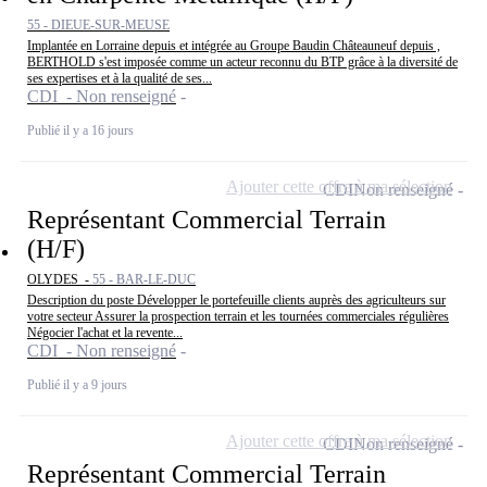
55 - DIEUE-SUR-MEUSE
Implantée en Lorraine depuis et intégrée au Groupe Baudin Châteauneuf depuis ,
BERTHOLD s'est imposée comme un acteur reconnu du BTP grâce à la diversité de
ses expertises et à la qualité de ses...
CDI - Non renseigné
Publié il y a 16 jours
Ajouter cette offre à ma sélection
CDI
Non renseigné
Représentant Commercial Terrain
(H/F)
OLYDES -
55 - BAR-LE-DUC
Description du poste Développer le portefeuille clients auprès des agriculteurs sur
votre secteur Assurer la prospection terrain et les tournées commerciales régulières
Négocier l'achat et la revente...
CDI - Non renseigné
Publié il y a 9 jours
Ajouter cette offre à ma sélection
CDI
Non renseigné
Représentant Commercial Terrain