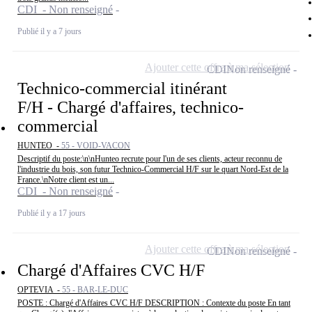
CDI - Non renseigné
Publié il y a 7 jours
Ajouter cette offre à ma sélection
CDI
Non renseigné
Technico-commercial itinérant
F/H - Chargé d'affaires, technico-
commercial
HUNTEO -
55 - VOID-VACON
Descriptif du poste:\n\nHunteo recrute pour l'un de ses clients, acteur reconnu de
l'industrie du bois, son futur Technico-Commercial H/F sur le quart Nord-Est de la
France.\nNotre client est un...
CDI - Non renseigné
Publié il y a 17 jours
Ajouter cette offre à ma sélection
CDI
Non renseigné
Chargé d'Affaires CVC H/F
OPTEVIA -
55 - BAR-LE-DUC
POSTE : Chargé d'Affaires CVC H/F DESCRIPTION : Contexte du poste En tant