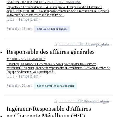
BAUDIN CHATEAUNEUF -
55 - DIEUE-SUR-MEUSE
Implantée en Lorraine depuis 1949 et intégrée au Groupe Baudin Châteauneuf
depuis 1988, BERTHOLD s'est imposée comme un acteur reconnu du BTP grâce à
la diversité de ses expertises et à la qualité de...
CDI - Temps plein
Publié il y a 13 jours
Employeur handi-engagé
Ajouter cette offre à ma sélection
CDI
Temps plein
Responsable des affaires générales
MAIRIE -
55 - COMMERCY
Rattaché(e) au Directeur Général des Services, vous pilotez trois services
représentant 15 agents, dont deux responsables intermédiaires. Véritable membre de
l'équipe de direction, vous participez à...
CDI - Temps plein
Publié il y a 20 jours
Soyez parmi les 1ers à postuler
Ajouter cette offre à ma sélection
CDI
Non renseigné
Ingénieur/Responsable d'Affaires
en Charpente Métallique (H/F)