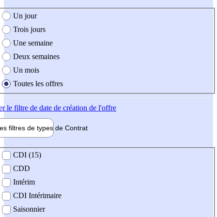
e création de l'offre
Un jour
Trois jours
Une semaine
Deux semaines
Un mois
Toutes les offres
er
le filtre de date de création de l'offre
les filtres de types de
Contrat
de contrat
CDI (15)
CDD
Intérim
CDI Intérimaire
Saisonnier