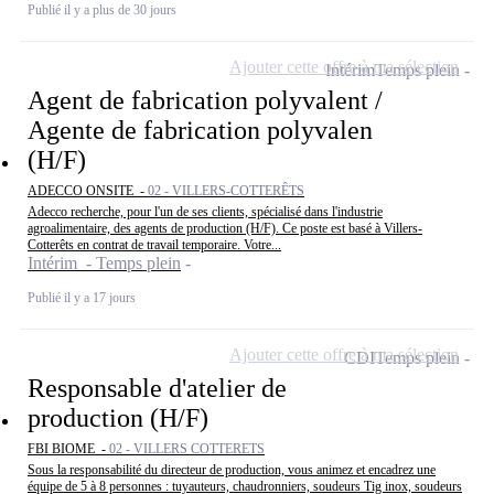
Publié il y a plus de 30 jours
Ajouter cette offre à ma sélection
Intérim
Temps plein
Agent de fabrication polyvalent /
Agente de fabrication polyvalen
(H/F)
ADECCO ONSITE -
02 - VILLERS-COTTERÊTS
Adecco recherche, pour l'un de ses clients, spécialisé dans l'industrie
agroalimentaire, des agents de production (H/F). Ce poste est basé à Villers-
Cotterêts en contrat de travail temporaire. Votre...
Intérim - Temps plein
Publié il y a 17 jours
Ajouter cette offre à ma sélection
CDI
Temps plein
Responsable d'atelier de
production (H/F)
FBI BIOME -
02 - VILLERS COTTERETS
Sous la responsabilité du directeur de production, vous animez et encadrez une
équipe de 5 à 8 personnes : tuyauteurs, chaudronniers, soudeurs Tig inox, soudeurs