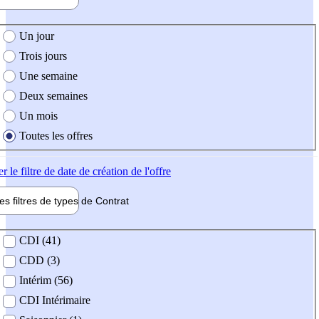
e création de l'offre
Un jour
Trois jours
Une semaine
Deux semaines
Un mois
Toutes les offres
er
le filtre de date de création de l'offre
les filtres de types de
Contrat
de contrat
CDI (41)
CDD (3)
Intérim (56)
CDI Intérimaire