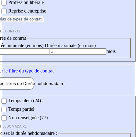
Profession libérale
Reprise d'entreprise
plus
de types de contrat
 DE CONTRAT
ée de contrat
ée minimale (en mois)
Durée maximale (en mois)
mois
er
le filtre du type de contrat
les filtres de
Durée hebdo
madaire
 hebdomadaire
Temps plein (24)
Temps partiel
Non renseignée (77)
 HEBDOMADAIRE
cisez la durée hebdomadaire :