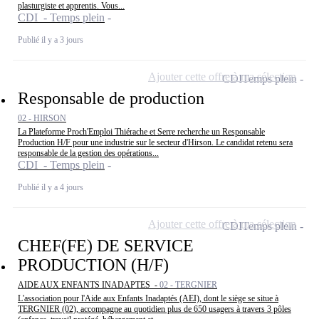
plasturgiste et apprentis. Vous...
CDI - Temps plein
Publié il y a 3 jours
Ajouter cette offre à ma sélection
CDI
Temps plein
Responsable de production
02 - HIRSON
La Plateforme Proch'Emploi Thiérache et Serre recherche un Responsable
Production H/F pour une industrie sur le secteur d'Hirson. Le candidat retenu sera
responsable de la gestion des opérations...
CDI - Temps plein
Publié il y a 4 jours
Ajouter cette offre à ma sélection
CDI
Temps plein
CHEF(FE) DE SERVICE
PRODUCTION (H/F)
AIDE AUX ENFANTS INADAPTES -
02 - TERGNIER
L'association pour l'Aide aux Enfants Inadaptés (AEI), dont le siège se situe à
TERGNIER (02), accompagne au quotidien plus de 650 usagers à travers 3 pôles