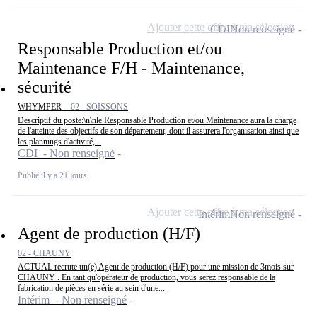
Ajouter cette offre à ma sélection
CDI
Non renseigné
Responsable Production et/ou
Maintenance F/H - Maintenance,
sécurité
WHYMPER -
02 - SOISSONS
Descriptif du poste:\n\nle Responsable Production et/ou Maintenance aura la charge
de l'atteinte des objectifs de son département, dont il assurera l'organisation ainsi que
les plannings d'activité,...
CDI - Non renseigné
Publié il y a 21 jours
Ajouter cette offre à ma sélection
Intérim
Non renseigné
Agent de production (H/F)
02 - CHAUNY
ACTUAL recrute un(e) Agent de production (H/F) pour une mission de 3mois sur
CHAUNY . En tant qu'opérateur de production, vous serez responsable de la
fabrication de pièces en série au sein d'une...
Intérim - Non renseigné