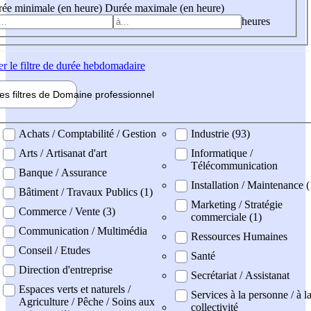
ée minimale (en heure)
Durée maximale (en heure)
heures
er
le filtre de durée hebdomadaire
les filtres de
Domaine pro
fessionnel
ne professionel
Achats / Comptabilité / Gestion
Industrie (93)
Arts / Artisanat d'art
Informatique /
Télécommunication
Banque / Assurance
Installation / Maintenance (
Bâtiment / Travaux Publics (1)
Marketing / Stratégie
Commerce / Vente (3)
commerciale (1)
Communication / Multimédia
Ressources Humaines
Conseil / Etudes
Santé
Direction d'entreprise
Secrétariat / Assistanat
Espaces verts et naturels /
Services à la personne / à l
Agriculture / Pêche / Soins aux
collectivité