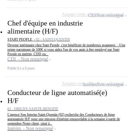
Ajouter cette offre à ma sélection
CDI
Non renseigné
Chef d'équipe en industrie
alimentaire (H/F)
START PEOPLE -
02 - SAINT-QUENTIN
Devenir intérimaire chez Start People, c'est bénéficier de nombreux avantages : -Une
prime parrainage de 100€ si vous aidez l'un de vos amis à être employé par Start
People en intérim, CDD ou...
CDI - Non renseigné
Publié il y a 6 jours
Ajouter cette offre à ma sélection
Intérim
Non renseigné
Conducteur de ligne automatisé(e)
H/F
02 - ORIGNY-SAINTE-BENOITE
L'agence Sup Interim Saint-Quentin (02) recherche des Conducteurs de ligne
automatisée H/F pour une mission d'intérim renouvelable à la semaine à partir de
septembre.Notre client, situé à...
Intérim - Non renseigné