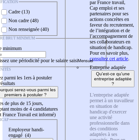
IFICATION
par France travail,
Cap emploi et ses
Cadre (13)
partenaires pour ses
actions concrètes en
Non cadre (48)
faveur du recrutement,
Non renseignée (40)
de l’intégration et de
l’accompagnement de
IRE BRUT MINIMUM
ses collaborateurs en
situation de handicap.
re minimum
Pour en savoir plus,
consultez cet article
.
ssez une périodicité pour le salaire saisi
Entreprise adaptée
NITÉS
Qu'est-ce qu'une
z parmi les 1ers à postuler
entreprise adaptée
résultats
?
urquoi serez-vous parmi les
L'entreprise adaptée
premiers à postuler ?
permet à un travailleur
es de plus de 15 jours,
en situation de
tant moins de 4 candidatures
handicap d'exercer
t France Travail est informé)
une activité
ICAP
professionnelle dans
des conditions
Employeur handi-
adaptées à ses
engagé (4)
capacités. Pour en