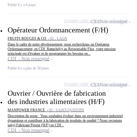
Publié il y a 6 jours
Ajouter cette offre à ma sélection
CDI
Non renseigné
Opérateur Ordonnancement (F/H)
FRUITS ROUGES & CO -
02 - LAON
Dans le cadre de notre développement, nous recherchons un Opérateur
Ordonnancement, en CDI. Rattaché(e) au Responsable Flux, votre mission
principale est d'évaluer et de programmer les besoins en...
CDI - Non renseigné
Publié il y a plus de 30 jours
Ajouter cette offre à ma sélection
CDI
Non renseigné
Ouvrier / Ouvrière de fabrication
des industries alimentaires (H/F)
MANPOWER FRANCE -
02 - SAINT-QUENTIN
Description du poste : Vous souhaitez évoluer dans un environnement industriel
dynamique et contribuer à la fabrication de produits de qualité ? Nous recrutons
un(e) Fabricant Peseur (H/F) en CDI...
CDI - Non renseigné