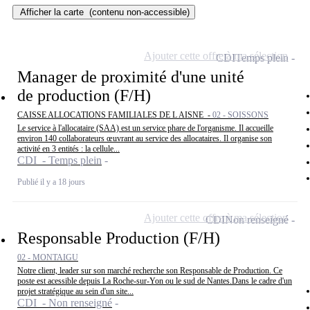
Afficher la carte
(contenu non-accessible)
Ajouter cette offre à ma sélection
CDI
Temps plein
Manager de proximité d'une unité
de production (F/H)
CAISSE ALLOCATIONS FAMILIALES DE L AISNE -
02 - SOISSONS
Le service à l'allocataire (SAA) est un service phare de l'organisme. Il accueille
environ 140 collaborateurs œuvrant au service des allocataires. Il organise son
activité en 3 entités : la cellule...
CDI - Temps plein
Publié il y a 18 jours
Ajouter cette offre à ma sélection
CDI
Non renseigné
Responsable Production (F/H)
02 - MONTAIGU
Notre client, leader sur son marché recherche son Responsable de Production. Ce
poste est acessible depuis La Roche-sur-Yon ou le sud de Nantes.Dans le cadre d'un
projet stratégique au sein d'un site...
CDI - Non renseigné