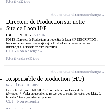
Publié il y a 22 jours
Ajouter cette offre à ma sélection
CDI
Non renseigné
Directeur de Production sur notre
Site de Laon H/F
GROUPE INTUIS -
02 - LAON
POSTE : Directeur de Production sur notre Site de Laon H/F DESCRIPTION :
Nous recrutons un(e) Directeur(trice) de Production sur notre site de Laon.
Rattaché(e) au Directeur des sites industriels,...
CDI - Non renseigné
Publié il y a plus de 30 jours
Ajouter cette offre à ma sélection
CDI
Non renseigné
Responsable de production (H/F)
02 - CHÂTEAU-THIERRY
Description du poste : MISSIONS Suivi du bon déroulement de la
fabrication***Veiller au quotidien au respect des objectifs, des coûts, des délais, de
la qualité * Gérer, contrôler et optimiser...
CDI - Non renseigné
Publié il y a plus de 30 jours