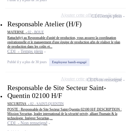
Ajouter cette offre à ma sélection
CDI
Temps plein
Responsable Atelier (H/F)
MATERNE -
02 - BOUE
Rattaché(e) au Responsable d'unité de production, vous assurez la coordination
opérationnelle et le management d'une équipe de production afin de réaliser le plan
de production dans les coûts et...
CDI - Temps plein
Publié il y a plus de 30 jours
Employeur handi-engagé
Ajouter cette offre à ma sélection
CDI
Non renseigné
Responsable de Site Secteur Saint-
Quentin 02100 H/F
SECURITAS -
02 - SAINT-QUENTIN
POSTE : Responsable de Site Secteur Saint-Quentin 02100 H/F DESCRIPTION :
Mission Securitas, leader international de la sécurité privée, alliant l'humain & la
technologie. Intégrer Securitas,...
CDI - Non renseigné