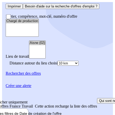
Imprimer
Besoin d'aide sur la recherche d'offres d'emploi ?
Métier, compétence, mot-clé, numéro d'offre
Lieu de travail
Distance autour du lieu choisi
Rechercher
des offres
Créer une alerte
Qui sont n
icher uniquement
 offres France Travail
Cette action recharge la liste des offres
les filtres de
Date de création
de l'offre