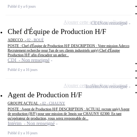
Publié il y a 6 jours
Ajouter cette offre à ma sélection
CDI
Non renseigné
Chef d'Équipe de Production H/F
ADECCO -
02 - BOUÉ
POSTE : Chef d'Équipe de Production H/F DESCRIPTION : Votre mission Adecco
Recrutement recherche pour l'un de ses clients industriels un(e) Chef d'Équipe
Production H/F afin d'encadrer un atelier...
CDI - Non renseigné
Publié il y a 16 jours
Ajouter cette offre à ma sélection
Intérim
Non renseigné
Agent de Production H/F
GROUPE ACTUAL -
02 - CHAUNY
POSTE : Agent de Production H/F DESCRIPTION : ACTUAL recrute un(e) Agent
de production (H/F) pour une mission de 3mois sur CHAUNY 02300. En tant
qu'opérateur de production, vous serez responsable de...
Intérim - Non renseigné
Publié il y a 16 jours