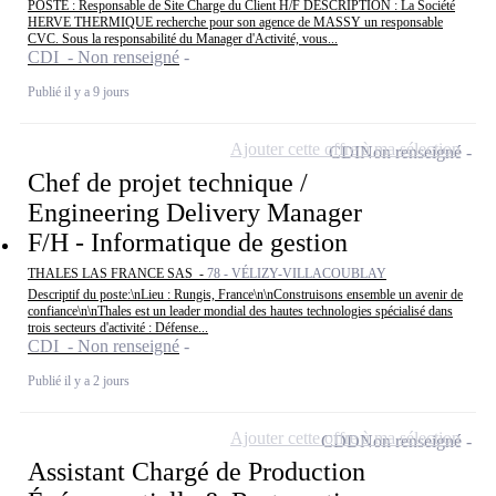
POSTE : Responsable de Site Charge du Client H/F DESCRIPTION : La Société
HERVE THERMIQUE recherche pour son agence de MASSY un responsable
CVC. Sous la responsabilité du Manager d'Activité, vous...
CDI - Non renseigné
Publié il y a 9 jours
Ajouter cette offre à ma sélection
CDI
Non renseigné
Chef de projet technique /
Engineering Delivery Manager
F/H - Informatique de gestion
THALES LAS FRANCE SAS -
78 - VÉLIZY-VILLACOUBLAY
Descriptif du poste:\nLieu : Rungis, France\n\nConstruisons ensemble un avenir de
confiance\n\nThales est un leader mondial des hautes technologies spécialisé dans
trois secteurs d'activité : Défense...
CDI - Non renseigné
Publié il y a 2 jours
Ajouter cette offre à ma sélection
CDD
Non renseigné
Assistant Chargé de Production