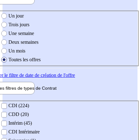
e création de l'offre
Un jour
Trois jours
Une semaine
Deux semaines
Un mois
Toutes les offres
er
le filtre de date de création de l'offre
les filtres de types de
Contrat
de contrat
CDI (224)
CDD (20)
Intérim (45)
CDI Intérimaire