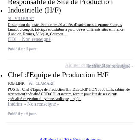
Responsable de Site de Production
Industrielle (H/F)
91 - VILLEJUST
Description du poste : Fort de ses 50 années d'expériences le groupe Français
Lumibird conçoit, fabrique et distribue à partir de ses différents sites en France
(Lannion, Rennes, Villejust, Cournon...
CDI - Non renseigné
Publié il y a 5 jours
Ajouter cette offre à ma sélection
Intérim
Non renseigné
Chef d'Equipe de Production H/F
JOB LINK -
92 - CLAMART
POSTE : Chef d'Equipe de Production H/F DESCRIPTION : Job Link, cabinet de
recrutement spécialisé CDD/CDI et intérim, recrute pour l'un de ses clients
spécialisé en gestion du rythme cardiaque, un(e)...
Intérim - Non renseigné
Publié il y a 6 jours
Afficher les 20 offres suivantes