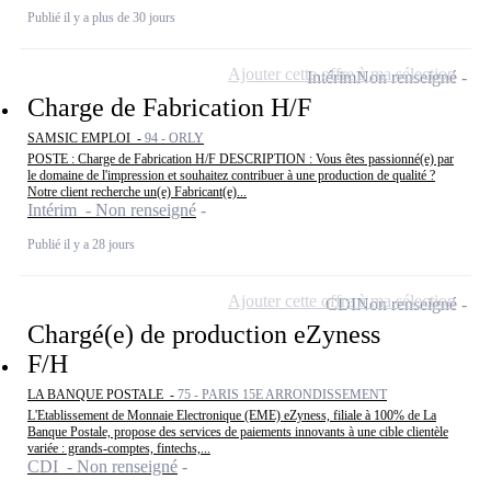
Publié il y a plus de 30 jours
Ajouter cette offre à ma sélection
Intérim
Non renseigné
Charge de Fabrication H/F
SAMSIC EMPLOI -
94 - ORLY
POSTE : Charge de Fabrication H/F DESCRIPTION : Vous êtes passionné(e) par
le domaine de l'impression et souhaitez contribuer à une production de qualité ?
Notre client recherche un(e) Fabricant(e)...
Intérim - Non renseigné
Publié il y a 28 jours
Ajouter cette offre à ma sélection
CDI
Non renseigné
Chargé(e) de production eZyness
F/H
LA BANQUE POSTALE -
75 - PARIS 15E ARRONDISSEMENT
L'Etablissement de Monnaie Electronique (EME) eZyness, filiale à 100% de La
Banque Postale, propose des services de paiements innovants à une cible clientèle
variée : grands-comptes, fintechs,...
CDI - Non renseigné