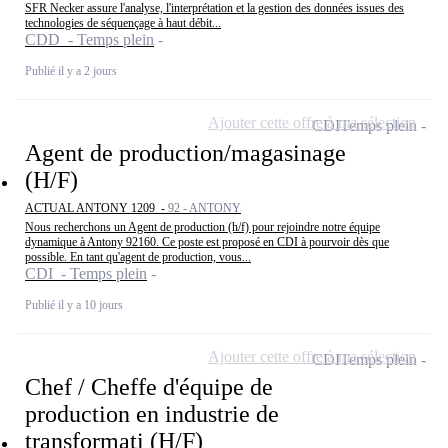
SFR Necker assure l'analyse, l'interprétation et la gestion des données issues des
technologies de séquençage à haut débit...
CDD - Temps plein
Publié il y a 2 jours
Ajouter cette offre à ma sélection
CDI
Temps plein
Agent de production/magasinage
(H/F)
ACTUAL ANTONY 1209 -
92 - ANTONY
Nous recherchons un Agent de production (h/f) pour rejoindre notre équipe
dynamique à Antony 92160. Ce poste est proposé en CDI à pourvoir dès que
possible. En tant qu'agent de production, vous...
CDI - Temps plein
Publié il y a 10 jours
Ajouter cette offre à ma sélection
CDI
Temps plein
Chef / Cheffe d'équipe de
production en industrie de
transformati (H/F)