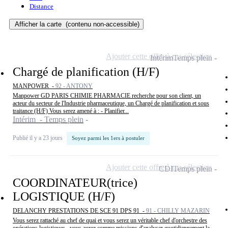
Distance
Afficher la carte
(contenu non-accessible)
Ajouter cette offre à ma sélection
Intérim
Temps plein
Chargé de planification (H/F)
MANPOWER -
92 - ANTONY
Manpower GD PARIS CHIMIE PHARMACIE recherche pour son client, un
acteur du secteur de l'Industrie pharmaceutique, un Chargé de planification et sous
traitance (H/F) Vous serez amené à : - Planifier...
Intérim - Temps plein
Publié il y a 23 jours
Soyez parmi les 1ers à postuler
Ajouter cette offre à ma sélection
CDI
Temps plein
COORDINATEUR(trice)
LOGISTIQUE (H/F)
DELANCHY PRESTATIONS DE SCE 91 DPS 91 -
91 - CHILLY MAZARIN
Vous serez rattaché au chef de quai et vous serez un véritable chef d'orchestre des
opérations logistiques . vous aurez comme missions d'analyser quotidiennement la