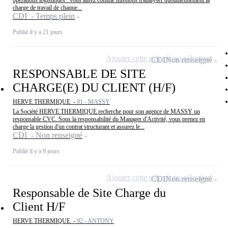
charge de travail de chaque...
CDI - Temps plein
Publié il y a 21 jours
Ajouter cette offre à ma sélection
CDI
Non renseigné
RESPONSABLE DE SITE
CHARGE(E) DU CLIENT (H/F)
HERVE THERMIQUE -
91 - MASSY
La Société HERVE THERMIQUE recherche pour son agence de MASSY un
responsable CVC. Sous la responsabilité du Manager d'Activité, vous prenez en
charge la gestion d'un contrat structurant et assurez le...
CDI - Non renseigné
Publié il y a 9 jours
Ajouter cette offre à ma sélection
CDI
Non renseigné
Responsable de Site Charge du
Client H/F
HERVE THERMIQUE -
92 - ANTONY