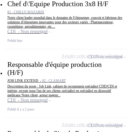
Chef d\'Equipe Production 3x8 H/F
91 - CHILLY-MAZARIN
Notre client leader mondial dans le domaine de l\'étiquetage, conçoit et fabrique des
solutions d\'étiquetage innovantes pour des secteurs variés : Pharmaceutique,
cosmétique, agroalimentaire, etc....
CDI - Non renseigné
Publié hier
Ajouter cette offre à ma sélection
CDI
Non renseigné
Responsable d'équipe production
(H/F)
JOB LINK EXTEND -
92 - CLAMART
Description du poste : Job Link, cabinet de recrutement spécialisé CDD/CDI et
intérim, recrute pour l'un de ses clients spécialisé en spécialisé en dispositif
médicaux Notre client, acteur majeur...
CDI - Non renseigné
Publié il y a 2 jours
Ajouter cette offre à ma sélection
CDI
Non renseigné