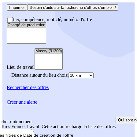
Imprimer
Besoin d'aide sur la recherche d'offres d'emploi ?
Métier, compétence, mot-clé, numéro d'offre
Lieu de travail
Distance autour du lieu choisi
Rechercher
des offres
Créer une alerte
Qui sont n
icher uniquement
 offres France Travail
Cette action recharge la liste des offres
les filtres de
Date de création
de l'offre