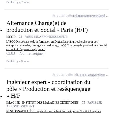
Publié il y a 2 jours
Ajouter cette offre à ma sélection
CDD
Non renseigné
Alternance Chargé(e) de
production et Social - Paris (H/F)
ISCOD -
75 - PARIS 15E ARRONDISSEMENT
L'ISCOD, spécialiste de la formation en Digital Learning, recherche pour son
entreprise partenaire, une agence marketing , un(e) Chargé(e) de production et Social
en contrat d'apprentissage pour...
CDD - Non renseigné
Publié il y a 9 jours
Ajouter cette offre à ma sélection
CDD
Temps plein
Ingénieur expert - coordination du
pôle « Production et reséquençage
» H/F
IMAGINE - INSTITUT DES MALADIES GÉNÉTIQUES -
75 - PARIS 15E
ARRONDISSEMENT
RESPONSABILITÉS : La plateforme de bioinformatique de l'Institut Imagine /