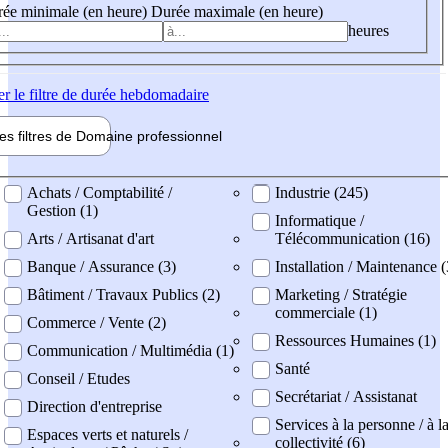
ée minimale (en heure)
Durée maximale (en heure)
heures
er
le filtre de durée hebdomadaire
les filtres de
Domaine pro
fessionnel
ne professionel
Achats / Comptabilité /
Industrie (245)
Gestion (1)
Informatique /
Arts / Artisanat d'art
Télécommunication (16)
Banque / Assurance (3)
Installation / Maintenance (
Bâtiment / Travaux Publics (2)
Marketing / Stratégie
commerciale (1)
Commerce / Vente (2)
Ressources Humaines (1)
Communication / Multimédia (1)
Santé
Conseil / Etudes
Secrétariat / Assistanat
Direction d'entreprise
Services à la personne / à l
Espaces verts et naturels /
collectivité (6)