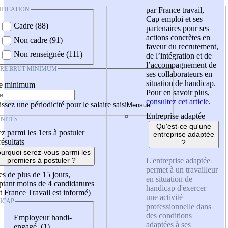
IFICATION
par France travail,
Cap emploi et ses
Cadre (88)
partenaires pour ses
actions concrètes en
Non cadre (91)
faveur du recrutement,
Non renseignée (111)
de l’intégration et de
l’accompagnement de
IRE BRUT MINIMUM
ses collaborateurs en
situation de handicap.
re minimum
Pour en savoir plus,
consultez cet article
.
ssez une périodicité pour le salaire saisi
Entreprise adaptée
NITÉS
Qu'est-ce qu'une
z parmi les 1ers à postuler
entreprise adaptée
résultats
?
urquoi serez-vous parmi les
L'entreprise adaptée
premiers à postuler ?
permet à un travailleur
es de plus de 15 jours,
en situation de
tant moins de 4 candidatures
handicap d'exercer
t France Travail est informé)
une activité
ICAP
professionnelle dans
des conditions
Employeur handi-
adaptées à ses
engagé (1)