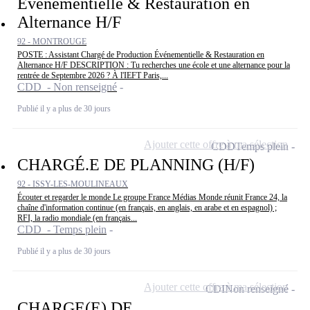
Événementielle & Restauration en
Alternance H/F
92 - MONTROUGE
POSTE : Assistant Chargé de Production Événementielle & Restauration en
Alternance H/F DESCRIPTION : Tu recherches une école et une alternance pour la
rentrée de Septembre 2026 ? À l'IEFT Paris,...
CDD - Non renseigné
Publié il y a plus de 30 jours
Ajouter cette offre à ma sélection
CDD
Temps plein
CHARGÉ.E DE PLANNING (H/F)
92 - ISSY-LES-MOULINEAUX
Écouter et regarder le monde Le groupe France Médias Monde réunit France 24, la
chaîne d'information continue (en français, en anglais, en arabe et en espagnol) ;
RFI, la radio mondiale (en français...
CDD - Temps plein
Publié il y a plus de 30 jours
Ajouter cette offre à ma sélection
CDI
Non renseigné
CHARGE(E) DE