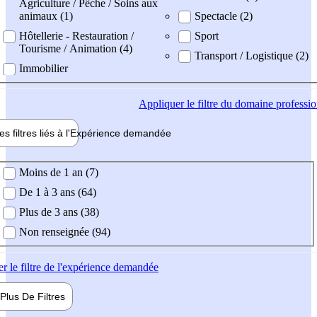
Agriculture / Pêche / Soins aux
animaux (1)
Spectacle (2)
Hôtellerie - Restauration /
Sport
Tourisme / Animation (4)
Transport / Logistique (2)
Immobilier
Appliquer
le filtre du domaine professi
es filtres liés à l'
Expérience
demandée
ience demandée
Moins de 1 an (7)
De 1 à 3 ans (64)
Plus de 3 ans (38)
Non renseignée (94)
er
le filtre de l'expérience demandée
Plus De
Filtres