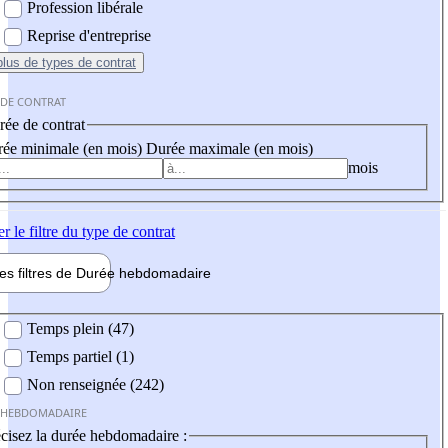
Profession libérale
Reprise d'entreprise
plus
de types de contrat
 DE CONTRAT
ée de contrat
ée minimale (en mois)
Durée maximale (en mois)
mois
er
le filtre du type de contrat
les filtres de
Durée hebdo
madaire
 hebdomadaire
Temps plein (47)
Temps partiel (1)
Non renseignée (242)
 HEBDOMADAIRE
cisez la durée hebdomadaire :