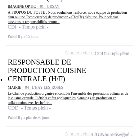
IMAGINE OPTIC -
91 - ORSAY
À PROPOS DU POSTE : Nous souhaitons renforcer notre équipe de production
d'un ou une Technicien(ne) de production - Chef(fe) d'équipe. Pour cela vos
missions et responsabilités seront...
CDI - Temps plein
Publié il y a 15 jours
Ajouter cette offre à ma sélection
CDD
Temps plein
RESPONSABLE DE
PRODUCTION CUISINE
CENTRALE (H/F)
MAIRIE -
94 - L'HAY-LES-ROSES
Le Chef de production organise et contrôle l'ensemble des prestations culinaires de
la cuisine centrale. Il établit et fait appliquer les plannings de production en
collaboration avec le chef de...
CDD - Temps plein
Publié il y a plus de 30 jours
Ajouter cette offre à ma sélection
CDI
Non renseigné