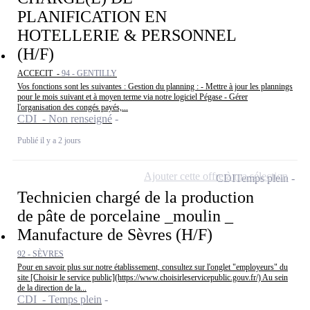
PLANIFICATION EN
HOTELLERIE & PERSONNEL
(H/F)
ACCECIT -
94 - GENTILLY
Vos fonctions sont les suivantes : Gestion du planning : - Mettre à jour les plannings
pour le mois suivant et à moyen terme via notre logiciel Pégase - Gérer
l'organisation des congés payés,...
CDI - Non renseigné
Publié il y a 2 jours
Ajouter cette offre à ma sélection
CDI
Temps plein
Technicien chargé de la production
de pâte de porcelaine _moulin _
Manufacture de Sèvres (H/F)
92 - SÈVRES
Pour en savoir plus sur notre établissement, consultez sur l'onglet "employeurs" du
site [Choisir le service public](https://www.choisirleservicepublic.gouv.fr/) Au sein
de la direction de la...
CDI - Temps plein