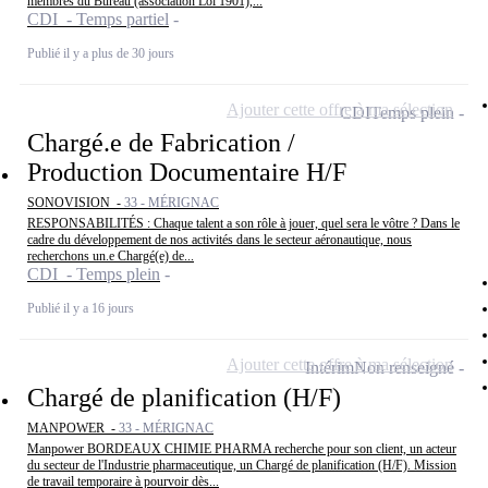
membres du Bureau (association Loi 1901),...
CDI - Temps partiel
Publié il y a plus de 30 jours
Ajouter cette offre à ma sélection
CDI
Temps plein
Chargé.e de Fabrication /
Production Documentaire H/F
SONOVISION -
33 - MÉRIGNAC
RESPONSABILITÉS : Chaque talent a son rôle à jouer, quel sera le vôtre ? Dans le
cadre du développement de nos activités dans le secteur aéronautique, nous
recherchons un.e Chargé(e) de...
CDI - Temps plein
Publié il y a 16 jours
Ajouter cette offre à ma sélection
Intérim
Non renseigné
Chargé de planification (H/F)
MANPOWER -
33 - MÉRIGNAC
Manpower BORDEAUX CHIMIE PHARMA recherche pour son client, un acteur
du secteur de l'Industrie pharmaceutique, un Chargé de planification (H/F). Mission
de travail temporaire à pourvoir dès...