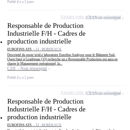
Publié il y a 2 jours
Ajouter cette offre à ma sélection
CDI
Non renseigné
Responsable de Production
Industrielle F/H - Cadres de
production industrielle
EUROFINS ATS -
33 - BORDEAUX
Descriptif du poste:\n\nLe laboratoire Eurofins Analyses pour le Bâtiment Sud-
Ouest basé à Gradignan (33) recherche un.e Responsable Production qui aura en
charge le Management opérationnel, la...
CDI - Non renseigné
Publié il y a 2 jours
Ajouter cette offre à ma sélection
CDI
Non renseigné
Responsable de Production
Industrielle F/H - Cadres de
production industrielle
EUROFINS ATS -
33 - BORDEAUX