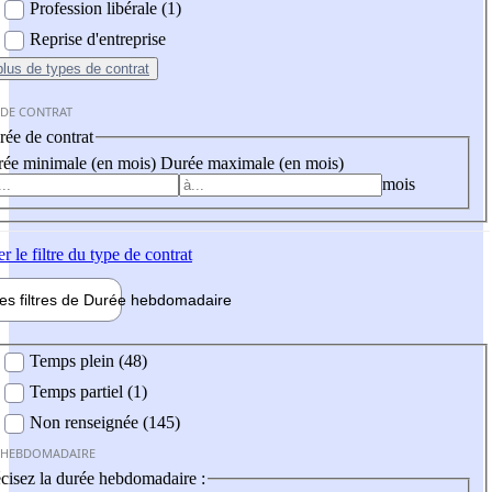
Profession libérale (1)
Reprise d'entreprise
plus
de types de contrat
 DE CONTRAT
ée de contrat
ée minimale (en mois)
Durée maximale (en mois)
mois
er
le filtre du type de contrat
les filtres de
Durée hebdo
madaire
 hebdomadaire
Temps plein (48)
Temps partiel (1)
Non renseignée (145)
 HEBDOMADAIRE
cisez la durée hebdomadaire :