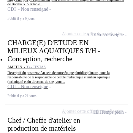
de Bordeaux. Véritable...
CDI - Non renseigné
Publié il y a 6 jours
Ajouter cette offre à ma sélection
CDI
Non renseigné
CHARGE(E) D'ETUDE EN
MILIEUX AQUATIQUES F/H -
Conception, recherche
AMETEN -
33 - CESTAS
Descriptif du poste:\n\nAu sein de notre équipe pluridisciplinaire, sous la
responsabilité de la responsable de cellule hydraulique et milieu aquatique
(technique) et du directeur de site, vous...
CDI - Non renseigné
Publié il y a 21 jours
Ajouter cette offre à ma sélection
CDI
Temps plein
Chef / Cheffe d'atelier en
production de matériels