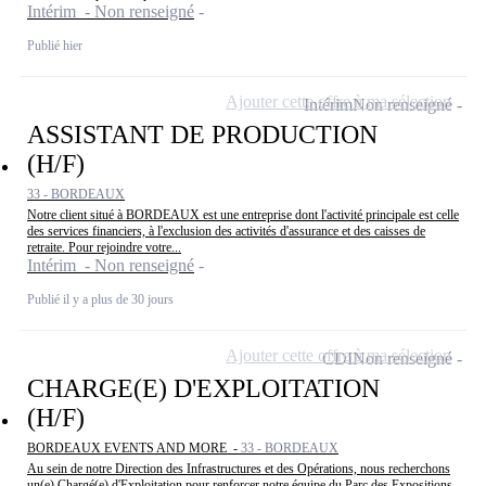
Intérim - Non renseigné
Publié hier
Ajouter cette offre à ma sélection
Intérim
Non renseigné
ASSISTANT DE PRODUCTION
(H/F)
33 - BORDEAUX
Notre client situé à BORDEAUX est une entreprise dont l'activité principale est celle
des services financiers, à l'exclusion des activités d'assurance et des caisses de
retraite. Pour rejoindre votre...
Intérim - Non renseigné
Publié il y a plus de 30 jours
Ajouter cette offre à ma sélection
CDI
Non renseigné
CHARGE(E) D'EXPLOITATION
(H/F)
BORDEAUX EVENTS AND MORE -
33 - BORDEAUX
Au sein de notre Direction des Infrastructures et des Opérations, nous recherchons
un(e) Chargé(e) d'Exploitation pour renforcer notre équipe du Parc des Expositions