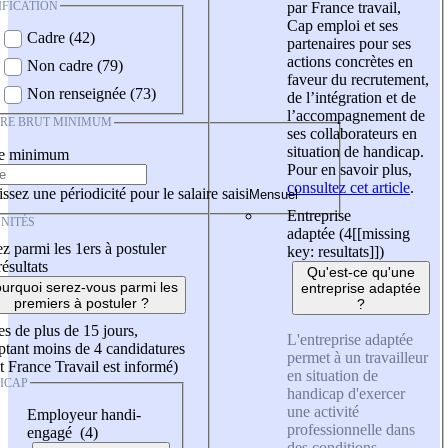
IFICATION
par France travail,
Cap emploi et ses
Cadre (42)
partenaires pour ses
actions concrètes en
Non cadre (79)
faveur du recrutement,
Non renseignée (73)
de l’intégration et de
l’accompagnement de
IRE BRUT MINIMUM
ses collaborateurs en
situation de handicap.
re minimum
Pour en savoir plus,
consultez cet article
.
ssez une périodicité pour le salaire saisi
Entreprise
NITÉS
adaptée (4
[[missing
z parmi les 1ers à postuler
key: resultats]]
)
résultats
Qu'est-ce qu'une
urquoi serez-vous parmi les
entreprise adaptée
premiers à postuler ?
?
es de plus de 15 jours,
L'entreprise adaptée
tant moins de 4 candidatures
permet à un travailleur
t France Travail est informé)
en situation de
ICAP
handicap d'exercer
une activité
Employeur handi-
professionnelle dans
engagé (4)
des conditions