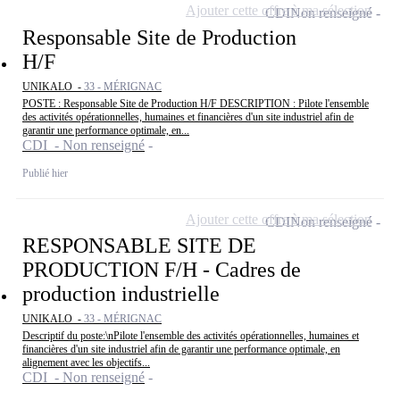
Ajouter cette offre à ma sélection
CDI
Non renseigné
Responsable Site de Production
H/F
UNIKALO -
33 - MÉRIGNAC
POSTE : Responsable Site de Production H/F DESCRIPTION : Pilote l'ensemble
des activités opérationnelles, humaines et financières d'un site industriel afin de
garantir une performance optimale, en...
CDI - Non renseigné
Publié hier
Ajouter cette offre à ma sélection
CDI
Non renseigné
RESPONSABLE SITE DE
PRODUCTION F/H - Cadres de
production industrielle
UNIKALO -
33 - MÉRIGNAC
Descriptif du poste:\nPilote l'ensemble des activités opérationnelles, humaines et
financières d'un site industriel afin de garantir une performance optimale, en
alignement avec les objectifs...
CDI - Non renseigné