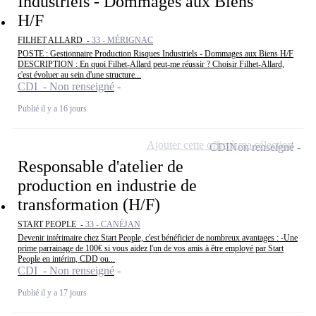
Industriels - Dommages aux Biens
H/F
FILHET ALLARD -
33 - MÉRIGNAC
POSTE : Gestionnaire Production Risques Industriels - Dommages aux Biens H/F
DESCRIPTION : En quoi Filhet-Allard peut-me réussir ? Choisir Filhet-Allard,
c'est évoluer au sein d'une structure...
CDI - Non renseigné
Publié il y a 16 jours
Ajouter cette offre à ma sélection
CDI
Non renseigné
Responsable d'atelier de
production en industrie de
transformation (H/F)
START PEOPLE -
33 - CANÉJAN
Devenir intérimaire chez Start People, c'est bénéficier de nombreux avantages : -Une
prime parrainage de 100€ si vous aidez l'un de vos amis à être employé par Start
People en intérim, CDD ou...
CDI - Non renseigné
Publié il y a 17 jours