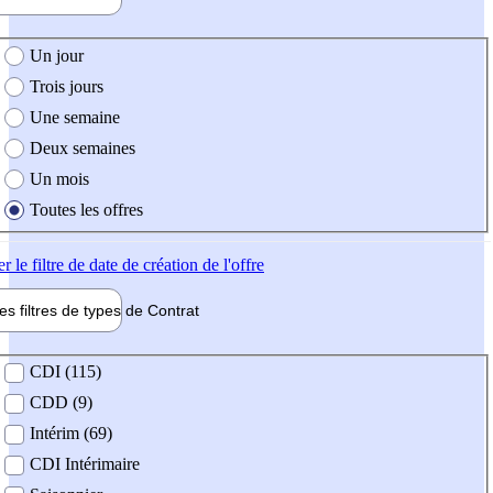
e création de l'offre
Un jour
Trois jours
Une semaine
Deux semaines
Un mois
Toutes les offres
er
le filtre de date de création de l'offre
les filtres de types de
Contrat
de contrat
CDI (115)
CDD (9)
Intérim (69)
CDI Intérimaire