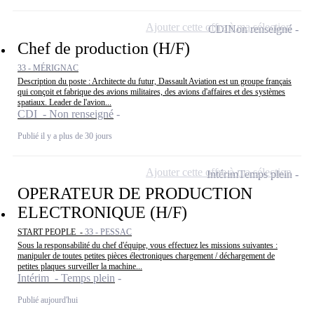
Ajouter cette offre à ma sélection
CDI
Non renseigné
Chef de production (H/F)
33 - MÉRIGNAC
Description du poste : Architecte du futur, Dassault Aviation est un groupe français
qui conçoit et fabrique des avions militaires, des avions d'affaires et des systèmes
spatiaux. Leader de l'avion...
CDI - Non renseigné
Publié il y a plus de 30 jours
Ajouter cette offre à ma sélection
Intérim
Temps plein
OPERATEUR DE PRODUCTION
ELECTRONIQUE (H/F)
START PEOPLE -
33 - PESSAC
Sous la responsabilité du chef d'équipe, vous effectuez les missions suivantes :
manipuler de toutes petites pièces électroniques chargement / déchargement de
petites plaques surveiller la machine...
Intérim - Temps plein
Publié aujourd'hui