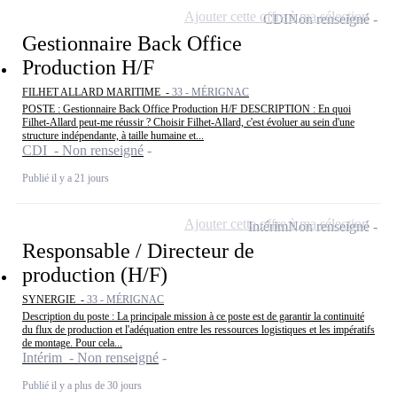
Ajouter cette offre à ma sélection
CDI
Non renseigné
Gestionnaire Back Office
Production H/F
FILHET ALLARD MARITIME -
33 - MÉRIGNAC
POSTE : Gestionnaire Back Office Production H/F DESCRIPTION : En quoi
Filhet-Allard peut-me réussir ? Choisir Filhet-Allard, c'est évoluer au sein d'une
structure indépendante, à taille humaine et...
CDI - Non renseigné
Publié il y a 21 jours
Ajouter cette offre à ma sélection
Intérim
Non renseigné
Responsable / Directeur de
production (H/F)
SYNERGIE -
33 - MÉRIGNAC
Description du poste : La principale mission à ce poste est de garantir la continuité
du flux de production et l'adéquation entre les ressources logistiques et les impératifs
de montage. Pour cela...
Intérim - Non renseigné
Publié il y a plus de 30 jours