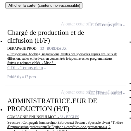
Afficher la carte
(contenu non-accessible)
Ajouter cette offre à ma sélection
CDI
Temps plein
Chargé de production et de
diffusion (H/F)
DERAPAGE PROD -
33 - BORDEAUX
- Prospections, booking, négociations, ventes des spectacles auprès des lieux de
diffusion, salles et festivals en contact très fréquent avec les programmateurs. -
Suivis et relances ciblés. - Mise à...
CDI - Temps plein
Publié il y a 17 jours
Ajouter cette offre à ma sélection
CDI
Temps partiel
ADMINISTRATRICE.EUR DE
PRODUCTION (H/F)
COMPAGNIE ENUNSEULMOT -
33 - BEGLES
Structure : Compagnie Enunseulmot (Bordeaux) Secteur : Spectacle vivant / Théâtre
d'improvisation professionnelle Équipe : 4 comédien-ne-s permanent-e-s, 2