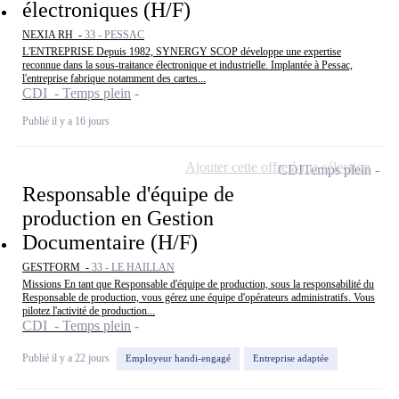
électroniques (H/F)
NEXIA RH -
33 - PESSAC
L'ENTREPRISE Depuis 1982, SYNERGY SCOP développe une expertise
reconnue dans la sous-traitance électronique et industrielle. Implantée à Pessac,
l'entreprise fabrique notamment des cartes...
CDI - Temps plein
Publié il y a 16 jours
Ajouter cette offre à ma sélection
CDI
Temps plein
Responsable d'équipe de
production en Gestion
Documentaire (H/F)
GESTFORM -
33 - LE HAILLAN
Missions En tant que Responsable d'équipe de production, sous la responsabilité du
Responsable de production, vous gérez une équipe d'opérateurs administratifs. Vous
pilotez l'activité de production...
CDI - Temps plein
Publié il y a 22 jours
Employeur handi-engagé
Entreprise adaptée