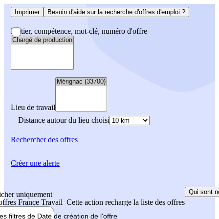
Imprimer
Besoin d'aide sur la recherche d'offres d'emploi ?
Métier, compétence, mot-clé, numéro d'offre
Lieu de travail
Distance autour du lieu choisi
Rechercher
des offres
Créer une alerte
Qui sont n
icher uniquement
 offres France Travail
Cette action recharge la liste des offres
les filtres de
Date de création
de l'offre