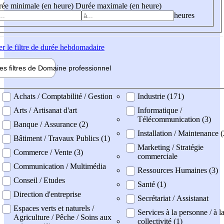
ée minimale (en heure)
Durée maximale (en heure)
heures
er
le filtre de durée hebdomadaire
les filtres de
Domaine pro
fessionnel
ne professionel
Achats / Comptabilité / Gestion
Industrie (171)
Arts / Artisanat d'art
Informatique /
Télécommunication (3)
Banque / Assurance (2)
Installation / Maintenance (
Bâtiment / Travaux Publics (1)
Marketing / Stratégie
Commerce / Vente (3)
commerciale
Communication / Multimédia
Ressources Humaines (3)
Conseil / Etudes
Santé (1)
Direction d'entreprise
Secrétariat / Assistanat
Espaces verts et naturels /
Services à la personne / à l
Agriculture / Pêche / Soins aux
collectivité (1)