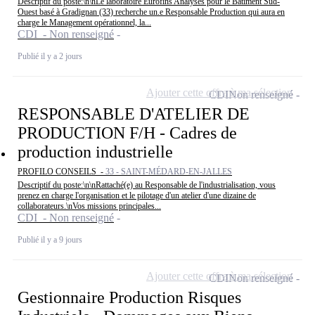
Descriptif du poste:\n\nLe laboratoire Eurofins Analyses pour le Bâtiment Sud-
Ouest basé à Gradignan (33) recherche un.e Responsable Production qui aura en
charge le Management opérationnel, la...
CDI - Non renseigné
Publié il y a 2 jours
Ajouter cette offre à ma sélection
CDI
Non renseigné
RESPONSABLE D'ATELIER DE
PRODUCTION F/H - Cadres de
production industrielle
PROFILO CONSEILS -
33 - SAINT-MÉDARD-EN-JALLES
Descriptif du poste:\n\nRattaché(e) au Responsable de l'industrialisation, vous
prenez en charge l'organisation et le pilotage d'un atelier d'une dizaine de
collaborateurs.\nVos missions principales...
CDI - Non renseigné
Publié il y a 9 jours
Ajouter cette offre à ma sélection
CDI
Non renseigné
Gestionnaire Production Risques