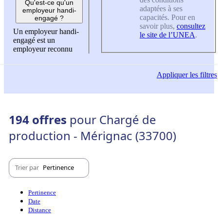
Qu'est-ce qu'un
adaptées à ses
employeur handi-
capacités. Pour en
engagé ?
savoir plus,
consultez
Un employeur handi-
le site de l’UNEA
.
engagé est un
employeur reconnu
Appliquer
les filtres
194 offres
pour Chargé de
production - Mérignac (33700)
Trier par
Pertinence
Pertinence
Date
Distance