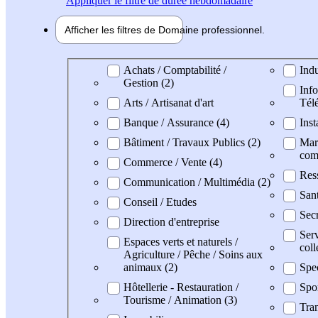
Appliquer
le filtre de durée hebdomadaire
Afficher les filtres de
Domaine pro
fessionnel
Domaine professionel
Achats / Comptabilité /
Indu
Gestion (2)
Info
Arts / Artisanat d'art
Tél
Banque / Assurance (4)
Inst
Bâtiment / Travaux Publics (2)
Mark
com
Commerce / Vente (4)
Res
Communication / Multimédia (2)
San
Conseil / Etudes
Secr
Direction d'entreprise
Serv
Espaces verts et naturels /
coll
Agriculture / Pêche / Soins aux
animaux (2)
Spec
Hôtellerie - Restauration /
Spo
Tourisme / Animation (3)
Tran