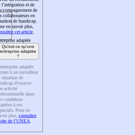
 l’intégration et de
’accompagnement de
s collaborateurs en
tuation de handicap.
ur en savoir plus,
nsultez cet article
.
treprise adaptée
Qu'est-ce qu'une
entreprise adaptée
?
entreprise adaptée
rmet à un travailleur
 situation de
ndicap d'exercer
e activité
ofessionnelle dans
s conditions
aptées à ses
pacités. Pour en
voir plus,
consultez
 site de l’UNEA
.