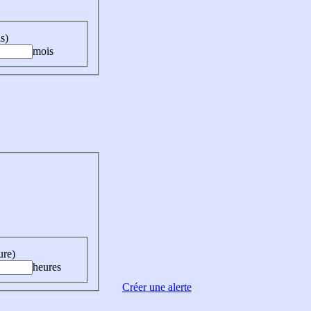
s)
mois
ure)
heures
Créer une alerte