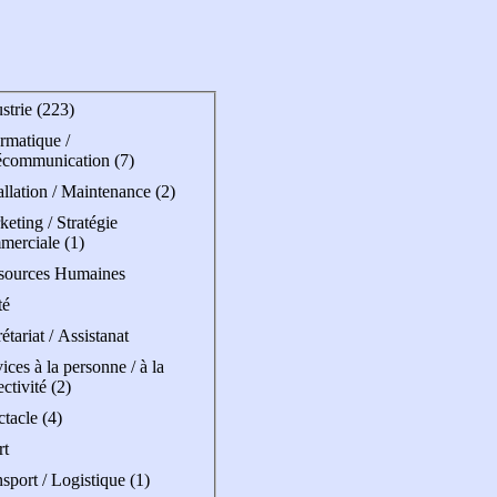
strie (223)
rmatique /
écommunication (7)
allation / Maintenance (2)
eting / Stratégie
merciale (1)
sources Humaines
té
étariat / Assistanat
ices à la personne / à la
ectivité (2)
tacle (4)
rt
sport / Logistique (1)