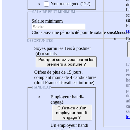
Non renseignée (122)
de
l
SALAIRE BRUT MINIMUM
se
si
Salaire minimum
Po
co
Choisissez une périodicité pour le salaire saisi
En
OPPORTUNITÉS
Soyez parmi les 1ers à postuler
(4)
résultats
Pourquoi serez-vous parmi les
L'
premiers à postuler ?
pe
Offres de plus de 15 jours,
en
comptant moins de 4 candidatures
ha
(dont France Travail est informé)
un
HANDICAP
pr
de
Employeur handi-
ad
engagé
ca
Qu'est-ce qu'un
sa
employeur handi-
le
engagé ?
Un employeur handi-