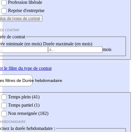
Profession libérale
Reprise d'entreprise
plus
de types de contrat
 DE CONTRAT
ée de contrat
ée minimale (en mois)
Durée maximale (en mois)
mois
er
le filtre du type de contrat
les filtres de
Durée hebdo
madaire
 hebdomadaire
Temps plein (41)
Temps partiel (1)
Non renseignée (182)
 HEBDOMADAIRE
cisez la durée hebdomadaire :