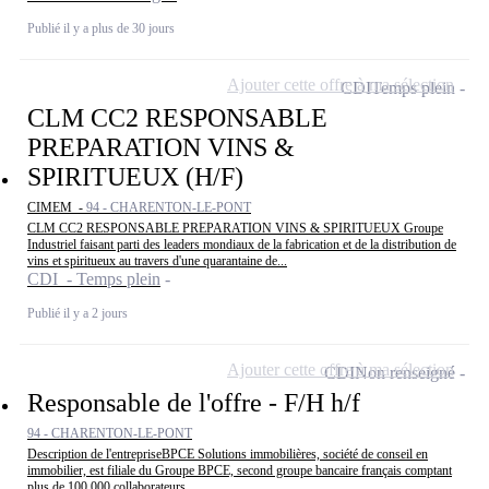
Publié il y a plus de 30 jours
Ajouter cette offre à ma sélection
CDI
Temps plein
CLM CC2 RESPONSABLE
PREPARATION VINS &
SPIRITUEUX (H/F)
CIMEM -
94 - CHARENTON-LE-PONT
CLM CC2 RESPONSABLE PREPARATION VINS & SPIRITUEUX Groupe
Industriel faisant parti des leaders mondiaux de la fabrication et de la distribution de
vins et spiritueux au travers d'une quarantaine de...
CDI - Temps plein
Publié il y a 2 jours
Ajouter cette offre à ma sélection
CDI
Non renseigné
Responsable de l'offre - F/H h/f
94 - CHARENTON-LE-PONT
Description de l'entrepriseBPCE Solutions immobilières, société de conseil en
immobilier, est filiale du Groupe BPCE, second groupe bancaire français comptant
plus de 100 000 collaborateurs....