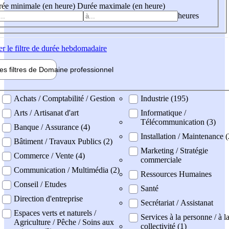
ée minimale (en heure)
Durée maximale (en heure)
heures
er
le filtre de durée hebdomadaire
les filtres de
Domaine pro
fessionnel
ne professionel
Achats / Comptabilité / Gestion
Industrie (195)
Arts / Artisanat d'art
Informatique /
Télécommunication (3)
Banque / Assurance (4)
Installation / Maintenance (
Bâtiment / Travaux Publics (2)
Marketing / Stratégie
Commerce / Vente (4)
commerciale
Communication / Multimédia (2)
Ressources Humaines
Conseil / Etudes
Santé
Direction d'entreprise
Secrétariat / Assistanat
Espaces verts et naturels /
Services à la personne / à l
Agriculture / Pêche / Soins aux
collectivité (1)