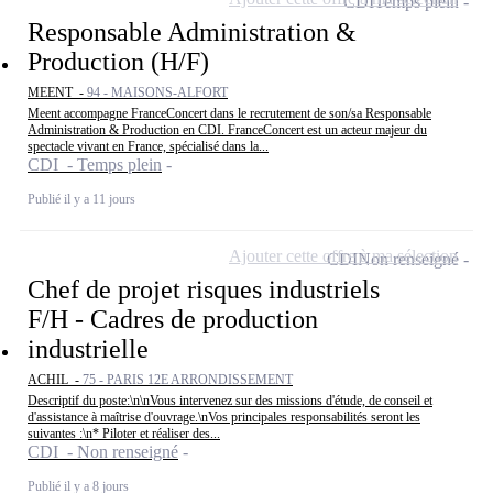
CDI
Temps plein
Responsable Administration &
Production (H/F)
MEENT -
94 - MAISONS-ALFORT
Meent accompagne FranceConcert dans le recrutement de son/sa Responsable
Administration & Production en CDI. FranceConcert est un acteur majeur du
spectacle vivant en France, spécialisé dans la...
CDI - Temps plein
Publié il y a 11 jours
Ajouter cette offre à ma sélection
CDI
Non renseigné
Chef de projet risques industriels
F/H - Cadres de production
industrielle
ACHIL -
75 - PARIS 12E ARRONDISSEMENT
Descriptif du poste:\n\nVous intervenez sur des missions d'étude, de conseil et
d'assistance à maîtrise d'ouvrage.\nVos principales responsabilités seront les
suivantes :\n* Piloter et réaliser des...
CDI - Non renseigné
Publié il y a 8 jours