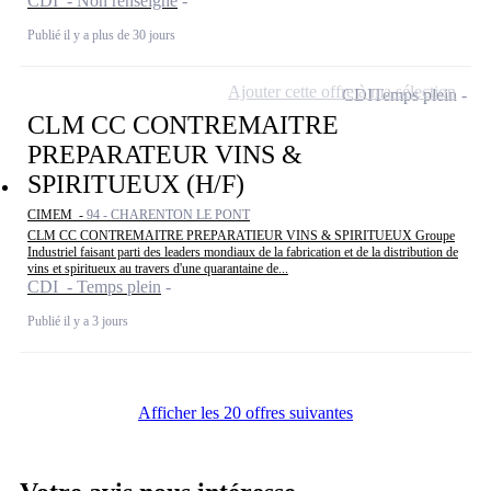
CDI - Non renseigné
Publié il y a plus de 30 jours
Ajouter cette offre à ma sélection
CDI
Temps plein
CLM CC CONTREMAITRE
PREPARATEUR VINS &
SPIRITUEUX (H/F)
CIMEM -
94 - CHARENTON LE PONT
CLM CC CONTREMAITRE PREPARATIEUR VINS & SPIRITUEUX Groupe
Industriel faisant parti des leaders mondiaux de la fabrication et de la distribution de
vins et spiritueux au travers d'une quarantaine de...
CDI - Temps plein
Publié il y a 3 jours
Afficher les 20 offres suivantes