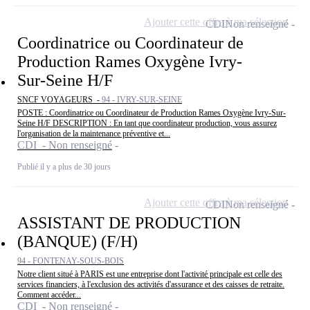
Ajouter cette offre à ma sélection
CDI
Non renseigné
Coordinatrice ou Coordinateur de
Production Rames Oxygène Ivry-
Sur-Seine H/F
SNCF VOYAGEURS -
94 - IVRY-SUR-SEINE
POSTE : Coordinatrice ou Coordinateur de Production Rames Oxygène Ivry-Sur-
Seine H/F DESCRIPTION : En tant que coordinateur production, vous assurez
l'organisation de la maintenance préventive et...
CDI - Non renseigné
Publié il y a plus de 30 jours
Ajouter cette offre à ma sélection
CDI
Non renseigné
ASSISTANT DE PRODUCTION
(BANQUE) (F/H)
94 - FONTENAY-SOUS-BOIS
Notre client situé à PARIS est une entreprise dont l'activité principale est celle des
services financiers, à l'exclusion des activités d'assurance et des caisses de retraite.
Comment accéder...
CDI - Non renseigné