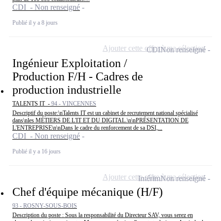
CDI - Non renseigné
Publié il y a 8 jours
Ajouter cette offre à ma sélection
CDI
Non renseigné
Ingénieur Exploitation /
Production F/H - Cadres de
production industrielle
TALENTS IT -
94 - VINCENNES
Descriptif du poste:\nTalents IT est un cabinet de recrutement national spécialisé
dans\nles MÉTIERS DE L'IT ET DU DIGITAL.\n\nPRÉSENTATION DE
L'ENTREPRISE\n\nDans le cadre du renforcement de sa DSI,...
CDI - Non renseigné
Publié il y a 16 jours
Ajouter cette offre à ma sélection
Intérim
Non renseigné
Chef d'équipe mécanique (H/F)
93 - ROSNY-SOUS-BOIS
Description du poste : Sous la responsabilité du Directeur SAV, vous serez en