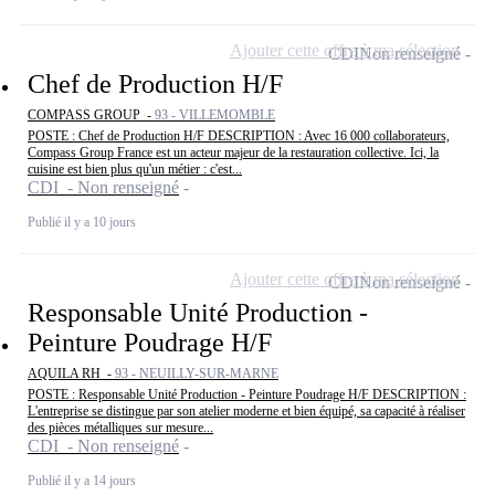
Ajouter cette offre à ma sélection
CDI
Non renseigné
Chef de Production H/F
COMPASS GROUP -
93 - VILLEMOMBLE
POSTE : Chef de Production H/F DESCRIPTION : Avec 16 000 collaborateurs,
Compass Group France est un acteur majeur de la restauration collective. Ici, la
cuisine est bien plus qu'un métier : c'est...
CDI - Non renseigné
Publié il y a 10 jours
Ajouter cette offre à ma sélection
CDI
Non renseigné
Responsable Unité Production -
Peinture Poudrage H/F
AQUILA RH -
93 - NEUILLY-SUR-MARNE
POSTE : Responsable Unité Production - Peinture Poudrage H/F DESCRIPTION :
L'entreprise se distingue par son atelier moderne et bien équipé, sa capacité à réaliser
des pièces métalliques sur mesure...
CDI - Non renseigné
Publié il y a 14 jours