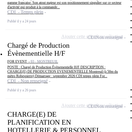
gamme française. Son atout majeur est son positionnement singulier sur ce secteur
d'activité qui produit à la commande...
CDI - Temps plein
Publié il y a 24 jours
Ajouter cette offre à ma sélection
CDI
Non renseigné
Chargé de Production
Évènementielle H/F
FOR EVENT -
93 - MONTREUIL
POSTE : Chargé de Production Évènementielle H/F DESCRIPTION :
CHARGE(E) DE PRODUCTION EVENEMENTIELLE Montreuil (à 50m du
métro Robespierre) Démarrage : septembre 2026 CDI temps plein For...
CDI - Non renseigné
Publié il y a 26 jours
Ajouter cette offre à ma sélection
CDI
Non renseigné
CHARGE(E) DE
PLANIFICATION EN
HOTELLERIE & PERSONNEL