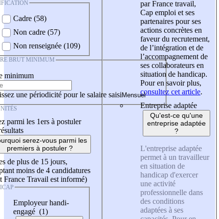
IFICATION
par France travail,
Cap emploi et ses
Cadre (58)
partenaires pour ses
actions concrètes en
Non cadre (57)
faveur du recrutement,
Non renseignée (109)
de l’intégration et de
l’accompagnement de
IRE BRUT MINIMUM
ses collaborateurs en
situation de handicap.
re minimum
Pour en savoir plus,
consultez cet article
.
ssez une périodicité pour le salaire saisi
Entreprise adaptée
NITÉS
Qu'est-ce qu'une
z parmi les 1ers à postuler
entreprise adaptée
résultats
?
urquoi serez-vous parmi les
L'entreprise adaptée
premiers à postuler ?
permet à un travailleur
es de plus de 15 jours,
en situation de
tant moins de 4 candidatures
handicap d'exercer
t France Travail est informé)
une activité
ICAP
professionnelle dans
des conditions
Employeur handi-
adaptées à ses
engagé (1)
capacités. Pour en