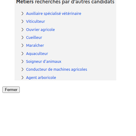
Fermer
Fermer
le détail de l'offre
/
Offre
sur
Offre précéden