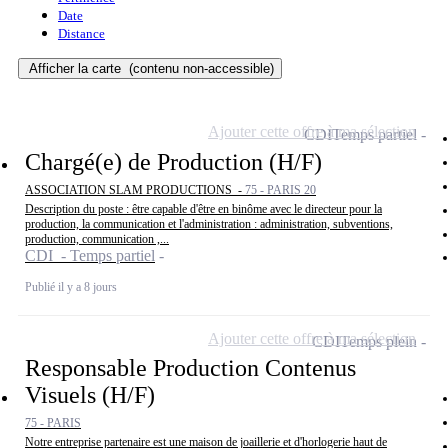
Date
Distance
Afficher la carte
(contenu non-accessible)
Ajouter cette offre à ma sélection
CDI
Temps partiel
Chargé(e) de Production (H/F)
ASSOCIATION SLAM PRODUCTIONS -
75 - PARIS 20
Description du poste : être capable d'être en binôme avec le directeur pour la
production, la communication et l'administration : administration, subventions,
production, communication ,...
CDI - Temps partiel
Publié il y a 8 jours
Ajouter cette offre à ma sélection
CDI
Temps plein
Responsable Production Contenus
Visuels (H/F)
75 - PARIS
Notre entreprise partenaire est une maison de joaillerie et d'horlogerie haut de