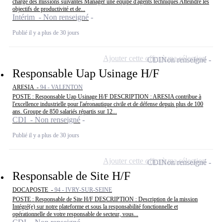
charge des missions suivantes Manager une équipe d'agents techniques Atteindre les
objectifs de productivité et de...
Intérim - Non renseigné
Publié il y a plus de 30 jours
Ajouter cette offre à ma sélection
CDI
Non renseigné
Responsable Uap Usinage H/F
ARESIA -
94 - VALENTON
POSTE : Responsable Uap Usinage H/F DESCRIPTION : ARESIA contribue à
l'excellence industrielle pour l'aéronautique civile et de défense depuis plus de 100
ans. Groupe de 850 salariés répartis sur 12...
CDI - Non renseigné
Publié il y a plus de 30 jours
Ajouter cette offre à ma sélection
CDI
Non renseigné
Responsable de Site H/F
DOCAPOSTE -
94 - IVRY-SUR-SEINE
POSTE : Responsable de Site H/F DESCRIPTION : Description de la mission
Intégré(e) sur notre plateforme et sous la responsabilité fonctionnelle et
opérationnelle de votre responsable de secteur, vous...