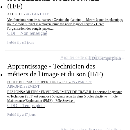
(H/F)
ACCECIT -
94 - GENTILLY
Vos fonctions sont les suivantes : Gestion du planning : - Mettre à jour les plannings
pour le mois suivant et à moyen terme via notre logiciel Pégase - Gérer
l'organisation des congés payés,...
CDI - Non renseigné
Publié il y a 3 jours
Ajouter cette offre à ma sélection
CDD
Temps plein
Apprentissage - Technicien des
métiers de l'image et du son (H/F)
ÉCOLE NORMALE SUPÉRIEURE - PSL -
75 - PARIS 5E
ARRONDISSEMENT
RESPONSABILITÉS : ENVIRONNEMENT DE TRAVAIL Le service Logistique
et Technique (SLT) est composé 50 agents répartis dans 5 pôles d'activité : - Pôle
Maintenance/Exploitation (PME) - Pôle Service...
CDD - Temps plein
Publié il y a 17 jours
Ajouter cette offre à ma sélection