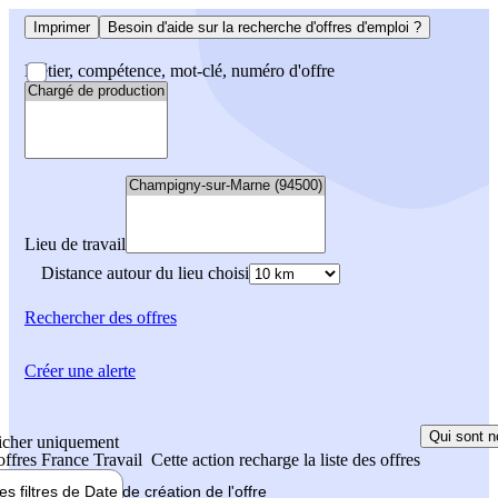
Imprimer
Besoin d'aide sur la recherche d'offres d'emploi ?
Métier, compétence, mot-clé, numéro d'offre
Lieu de travail
Distance autour du lieu choisi
Rechercher
des offres
Créer une alerte
Qui sont n
icher uniquement
 offres France Travail
Cette action recharge la liste des offres
les filtres de
Date de création
de l'offre