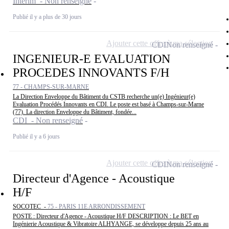
Intérim - Non renseigné
Publié il y a plus de 30 jours
Ajouter cette offre à ma sélection
CDI
Non renseigné
INGENIEUR-E EVALUATION
PROCEDES INNOVANTS F/H
77 - CHAMPS-SUR-MARNE
La Direction Enveloppe du Bâtiment du CSTB recherche un(e) Ingénieur(e)
Evaluation Procédés Innovants en CDI. Le poste est basé à Champs-sur-Marne
(77). La direction Enveloppe du Bâtiment, fondée...
CDI - Non renseigné
Publié il y a 6 jours
Ajouter cette offre à ma sélection
CDI
Non renseigné
Directeur d'Agence - Acoustique
H/F
SOCOTEC -
75 - PARIS 11E ARRONDISSEMENT
POSTE : Directeur d'Agence - Acoustique H/F DESCRIPTION : Le BET en
Ingénierie Acoustique & Vibratoire ALHYANGE, se développe depuis 25 ans au