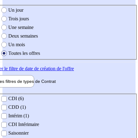
e création de l'offre
Un jour
Trois jours
Une semaine
Deux semaines
Un mois
Toutes les offres
er
le filtre de date de création de l'offre
les filtres de types de
Contrat
de contrat
CDI (6)
CDD (1)
Intérim (1)
CDI Intérimaire
Saisonnier