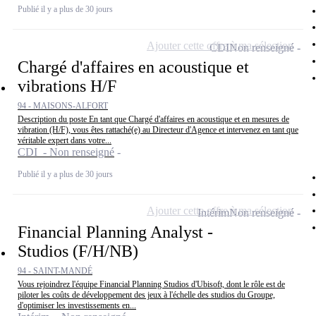
Publié il y a plus de 30 jours
Ajouter cette offre à ma sélection
CDI
Non renseigné
Chargé d'affaires en acoustique et
vibrations H/F
94 - MAISONS-ALFORT
Description du poste En tant que Chargé d'affaires en acoustique et en mesures de
vibration (H/F), vous êtes rattaché(e) au Directeur d'Agence et intervenez en tant que
véritable expert dans votre...
CDI - Non renseigné
Publié il y a plus de 30 jours
Ajouter cette offre à ma sélection
Intérim
Non renseigné
Financial Planning Analyst -
Studios (F/H/NB)
94 - SAINT-MANDÉ
Vous rejoindrez l'équipe Financial Planning Studios d'Ubisoft, dont le rôle est de
piloter les coûts de développement des jeux à l'échelle des studios du Groupe,
d'optimiser les investissements en...