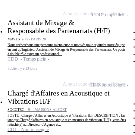
Ajouter cette offre à ma sélection
CDD
Temps plein
Assistant de Mixage &
Responsable des Partenariats (H/F)
MAVEN -
75 - PARIS 20
Nous recherchons une personne talentueuse et motivée pour rejoindre notre équipe
en tant qu'Ingénieur Assistant de Mixage & Responsable des Partenariats. Ce poste
à double rôle exige un professionnel...
CDD - Temps plein
Publié il y a 13 jours
Ajouter cette offre à ma sélection
CDI
Non renseigné
Chargé d'Affaires en Acoustique et
Vibrations H/F
SOCOTEC -
94 - MAISONS-ALFORT
POSTE : Chargé d'Affaires en Acoustique et Vibrations H/F DESCRIPTION : En
tant que Chargé d'affaires en acoustique et en mesures de vibration (H/F), vous êtes
rattaché(e) au Directeur d'Agence et...
CDI - Non renseigné