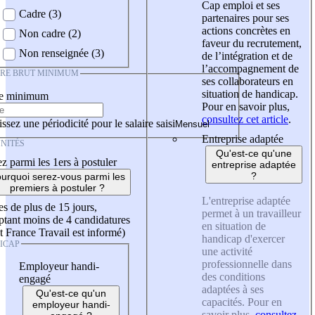
Cap emploi et ses
Cadre (3)
partenaires pour ses
actions concrètes en
Non cadre (2)
faveur du recrutement,
Non renseignée (3)
de l’intégration et de
l’accompagnement de
IRE BRUT MINIMUM
ses collaborateurs en
situation de handicap.
re minimum
Pour en savoir plus,
consultez cet article
.
ssez une périodicité pour le salaire saisi
Entreprise adaptée
NITÉS
Qu'est-ce qu'une
z parmi les 1ers à postuler
entreprise adaptée
?
urquoi serez-vous parmi les
premiers à postuler ?
L'entreprise adaptée
es de plus de 15 jours,
permet à un travailleur
tant moins de 4 candidatures
en situation de
t France Travail est informé)
handicap d'exercer
ICAP
une activité
professionnelle dans
Employeur handi-
des conditions
engagé
adaptées à ses
Qu'est-ce qu'un
capacités. Pour en
employeur handi-
savoir plus,
consultez