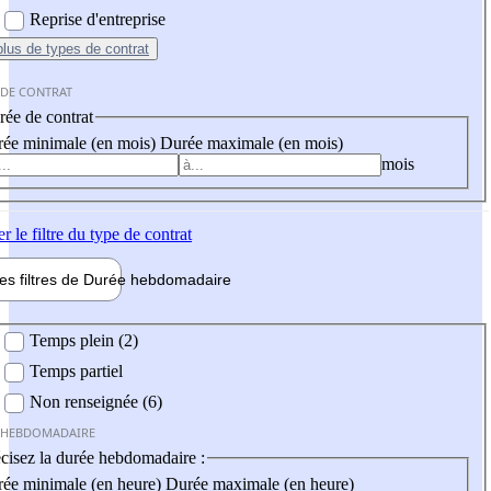
Reprise d'entreprise
plus
de types de contrat
 DE CONTRAT
ée de contrat
ée minimale (en mois)
Durée maximale (en mois)
mois
er
le filtre du type de contrat
les filtres de
Durée hebdo
madaire
 hebdomadaire
Temps plein (2)
Temps partiel
Non renseignée (6)
 HEBDOMADAIRE
cisez la durée hebdomadaire :
ée minimale (en heure)
Durée maximale (en heure)