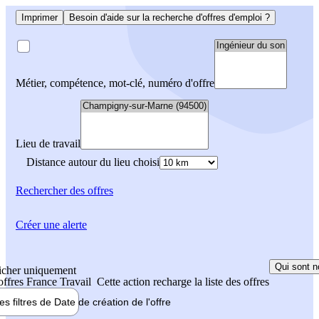
Imprimer
Besoin d'aide sur la recherche d'offres d'emploi ?
Métier, compétence, mot-clé, numéro d'offre
Lieu de travail
Distance autour du lieu choisi
Rechercher
des offres
Créer une alerte
Qui sont n
icher uniquement
 offres France Travail
Cette action recharge la liste des offres
les filtres de
Date de création
de l'offre