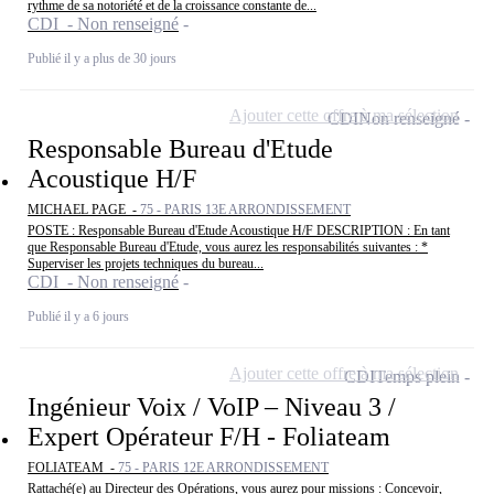
rythme de sa notoriété et de la croissance constante de...
CDI - Non renseigné
Publié il y a plus de 30 jours
Ajouter cette offre à ma sélection
CDI
Non renseigné
Responsable Bureau d'Etude
Acoustique H/F
MICHAEL PAGE -
75 - PARIS 13E ARRONDISSEMENT
POSTE : Responsable Bureau d'Etude Acoustique H/F DESCRIPTION : En tant
que Responsable Bureau d'Etude, vous aurez les responsabilités suivantes : *
Superviser les projets techniques du bureau...
CDI - Non renseigné
Publié il y a 6 jours
Ajouter cette offre à ma sélection
CDI
Temps plein
Ingénieur Voix / VoIP – Niveau 3 /
Expert Opérateur F/H - Foliateam
FOLIATEAM -
75 - PARIS 12E ARRONDISSEMENT
Rattaché(e) au Directeur des Opérations, vous aurez pour missions : Concevoir,