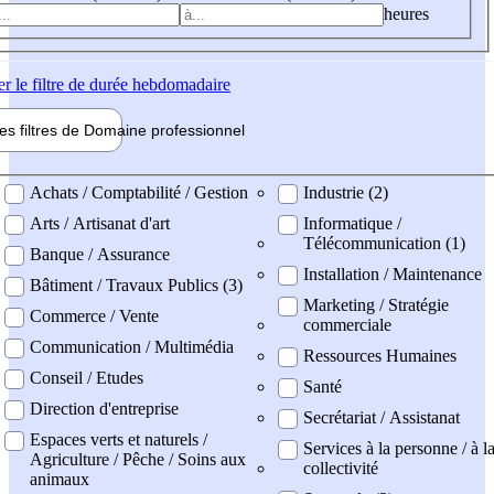
heures
er
le filtre de durée hebdomadaire
les filtres de
Domaine pro
fessionnel
ne professionel
Achats / Comptabilité / Gestion
Industrie (2)
Arts / Artisanat d'art
Informatique /
Télécommunication (1)
Banque / Assurance
Installation / Maintenance
Bâtiment / Travaux Publics (3)
Marketing / Stratégie
Commerce / Vente
commerciale
Communication / Multimédia
Ressources Humaines
Conseil / Etudes
Santé
Direction d'entreprise
Secrétariat / Assistanat
Espaces verts et naturels /
Services à la personne / à l
Agriculture / Pêche / Soins aux
collectivité
animaux