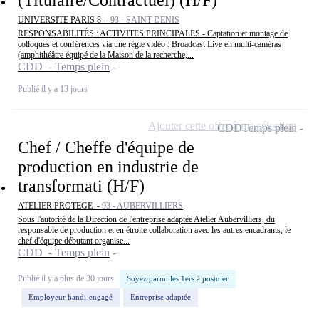
UNIVERSITE PARIS 8 -
93 - SAINT-DENIS
RESPONSABILITÉS : ACTIVITES PRINCIPALES - Captation et montage de
colloques et conférences via une régie vidéo : Broadcast Live en multi-caméras
(amphithéâtre équipé de la Maison de la recherche,...
CDD - Temps plein
Publié il y a 13 jours
Ajouter cette offre à ma sélection
CDD
Temps plein
Chef / Cheffe d'équipe de
production en industrie de
transformati (H/F)
ATELIER PROTEGE -
93 - AUBERVILLIERS
Sous l'autorité de la Direction de l'entreprise adaptée Atelier Aubervilliers, du
responsable de production et en étroite collaboration avec les autres encadrants, le
chef d'équipe débutant organise...
CDD - Temps plein
Publié il y a plus de 30 jours
Soyez parmi les 1ers à postuler
Employeur handi-engagé
Entreprise adaptée