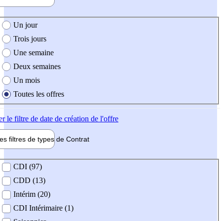
e création de l'offre
Un jour
Trois jours
Une semaine
Deux semaines
Un mois
Toutes les offres
er
le filtre de date de création de l'offre
les filtres de types de
Contrat
de contrat
CDI (97)
CDD (13)
Intérim (20)
CDI Intérimaire (1)