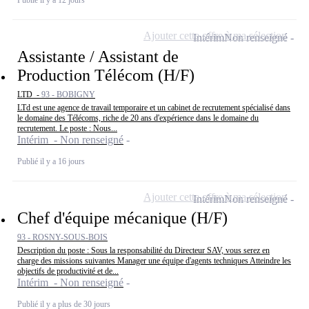
Publié il y a 12 jours
Ajouter cette offre à ma sélection
Intérim
Non renseigné
Assistante / Assistant de
Production Télécom (H/F)
LTD -
93 - BOBIGNY
LTd est une agence de travail temporaire et un cabinet de recrutement spécialisé dans
le domaine des Télécoms, riche de 20 ans d'expérience dans le domaine du
recrutement. Le poste : Nous...
Intérim - Non renseigné
Publié il y a 16 jours
Ajouter cette offre à ma sélection
Intérim
Non renseigné
Chef d'équipe mécanique (H/F)
93 - ROSNY-SOUS-BOIS
Description du poste : Sous la responsabilité du Directeur SAV, vous serez en
charge des missions suivantes Manager une équipe d'agents techniques Atteindre les
objectifs de productivité et de...
Intérim - Non renseigné
Publié il y a plus de 30 jours