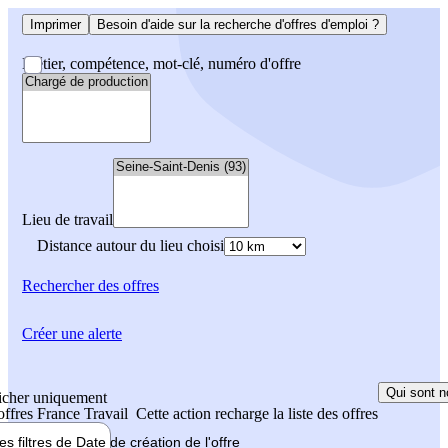
Imprimer
Besoin d'aide sur la recherche d'offres d'emploi ?
Métier, compétence, mot-clé, numéro d'offre
Lieu de travail
Distance autour du lieu choisi
Rechercher
des offres
Créer une alerte
Qui sont n
icher uniquement
 offres France Travail
Cette action recharge la liste des offres
les filtres de
Date de création
de l'offre