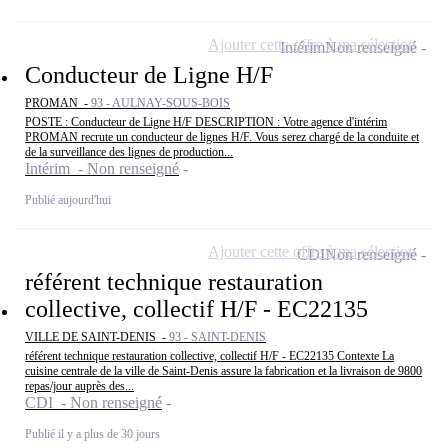
Ajouter cette offre à ma sélection
Intérim
Non renseigné
Conducteur de Ligne H/F
PROMAN -
93 - AULNAY-SOUS-BOIS
POSTE : Conducteur de Ligne H/F DESCRIPTION : Votre agence d'intérim
PROMAN recrute un conducteur de lignes H/F. Vous serez chargé de la conduite et
de la surveillance des lignes de production...
Intérim - Non renseigné
Publié aujourd'hui
Ajouter cette offre à ma sélection
CDI
Non renseigné
référent technique restauration
collective, collectif H/F - EC22135
VILLE DE SAINT-DENIS -
93 - SAINT-DENIS
référent technique restauration collective, collectif H/F - EC22135 Contexte La
cuisine centrale de la ville de Saint-Denis assure la fabrication et la livraison de 9800
repas/jour auprès des...
CDI - Non renseigné
Publié il y a plus de 30 jours