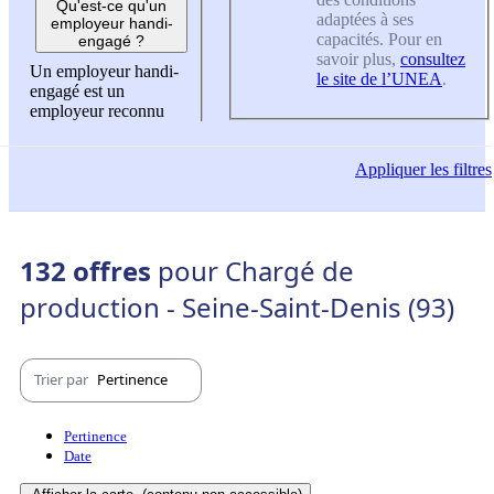
Qu'est-ce qu'un
adaptées à ses
employeur handi-
capacités. Pour en
engagé ?
savoir plus,
consultez
Un employeur handi-
le site de l’UNEA
.
engagé est un
employeur reconnu
Appliquer
les filtres
132 offres
pour Chargé de
production - Seine-Saint-Denis (93)
Trier par
Pertinence
Pertinence
Date