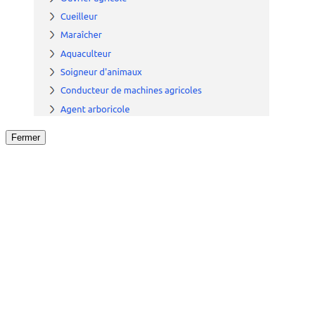
Fermer
Fermer
le détail de l'offre
/
Offre
sur
Offre précéden