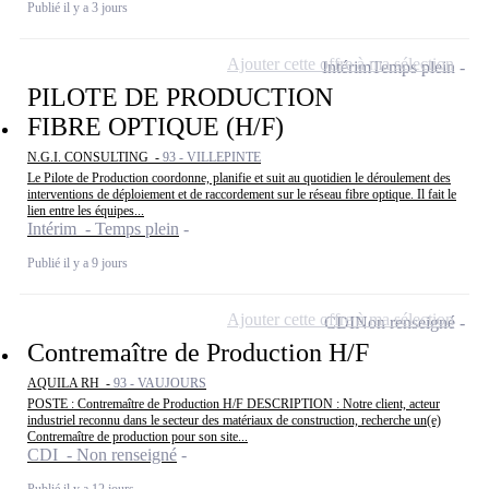
Publié il y a 3 jours
Ajouter cette offre à ma sélection
Intérim
Temps plein
PILOTE DE PRODUCTION
FIBRE OPTIQUE (H/F)
N.G.I. CONSULTING -
93 - VILLEPINTE
Le Pilote de Production coordonne, planifie et suit au quotidien le déroulement des
interventions de déploiement et de raccordement sur le réseau fibre optique. Il fait le
lien entre les équipes...
Intérim - Temps plein
Publié il y a 9 jours
Ajouter cette offre à ma sélection
CDI
Non renseigné
Contremaître de Production H/F
AQUILA RH -
93 - VAUJOURS
POSTE : Contremaître de Production H/F DESCRIPTION : Notre client, acteur
industriel reconnu dans le secteur des matériaux de construction, recherche un(e)
Contremaître de production pour son site...
CDI - Non renseigné