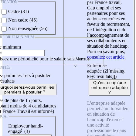
IFICATION
par France travail,
Cap emploi et ses
Cadre (31)
partenaires pour ses
actions concrètes en
Non cadre (45)
faveur du recrutement,
Non renseignée (56)
de l’intégration et de
l’accompagnement de
IRE BRUT MINIMUM
ses collaborateurs en
situation de handicap.
re minimum
Pour en savoir plus,
consultez cet article
.
ssez une périodicité pour le salaire saisi
Entreprise
NITÉS
adaptée (2
[[missing
z parmi les 1ers à postuler
key: resultats]]
)
résultats
Qu'est-ce qu'une
urquoi serez-vous parmi les
entreprise adaptée
premiers à postuler ?
?
es de plus de 15 jours,
L'entreprise adaptée
tant moins de 4 candidatures
permet à un travailleur
t France Travail est informé)
en situation de
ICAP
handicap d'exercer
une activité
Employeur handi-
professionnelle dans
engagé (3)
des conditions