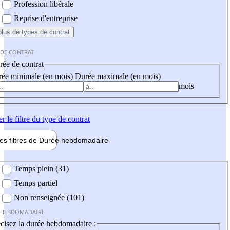
Profession libérale
Reprise d'entreprise
plus
de types de contrat
 DE CONTRAT
ée de contrat
ée minimale (en mois)
Durée maximale (en mois)
mois
er
le filtre du type de contrat
les filtres de
Durée hebdo
madaire
 hebdomadaire
Temps plein (31)
Temps partiel
Non renseignée (101)
 HEBDOMADAIRE
cisez la durée hebdomadaire :