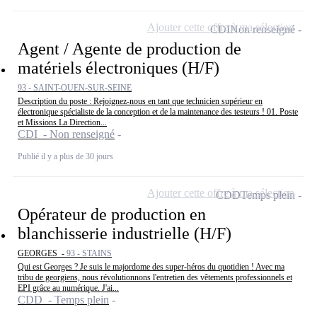
Ajouter cette offre à ma sélection
CDI
Non renseigné
Agent / Agente de production de
matériels électroniques (H/F)
93 - SAINT-OUEN-SUR-SEINE
Description du poste : Rejoignez-nous en tant que technicien supérieur en
électronique spécialiste de la conception et de la maintenance des testeurs ! 01. Poste
et Missions La Direction...
CDI - Non renseigné
Publié il y a plus de 30 jours
Ajouter cette offre à ma sélection
CDD
Temps plein
Opérateur de production en
blanchisserie industrielle (H/F)
GEORGES -
93 - STAINS
Qui est Georges ? Je suis le majordome des super-héros du quotidien ! Avec ma
tribu de georgiens, nous révolutionnons l'entretien des vêtements professionnels et
EPI grâce au numérique. J'ai...
CDD - Temps plein