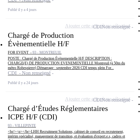
Publié il y a 4 jours
Ajouter cette offre à ma sélection
CDI
Non renseigné
Chargé de Production
Évènementielle H/F
FOR EVENT -
93 - MONTREUIL
POSTE : Chargé de Production Évènementielle H/F DESCRIPTION :
CHARGE(E) DE PRODUCTION EVENEMENTIELLE Montreuil (à 50m du
métro Robespierre) Démarrage : septembre 2026 CDI temps plein For...
CDI - Non renseigné
Publié il y a 24 jours
Ajouter cette offre à ma sélection
CDI
Non renseigné
Chargé d’Études Réglementaires
ICPE H/F (CDI)
93 - VILLEPINTE
<br/><p></br>LHH Recruitment Solutions, cabinet de conseil en recrutement,
intérim spécialisé, management de transition, et évaluation d'expert.e.s, cadres et