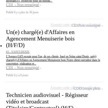
dirigeant.e.s, recherche pour un bureau...
CDI - Non renseigné
Publié il y a plus de 30 jours
Ajouter cette offre à ma sélection
CDI
Non renseigné
Un(e) chargé(e) d'Affaires en
Agencement Menuiserie bois
(H/F/D)
93 - SAINT-DENIS
L'Agence Gif3 recrute pour l'un, de ses clients, basé en Seine saint Denis, un(e)
chargé(e) d'Affaires en Agencement Menuiserie bois.Notre client spécialisé dans la
conception, réalisation et...
CDI - Non renseigné
Publié il y a 8 jours
Ajouter cette offre à ma sélection
CDD
Temps plein
Technicien audiovisuel - Régisseur
vidéo et broadcast
(Titulaire/Contractuel) (H/F)