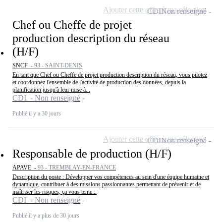
Ajouter cette offre à ma sélection
CDI
Non renseigné
Chef ou Cheffe de projet
production description du réseau
(H/F)
SNCF -
93 - SAINT-DENIS
En tant que Chef ou Cheffe de projet production description du réseau, vous pilotez
et coordonnez l'ensemble de l'activité de production des données, depuis la
planification jusqu'à leur mise à...
CDI - Non renseigné
Publié il y a 30 jours
Ajouter cette offre à ma sélection
CDI
Non renseigné
Responsable de production (H/F)
APAVE -
93 - TREMBLAY-EN-FRANCE
Description du poste : Développer vos compétences au sein d'une équipe humaine et
dynamique, contribuer à des missions passionnantes permettant de prévenir et de
maîtriser les risques, ça vous tente...
CDI - Non renseigné
Publié il y a plus de 30 jours