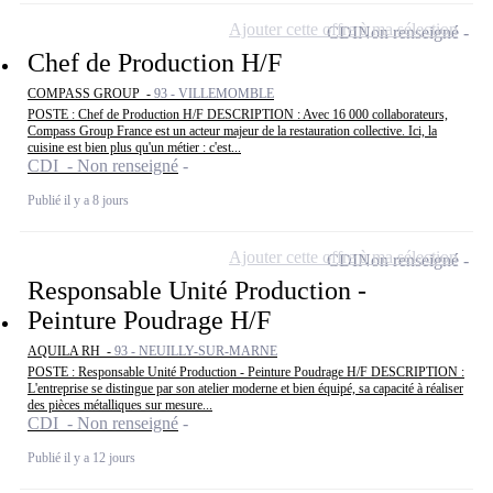
Ajouter cette offre à ma sélection
CDI
Non renseigné
Chef de Production H/F
COMPASS GROUP -
93 - VILLEMOMBLE
POSTE : Chef de Production H/F DESCRIPTION : Avec 16 000 collaborateurs,
Compass Group France est un acteur majeur de la restauration collective. Ici, la
cuisine est bien plus qu'un métier : c'est...
CDI - Non renseigné
Publié il y a 8 jours
Ajouter cette offre à ma sélection
CDI
Non renseigné
Responsable Unité Production -
Peinture Poudrage H/F
AQUILA RH -
93 - NEUILLY-SUR-MARNE
POSTE : Responsable Unité Production - Peinture Poudrage H/F DESCRIPTION :
L'entreprise se distingue par son atelier moderne et bien équipé, sa capacité à réaliser
des pièces métalliques sur mesure...
CDI - Non renseigné
Publié il y a 12 jours