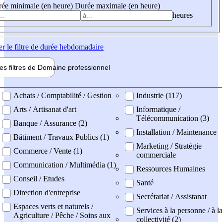
ée minimale (en heure)
Durée maximale (en heure)
heures
er
le filtre de durée hebdomadaire
les filtres de
Domaine pro
fessionnel
ne professionel
Achats / Comptabilité / Gestion
Industrie (117)
Arts / Artisanat d'art
Informatique /
Télécommunication (3)
Banque / Assurance (2)
Installation / Maintenance
Bâtiment / Travaux Publics (1)
Marketing / Stratégie
Commerce / Vente (1)
commerciale
Communication / Multimédia (1)
Ressources Humaines
Conseil / Etudes
Santé
Direction d'entreprise
Secrétariat / Assistanat
Espaces verts et naturels /
Services à la personne / à l
Agriculture / Pêche / Soins aux
collectivité (2)