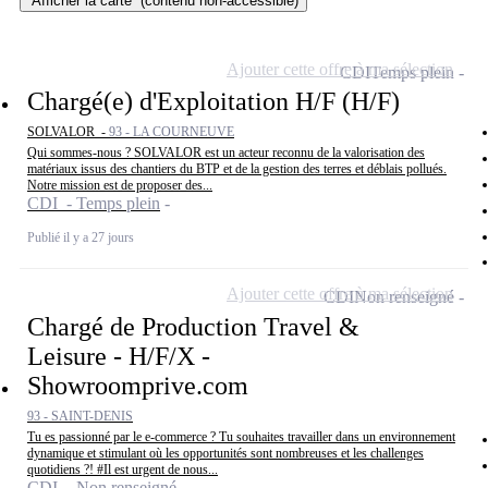
Afficher la carte
(contenu non-accessible)
Ajouter cette offre à ma sélection
CDI
Temps plein
Chargé(e) d'Exploitation H/F (H/F)
SOLVALOR -
93 - LA COURNEUVE
Qui sommes-nous ? SOLVALOR est un acteur reconnu de la valorisation des
matériaux issus des chantiers du BTP et de la gestion des terres et déblais pollués.
Notre mission est de proposer des...
CDI - Temps plein
Publié il y a 27 jours
Ajouter cette offre à ma sélection
CDI
Non renseigné
Chargé de Production Travel &
Leisure - H/F/X -
Showroomprive.com
93 - SAINT-DENIS
Tu es passionné par le e-commerce ? Tu souhaites travailler dans un environnement
dynamique et stimulant où les opportunités sont nombreuses et les challenges
quotidiens ?! #Il est urgent de nous...
CDI - Non renseigné