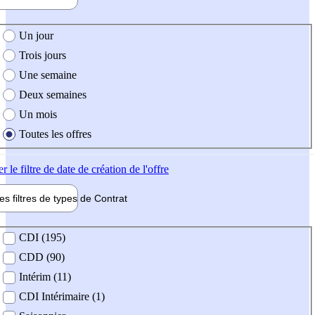
e création de l'offre
Un jour
Trois jours
Une semaine
Deux semaines
Un mois
Toutes les offres
er
le filtre de date de création de l'offre
les filtres de types de
Contrat
de contrat
CDI (195)
CDD (90)
Intérim (11)
CDI Intérimaire (1)