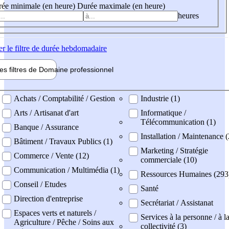
ée minimale (en heure)
Durée maximale (en heure)
heures
er
le filtre de durée hebdomadaire
les filtres de
Domaine pro
fessionnel
ne professionel
Achats / Comptabilité / Gestion
Industrie (1)
Arts / Artisanat d'art
Informatique /
Télécommunication (1)
Banque / Assurance
Installation / Maintenance (
Bâtiment / Travaux Publics (1)
Marketing / Stratégie
Commerce / Vente (12)
commerciale (10)
Communication / Multimédia (1)
Ressources Humaines (293
Conseil / Etudes
Santé
Direction d'entreprise
Secrétariat / Assistanat
Espaces verts et naturels /
Services à la personne / à l
Agriculture / Pêche / Soins aux
collectivité (3)