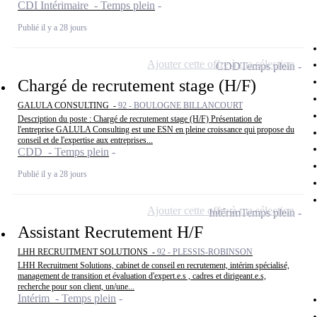
CDI Intérimaire - Temps plein
Publié il y a 28 jours
Ajouter cette offre à ma sélection
CDD
Temps plein
Chargé de recrutement stage (H/F)
GALULA CONSULTING -
92 - BOULOGNE BILLANCOURT
Description du poste : Chargé de recrutement stage (H/F) Présentation de
l'entreprise GALULA Consulting est une ESN en pleine croissance qui propose du
conseil et de l'expertise aux entreprises...
CDD - Temps plein
Publié il y a 28 jours
Ajouter cette offre à ma sélection
Intérim
Temps plein
Assistant Recrutement H/F
LHH RECRUITMENT SOLUTIONS -
92 - PLESSIS-ROBINSON
LHH Recruitment Solutions, cabinet de conseil en recrutement, intérim spécialisé,
management de transition et évaluation d'expert.e.s , cadres et dirigeant.e.s,
recherche pour son client, un/une...
Intérim - Temps plein