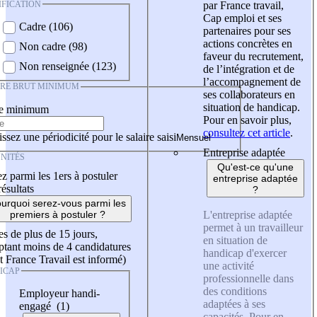
IFICATION
par France travail,
Cap emploi et ses
Cadre (106)
partenaires pour ses
actions concrètes en
Non cadre (98)
faveur du recrutement,
Non renseignée (123)
de l’intégration et de
l’accompagnement de
IRE BRUT MINIMUM
ses collaborateurs en
situation de handicap.
re minimum
Pour en savoir plus,
consultez cet article
.
ssez une périodicité pour le salaire saisi
Entreprise adaptée
NITÉS
Qu'est-ce qu'une
z parmi les 1ers à postuler
entreprise adaptée
résultats
?
urquoi serez-vous parmi les
L'entreprise adaptée
premiers à postuler ?
permet à un travailleur
es de plus de 15 jours,
en situation de
tant moins de 4 candidatures
handicap d'exercer
t France Travail est informé)
une activité
ICAP
professionnelle dans
des conditions
Employeur handi-
adaptées à ses
engagé (1)
capacités. Pour en