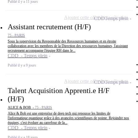
Publié il y a 11 jours
Ajouter cette offre à ma sélection
CDD
Temps plein
Assistant recrutement (H/F)
75 - PARIS
Sous la supervision du Responsable des Ressources humaines et en étroite
collaboration avec les membres de la Direction des ressources humaines, l'assistant
recrutement accompagne l'équipe RH dans le...
CDD - Temps plein
Publié il y a 9 jours
Ajouter cette offre à ma sélection
CDD
Temps plein
Talent Acquisition Apprenti.e H/F
(H/F)
ALICE & BOB -
75 - PARIS
Alice & Bob est une entreprise de deep tech qui repousse les limites de
l'informatique quantique grâce à des avancées scientifiques de pointe. Rejoindre nos
équipes, c'est évoluer au carrefour de la...
CDD - Temps plein
Publié il y a 18 jours