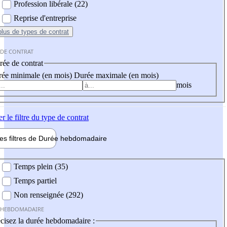
Profession libérale (22)
Reprise d'entreprise
plus
de types de contrat
 DE CONTRAT
ée de contrat
ée minimale (en mois)
Durée maximale (en mois)
mois
er
le filtre du type de contrat
les filtres de
Durée hebdo
madaire
 hebdomadaire
Temps plein (35)
Temps partiel
Non renseignée (292)
 HEBDOMADAIRE
cisez la durée hebdomadaire :