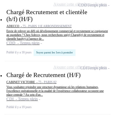
Ajouter cette offre à ma sélection
CDD
Temps plein
Chargé Recrutement et clientèle
(h/f) (H/F)
ADECCO -
75 - PARIS 11E ARRONDISSEMENT
Envie de relever un défi où développement commercial et recrutement se conjuguent
au quotidien ? Chez Adecco, nous recherchons un(e) Chargé(e) de recrutement et
clientèle basé(e) à l'agence de...
CDD - Temps plein
Publié il y a 18 jours
Soyez parmi les 1ers à postuler
Ajouter cette offre à ma sélection
CDI
Temps plein
Chargé de Recrutement (H/F)
CABINET VICTOIRE -
75 - PARIS 02
Vous souhaitez rejoindre une structure dynamique où les relations humaines,
l'excellence opérationnelle et la qualité de l'expérience collaborateur occupent une
place centrale ? Au sein d'un...
CDI - Temps plein
Publié il y a 19 jours