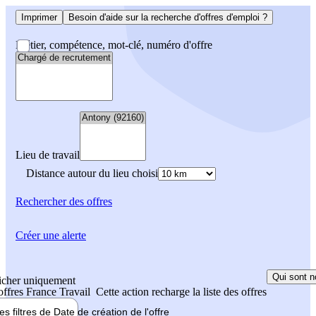
Imprimer
Besoin d'aide sur la recherche d'offres d'emploi ?
Métier, compétence, mot-clé, numéro d'offre
Lieu de travail
Distance autour du lieu choisi
Rechercher
des offres
Créer une alerte
Qui sont n
icher uniquement
 offres France Travail
Cette action recharge la liste des offres
les filtres de
Date de création
de l'offre