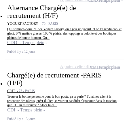
CDD
Temps plein
Alternance Chargé(e) de
recrutement (H/F)
YOGURT FACTORY -
75 - PARIS
Qui sommes-nous ? Chez Yogurt Factory, on a pris un yaourt. et on l'a rendu cool et
glacé. 0 % matière grasse, 100 % plaisir, des toppings à volonté et des boutiques
pleines de bonne humeur. On...
CDD - Temps plein
Publié il y a 12 jours
Ajouter cette offre à ma sélection
CDI
Temps plein
Chargé(e) de recrutement -PARIS
(H/F)
CRIT -
75 - PARIS
Trouver la bonne personne pour le bon poste, ça te parle ? Tu aimes aller à la
rencontre des talents, créer du lien, et voir un candidat s'épanouir dans la mission
que TU lui as trouvée ? Alors tu es...
CDI - Temps plein
Publié il y a 13 jours