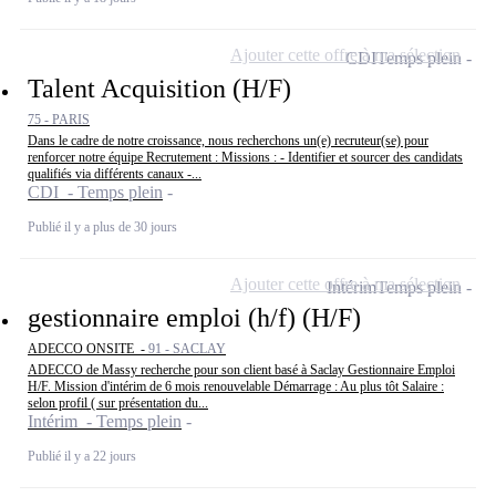
Ajouter cette offre à ma sélection
CDI
Temps plein
Talent Acquisition (H/F)
75 - PARIS
Dans le cadre de notre croissance, nous recherchons un(e) recruteur(se) pour
renforcer notre équipe Recrutement : Missions : - Identifier et sourcer des candidats
qualifiés via différents canaux -...
CDI - Temps plein
Publié il y a plus de 30 jours
Ajouter cette offre à ma sélection
Intérim
Temps plein
gestionnaire emploi (h/f) (H/F)
ADECCO ONSITE -
91 - SACLAY
ADECCO de Massy recherche pour son client basé à Saclay Gestionnaire Emploi
H/F. Mission d'intérim de 6 mois renouvelable Démarrage : Au plus tôt Salaire :
selon profil ( sur présentation du...
Intérim - Temps plein
Publié il y a 22 jours