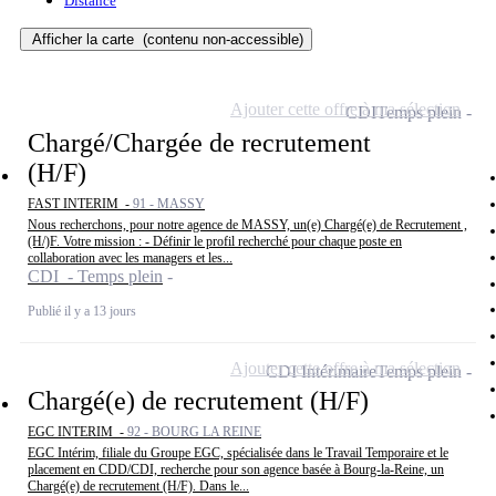
Distance
Afficher la carte
(contenu non-accessible)
Ajouter cette offre à ma sélection
CDI
Temps plein
Chargé/Chargée de recrutement
(H/F)
FAST INTERIM -
91 - MASSY
Nous recherchons, pour notre agence de MASSY, un(e) Chargé(e) de Recrutement ,
(H/)F. Votre mission : - Définir le profil recherché pour chaque poste en
collaboration avec les managers et les...
CDI - Temps plein
Publié il y a 13 jours
Ajouter cette offre à ma sélection
CDI Intérimaire
Temps plein
Chargé(e) de recrutement (H/F)
EGC INTERIM -
92 - BOURG LA REINE
EGC Intérim, filiale du Groupe EGC, spécialisée dans le Travail Temporaire et le
placement en CDD/CDI, recherche pour son agence basée à Bourg-la-Reine, un
Chargé(e) de recrutement (H/F). Dans le...