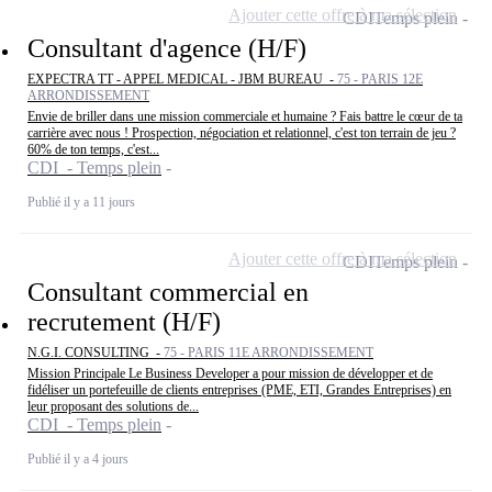
Ajouter cette offre à ma sélection
CDI
Temps plein
Consultant d'agence (H/F)
EXPECTRA TT - APPEL MEDICAL - JBM BUREAU -
75 - PARIS 12E
ARRONDISSEMENT
Envie de briller dans une mission commerciale et humaine ? Fais battre le cœur de ta
carrière avec nous ! Prospection, négociation et relationnel, c'est ton terrain de jeu ?
60% de ton temps, c'est...
CDI - Temps plein
Publié il y a 11 jours
Ajouter cette offre à ma sélection
CDI
Temps plein
Consultant commercial en
recrutement (H/F)
N.G.I. CONSULTING -
75 - PARIS 11E ARRONDISSEMENT
Mission Principale Le Business Developer a pour mission de développer et de
fidéliser un portefeuille de clients entreprises (PME, ETI, Grandes Entreprises) en
leur proposant des solutions de...
CDI - Temps plein
Publié il y a 4 jours