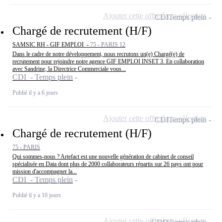
Ajouter cette offre à ma sélection
CDI
Temps plein
Chargé de recrutement (H/F)
SAMSIC RH - GIF EMPLOI -
75 - PARIS 12
Dans le cadre de notre développement, nous recrutons un(e) Chargé(e) de
recrutement pour rejoindre notre agence GIF EMPLOI INSET 3. En collaboration
avec Sandrine, la Directrice Commerciale vous...
CDI - Temps plein
Publié il y a 6 jours
Ajouter cette offre à ma sélection
CDI
Temps plein
Chargé de recrutement (H/F)
75 - PARIS
Qui sommes-nous ? Artefact est une nouvelle génération de cabinet de conseil
spécialisée en Data dont plus de 2000 collaborateurs répartis sur 26 pays ont pour
mission d'accompagner la...
CDI - Temps plein
Publié il y a 10 jours
Ajouter cette offre à ma sélection