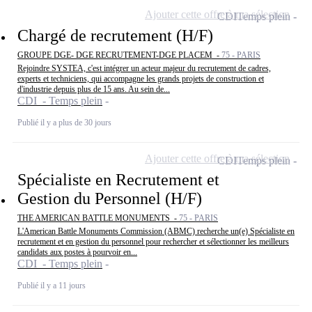
Ajouter cette offre à ma sélection
CDI
Temps plein
Chargé de recrutement (H/F)
GROUPE DGE- DGE RECRUTEMENT-DGE PLACEM -
75 - PARIS
Rejoindre SYSTEA, c'est intégrer un acteur majeur du recrutement de cadres,
experts et techniciens, qui accompagne les grands projets de construction et
d'industrie depuis plus de 15 ans. Au sein de...
CDI - Temps plein
Publié il y a plus de 30 jours
Ajouter cette offre à ma sélection
CDI
Temps plein
Spécialiste en Recrutement et
Gestion du Personnel (H/F)
THE AMERICAN BATTLE MONUMENTS -
75 - PARIS
L'American Battle Monuments Commission (ABMC) recherche un(e) Spécialiste en
recrutement et en gestion du personnel pour rechercher et sélectionner les meilleurs
candidats aux postes à pourvoir en...
CDI - Temps plein
Publié il y a 11 jours