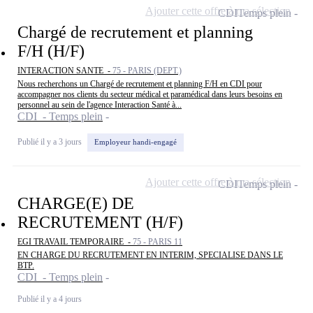
Ajouter cette offre à ma sélection
CDI
Temps plein
Chargé de recrutement et planning
F/H (H/F)
INTERACTION SANTE -
75 - PARIS (DEPT.)
Nous recherchons un Chargé de recrutement et planning F/H en CDI pour
accompagner nos clients du secteur médical et paramédical dans leurs besoins en
personnel au sein de l'agence Interaction Santé à...
CDI - Temps plein
Publié il y a 3 jours
Employeur handi-engagé
Ajouter cette offre à ma sélection
CDI
Temps plein
CHARGE(E) DE
RECRUTEMENT (H/F)
EGI TRAVAIL TEMPORAIRE -
75 - PARIS 11
EN CHARGE DU RECRUTEMENT EN INTERIM, SPECIALISE DANS LE
BTP.
CDI - Temps plein
Publié il y a 4 jours