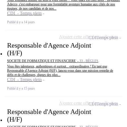
Adecco, c'est embarquer pour une formidable aventure humaine aux côtés de nos
équipes, de nos candidats et de nos...
CDI - Temps plein
Publié il y a 14 jours
Ajouter cette offre à ma sélection
CDI
Temps plein
Responsable d'Agence Adjoint
(H/F)
SOCIETE DE FORMATIQUE ET FINANCIERE -
33 - BÈGLES
Vous êtes talentueux, authentiques et surtout... extraordinaires ! En tant que
Responsable d'Agence Adjoint (H/F), lancez-vous dans une mission remplie de
défis et de challenges, dignes des plus...
CDI - Temps plein
Publié il y a 15 jours
Ajouter cette offre à ma sélection
CDI
Temps plein
Responsable d'Agence Adjoint
(H/F)