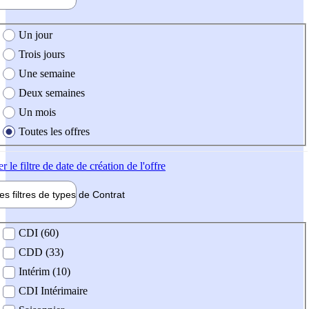
e création de l'offre
Un jour
Trois jours
Une semaine
Deux semaines
Un mois
Toutes les offres
er
le filtre de date de création de l'offre
les filtres de types de
Contrat
de contrat
CDI (60)
CDD (33)
Intérim (10)
CDI Intérimaire