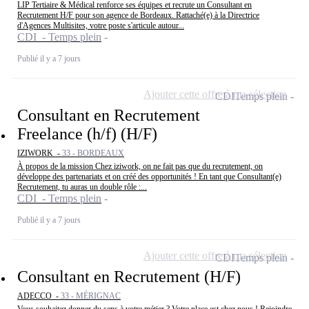
LIP Tertiaire & Médical renforce ses équipes et recrute un Consultant en
Recrutement H/F pour son agence de Bordeaux. Rattaché(e) à la Directrice
d'Agences Multisites, votre poste s'articule autour...
CDI - Temps plein
Publié il y a 7 jours
Ajouter cette offre à ma sélection
CDI
Temps plein
Consultant en Recrutement
Freelance (h/f) (H/F)
IZIWORK -
33 - BORDEAUX
À propos de la mission Chez iziwork, on ne fait pas que du recrutement, on
développe des partenariats et on créé des opportunités ! En tant que Consultant(e)
Recrutement, tu auras un double rôle :...
CDI - Temps plein
Publié il y a 7 jours
Ajouter cette offre à ma sélection
CDI
Temps plein
Consultant en Recrutement (H/F)
ADECCO -
33 - MÉRIGNAC
Vous souhaitez donner du sens à votre métier ? Votre place est chez nous ! Rejoindre