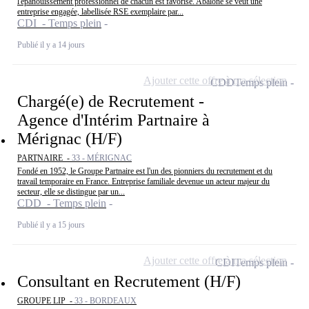
l'épanouissement professionnel de chacun est favorisé. Abalone se veut une
entreprise engagée, labellisée RSE exemplaire par...
CDI - Temps plein
Publié il y a 14 jours
Ajouter cette offre à ma sélection
CDD
Temps plein
Chargé(e) de Recrutement -
Agence d'Intérim Partnaire à
Mérignac (H/F)
PARTNAIRE -
33 - MÉRIGNAC
Fondé en 1952, le Groupe Partnaire est l'un des pionniers du recrutement et du
travail temporaire en France. Entreprise familiale devenue un acteur majeur du
secteur, elle se distingue par un...
CDD - Temps plein
Publié il y a 15 jours
Ajouter cette offre à ma sélection
CDI
Temps plein
Consultant en Recrutement (H/F)
GROUPE LIP -
33 - BORDEAUX