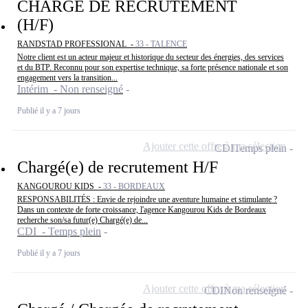
CHARGÉ DE RECRUTEMENT
(H/F)
RANDSTAD PROFESSIONAL -
33 - TALENCE
Notre client est un acteur majeur et historique du secteur des énergies, des services
et du BTP. Reconnu pour son expertise technique, sa forte présence nationale et son
engagement vers la transition...
Intérim - Non renseigné
Publié il y a 7 jours
Ajouter cette offre à ma sélection
CDI
Temps plein
Chargé(e) de recrutement H/F
KANGOUROU KIDS -
33 - BORDEAUX
RESPONSABILITÉS : Envie de rejoindre une aventure humaine et stimulante ?
Dans un contexte de forte croissance, l'agence Kangourou Kids de Bordeaux
recherche son/sa futur(e) Chargé(e) de...
CDI - Temps plein
Publié il y a 7 jours
Ajouter cette offre à ma sélection
CDI
Non renseigné