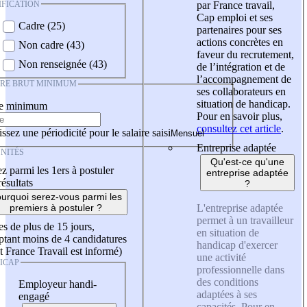
IFICATION
par France travail,
Cap emploi et ses
Cadre (25)
partenaires pour ses
actions concrètes en
Non cadre (43)
faveur du recrutement,
Non renseignée (43)
de l’intégration et de
l’accompagnement de
IRE BRUT MINIMUM
ses collaborateurs en
situation de handicap.
re minimum
Pour en savoir plus,
consultez cet article
.
ssez une périodicité pour le salaire saisi
Entreprise adaptée
NITÉS
Qu'est-ce qu'une
z parmi les 1ers à postuler
entreprise adaptée
résultats
?
urquoi serez-vous parmi les
L'entreprise adaptée
premiers à postuler ?
permet à un travailleur
es de plus de 15 jours,
en situation de
tant moins de 4 candidatures
handicap d'exercer
t France Travail est informé)
une activité
ICAP
professionnelle dans
des conditions
Employeur handi-
adaptées à ses
engagé
capacités. Pour en