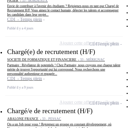
PIGIER -
33 - BORDEAUX
Envie de contribuer à l'avenir des étudiants ? Rejoignez-nous en tant que Chargé de
Recrutement H/F Vous aimez le contact humain, détecter les talents et accompagner
les candidats dans leur projet...
CDI - Temps plein
Publié il y a 4 jours
Ajouter cette offre à ma sélection
CDI
Temps plein
Chargé(e) de recrutement (H/F)
SOCIETE DE FORMATIQUE ET FINANCIERE -
33 - MÉRIGNAC
Partnaire : Révélateur de potentiels ! Chez Partnaire, nous croyons que chaque talent
mérite de trouver l'opportunité qui lui correspond. Nous recherchons une
personnalité authentique et engagée...
CDI - Temps plein
Publié il y a 9 jours
Ajouter cette offre à ma sélection
CDI
Temps plein
Chargé/e de recrutement (H/F)
ABALONE FRANCE -
33 - PESSAC
On a un Job pour vous ! Rejoignez un groupe en constant développement, où