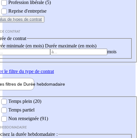
Profession libérale (5)
Reprise d'entreprise
plus
de types de contrat
 DE CONTRAT
ée de contrat
ée minimale (en mois)
Durée maximale (en mois)
mois
er
le filtre du type de contrat
les filtres de
Durée hebdo
madaire
 hebdomadaire
Temps plein (20)
Temps partiel
Non renseignée (91)
 HEBDOMADAIRE
cisez la durée hebdomadaire :