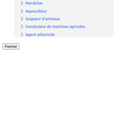
Fermer
Fermer
le détail de l'offre
/
Offre
sur
Offre précéden