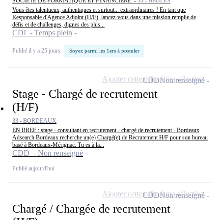
SOCIETE DE FORMATIQUE ET FINANCIERE -
33 - BÈGLES
Vous êtes talentueux, authentiques et surtout... extraordinaires ! En tant que
Responsable d'Agence Adjoint (H/F), lancez-vous dans une mission remplie de
défis et de challenges, dignes des plus...
CDI - Temps plein
Publié il y a 25 jours
Soyez parmi les 1ers à postuler
Ajouter cette offre à ma sélection
CDD
Non renseigné
Stage - Chargé de recrutement
(H/F)
33 - BORDEAUX
EN BREF : stage - consultant en recrutement - chargé de recrutement - Bordeaux
Adsearch Bordeaux recherche un(e) Chargé(e) de Recrutement H/F pour son bureau
basé à Bordeaux-Mérignac. Tu es à la...
CDD - Non renseigné
Publié aujourd'hui
Ajouter cette offre à ma sélection
CDD
Non renseigné
Chargé / Chargée de recrutement