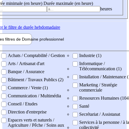
ée minimale (en heure)
Durée maximale (en heure)
heures
er
le filtre de durée hebdomadaire
les filtres de
Domaine pro
fessionnel
ne professionel
Achats / Comptabilité / Gestion
Industrie (1)
Arts / Artisanat d'art
Informatique /
Télécommunication (1)
Banque / Assurance
Installation / Maintenance (
Bâtiment / Travaux Publics (2)
Marketing / Stratégie
Commerce / Vente (1)
commerciale
Communication / Multimédia
Ressources Humaines (104
Conseil / Etudes
Santé
Direction d'entreprise
Secrétariat / Assistanat
Espaces verts et naturels /
Services à la personne / à l
Agriculture / Pêche / Soins aux
collectivité