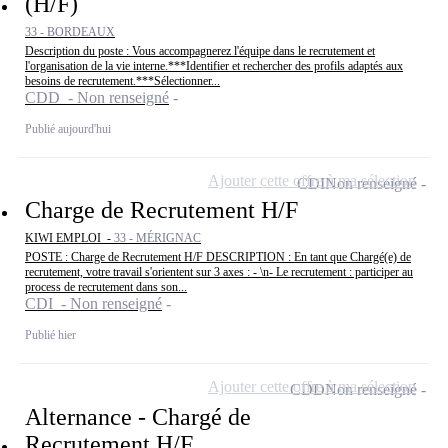
(H/F)
33 - BORDEAUX
Description du poste : Vous accompagnerez l'équipe dans le recrutement et
l'organisation de la vie interne.***Identifier et rechercher des profils adaptés aux
besoins de recrutement.***Sélectionner...
CDD - Non renseigné
Publié aujourd'hui
Ajouter cette offre à ma sélection
CDI
Non renseigné
Charge de Recrutement H/F
KIWI EMPLOI -
33 - MÉRIGNAC
POSTE : Charge de Recrutement H/F DESCRIPTION : En tant que Chargé(e) de
recrutement, votre travail s'orientent sur 3 axes : - \n- Le recrutement : participer au
process de recrutement dans son...
CDI - Non renseigné
Publié hier
Ajouter cette offre à ma sélection
CDD
Non renseigné
Alternance - Chargé de
Recrutement H/F