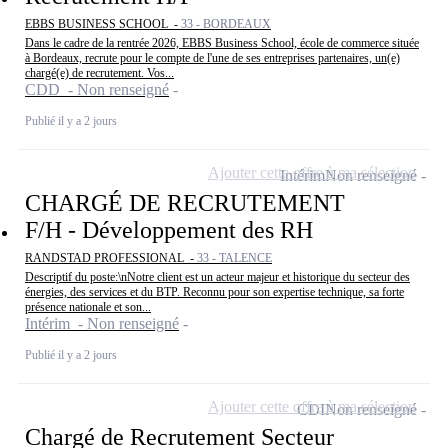
EBBS BUSINESS SCHOOL -
33 - BORDEAUX
Dans le cadre de la rentrée 2026, EBBS Business School, école de commerce située
à Bordeaux, recrute pour le compte de l'une de ses entreprises partenaires, un(e)
chargé(e) de recrutement. Vos...
CDD - Non renseigné
Publié il y a 2 jours
Ajouter cette offre à ma sélection
Intérim
Non renseigné
CHARGÉ DE RECRUTEMENT
F/H - Développement des RH
RANDSTAD PROFESSIONAL -
33 - TALENCE
Descriptif du poste:\nNotre client est un acteur majeur et historique du secteur des
énergies, des services et du BTP. Reconnu pour son expertise technique, sa forte
présence nationale et son...
Intérim - Non renseigné
Publié il y a 2 jours
Ajouter cette offre à ma sélection
CDI
Non renseigné
Chargé de Recrutement Secteur