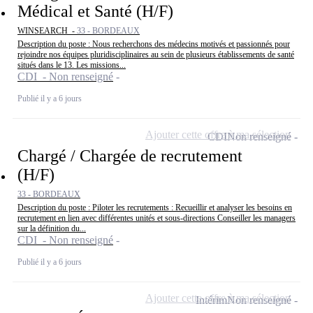
Médical et Santé (H/F)
WINSEARCH -
33 - BORDEAUX
Description du poste : Nous recherchons des médecins motivés et passionnés pour
rejoindre nos équipes pluridisciplinaires au sein de plusieurs établissements de santé
situés dans le 13. Les missions...
CDI - Non renseigné
Publié il y a 6 jours
Ajouter cette offre à ma sélection
CDI
Non renseigné
Chargé / Chargée de recrutement
(H/F)
33 - BORDEAUX
Description du poste : Piloter les recrutements : Recueillir et analyser les besoins en
recrutement en lien avec différentes unités et sous-directions Conseiller les managers
sur la définition du...
CDI - Non renseigné
Publié il y a 6 jours
Ajouter cette offre à ma sélection
Intérim
Non renseigné