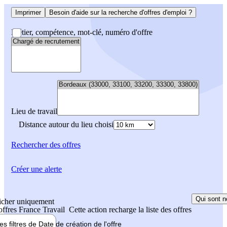
Imprimer
Besoin d'aide sur la recherche d'offres d'emploi ?
Métier, compétence, mot-clé, numéro d'offre
Lieu de travail
Distance autour du lieu choisi
Rechercher
des offres
Créer une alerte
Qui sont n
icher uniquement
 offres France Travail
Cette action recharge la liste des offres
les filtres de
Date de création
de l'offre